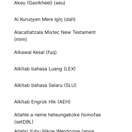
Akeu (Gaolkheel) (aeu)
Al Kuruŋyen Mere Igiŋ (dah)
Alacatlatzala Mixtec New Testament
(mim)
Alkawal Kesal (fuq)
Alkitab bahasa Luang (LEX)
Alkitab bahasa Selaru (SLU)
Alkitab Engrok Hik (AEH)
Allahle a neme heteungekoke homofae
(setDBL)
Allahri Yubu Nikne Wendogne (apna