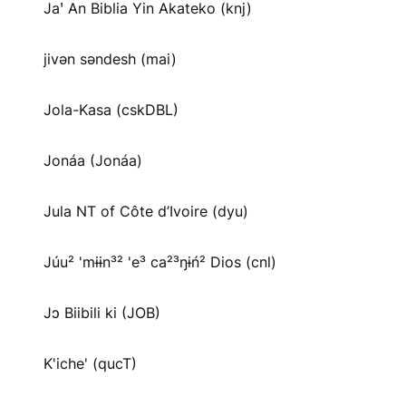
Jaꞌ An Biblia Yin Akateko (knj)
jivən səndesh (mai)
Jola-Kasa (cskDBL)
Jonáa (Jonáa)
Jula NT of Côte d’Ivoire (dyu)
Júu² 'mɨɨn³² 'e³ ca²³ŋɨń² Dios (cnl)
Jɔ Biibili ki (JOB)
K'iche' (qucT)