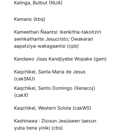
Kalinga, Butbut (NUA)
Kamano (kbq)
Kameethari Ñaantsi: ikenkitha-takoitziri
awinkatharite Jesucristo; Owakerari
aapatziya-wakagaantsi (cpb)
Kandawo Jisas Kandjiyebe Wopake (gam)
Kaqchikel, Santa Maria de Jesus
(cakSMJ)
Kaqchikel, Santo Domingo (Xenacoj)
(cakX)
Kaqchikel, Western Solola (cakWS)
Kashinawa : Diosun Jesúswen taexun
yuba bena yiniki (cbs)