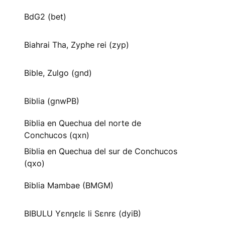
BdG2 (bet)
Biahrai Tha, Zyphe rei (zyp)
Bible, Zulgo (gnd)
Biblia (gnwPB)
Biblia en Quechua del norte de
Conchucos (qxn)
Biblia en Quechua del sur de Conchucos
(qxo)
Biblia Mambae (BMGM)
BIBULU Yɛnŋɛlɛ li Sɛnrɛ (dyiB)