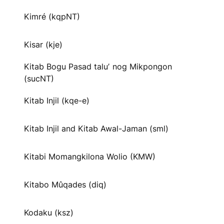
Kimré (kqpNT)
Kisar (kje)
Kitab Bogu Pasad taluʼ nog Mikpongon
(sucNT)
Kitab Injil (kqe-e)
Kitab Injil and Kitab Awal-Jaman (sml)
Kitabi Momangkilona Wolio (KMW)
Kitabo Mûqades (diq)
Kodaku (ksz)