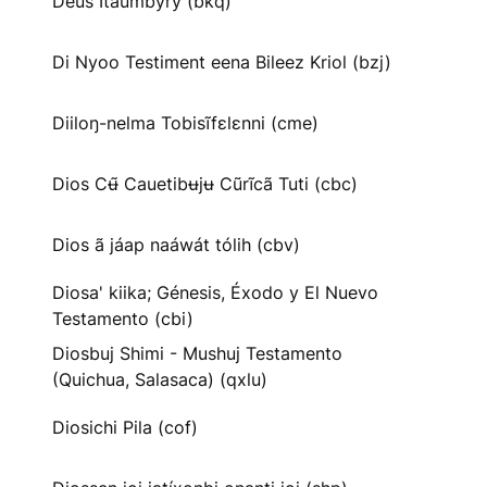
Deus Itaumbyry (bkq)
Di Nyoo Testiment eena Bileez Kriol (bzj)
Diiloŋ-nelma Tobisĩfɛlɛnni (cme)
Dios Cʉ̃ Cauetibʉjʉ Cũrĩcã Tuti (cbc)
Dios ã jáap naáwát tólih (cbv)
Diosa' kiika; Génesis, Éxodo y El Nuevo
Testamento (cbi)
Diosbuj Shimi - Mushuj Testamento
(Quichua, Salasaca) (qxlu)
Diosichi Pila (cof)