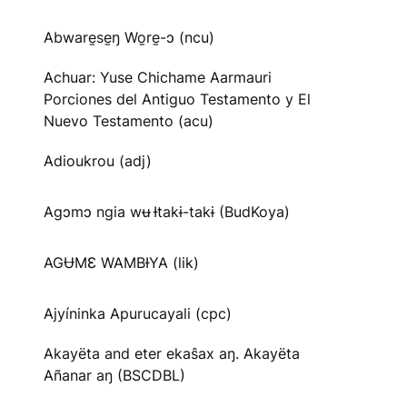
Abware̱se̱ŋ Wo̱re̱-ɔ (ncu)
Achuar: Yuse Chichame Aarmauri
Porciones del Antiguo Testamento y El
Nuevo Testamento (acu)
Adioukrou (adj)
Agɔmɔ ngia wʉ Ɨtakɨ-takɨ (BudKoya)
AGɄMƐ WAMBƗYA (lik)
Ajyíninka Apurucayali (cpc)
Akayëta and eter ekaŝax aŋ. Akayëta
Añanar aŋ (BSCDBL)