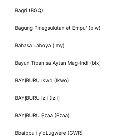
Bagri (BGQ)
Bagung Pinegsulutan et Empuꞌ (plw)
Bahasa Laboya (lmy)
Bayun Tipan sa Aytan Mag-Indi (blx)
BAYỊBURU Ikwo (Ikwo)
BAYỊBURU Izii (Izii)
BAYỊBURU Ẹzaa (Ezaa)
Bbaibbuli y'oLugwere (GWR)