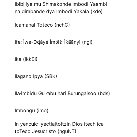
Ibibiliya mu Shimakonde Imbodi Yaambi
na dimbande dya Imbodi Yakala (kde)
Icamanal Toteco (nchC)
Ifè: Ìwé-Ɔ̀ɖáyé Ìmↄl̀ɛ̀-Ìk̀ã́ã̀nyì (ngl)
Ika (ikkBI)
Ilagano Ipya (SBK)
Ila⁄imbidu Gu ⁄abu hari Burungaisoo (bds)
Imbongu (imo)
In yencuic iyectlajtoltzin Dios itech ica
toTeco Jesucristo (nguNT)