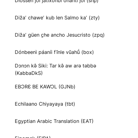
Diossen joi jatíxonbi onanti joi (shp)
Dižaʼ chaweʼ kub len Salmo kaʼ (zty)
Dižaʼ güen c̱he ancho Jesucristo (zpq)
Dónbeenì páaníi fĩnle vũahṹ (box)
Dɔnɔn kə̂ Siki: Tar kə̂ aw arə təbbə
(KabbaDkS)
EBƆRƐ BE KAWƆL (GJNb)
Echilaano Chiyayaya (tbt)
Egyptian Arabic Translation (EAT)