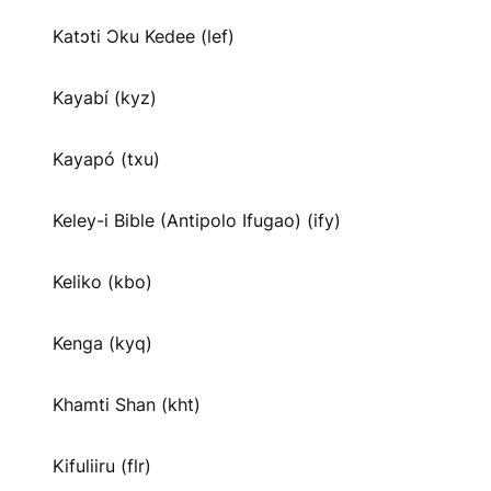
Katɔti Ɔku Kedee (lef)
Kayabí (kyz)
Kayapó (txu)
Keley-i Bible (Antipolo Ifugao) (ify)
Keliko (kbo)
Kenga (kyq)
Khamti Shan (kht)
Kifuliiru (flr)