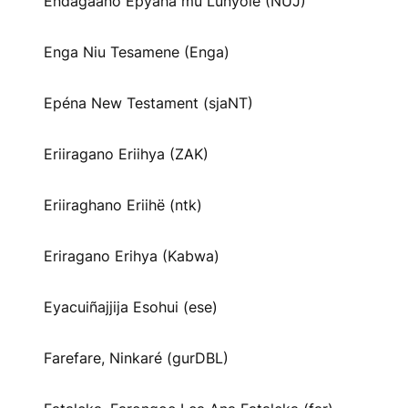
Endagaano Epyaha mu Lunyole (NUJ)
Enga Niu Tesamene (Enga)
Epéna New Testament (sjaNT)
Eriiragano Eriihya (ZAK)
Eriiraghano Eriihë (ntk)
Eriragano Erihya (Kabwa)
Eyacuiñajjija Esohui (ese)
Farefare, Ninkaré (gurDBL)