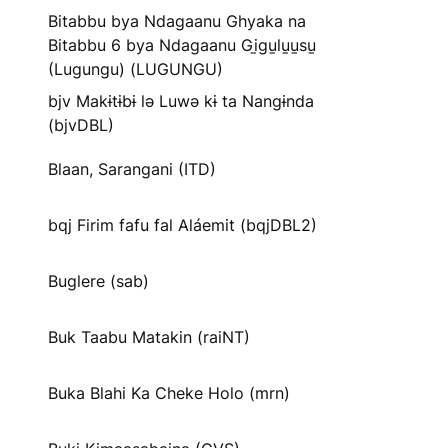
Bitabbu bya Ndagaanu Ghyaka na
Bitabbu 6 bya Ndagaanu Gi̱gu̱lu̱u̱su̱
(Lugungu) (LUGUNGU)
bjv Makɨtɨbɨ lə Luwə kɨ ta Nangɨnda
(bjvDBL)
Blaan, Sarangani (ITD)
bqj Firim fafu fal Aláemit (bqjDBL2)
Buglere (sab)
Buk Taabu Matakin (raiNT)
Buka Blahi Ka Cheke Holo (mrn)