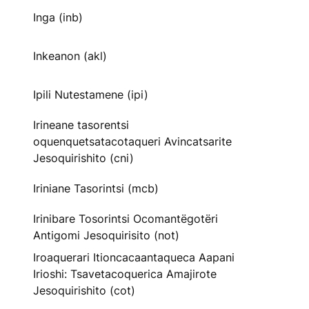
Inga (inb)
Inkeanon (akl)
Ipili Nutestamene (ipi)
Irineane tasorentsi
oquenquetsatacotaqueri Avincatsarite
Jesoquirishito (cni)
Iriniane Tasorintsi (mcb)
Irinibare Tosorintsi Ocomantëgotëri
Antigomi Jesoquirisito (not)
Iroaquerari Itioncacaantaqueca Aapani
Irioshi: Tsavetacoquerica Amajirote
Jesoquirishito (cot)