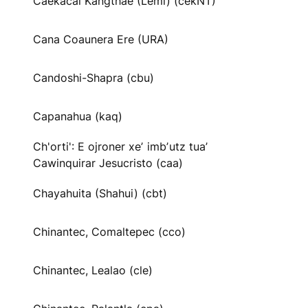
Caekäcai Kangthae (Lemi) (cekNT)
Cana Coaunera Ere (URA)
Candoshi-Shapra (cbu)
Capanahua (kaq)
Ch'orti': E ojroner xeʼ imbʼutz tuaʼ
Cawinquirar Jesucristo (caa)
Chayahuita (Shahui) (cbt)
Chinantec, Comaltepec (cco)
Chinantec, Lealao (cle)