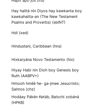
Hapit apo jos (ifu)
Hay halitá nin Diyos hay kawkanta boy
kawkahalita-an (The New Testament
Psalms and Proverbs) (sblNT)
Hdi (xed)
Hindustani, Caribbean (hns)
Hixkaryána Novo Testamento (hix)
Hiyay Habi nin Dioh boy Genesis boy
Ruth (AABPV+)
Hmooh hmëë he- ga-jmee Jesucristo;
Salmos (chz)
Hodáay Pákén Ketáb, Balochi zobáná
(HPKB)