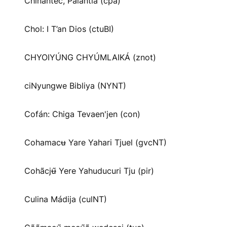
Chinantec, Palantla (cpa)
Chol: I T’an Dios (ctuBI)
CHYOIYÚNG CHYÚMLAIKÁ (znot)
ciNyungwe Bibliya (NYNT)
Cofán: Chiga Tevaen'jen (con)
Cohamacʉ Yare Yahari Tjuel (gvcNT)
Cohãcjʉ̃ Yere Yahuducuri Tju (pir)
Culina Mádija (culNT)