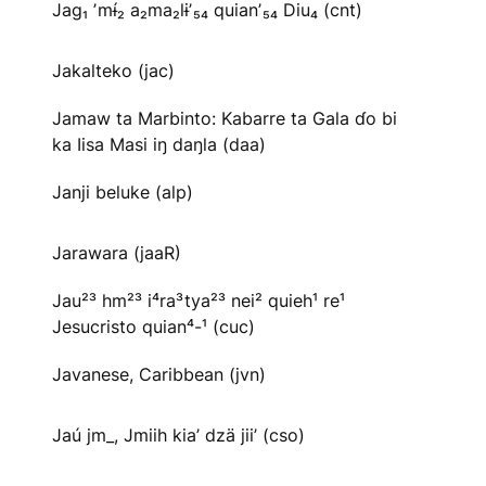
Jag₁ ʼmɨ́₂ a₂ma₂lɨʼ₅₄ quianʼ₅₄ Diu₄ (cnt)
Jakalteko (jac)
Jamaw ta Marbinto: Kabarre ta Gala ɗo bi
ka Iisa Masi iŋ daŋla (daa)
Janji beluke (alp)
Jarawara (jaaR)
Jau²³ hm²³ i⁴ra³tya²³ nei² quieh¹ re¹
Jesucristo quian⁴-¹ (cuc)
Javanese, Caribbean (jvn)
Jaú jm_, Jmiih kia’ dzä jii’ (cso)