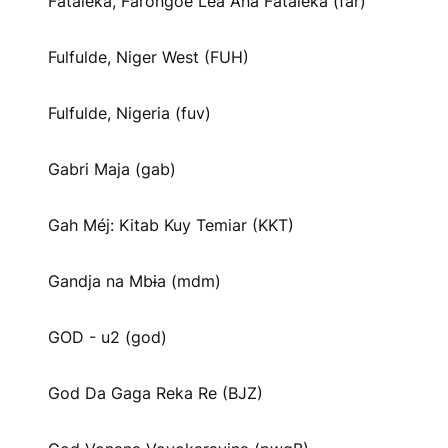
Fataleka, Farongoe Lea Ana Fataleka (far)
Fulfulde, Niger West (FUH)
Fulfulde, Nigeria (fuv)
Gabri Maja (gab)
Gah Méj: Kitab Kuy Temiar (KKT)
Gandja na Mbɨa (mdm)
GOD - u2 (god)
God Da Gaga Reka Re (BJZ)