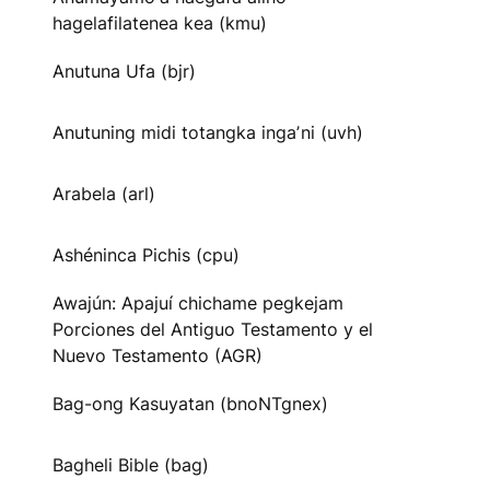
hagelafilatenea kea (kmu)
Anutuna Ufa (bjr)
Anutuning midi totangka ingaʼni (uvh)
Arabela (arl)
Ashéninca Pichis (cpu)
Awajún: Apajuí chichame pegkejam
Porciones del Antiguo Testamento y el
Nuevo Testamento (AGR)
Bag-ong Kasuyatan (bnoNTgnex)
Bagheli Bible (bag)