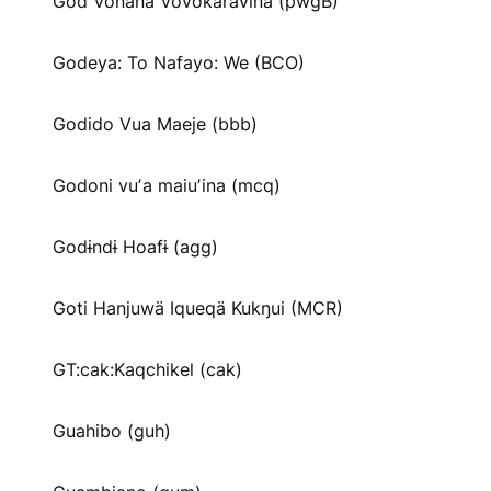
God Vonana Vovokaravina (pwgB)
Godeya: To Nafayo: We (BCO)
Godido Vua Maeje (bbb)
Godoni vuʼa maiuʼina (mcq)
Godɨndɨ Hoafɨ (agg)
Goti Hanjuwä Iqueqä Kukŋui (MCR)
GT:cak:Kaqchikel (cak)
Guahibo (guh)