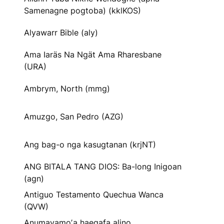
Samenagne pogtoba) (kklKOS)
Alyawarr Bible (aly)
Ama Iaräs Na Ngät Ama Rharesbane
(URA)
Ambrym, North (mmg)
Amuzgo, San Pedro (AZG)
Ang bag-o nga kasugtanan (krjNT)
ANG BITALA TANG DIOS: Ba-long Inigoan
(agn)
Antiguo Testamento Quechua Wanca
(QVW)
Anumayamoʼa haegafa alino