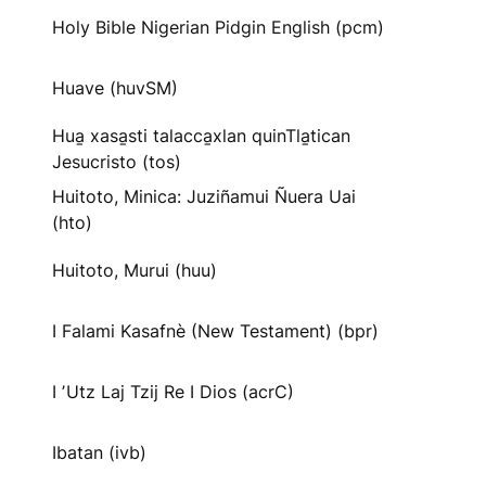
Holy Bible Nigerian Pidgin English (pcm)
Huave (huvSM)
Hua̱ xasa̱sti talacca̱xlan quinTla̱tican
Jesucristo (tos)
Huitoto, Minica: Juziñamui Ñuera Uai
(hto)
Huitoto, Murui (huu)
I Falami Kasafnè (New Testament) (bpr)
I ʼUtz Laj Tzij Re I Dios (acrC)
Ibatan (ivb)