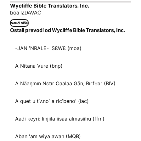
Wycliffe Bible Translators, Inc.
boa IZDAVAČ
Nauči više
Ostali prevodi od Wycliffe Bible Translators, Inc.
-JAN ꞌNRALE- ꞌSƐWƐ (moa)
A Nitana Vure (bnp)
A Nãaŋmɩn Nɛtɩr Oaalaa Gãn, Bɩrfʊɔr (BIV)
A quet u tʼʌnoʼ a ricʼbenoʼ (lac)
Aadi keyri: linjiila iisaa almasiihu (ffm)
Aban 'am wiya awan (MQB)