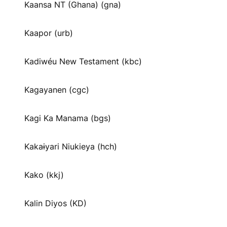
Kaansa NT (Ghana) (gna)
Kaapor (urb)
Kadiwéu New Testament (kbc)
Kagayanen (cgc)
Kagi Ka Manama (bgs)
Kakaɨyari Niukieya (hch)
Kako (kkj)
Kalin Diyos (KD)