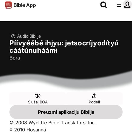
Audio Biblije
Píívyéébé ihjyu: jetsocríjyodítyú
cáátúnuháámɨ
Bora
Slušaj BOA
Podeli
Preuzmi aplikaciju Biblija
© 2008 Wycliffe Bible Translators, Inc.
℗ 2010 Hosanna