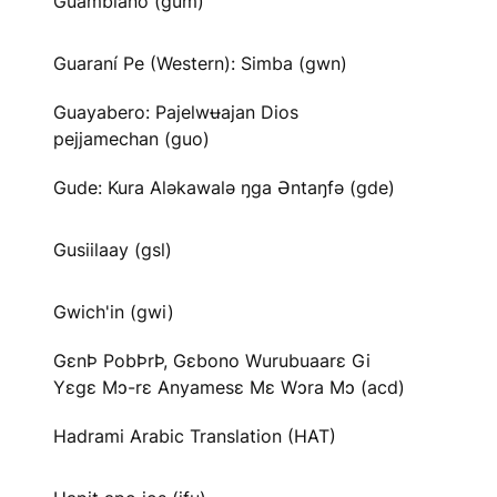
Guambiano (gum)
Guaraní Pe (Western): Simba (gwn)
Guayabero: Pajelwʉajan Dios
pejjamechan (guo)
Gude: Kura Aləkawalə ŋga Əntaŋfə (gde)
Gusiilaay (gsl)
Gwich'in (gwi)
GɛnÞ PobÞrÞ, Gɛbono Wurubuaarɛ Gi
Yɛgɛ Mɔ-rɛ Anyamesɛ Mɛ Wɔra Mɔ (acd)
Hadrami Arabic Translation (HAT)