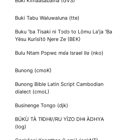
Buki Kimaasabaina (GVS)
Buki Tabu Waluwaluna (tte)
Buku ꞌba Tisaki ni Tɔdɔ to Lömu Laꞌja ꞌBa
Yësu Kurïsïtö Ŋere Ze (BEK)
Bulu Ntam Pɔpwɛ mʋ́a Israel Ɩlʋ (nko)
Bunong (cmoK)
Bunong Bible Latin Script Cambodian
dialect (cmoL)
Businenge Tongo (djk)
BÚKÙ TÀ TƗ́DHƗ́//RU YÌZO DHƗ ÀDHYA
(log)