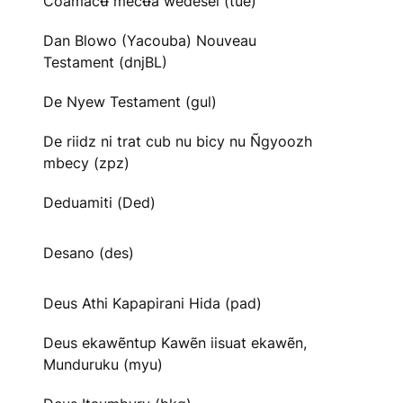
Cõãmacʉ̃ mecʉ̃ã wedesei (tue)
Dan Blowo (Yacouba) Nouveau
Testament (dnjBL)
De Nyew Testament (gul)
De riidz ni trat cub nu bicy nu Ñgyoozh
mbecy (zpz)
Deduamiti (Ded)
Desano (des)
Deus Athi Kapapirani Hida (pad)
Deus ekawẽntup Kawẽn iisuat ekawẽn,
Munduruku (myu)