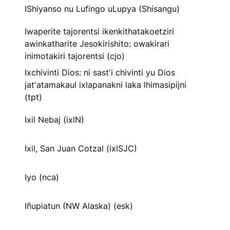
IShiyanso nu Lufingo uLupya (Shisangu)
Iwaperite tajorentsi ikenkithatakoetziri
awinkatharite Jesokirishito: owakirari
inimotakiri tajorentsi (cjo)
Ixchivinti Dios: ni sastʼi chivinti yu Dios
jatʼatamakaul ixlapanakni laka lhimasipijni
(tpt)
Ixil Nebaj (ixlN)
Ixil, San Juan Cotzal (ixlSJC)
Iyo (nca)
Iñupiatun (NW Alaska) (esk)