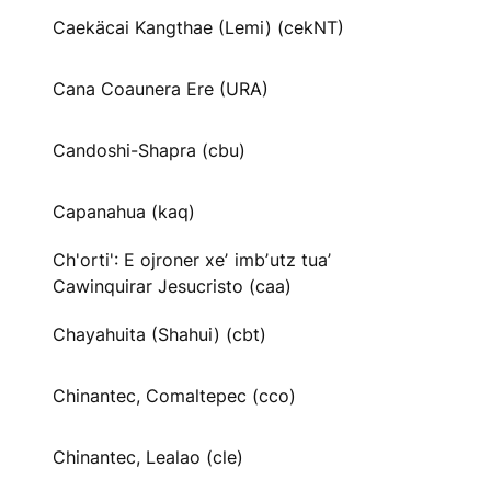
Caekäcai Kangthae (Lemi) (cekNT)
Cana Coaunera Ere (URA)
Candoshi-Shapra (cbu)
Capanahua (kaq)
Ch'orti': E ojroner xeʼ imbʼutz tuaʼ
Cawinquirar Jesucristo (caa)
Chayahuita (Shahui) (cbt)
Chinantec, Comaltepec (cco)
Chinantec, Lealao (cle)