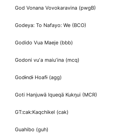
God Vonana Vovokaravina (pwgB)
Godeya: To Nafayo: We (BCO)
Godido Vua Maeje (bbb)
Godoni vuʼa maiuʼina (mcq)
Godɨndɨ Hoafɨ (agg)
Goti Hanjuwä Iqueqä Kukŋui (MCR)
GT:cak:Kaqchikel (cak)
Guahibo (guh)