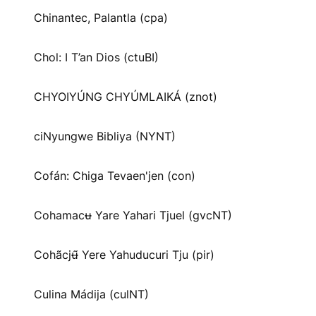
Chinantec, Palantla (cpa)
Chol: I T’an Dios (ctuBI)
CHYOIYÚNG CHYÚMLAIKÁ (znot)
ciNyungwe Bibliya (NYNT)
Cofán: Chiga Tevaen'jen (con)
Cohamacʉ Yare Yahari Tjuel (gvcNT)
Cohãcjʉ̃ Yere Yahuducuri Tju (pir)
Culina Mádija (culNT)