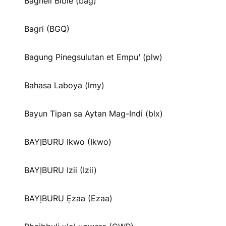
Bagheli Bible (bag)
Bagri (BGQ)
Bagung Pinegsulutan et Empuꞌ (plw)
Bahasa Laboya (lmy)
Bayun Tipan sa Aytan Mag-Indi (blx)
BAYỊBURU Ikwo (Ikwo)
BAYỊBURU Izii (Izii)
BAYỊBURU Ẹzaa (Ezaa)