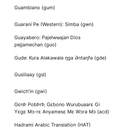
Guambiano (gum)
Guaraní Pe (Western): Simba (gwn)
Guayabero: Pajelwʉajan Dios
pejjamechan (guo)
Gude: Kura Aləkawalə ŋga Əntaŋfə (gde)
Gusiilaay (gsl)
Gwich'in (gwi)
GɛnÞ PobÞrÞ, Gɛbono Wurubuaarɛ Gi
Yɛgɛ Mɔ-rɛ Anyamesɛ Mɛ Wɔra Mɔ (acd)
Hadrami Arabic Translation (HAT)