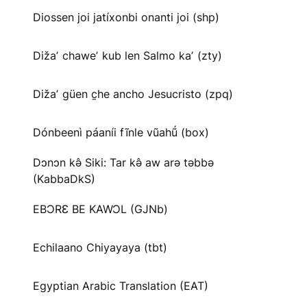
Diossen joi jatíxonbi onanti joi (shp)
Dižaʼ chaweʼ kub len Salmo kaʼ (zty)
Dižaʼ güen c̱he ancho Jesucristo (zpq)
Dónbeenì páaníi fĩnle vũahṹ (box)
Dɔnɔn kə̂ Siki: Tar kə̂ aw arə təbbə
(KabbaDkS)
EBƆRƐ BE KAWƆL (GJNb)
Echilaano Chiyayaya (tbt)
Egyptian Arabic Translation (EAT)