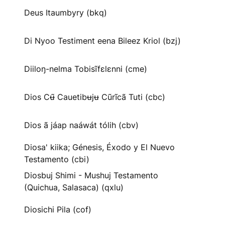
Deus Itaumbyry (bkq)
Di Nyoo Testiment eena Bileez Kriol (bzj)
Diiloŋ-nelma Tobisĩfɛlɛnni (cme)
Dios Cʉ̃ Cauetibʉjʉ Cũrĩcã Tuti (cbc)
Dios ã jáap naáwát tólih (cbv)
Diosa' kiika; Génesis, Éxodo y El Nuevo
Testamento (cbi)
Diosbuj Shimi - Mushuj Testamento
(Quichua, Salasaca) (qxlu)
Diosichi Pila (cof)