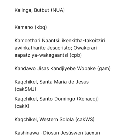
Kalinga, Butbut (NUA)
Kamano (kbq)
Kameethari Ñaantsi: ikenkitha-takoitziri
awinkatharite Jesucristo; Owakerari
aapatziya-wakagaantsi (cpb)
Kandawo Jisas Kandjiyebe Wopake (gam)
Kaqchikel, Santa Maria de Jesus
(cakSMJ)
Kaqchikel, Santo Domingo (Xenacoj)
(cakX)
Kaqchikel, Western Solola (cakWS)
Kashinawa : Diosun Jesúswen taexun