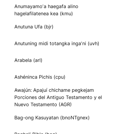
Anumayamoʼa haegafa alino
hagelafilatenea kea (kmu)
Anutuna Ufa (bjr)
Anutuning midi totangka ingaʼni (uvh)
Arabela (arl)
Ashéninca Pichis (cpu)
Awajún: Apajuí chichame pegkejam
Porciones del Antiguo Testamento y el
Nuevo Testamento (AGR)
Bag-ong Kasuyatan (bnoNTgnex)