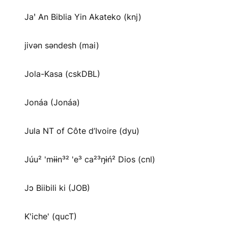
Jaꞌ An Biblia Yin Akateko (knj)
jivən səndesh (mai)
Jola-Kasa (cskDBL)
Jonáa (Jonáa)
Jula NT of Côte d’Ivoire (dyu)
Júu² 'mɨɨn³² 'e³ ca²³ŋɨń² Dios (cnl)
Jɔ Biibili ki (JOB)
K'iche' (qucT)