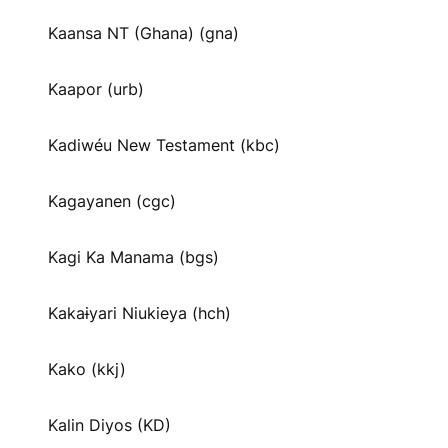
Kaansa NT (Ghana) (gna)
Kaapor (urb)
Kadiwéu New Testament (kbc)
Kagayanen (cgc)
Kagi Ka Manama (bgs)
Kakaɨyari Niukieya (hch)
Kako (kkj)
Kalin Diyos (KD)