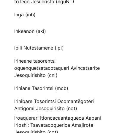
toTeco Jesucristo (nguNT)
Inga (inb)
Inkeanon (akl)
Ipili Nutestamene (ipi)
Irineane tasorentsi
oquenquetsatacotaqueri Avincatsarite
Jesoquirishito (cni)
Iriniane Tasorintsi (mcb)
Irinibare Tosorintsi Ocomantëgotëri
Antigomi Jesoquirisito (not)
Iroaquerari Itioncacaantaqueca Aapani
Irioshi: Tsavetacoquerica Amajirote
Jesoquirishito (cot)