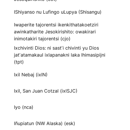
IShiyanso nu Lufingo uLupya (Shisangu)
Iwaperite tajorentsi ikenkithatakoetziri
awinkatharite Jesokirishito: owakirari
inimotakiri tajorentsi (cjo)
Ixchivinti Dios: ni sastʼi chivinti yu Dios
jatʼatamakaul ixlapanakni laka lhimasipijni
(tpt)
Ixil Nebaj (ixlN)
Ixil, San Juan Cotzal (ixlSJC)
Iyo (nca)
Iñupiatun (NW Alaska) (esk)