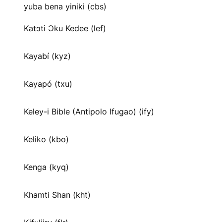
yuba bena yiniki (cbs)
Katɔti Ɔku Kedee (lef)
Kayabí (kyz)
Kayapó (txu)
Keley-i Bible (Antipolo Ifugao) (ify)
Keliko (kbo)
Kenga (kyq)
Khamti Shan (kht)