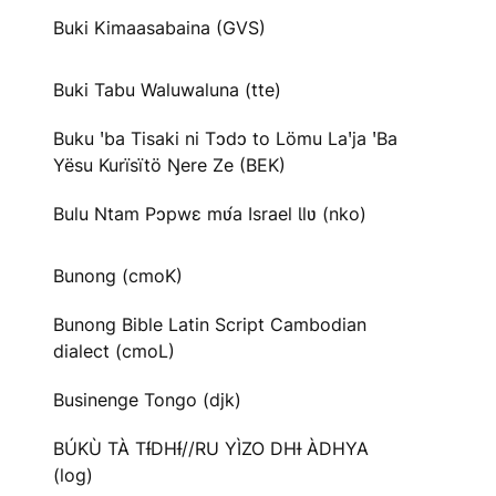
Buki Kimaasabaina (GVS)
Buki Tabu Waluwaluna (tte)
Buku ꞌba Tisaki ni Tɔdɔ to Lömu Laꞌja ꞌBa
Yësu Kurïsïtö Ŋere Ze (BEK)
Bulu Ntam Pɔpwɛ mʋ́a Israel Ɩlʋ (nko)
Bunong (cmoK)
Bunong Bible Latin Script Cambodian
dialect (cmoL)
Businenge Tongo (djk)
BÚKÙ TÀ TƗ́DHƗ́//RU YÌZO DHƗ ÀDHYA
(log)