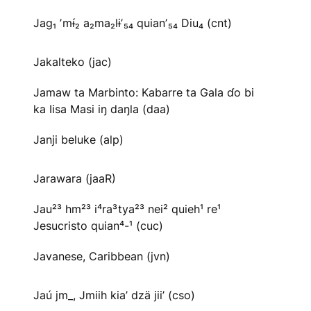
Jag₁ ʼmɨ́₂ a₂ma₂lɨʼ₅₄ quianʼ₅₄ Diu₄ (cnt)
Jakalteko (jac)
Jamaw ta Marbinto: Kabarre ta Gala ɗo bi
ka Iisa Masi iŋ daŋla (daa)
Janji beluke (alp)
Jarawara (jaaR)
Jau²³ hm²³ i⁴ra³tya²³ nei² quieh¹ re¹
Jesucristo quian⁴-¹ (cuc)
Javanese, Caribbean (jvn)
Jaú jm_, Jmiih kia’ dzä jii’ (cso)