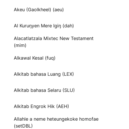
Akeu (Gaolkheel) (aeu)
Al Kuruŋyen Mere Igiŋ (dah)
Alacatlatzala Mixtec New Testament
(mim)
Alkawal Kesal (fuq)
Alkitab bahasa Luang (LEX)
Alkitab bahasa Selaru (SLU)
Alkitab Engrok Hik (AEH)
Allahle a neme heteungekoke homofae
(setDBL)