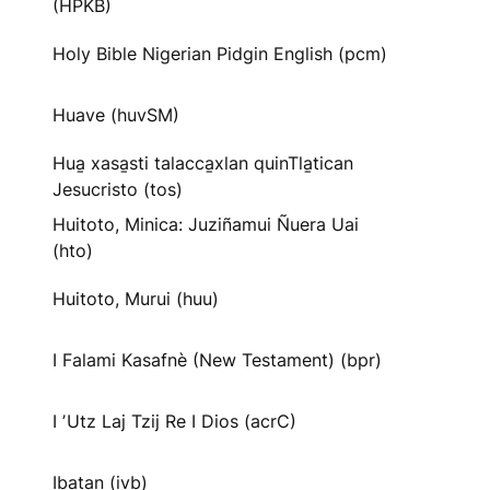
(HPKB)
Holy Bible Nigerian Pidgin English (pcm)
Huave (huvSM)
Hua̱ xasa̱sti talacca̱xlan quinTla̱tican
Jesucristo (tos)
Huitoto, Minica: Juziñamui Ñuera Uai
(hto)
Huitoto, Murui (huu)
I Falami Kasafnè (New Testament) (bpr)
I ʼUtz Laj Tzij Re I Dios (acrC)
Ibatan (ivb)