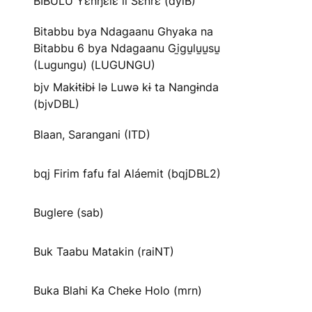
BIBULU Yɛnŋɛlɛ li Sɛnrɛ (dyiB)
Bitabbu bya Ndagaanu Ghyaka na
Bitabbu 6 bya Ndagaanu Gi̱gu̱lu̱u̱su̱
(Lugungu) (LUGUNGU)
bjv Makɨtɨbɨ lə Luwə kɨ ta Nangɨnda
(bjvDBL)
Blaan, Sarangani (ITD)
bqj Firim fafu fal Aláemit (bqjDBL2)
Buglere (sab)
Buk Taabu Matakin (raiNT)
Buka Blahi Ka Cheke Holo (mrn)