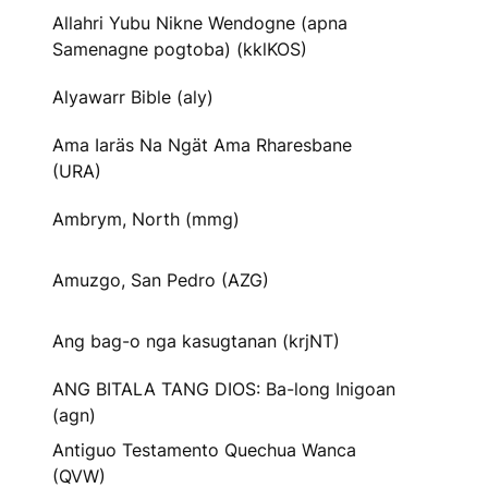
Allahri Yubu Nikne Wendogne (apna
Samenagne pogtoba) (kklKOS)
Alyawarr Bible (aly)
Ama Iaräs Na Ngät Ama Rharesbane
(URA)
Ambrym, North (mmg)
Amuzgo, San Pedro (AZG)
Ang bag-o nga kasugtanan (krjNT)
ANG BITALA TANG DIOS: Ba-long Inigoan
(agn)
Antiguo Testamento Quechua Wanca
(QVW)