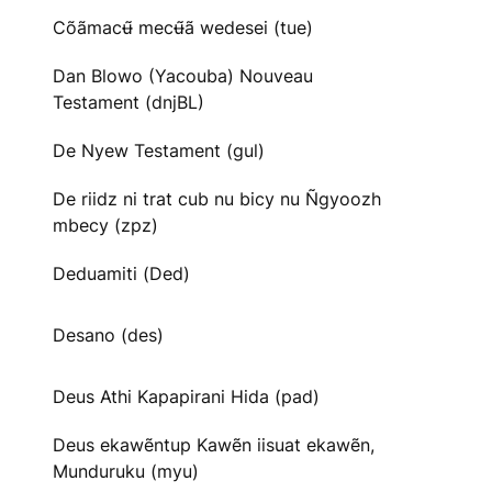
Cõãmacʉ̃ mecʉ̃ã wedesei (tue)
Dan Blowo (Yacouba) Nouveau
Testament (dnjBL)
De Nyew Testament (gul)
De riidz ni trat cub nu bicy nu Ñgyoozh
mbecy (zpz)
Deduamiti (Ded)
Desano (des)
Deus Athi Kapapirani Hida (pad)
Deus ekawẽntup Kawẽn iisuat ekawẽn,
Munduruku (myu)