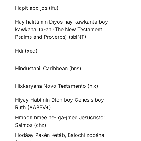
Hapit apo jos (ifu)
Hay halitá nin Diyos hay kawkanta boy
kawkahalita-an (The New Testament
Psalms and Proverbs) (sblNT)
Hdi (xed)
Hindustani, Caribbean (hns)
Hixkaryána Novo Testamento (hix)
Hiyay Habi nin Dioh boy Genesis boy
Ruth (AABPV+)
Hmooh hmëë he- ga-jmee Jesucristo;
Salmos (chz)
Hodáay Pákén Ketáb, Balochi zobáná