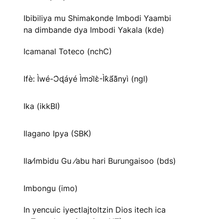
Ibibiliya mu Shimakonde Imbodi Yaambi
na dimbande dya Imbodi Yakala (kde)
Icamanal Toteco (nchC)
Ifè: Ìwé-Ɔ̀ɖáyé Ìmↄl̀ɛ̀-Ìk̀ã́ã̀nyì (ngl)
Ika (ikkBI)
Ilagano Ipya (SBK)
Ila⁄imbidu Gu ⁄abu hari Burungaisoo (bds)
Imbongu (imo)
In yencuic iyectlajtoltzin Dios itech ica