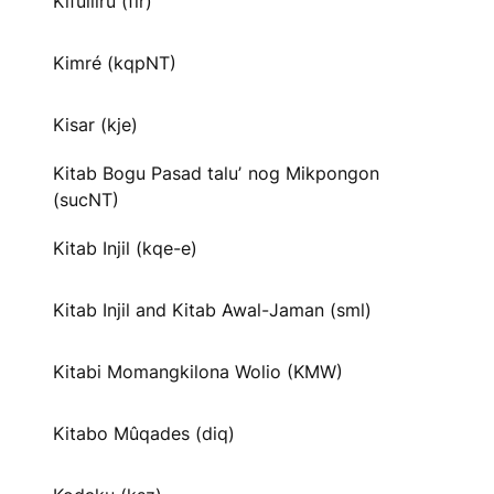
Kifuliiru (flr)
Kimré (kqpNT)
Kisar (kje)
Kitab Bogu Pasad taluʼ nog Mikpongon
(sucNT)
Kitab Injil (kqe-e)
Kitab Injil and Kitab Awal-Jaman (sml)
Kitabi Momangkilona Wolio (KMW)
Kitabo Mûqades (diq)