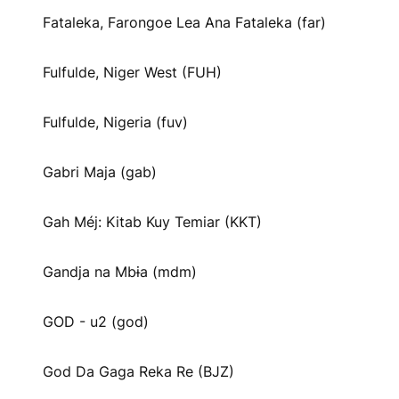
Fataleka, Farongoe Lea Ana Fataleka (far)
Fulfulde, Niger West (FUH)
Fulfulde, Nigeria (fuv)
Gabri Maja (gab)
Gah Méj: Kitab Kuy Temiar (KKT)
Gandja na Mbɨa (mdm)
GOD - u2 (god)
God Da Gaga Reka Re (BJZ)