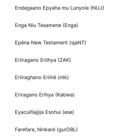
Endagaano Epyaha mu Lunyole (NUJ)
Enga Niu Tesamene (Enga)
Epéna New Testament (sjaNT)
Eriiragano Eriihya (ZAK)
Eriiraghano Eriihë (ntk)
Eriragano Erihya (Kabwa)
Eyacuiñajjija Esohui (ese)
Farefare, Ninkaré (gurDBL)