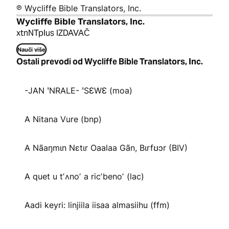
℗ Wycliffe Bible Translators, Inc.
Wycliffe Bible Translators, Inc.
xtnNTplus IZDAVAČ
Nauči više
Ostali prevodi od Wycliffe Bible Translators, Inc.
-JAN ꞌNRALE- ꞌSƐWƐ (moa)
A Nitana Vure (bnp)
A Nãaŋmɩn Nɛtɩr Oaalaa Gãn, Bɩrfʊɔr (BIV)
A quet u tʼʌnoʼ a ricʼbenoʼ (lac)
Aadi keyri: linjiila iisaa almasiihu (ffm)