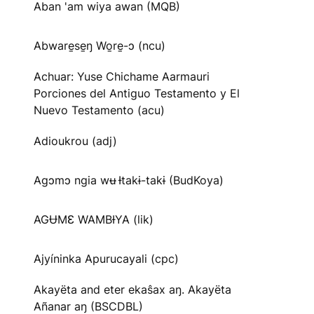
Aban 'am wiya awan (MQB)
Abware̱se̱ŋ Wo̱re̱-ɔ (ncu)
Achuar: Yuse Chichame Aarmauri
Porciones del Antiguo Testamento y El
Nuevo Testamento (acu)
Adioukrou (adj)
Agɔmɔ ngia wʉ Ɨtakɨ-takɨ (BudKoya)
AGɄMƐ WAMBƗYA (lik)
Ajyíninka Apurucayali (cpc)
Akayëta and eter ekaŝax aŋ. Akayëta
Añanar aŋ (BSCDBL)