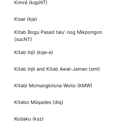
Kimré (kqpNT)
Kisar (kje)
Kitab Bogu Pasad taluʼ nog Mikpongon
(sucNT)
Kitab Injil (kqe-e)
Kitab Injil and Kitab Awal-Jaman (sml)
Kitabi Momangkilona Wolio (KMW)
Kitabo Mûqades (diq)
Kodaku (ksz)