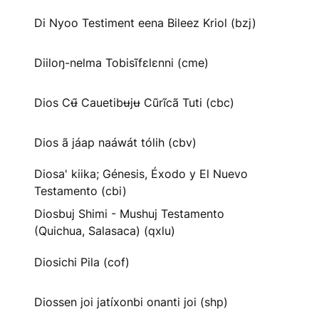
Di Nyoo Testiment eena Bileez Kriol (bzj)
Diiloŋ-nelma Tobisĩfɛlɛnni (cme)
Dios Cʉ̃ Cauetibʉjʉ Cũrĩcã Tuti (cbc)
Dios ã jáap naáwát tólih (cbv)
Diosa' kiika; Génesis, Éxodo y El Nuevo
Testamento (cbi)
Diosbuj Shimi - Mushuj Testamento
(Quichua, Salasaca) (qxlu)
Diosichi Pila (cof)
Diossen joi jatíxonbi onanti joi (shp)