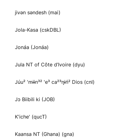
jivən səndesh (mai)
Jola-Kasa (cskDBL)
Jonáa (Jonáa)
Jula NT of Côte d’Ivoire (dyu)
Júu² 'mɨɨn³² 'e³ ca²³ŋɨń² Dios (cnl)
Jɔ Biibili ki (JOB)
K'iche' (qucT)
Kaansa NT (Ghana) (gna)