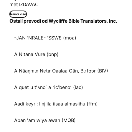
met IZDAVAČ
Nauči više
Ostali prevodi od Wycliffe Bible Translators, Inc.
-JAN ꞌNRALE- ꞌSƐWƐ (moa)
A Nitana Vure (bnp)
A Nãaŋmɩn Nɛtɩr Oaalaa Gãn, Bɩrfʊɔr (BIV)
A quet u tʼʌnoʼ a ricʼbenoʼ (lac)
Aadi keyri: linjiila iisaa almasiihu (ffm)
Aban 'am wiya awan (MQB)