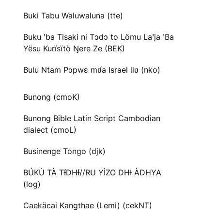
Buki Tabu Waluwaluna (tte)
Buku ꞌba Tisaki ni Tɔdɔ to Lömu Laꞌja ꞌBa
Yësu Kurïsïtö Ŋere Ze (BEK)
Bulu Ntam Pɔpwɛ mʋ́a Israel Ɩlʋ (nko)
Bunong (cmoK)
Bunong Bible Latin Script Cambodian
dialect (cmoL)
Businenge Tongo (djk)
BÚKÙ TÀ TƗ́DHƗ́//RU YÌZO DHƗ ÀDHYA
(log)
Caekäcai Kangthae (Lemi) (cekNT)