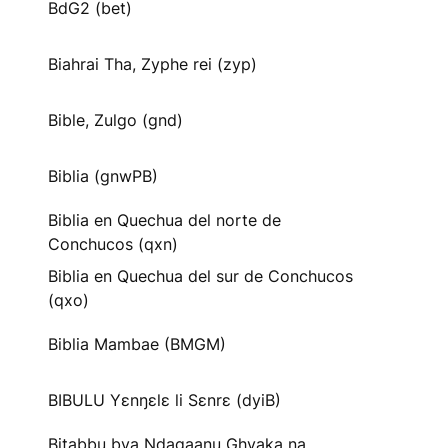
BdG2 (bet)
Biahrai Tha, Zyphe rei (zyp)
Bible, Zulgo (gnd)
Biblia (gnwPB)
Biblia en Quechua del norte de
Conchucos (qxn)
Biblia en Quechua del sur de Conchucos
(qxo)
Biblia Mambae (BMGM)
BIBULU Yɛnŋɛlɛ li Sɛnrɛ (dyiB)
Bitabbu bya Ndagaanu Ghyaka na