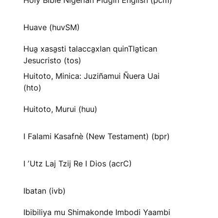
Holy Bible Nigerian Pidgin English (pcm)
Huave (huvSM)
Hua̱ xasa̱sti talacca̱xlan quinTla̱tican
Jesucristo (tos)
Huitoto, Minica: Juziñamui Ñuera Uai
(hto)
Huitoto, Murui (huu)
I Falami Kasafnè (New Testament) (bpr)
I ʼUtz Laj Tzij Re I Dios (acrC)
Ibatan (ivb)
Ibibiliya mu Shimakonde Imbodi Yaambi