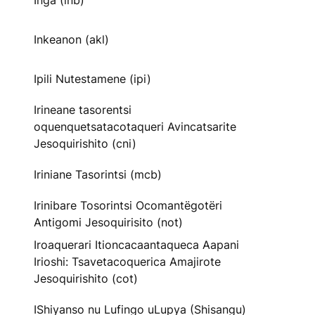
Inga (inb)
Inkeanon (akl)
Ipili Nutestamene (ipi)
Irineane tasorentsi
oquenquetsatacotaqueri Avincatsarite
Jesoquirishito (cni)
Iriniane Tasorintsi (mcb)
Irinibare Tosorintsi Ocomantëgotëri
Antigomi Jesoquirisito (not)
Iroaquerari Itioncacaantaqueca Aapani
Irioshi: Tsavetacoquerica Amajirote
Jesoquirishito (cot)
IShiyanso nu Lufingo uLupya (Shisangu)