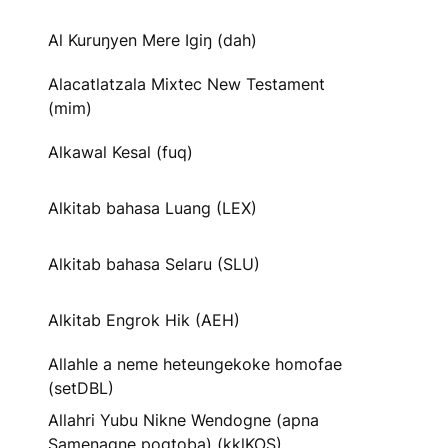
Al Kuruŋyen Mere Igiŋ (dah)
Alacatlatzala Mixtec New Testament
(mim)
Alkawal Kesal (fuq)
Alkitab bahasa Luang (LEX)
Alkitab bahasa Selaru (SLU)
Alkitab Engrok Hik (AEH)
Allahle a neme heteungekoke homofae
(setDBL)
Allahri Yubu Nikne Wendogne (apna
Samenagne pogtoba) (kklKOS)