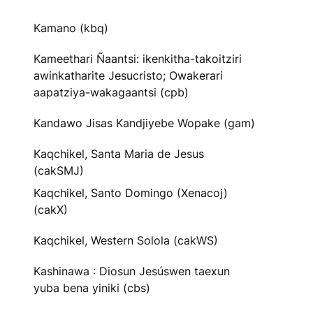
Kamano (kbq)
Kameethari Ñaantsi: ikenkitha-takoitziri
awinkatharite Jesucristo; Owakerari
aapatziya-wakagaantsi (cpb)
Kandawo Jisas Kandjiyebe Wopake (gam)
Kaqchikel, Santa Maria de Jesus
(cakSMJ)
Kaqchikel, Santo Domingo (Xenacoj)
(cakX)
Kaqchikel, Western Solola (cakWS)
Kashinawa : Diosun Jesúswen taexun
yuba bena yiniki (cbs)