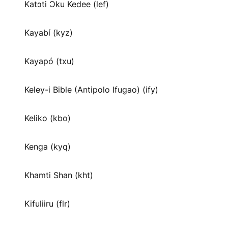
Katɔti Ɔku Kedee (lef)
Kayabí (kyz)
Kayapó (txu)
Keley-i Bible (Antipolo Ifugao) (ify)
Keliko (kbo)
Kenga (kyq)
Khamti Shan (kht)
Kifuliiru (flr)