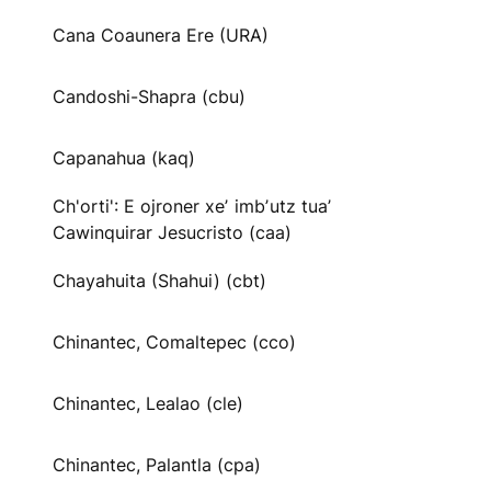
Cana Coaunera Ere (URA)
Candoshi-Shapra (cbu)
Capanahua (kaq)
Ch'orti': E ojroner xeʼ imbʼutz tuaʼ
Cawinquirar Jesucristo (caa)
Chayahuita (Shahui) (cbt)
Chinantec, Comaltepec (cco)
Chinantec, Lealao (cle)
Chinantec, Palantla (cpa)