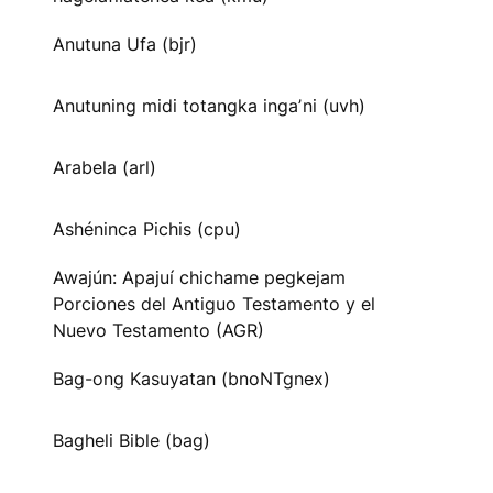
Anutuna Ufa (bjr)
Anutuning midi totangka ingaʼni (uvh)
Arabela (arl)
Ashéninca Pichis (cpu)
Awajún: Apajuí chichame pegkejam
Porciones del Antiguo Testamento y el
Nuevo Testamento (AGR)
Bag-ong Kasuyatan (bnoNTgnex)
Bagheli Bible (bag)