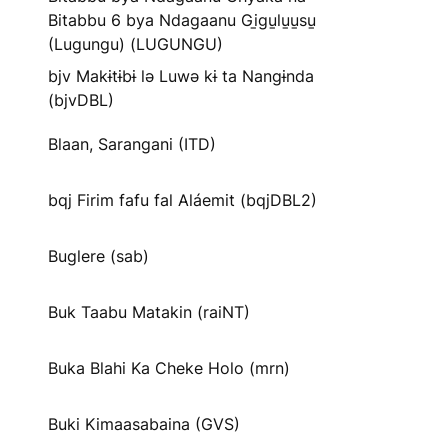
Bitabbu 6 bya Ndagaanu Gi̱gu̱lu̱u̱su̱
(Lugungu) (LUGUNGU)
bjv Makɨtɨbɨ lə Luwə kɨ ta Nangɨnda
(bjvDBL)
Blaan, Sarangani (ITD)
bqj Firim fafu fal Aláemit (bqjDBL2)
Buglere (sab)
Buk Taabu Matakin (raiNT)
Buka Blahi Ka Cheke Holo (mrn)
Buki Kimaasabaina (GVS)