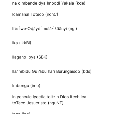
na dimbande dya Imbodi Yakala (kde)
Icamanal Toteco (nchC)
Ifè: Ìwé-Ɔ̀ɖáyé Ìmↄl̀ɛ̀-Ìk̀ã́ã̀nyì (ngl)
Ika (ikkBI)
Ilagano Ipya (SBK)
Ila⁄imbidu Gu ⁄abu hari Burungaisoo (bds)
Imbongu (imo)
In yencuic iyectlajtoltzin Dios itech ica
toTeco Jesucristo (nguNT)