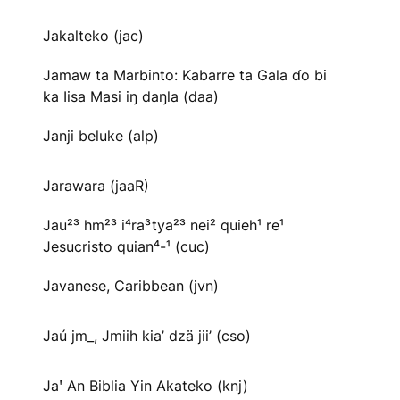
Jakalteko (jac)
Jamaw ta Marbinto: Kabarre ta Gala ɗo bi
ka Iisa Masi iŋ daŋla (daa)
Janji beluke (alp)
Jarawara (jaaR)
Jau²³ hm²³ i⁴ra³tya²³ nei² quieh¹ re¹
Jesucristo quian⁴-¹ (cuc)
Javanese, Caribbean (jvn)
Jaú jm_, Jmiih kia’ dzä jii’ (cso)
Jaꞌ An Biblia Yin Akateko (knj)