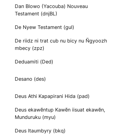
Dan Blowo (Yacouba) Nouveau
Testament (dnjBL)
De Nyew Testament (gul)
De riidz ni trat cub nu bicy nu Ñgyoozh
mbecy (zpz)
Deduamiti (Ded)
Desano (des)
Deus Athi Kapapirani Hida (pad)
Deus ekawẽntup Kawẽn iisuat ekawẽn,
Munduruku (myu)
Deus Itaumbyry (bkq)