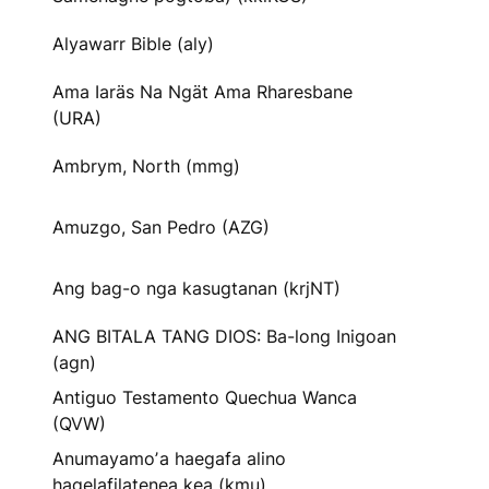
Alyawarr Bible (aly)
Ama Iaräs Na Ngät Ama Rharesbane
(URA)
Ambrym, North (mmg)
Amuzgo, San Pedro (AZG)
Ang bag-o nga kasugtanan (krjNT)
ANG BITALA TANG DIOS: Ba-long Inigoan
(agn)
Antiguo Testamento Quechua Wanca
(QVW)
Anumayamoʼa haegafa alino
hagelafilatenea kea (kmu)