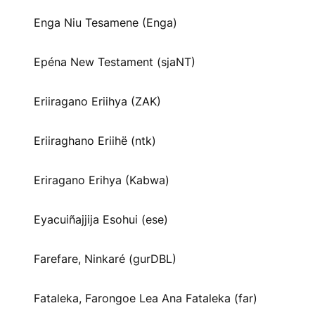
Enga Niu Tesamene (Enga)
Epéna New Testament (sjaNT)
Eriiragano Eriihya (ZAK)
Eriiraghano Eriihë (ntk)
Eriragano Erihya (Kabwa)
Eyacuiñajjija Esohui (ese)
Farefare, Ninkaré (gurDBL)
Fataleka, Farongoe Lea Ana Fataleka (far)