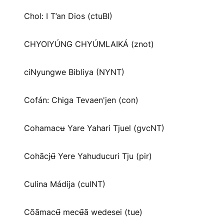
Chol: I T’an Dios (ctuBI)
CHYOIYÚNG CHYÚMLAIKÁ (znot)
ciNyungwe Bibliya (NYNT)
Cofán: Chiga Tevaen'jen (con)
Cohamacʉ Yare Yahari Tjuel (gvcNT)
Cohãcjʉ̃ Yere Yahuducuri Tju (pir)
Culina Mádija (culNT)
Cõãmacʉ̃ mecʉ̃ã wedesei (tue)