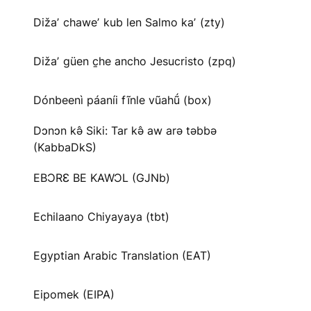
Dižaʼ chaweʼ kub len Salmo kaʼ (zty)
Dižaʼ güen c̱he ancho Jesucristo (zpq)
Dónbeenì páaníi fĩnle vũahṹ (box)
Dɔnɔn kə̂ Siki: Tar kə̂ aw arə təbbə
(KabbaDkS)
EBƆRƐ BE KAWƆL (GJNb)
Echilaano Chiyayaya (tbt)
Egyptian Arabic Translation (EAT)
Eipomek (EIPA)