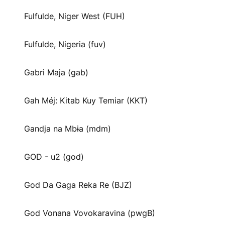
Fulfulde, Niger West (FUH)
Fulfulde, Nigeria (fuv)
Gabri Maja (gab)
Gah Méj: Kitab Kuy Temiar (KKT)
Gandja na Mbɨa (mdm)
GOD - u2 (god)
God Da Gaga Reka Re (BJZ)
God Vonana Vovokaravina (pwgB)