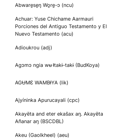
Abware̱se̱ŋ Wo̱re̱-ɔ (ncu)
Achuar: Yuse Chichame Aarmauri
Porciones del Antiguo Testamento y El
Nuevo Testamento (acu)
Adioukrou (adj)
Agɔmɔ ngia wʉ Ɨtakɨ-takɨ (BudKoya)
AGɄMƐ WAMBƗYA (lik)
Ajyíninka Apurucayali (cpc)
Akayëta and eter ekaŝax aŋ. Akayëta
Añanar aŋ (BSCDBL)
Akeu (Gaolkheel) (aeu)