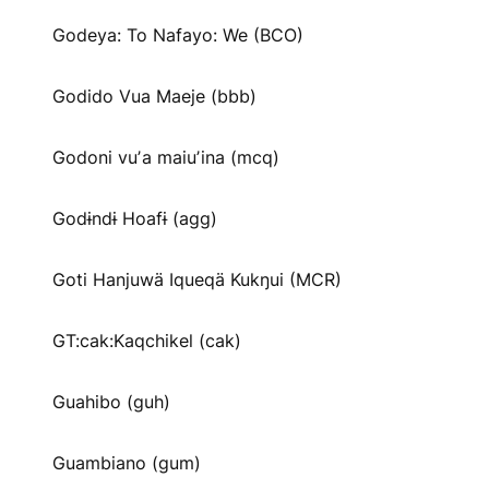
Godeya: To Nafayo: We (BCO)
Godido Vua Maeje (bbb)
Godoni vuʼa maiuʼina (mcq)
Godɨndɨ Hoafɨ (agg)
Goti Hanjuwä Iqueqä Kukŋui (MCR)
GT:cak:Kaqchikel (cak)
Guahibo (guh)
Guambiano (gum)