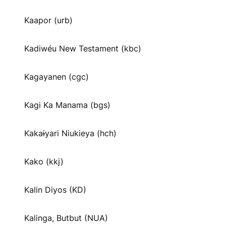
Kaapor (urb)
Kadiwéu New Testament (kbc)
Kagayanen (cgc)
Kagi Ka Manama (bgs)
Kakaɨyari Niukieya (hch)
Kako (kkj)
Kalin Diyos (KD)
Kalinga, Butbut (NUA)