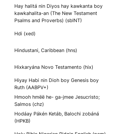
Hay halitá nin Diyos hay kawkanta boy
kawkahalita-an (The New Testament
Psalms and Proverbs) (sblNT)
Hdi (xed)
Hindustani, Caribbean (hns)
Hixkaryána Novo Testamento (hix)
Hiyay Habi nin Dioh boy Genesis boy
Ruth (AABPV+)
Hmooh hmëë he- ga-jmee Jesucristo;
Salmos (chz)
Hodáay Pákén Ketáb, Balochi zobáná
(HPKB)