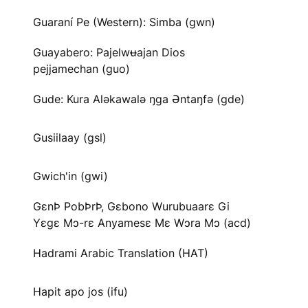
Guaraní Pe (Western): Simba (gwn)
Guayabero: Pajelwʉajan Dios
pejjamechan (guo)
Gude: Kura Aləkawalə ŋga Əntaŋfə (gde)
Gusiilaay (gsl)
Gwich'in (gwi)
GɛnÞ PobÞrÞ, Gɛbono Wurubuaarɛ Gi
Yɛgɛ Mɔ-rɛ Anyamesɛ Mɛ Wɔra Mɔ (acd)
Hadrami Arabic Translation (HAT)
Hapit apo jos (ifu)