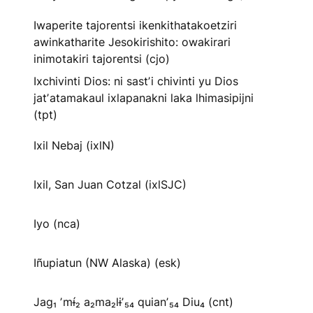
Iwaperite tajorentsi ikenkithatakoetziri
awinkatharite Jesokirishito: owakirari
inimotakiri tajorentsi (cjo)
Ixchivinti Dios: ni sastʼi chivinti yu Dios
jatʼatamakaul ixlapanakni laka lhimasipijni
(tpt)
Ixil Nebaj (ixlN)
Ixil, San Juan Cotzal (ixlSJC)
Iyo (nca)
Iñupiatun (NW Alaska) (esk)
Jag₁ ʼmɨ́₂ a₂ma₂lɨʼ₅₄ quianʼ₅₄ Diu₄ (cnt)