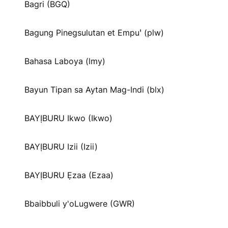
Bagri (BGQ)
Bagung Pinegsulutan et Empuꞌ (plw)
Bahasa Laboya (lmy)
Bayun Tipan sa Aytan Mag-Indi (blx)
BAYỊBURU Ikwo (Ikwo)
BAYỊBURU Izii (Izii)
BAYỊBURU Ẹzaa (Ezaa)
Bbaibbuli y'oLugwere (GWR)