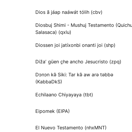
Dios ã jáap naáwát tólih (cbv)
Diosbuj Shimi - Mushuj Testamento (Quichu
Salasaca) (qxlu)
Diossen joi jatíxonbi onanti joi (shp)
Dižaʼ güen c̱he ancho Jesucristo (zpq)
Dɔnɔn kə̂ Siki: Tar kə̂ aw arə təbbə
(KabbaDkS)
Echilaano Chiyayaya (tbt)
Eipomek (EIPA)
El Nuevo Testamento (nhxMNT)