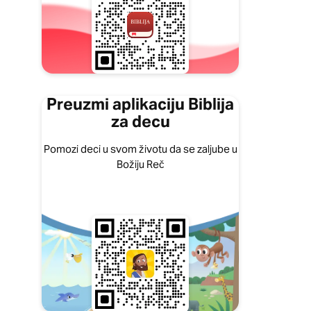
Preuzmi aplikaciju Biblija
za decu
Pomozi deci u svom životu da se zaljube u
Božiju Reč