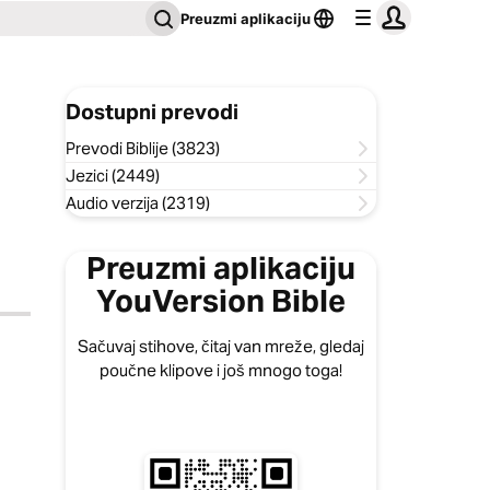
Preuzmi aplikaciju
Dostupni prevodi
Prevodi Biblije (3823)
Jezici (2449)
Audio verzija (2319)
Preuzmi aplikaciju
YouVersion Bible
Sačuvaj stihove, čitaj van mreže, gledaj
poučne klipove i još mnogo toga!