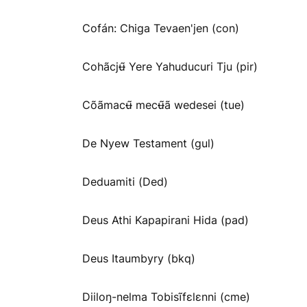
Cofán: Chiga Tevaen'jen (con)
Cohãcjʉ̃ Yere Yahuducuri Tju (pir)
Cõãmacʉ̃ mecʉ̃ã wedesei (tue)
De Nyew Testament (gul)
Deduamiti (Ded)
Deus Athi Kapapirani Hida (pad)
Deus Itaumbyry (bkq)
Diiloŋ-nelma Tobisĩfɛlɛnni (cme)