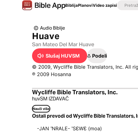
Biblija
Planovi
Video zapisi
Audio Biblije
Huave
San Mateo Del Mar Huave
Slušaj HUVSM
Podeli
© 2009, Wycliffe Bible Translators, Inc. All r
℗ 2009 Hosanna
Wycliffe Bible Translators, Inc.
huvSM IZDAVAČ
Nauči više
Ostali prevodi od Wycliffe Bible Translators, I
-JAN ꞌNRALE- ꞌSƐWƐ (moa)