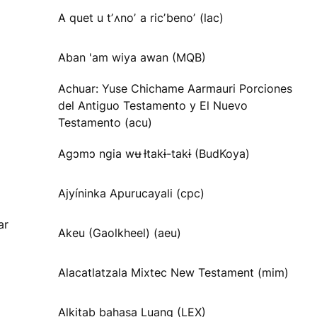
A quet u tʼʌnoʼ a ricʼbenoʼ (lac)
Aban 'am wiya awan (MQB)
Achuar: Yuse Chichame Aarmauri Porciones
del Antiguo Testamento y El Nuevo
Testamento (acu)
Agɔmɔ ngia wʉ Ɨtakɨ-takɨ (BudKoya)
Ajyíninka Apurucayali (cpc)
ar
Akeu (Gaolkheel) (aeu)
Alacatlatzala Mixtec New Testament (mim)
Alkitab bahasa Luang (LEX)