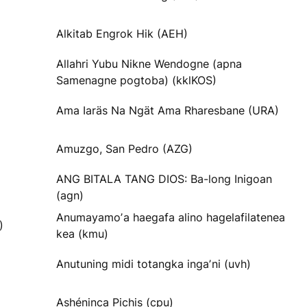
Alkitab Engrok Hik (AEH)
Allahri Yubu Nikne Wendogne (apna
Samenagne pogtoba) (kklKOS)
Ama Iaräs Na Ngät Ama Rharesbane (URA)
Amuzgo, San Pedro (AZG)
ANG BITALA TANG DIOS: Ba-long Inigoan
(agn)
Anumayamoʼa haegafa alino hagelafilatenea
)
kea (kmu)
Anutuning midi totangka ingaʼni (uvh)
Ashéninca Pichis (cpu)