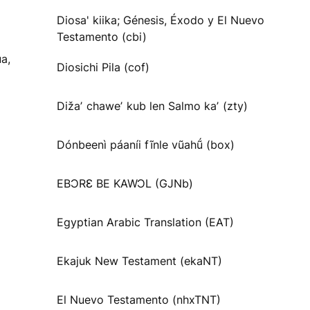
Diosa' kiika; Génesis, Éxodo y El Nuevo
Testamento (cbi)
a,
Diosichi Pila (cof)
Dižaʼ chaweʼ kub len Salmo kaʼ (zty)
Dónbeenì páaníi fĩnle vũahṹ (box)
EBƆRƐ BE KAWƆL (GJNb)
Egyptian Arabic Translation (EAT)
Ekajuk New Testament (ekaNT)
El Nuevo Testamento (nhxTNT)