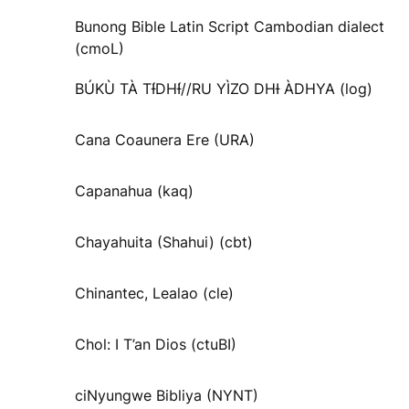
Bunong Bible Latin Script Cambodian dialect
(cmoL)
BÚKÙ TÀ TƗ́DHƗ́//RU YÌZO DHƗ ÀDHYA (log)
Cana Coaunera Ere (URA)
Capanahua (kaq)
Chayahuita (Shahui) (cbt)
Chinantec, Lealao (cle)
Chol: I T’an Dios (ctuBI)
ciNyungwe Bibliya (NYNT)