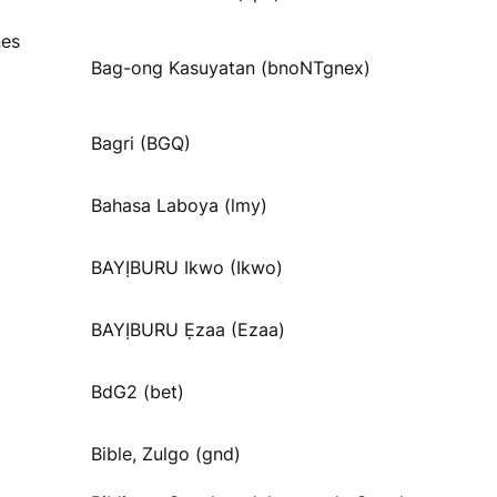
nes
Bag-ong Kasuyatan (bnoNTgnex)
Bagri (BGQ)
Bahasa Laboya (lmy)
BAYỊBURU Ikwo (Ikwo)
BAYỊBURU Ẹzaa (Ezaa)
BdG2 (bet)
Bible, Zulgo (gnd)