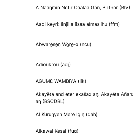
A Nãaŋmɩn Nɛtɩr Oaalaa Gãn, Bɩrfʊɔr (BIV)
Aadi keyri: linjiila iisaa almasiihu (ffm)
Abware̱se̱ŋ Wo̱re̱-ɔ (ncu)
Adioukrou (adj)
AGɄMƐ WAMBƗYA (lik)
Akayëta and eter ekaŝax aŋ. Akayëta Añan
aŋ (BSCDBL)
Al Kuruŋyen Mere Igiŋ (dah)
Alkawal Kesal (fuq)