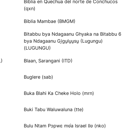
Biblia en Quechua del norte de Conchucos
(qxn)
Biblia Mambae (BMGM)
Bitabbu bya Ndagaanu Ghyaka na Bitabbu 6
bya Ndagaanu Gi̱gu̱lu̱u̱su̱ (Lugungu)
(LUGUNGU)
L)
Blaan, Sarangani (ITD)
Buglere (sab)
Buka Blahi Ka Cheke Holo (mrn)
Buki Tabu Waluwaluna (tte)
Bulu Ntam Pɔpwɛ mʋ́a Israel Ɩlʋ (nko)