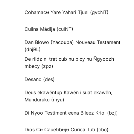
Cohamacʉ Yare Yahari Tjuel (gvcNT)
Culina Mádija (culNT)
Dan Blowo (Yacouba) Nouveau Testament
(dnjBL)
De riidz ni trat cub nu bicy nu Ñgyoozh
mbecy (zpz)
Desano (des)
Deus ekawẽntup Kawẽn iisuat ekawẽn,
Munduruku (myu)
Di Nyoo Testiment eena Bileez Kriol (bzj)
Dios Cʉ̃ Cauetibʉjʉ Cũrĩcã Tuti (cbc)