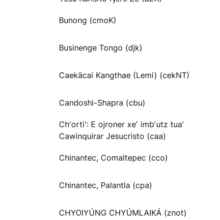
Bunong (cmoK)
Businenge Tongo (djk)
Caekäcai Kangthae (Lemi) (cekNT)
Candoshi-Shapra (cbu)
Ch'orti': E ojroner xeʼ imbʼutz tuaʼ
Cawinquirar Jesucristo (caa)
Chinantec, Comaltepec (cco)
Chinantec, Palantla (cpa)
CHYOIYÚNG CHYÚMLAIKÁ (znot)