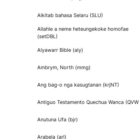
Alkitab bahasa Selaru (SLU)
Allahle a neme heteungekoke homofae
(setDBL)
Alyawarr Bible (aly)
Ambrym, North (mmg)
Ang bag-o nga kasugtanan (krjNT)
Antiguo Testamento Quechua Wanca (QVW
Anutuna Ufa (bjr)
Arabela (arl)