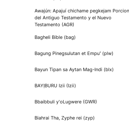
Awajún: Apajuí chichame pegkejam Porcio
del Antiguo Testamento y el Nuevo
Testamento (AGR)
Bagheli Bible (bag)
Bagung Pinegsulutan et Empuꞌ (plw)
Bayun Tipan sa Aytan Mag-Indi (blx)
BAYỊBURU Izii (Izii)
Bbaibbuli y'oLugwere (GWR)
Biahrai Tha, Zyphe rei (zyp)