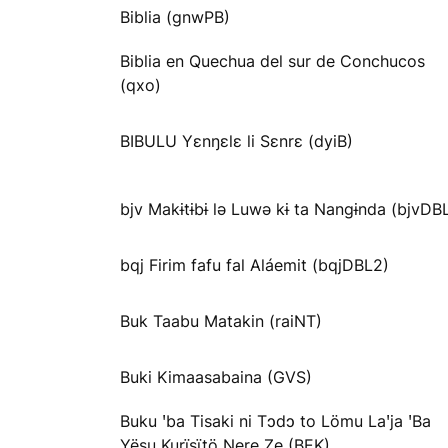
Biblia (gnwPB)
Biblia en Quechua del sur de Conchucos
(qxo)
BIBULU Yɛnŋɛlɛ li Sɛnrɛ (dyiB)
bjv Makɨtɨbɨ lə Luwə kɨ ta Nangɨnda (bjvDB
bqj Firim fafu fal Aláemit (bqjDBL2)
Buk Taabu Matakin (raiNT)
Buki Kimaasabaina (GVS)
Buku ꞌba Tisaki ni Tɔdɔ to Lömu Laꞌja ꞌBa
Yësu Kurïsïtö Ŋere Ze (BEK)