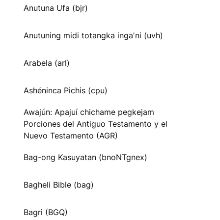
Anutuna Ufa (bjr)
Anutuning midi totangka ingaʼni (uvh)
Arabela (arl)
Ashéninca Pichis (cpu)
Awajún: Apajuí chichame pegkejam
Porciones del Antiguo Testamento y el
Nuevo Testamento (AGR)
Bag-ong Kasuyatan (bnoNTgnex)
Bagheli Bible (bag)
Bagri (BGQ)