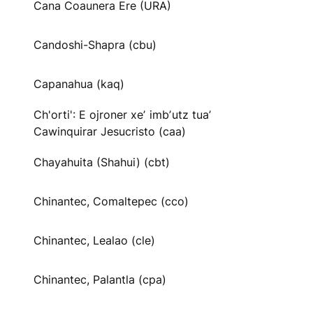
Cana Coaunera Ere (URA)
Candoshi-Shapra (cbu)
Capanahua (kaq)
Ch'orti': E ojroner xeʼ imbʼutz tuaʼ
Cawinquirar Jesucristo (caa)
Chayahuita (Shahui) (cbt)
Chinantec, Comaltepec (cco)
Chinantec, Lealao (cle)
Chinantec, Palantla (cpa)