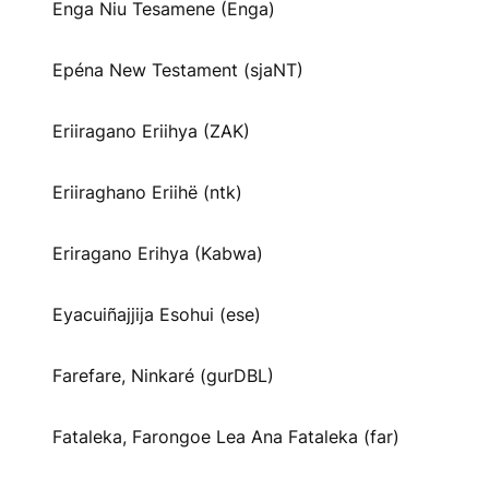
Enga Niu Tesamene (Enga)
Epéna New Testament (sjaNT)
Eriiragano Eriihya (ZAK)
Eriiraghano Eriihë (ntk)
Eriragano Erihya (Kabwa)
Eyacuiñajjija Esohui (ese)
Farefare, Ninkaré (gurDBL)
Fataleka, Farongoe Lea Ana Fataleka (far)