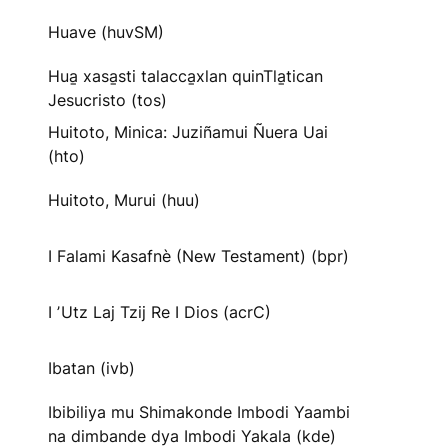
Huave (huvSM)
Hua̱ xasa̱sti talacca̱xlan quinTla̱tican
Jesucristo (tos)
Huitoto, Minica: Juziñamui Ñuera Uai
(hto)
Huitoto, Murui (huu)
I Falami Kasafnè (New Testament) (bpr)
I ʼUtz Laj Tzij Re I Dios (acrC)
Ibatan (ivb)
Ibibiliya mu Shimakonde Imbodi Yaambi
na dimbande dya Imbodi Yakala (kde)