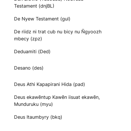
Testament (dnjBL)
De Nyew Testament (gul)
De riidz ni trat cub nu bicy nu Ñgyoozh
mbecy (zpz)
Deduamiti (Ded)
Desano (des)
Deus Athi Kapapirani Hida (pad)
Deus ekawẽntup Kawẽn iisuat ekawẽn,
Munduruku (myu)
Deus Itaumbyry (bkq)