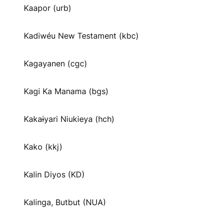
Kaapor (urb)
Kadiwéu New Testament (kbc)
Kagayanen (cgc)
Kagi Ka Manama (bgs)
Kakaɨyari Niukieya (hch)
Kako (kkj)
Kalin Diyos (KD)
Kalinga, Butbut (NUA)