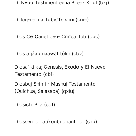
Di Nyoo Testiment eena Bileez Kriol (bzj)
Diiloŋ-nelma Tobisĩfɛlɛnni (cme)
Dios Cʉ̃ Cauetibʉjʉ Cũrĩcã Tuti (cbc)
Dios ã jáap naáwát tólih (cbv)
Diosa' kiika; Génesis, Éxodo y El Nuevo
Testamento (cbi)
Diosbuj Shimi - Mushuj Testamento
(Quichua, Salasaca) (qxlu)
Diosichi Pila (cof)
Diossen joi jatíxonbi onanti joi (shp)