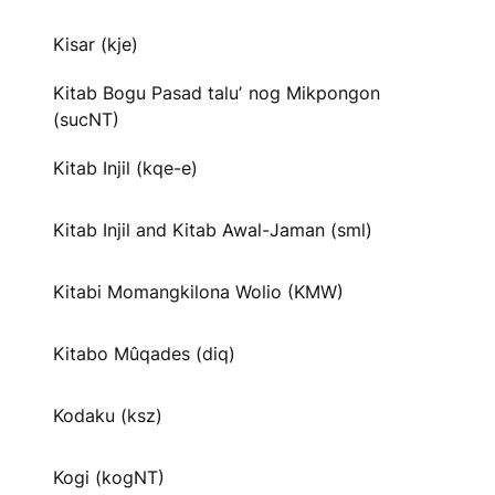
Kisar (kje)
Kitab Bogu Pasad taluʼ nog Mikpongon
(sucNT)
Kitab Injil (kqe-e)
Kitab Injil and Kitab Awal-Jaman (sml)
Kitabi Momangkilona Wolio (KMW)
Kitabo Mûqades (diq)
Kodaku (ksz)
Kogi (kogNT)