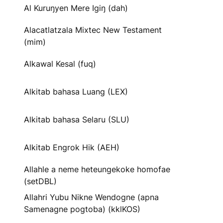
Al Kuruŋyen Mere Igiŋ (dah)
Alacatlatzala Mixtec New Testament
(mim)
Alkawal Kesal (fuq)
Alkitab bahasa Luang (LEX)
Alkitab bahasa Selaru (SLU)
Alkitab Engrok Hik (AEH)
Allahle a neme heteungekoke homofae
(setDBL)
Allahri Yubu Nikne Wendogne (apna
Samenagne pogtoba) (kklKOS)