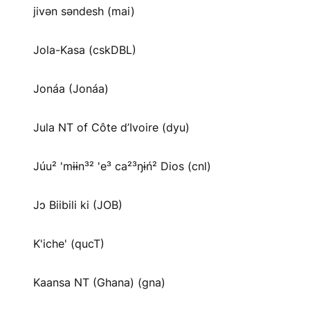
jivən səndesh (mai)
Jola-Kasa (cskDBL)
Jonáa (Jonáa)
Jula NT of Côte d’Ivoire (dyu)
Júu² 'mɨɨn³² 'e³ ca²³ŋɨń² Dios (cnl)
Jɔ Biibili ki (JOB)
K'iche' (qucT)
Kaansa NT (Ghana) (gna)