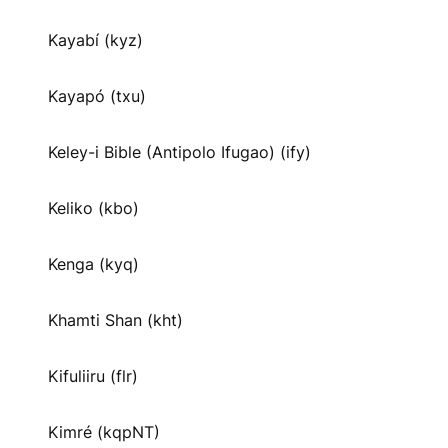
Kayabí (kyz)
Kayapó (txu)
Keley-i Bible (Antipolo Ifugao) (ify)
Keliko (kbo)
Kenga (kyq)
Khamti Shan (kht)
Kifuliiru (flr)
Kimré (kqpNT)