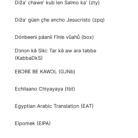
Dižaʼ chaweʼ kub len Salmo kaʼ (zty)
Dižaʼ güen c̱he ancho Jesucristo (zpq)
Dónbeenì páaníi fĩnle vũahṹ (box)
Dɔnɔn kə̂ Siki: Tar kə̂ aw arə təbbə
(KabbaDkS)
EBƆRƐ BE KAWƆL (GJNb)
Echilaano Chiyayaya (tbt)
Egyptian Arabic Translation (EAT)
Eipomek (EIPA)