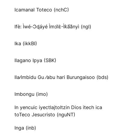
Icamanal Toteco (nchC)
Ifè: Ìwé-Ɔ̀ɖáyé Ìmↄl̀ɛ̀-Ìk̀ã́ã̀nyì (ngl)
Ika (ikkBI)
Ilagano Ipya (SBK)
Ila⁄imbidu Gu ⁄abu hari Burungaisoo (bds)
Imbongu (imo)
In yencuic iyectlajtoltzin Dios itech ica
toTeco Jesucristo (nguNT)
Inga (inb)