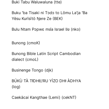
Buki Tabu Waluwaluna (tte)
Buku ꞌba Tisaki ni Tɔdɔ to Lömu Laꞌja ꞌBa
Yësu Kurïsïtö Ŋere Ze (BEK)
Bulu Ntam Pɔpwɛ mʋ́a Israel Ɩlʋ (nko)
Bunong (cmoK)
Bunong Bible Latin Script Cambodian
dialect (cmoL)
Businenge Tongo (djk)
BÚKÙ TÀ TƗ́DHƗ́//RU YÌZO DHƗ ÀDHYA
(log)
Caekäcai Kangthae (Lemi) (cekNT)