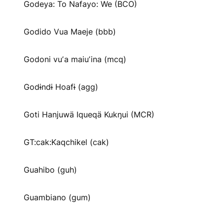
Godeya: To Nafayo: We (BCO)
Godido Vua Maeje (bbb)
Godoni vuʼa maiuʼina (mcq)
Godɨndɨ Hoafɨ (agg)
Goti Hanjuwä Iqueqä Kukŋui (MCR)
GT:cak:Kaqchikel (cak)
Guahibo (guh)
Guambiano (gum)