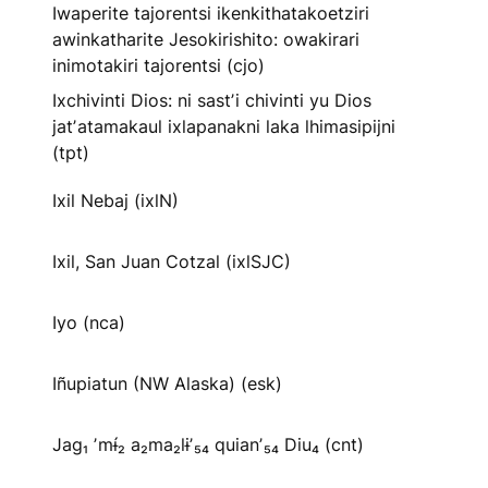
Iwaperite tajorentsi ikenkithatakoetziri
awinkatharite Jesokirishito: owakirari
inimotakiri tajorentsi (cjo)
Ixchivinti Dios: ni sastʼi chivinti yu Dios
jatʼatamakaul ixlapanakni laka lhimasipijni
(tpt)
Ixil Nebaj (ixlN)
Ixil, San Juan Cotzal (ixlSJC)
Iyo (nca)
Iñupiatun (NW Alaska) (esk)
Jag₁ ʼmɨ́₂ a₂ma₂lɨʼ₅₄ quianʼ₅₄ Diu₄ (cnt)