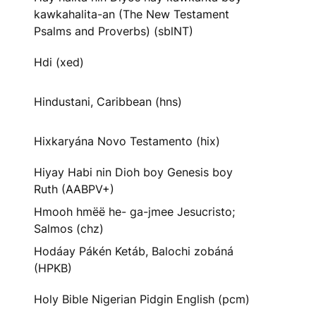
kawkahalita-an (The New Testament
Psalms and Proverbs) (sblNT)
Hdi (xed)
Hindustani, Caribbean (hns)
Hixkaryána Novo Testamento (hix)
Hiyay Habi nin Dioh boy Genesis boy
Ruth (AABPV+)
Hmooh hmëë he- ga-jmee Jesucristo;
Salmos (chz)
Hodáay Pákén Ketáb, Balochi zobáná
(HPKB)
Holy Bible Nigerian Pidgin English (pcm)