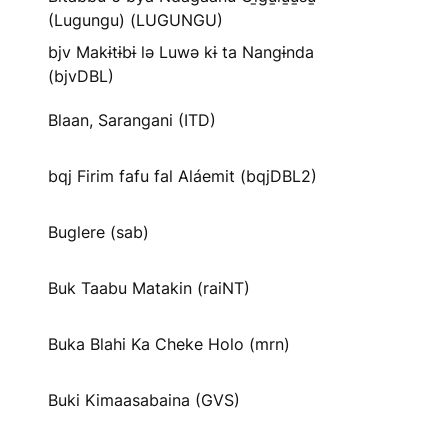
(Lugungu) (LUGUNGU)
bjv Makɨtɨbɨ lə Luwə kɨ ta Nangɨnda
(bjvDBL)
Blaan, Sarangani (ITD)
bqj Firim fafu fal Aláemit (bqjDBL2)
Buglere (sab)
Buk Taabu Matakin (raiNT)
Buka Blahi Ka Cheke Holo (mrn)
Buki Kimaasabaina (GVS)