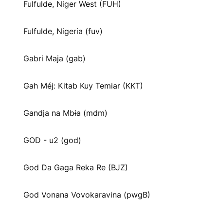
Fulfulde, Niger West (FUH)
Fulfulde, Nigeria (fuv)
Gabri Maja (gab)
Gah Méj: Kitab Kuy Temiar (KKT)
Gandja na Mbɨa (mdm)
GOD - u2 (god)
God Da Gaga Reka Re (BJZ)
God Vonana Vovokaravina (pwgB)