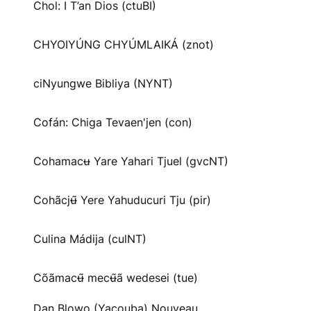
Chol: I T’an Dios (ctuBI)
CHYOIYÚNG CHYÚMLAIKÁ (znot)
ciNyungwe Bibliya (NYNT)
Cofán: Chiga Tevaen'jen (con)
Cohamacʉ Yare Yahari Tjuel (gvcNT)
Cohãcjʉ̃ Yere Yahuducuri Tju (pir)
Culina Mádija (culNT)
Cõãmacʉ̃ mecʉ̃ã wedesei (tue)
Dan Blowo (Yacouba) Nouveau