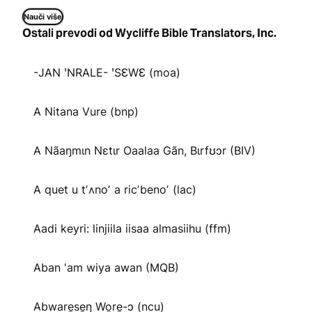
Nauči više
Ostali prevodi od Wycliffe Bible Translators, Inc.
-JAN ꞌNRALE- ꞌSƐWƐ (moa)
A Nitana Vure (bnp)
A Nãaŋmɩn Nɛtɩr Oaalaa Gãn, Bɩrfʊɔr (BIV)
A quet u tʼʌnoʼ a ricʼbenoʼ (lac)
Aadi keyri: linjiila iisaa almasiihu (ffm)
Aban 'am wiya awan (MQB)
Abware̱se̱ŋ Wo̱re̱-ɔ (ncu)