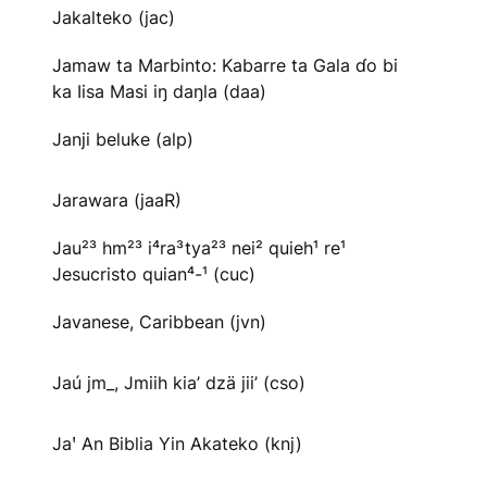
Jakalteko (jac)
Jamaw ta Marbinto: Kabarre ta Gala ɗo bi
ka Iisa Masi iŋ daŋla (daa)
Janji beluke (alp)
Jarawara (jaaR)
Jau²³ hm²³ i⁴ra³tya²³ nei² quieh¹ re¹
Jesucristo quian⁴-¹ (cuc)
Javanese, Caribbean (jvn)
Jaú jm_, Jmiih kia’ dzä jii’ (cso)
Jaꞌ An Biblia Yin Akateko (knj)