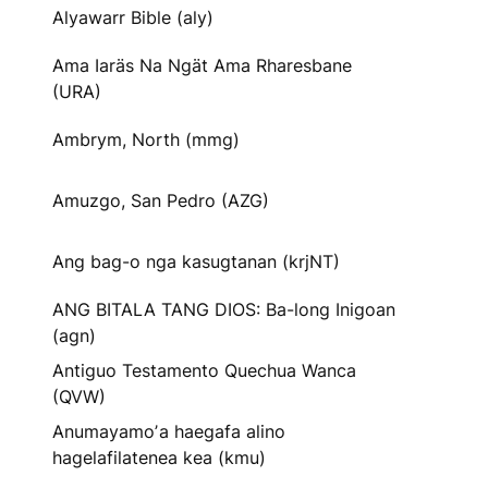
Alyawarr Bible (aly)
Ama Iaräs Na Ngät Ama Rharesbane
(URA)
Ambrym, North (mmg)
Amuzgo, San Pedro (AZG)
Ang bag-o nga kasugtanan (krjNT)
ANG BITALA TANG DIOS: Ba-long Inigoan
(agn)
Antiguo Testamento Quechua Wanca
(QVW)
Anumayamoʼa haegafa alino
hagelafilatenea kea (kmu)