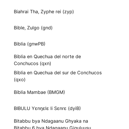
Biahrai Tha, Zyphe rei (zyp)
Bible, Zulgo (gnd)
Biblia (gnwPB)
Biblia en Quechua del norte de
Conchucos (qxn)
Biblia en Quechua del sur de Conchucos
(qxo)
Biblia Mambae (BMGM)
BIBULU Yɛnŋɛlɛ li Sɛnrɛ (dyiB)
Bitabbu bya Ndagaanu Ghyaka na
Bitabbu 6 bya Ndagaanu Gi̱gu̱lu̱u̱su̱