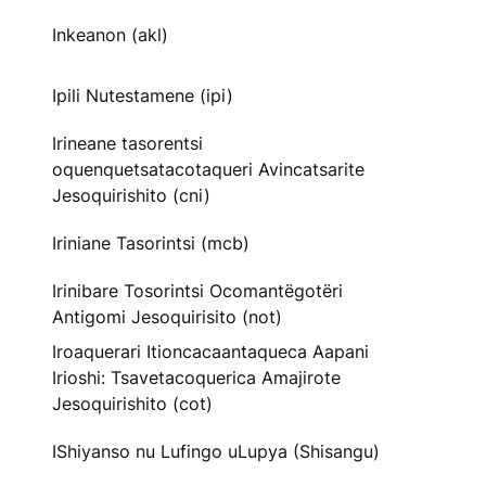
Inkeanon (akl)
Ipili Nutestamene (ipi)
Irineane tasorentsi
oquenquetsatacotaqueri Avincatsarite
Jesoquirishito (cni)
Iriniane Tasorintsi (mcb)
Irinibare Tosorintsi Ocomantëgotëri
Antigomi Jesoquirisito (not)
Iroaquerari Itioncacaantaqueca Aapani
Irioshi: Tsavetacoquerica Amajirote
Jesoquirishito (cot)
IShiyanso nu Lufingo uLupya (Shisangu)