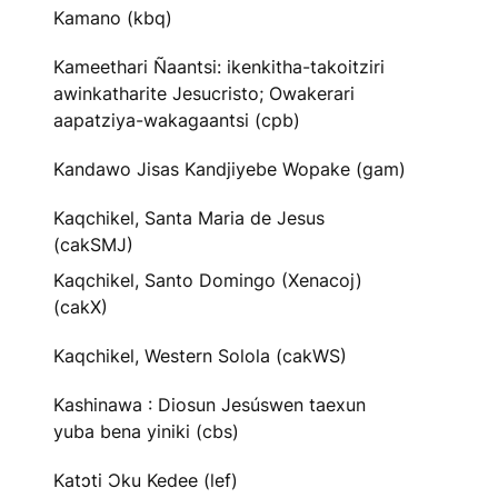
Kamano (kbq)
Kameethari Ñaantsi: ikenkitha-takoitziri
awinkatharite Jesucristo; Owakerari
aapatziya-wakagaantsi (cpb)
Kandawo Jisas Kandjiyebe Wopake (gam)
Kaqchikel, Santa Maria de Jesus
(cakSMJ)
Kaqchikel, Santo Domingo (Xenacoj)
(cakX)
Kaqchikel, Western Solola (cakWS)
Kashinawa : Diosun Jesúswen taexun
yuba bena yiniki (cbs)
Katɔti Ɔku Kedee (lef)