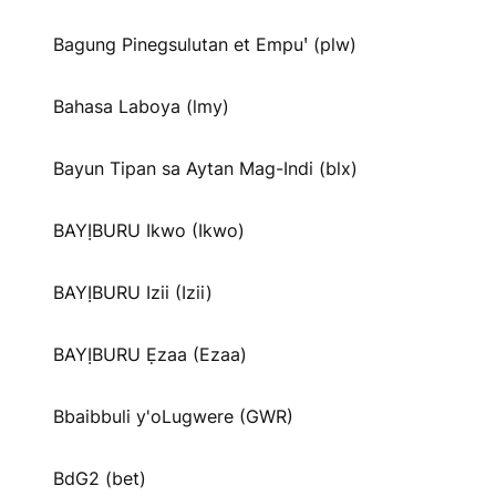
Bagung Pinegsulutan et Empuꞌ (plw)
Bahasa Laboya (lmy)
Bayun Tipan sa Aytan Mag-Indi (blx)
BAYỊBURU Ikwo (Ikwo)
BAYỊBURU Izii (Izii)
BAYỊBURU Ẹzaa (Ezaa)
Bbaibbuli y'oLugwere (GWR)
BdG2 (bet)