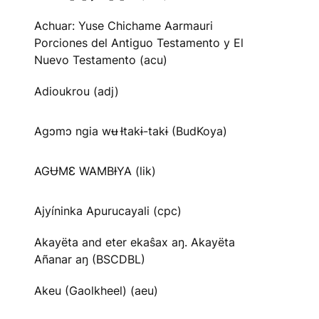
Achuar: Yuse Chichame Aarmauri
Porciones del Antiguo Testamento y El
Nuevo Testamento (acu)
Adioukrou (adj)
Agɔmɔ ngia wʉ Ɨtakɨ-takɨ (BudKoya)
AGɄMƐ WAMBƗYA (lik)
Ajyíninka Apurucayali (cpc)
Akayëta and eter ekaŝax aŋ. Akayëta
Añanar aŋ (BSCDBL)
Akeu (Gaolkheel) (aeu)