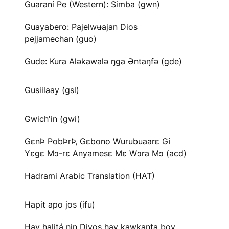
Guaraní Pe (Western): Simba (gwn)
Guayabero: Pajelwʉajan Dios
pejjamechan (guo)
Gude: Kura Aləkawalə ŋga Əntaŋfə (gde)
Gusiilaay (gsl)
Gwich'in (gwi)
GɛnÞ PobÞrÞ, Gɛbono Wurubuaarɛ Gi
Yɛgɛ Mɔ-rɛ Anyamesɛ Mɛ Wɔra Mɔ (acd)
Hadrami Arabic Translation (HAT)
Hapit apo jos (ifu)
Hay halitá nin Diyos hay kawkanta boy