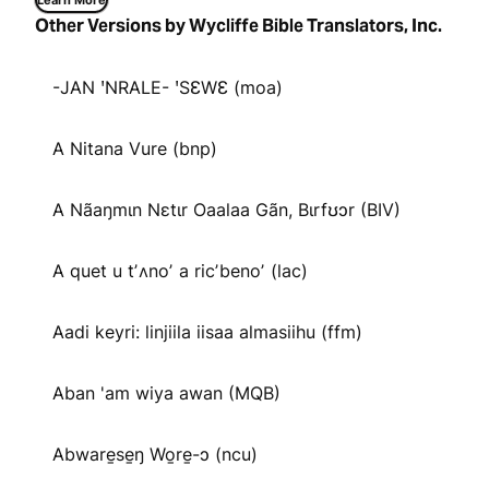
Learn More
Other Versions by Wycliffe Bible Translators, Inc.
-JAN ꞌNRALE- ꞌSƐWƐ (moa)
A Nitana Vure (bnp)
A Nãaŋmɩn Nɛtɩr Oaalaa Gãn, Bɩrfʊɔr (BIV)
A quet u tʼʌnoʼ a ricʼbenoʼ (lac)
Aadi keyri: linjiila iisaa almasiihu (ffm)
Aban 'am wiya awan (MQB)
Abware̱se̱ŋ Wo̱re̱-ɔ (ncu)