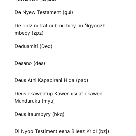
De Nyew Testament (gul)
De riidz ni trat cub nu bicy nu Ñgyoozh
mbecy (zpz)
Deduamiti (Ded)
Desano (des)
Deus Athi Kapapirani Hida (pad)
Deus ekawẽntup Kawẽn iisuat ekawẽn,
Munduruku (myu)
Deus Itaumbyry (bkq)
Di Nyoo Testiment eena Bileez Kriol (bzj)