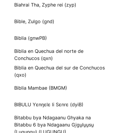
Biahrai Tha, Zyphe rei (zyp)
Bible, Zulgo (gnd)
Biblia (gnwPB)
Biblia en Quechua del norte de
Conchucos (qxn)
Biblia en Quechua del sur de Conchucos
(qxo)
Biblia Mambae (BMGM)
BIBULU Yɛnŋɛlɛ li Sɛnrɛ (dyiB)
Bitabbu bya Ndagaanu Ghyaka na
Bitabbu 6 bya Ndagaanu Gi̱gu̱lu̱u̱su̱
(Lugungu) (LUGUNGU)