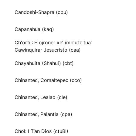
Candoshi-Shapra (cbu)
Capanahua (kaq)
Ch'orti': E ojroner xeʼ imbʼutz tuaʼ
Cawinquirar Jesucristo (caa)
Chayahuita (Shahui) (cbt)
Chinantec, Comaltepec (cco)
Chinantec, Lealao (cle)
Chinantec, Palantla (cpa)
Chol: I T’an Dios (ctuBI)