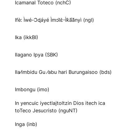
Icamanal Toteco (nchC)
Ifè: Ìwé-Ɔ̀ɖáyé Ìmↄl̀ɛ̀-Ìk̀ã́ã̀nyì (ngl)
Ika (ikkBI)
Ilagano Ipya (SBK)
Ila⁄imbidu Gu ⁄abu hari Burungaisoo (bds)
Imbongu (imo)
In yencuic iyectlajtoltzin Dios itech ica
toTeco Jesucristo (nguNT)
Inga (inb)