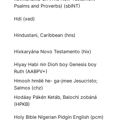
Psalms and Proverbs) (sblNT)
Hdi (xed)
Hindustani, Caribbean (hns)
Hixkaryána Novo Testamento (hix)
Hiyay Habi nin Dioh boy Genesis boy
Ruth (AABPV+)
Hmooh hmëë he- ga-jmee Jesucristo;
Salmos (chz)
Hodáay Pákén Ketáb, Balochi zobáná
(HPKB)
Holy Bible Nigerian Pidgin English (pcm)