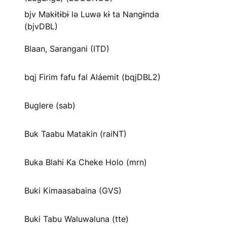
bjv Makɨtɨbɨ lə Luwə kɨ ta Nangɨnda
(bjvDBL)
Blaan, Sarangani (ITD)
bqj Firim fafu fal Aláemit (bqjDBL2)
Buglere (sab)
Buk Taabu Matakin (raiNT)
Buka Blahi Ka Cheke Holo (mrn)
Buki Kimaasabaina (GVS)
Buki Tabu Waluwaluna (tte)