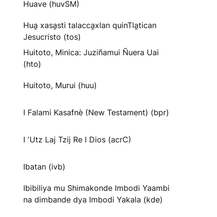
Huave (huvSM)
Hua̱ xasa̱sti talacca̱xlan quinTla̱tican
Jesucristo (tos)
Huitoto, Minica: Juziñamui Ñuera Uai
(hto)
Huitoto, Murui (huu)
I Falami Kasafnè (New Testament) (bpr)
I ʼUtz Laj Tzij Re I Dios (acrC)
Ibatan (ivb)
Ibibiliya mu Shimakonde Imbodi Yaambi
na dimbande dya Imbodi Yakala (kde)