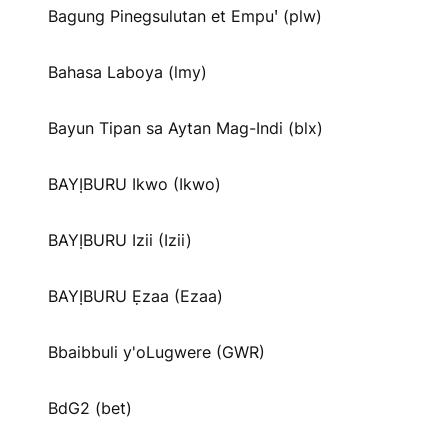
Bagung Pinegsulutan et Empuꞌ (plw)
Bahasa Laboya (lmy)
Bayun Tipan sa Aytan Mag-Indi (blx)
BAYỊBURU Ikwo (Ikwo)
BAYỊBURU Izii (Izii)
BAYỊBURU Ẹzaa (Ezaa)
Bbaibbuli y'oLugwere (GWR)
BdG2 (bet)