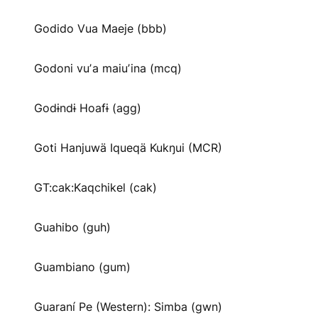
Godido Vua Maeje (bbb)
Godoni vuʼa maiuʼina (mcq)
Godɨndɨ Hoafɨ (agg)
Goti Hanjuwä Iqueqä Kukŋui (MCR)
GT:cak:Kaqchikel (cak)
Guahibo (guh)
Guambiano (gum)
Guaraní Pe (Western): Simba (gwn)