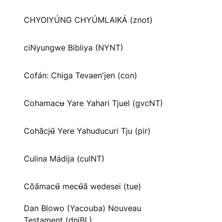
CHYOIYÚNG CHYÚMLAIKÁ (znot)
ciNyungwe Bibliya (NYNT)
Cofán: Chiga Tevaen'jen (con)
Cohamacʉ Yare Yahari Tjuel (gvcNT)
Cohãcjʉ̃ Yere Yahuducuri Tju (pir)
Culina Mádija (culNT)
Cõãmacʉ̃ mecʉ̃ã wedesei (tue)
Dan Blowo (Yacouba) Nouveau
Testament (dnjBL)