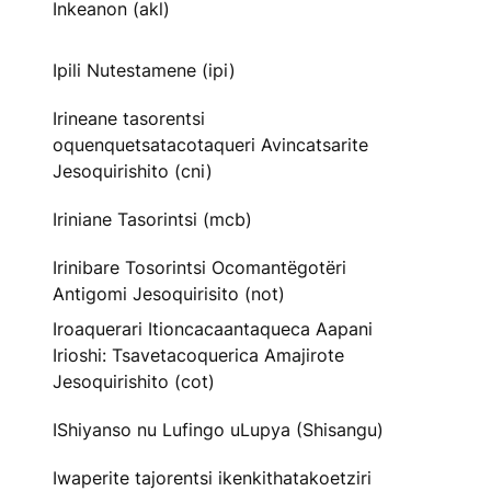
Inkeanon (akl)
Ipili Nutestamene (ipi)
Irineane tasorentsi
oquenquetsatacotaqueri Avincatsarite
Jesoquirishito (cni)
Iriniane Tasorintsi (mcb)
Irinibare Tosorintsi Ocomantëgotëri
Antigomi Jesoquirisito (not)
Iroaquerari Itioncacaantaqueca Aapani
Irioshi: Tsavetacoquerica Amajirote
Jesoquirishito (cot)
IShiyanso nu Lufingo uLupya (Shisangu)
Iwaperite tajorentsi ikenkithatakoetziri