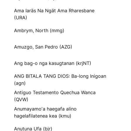
Ama Iaräs Na Ngät Ama Rharesbane
(URA)
Ambrym, North (mmg)
Amuzgo, San Pedro (AZG)
Ang bag-o nga kasugtanan (krjNT)
ANG BITALA TANG DIOS: Ba-long Inigoan
(agn)
Antiguo Testamento Quechua Wanca
(QVW)
Anumayamoʼa haegafa alino
hagelafilatenea kea (kmu)
Anutuna Ufa (bjr)