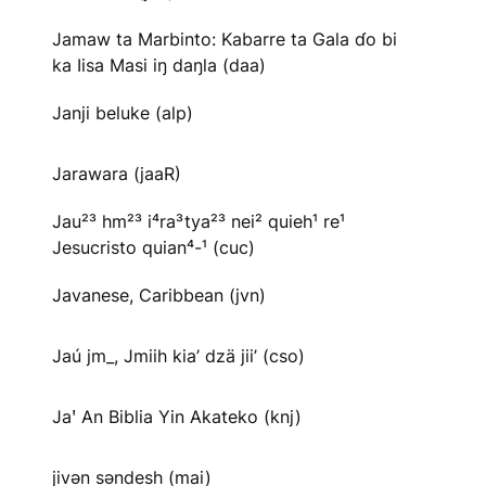
Jamaw ta Marbinto: Kabarre ta Gala ɗo bi
ka Iisa Masi iŋ daŋla (daa)
Janji beluke (alp)
Jarawara (jaaR)
Jau²³ hm²³ i⁴ra³tya²³ nei² quieh¹ re¹
Jesucristo quian⁴-¹ (cuc)
Javanese, Caribbean (jvn)
Jaú jm_, Jmiih kia’ dzä jii’ (cso)
Jaꞌ An Biblia Yin Akateko (knj)
jivən səndesh (mai)