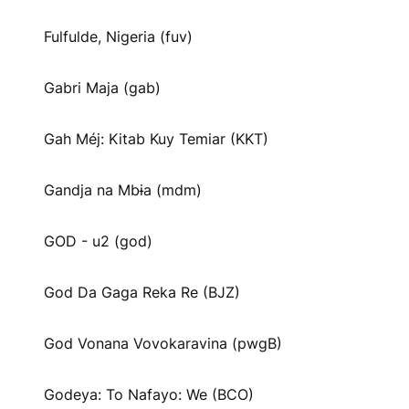
Fulfulde, Nigeria (fuv)
Gabri Maja (gab)
Gah Méj: Kitab Kuy Temiar (KKT)
Gandja na Mbɨa (mdm)
GOD - u2 (god)
God Da Gaga Reka Re (BJZ)
God Vonana Vovokaravina (pwgB)
Godeya: To Nafayo: We (BCO)