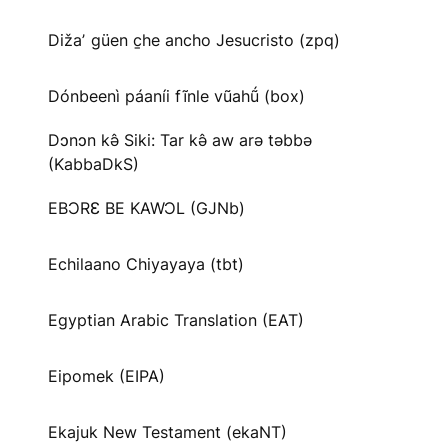
Dižaʼ güen c̱he ancho Jesucristo (zpq)
Dónbeenì páaníi fĩnle vũahṹ (box)
Dɔnɔn kə̂ Siki: Tar kə̂ aw arə təbbə
(KabbaDkS)
EBƆRƐ BE KAWƆL (GJNb)
Echilaano Chiyayaya (tbt)
Egyptian Arabic Translation (EAT)
Eipomek (EIPA)
Ekajuk New Testament (ekaNT)