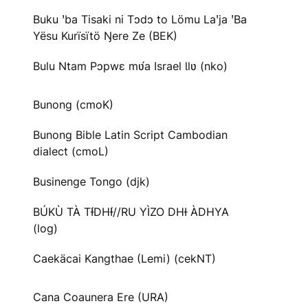
Buku ꞌba Tisaki ni Tɔdɔ to Lömu Laꞌja ꞌBa
Yësu Kurïsïtö Ŋere Ze (BEK)
Bulu Ntam Pɔpwɛ mʋ́a Israel Ɩlʋ (nko)
Bunong (cmoK)
Bunong Bible Latin Script Cambodian
dialect (cmoL)
Businenge Tongo (djk)
BÚKÙ TÀ TƗ́DHƗ́//RU YÌZO DHƗ ÀDHYA
(log)
Caekäcai Kangthae (Lemi) (cekNT)
Cana Coaunera Ere (URA)