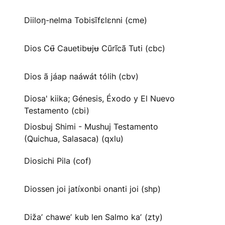
Diiloŋ-nelma Tobisĩfɛlɛnni (cme)
Dios Cʉ̃ Cauetibʉjʉ Cũrĩcã Tuti (cbc)
Dios ã jáap naáwát tólih (cbv)
Diosa' kiika; Génesis, Éxodo y El Nuevo
Testamento (cbi)
Diosbuj Shimi - Mushuj Testamento
(Quichua, Salasaca) (qxlu)
Diosichi Pila (cof)
Diossen joi jatíxonbi onanti joi (shp)
Dižaʼ chaweʼ kub len Salmo kaʼ (zty)