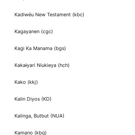
Kadiwéu New Testament (kbc)
Kagayanen (cgc)
Kagi Ka Manama (bgs)
Kakaɨyari Niukieya (hch)
Kako (kkj)
Kalin Diyos (KD)
Kalinga, Butbut (NUA)
Kamano (kbq)