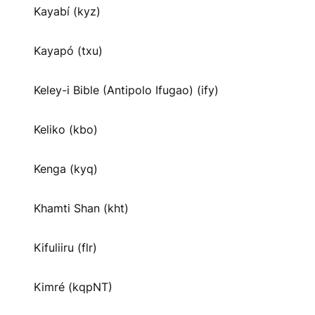
Kayabí (kyz)
Kayapó (txu)
Keley-i Bible (Antipolo Ifugao) (ify)
Keliko (kbo)
Kenga (kyq)
Khamti Shan (kht)
Kifuliiru (flr)
Kimré (kqpNT)