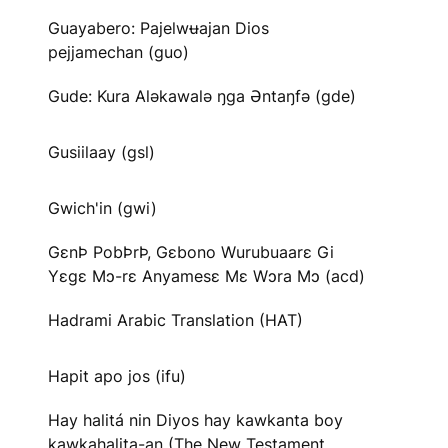
Guayabero: Pajelwʉajan Dios
pejjamechan (guo)
Gude: Kura Aləkawalə ŋga Əntaŋfə (gde)
Gusiilaay (gsl)
Gwich'in (gwi)
GɛnÞ PobÞrÞ, Gɛbono Wurubuaarɛ Gi
Yɛgɛ Mɔ-rɛ Anyamesɛ Mɛ Wɔra Mɔ (acd)
Hadrami Arabic Translation (HAT)
Hapit apo jos (ifu)
Hay halitá nin Diyos hay kawkanta boy
kawkahalita-an (The New Testament