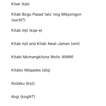
Kisar (kje)
Kitab Bogu Pasad taluʼ nog Mikpongon
(sucNT)
Kitab Injil (kqe-e)
Kitab Injil and Kitab Awal-Jaman (sml)
Kitabi Momangkilona Wolio (KMW)
Kitabo Mûqades (diq)
Kodaku (ksz)
Kogi (kogNT)