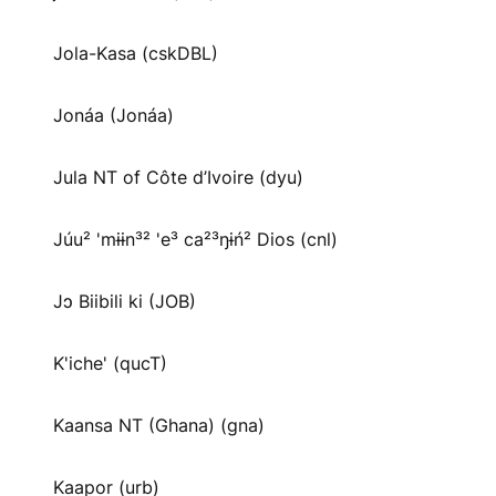
Jola-Kasa (cskDBL)
Jonáa (Jonáa)
Jula NT of Côte d’Ivoire (dyu)
Júu² 'mɨɨn³² 'e³ ca²³ŋɨń² Dios (cnl)
Jɔ Biibili ki (JOB)
K'iche' (qucT)
Kaansa NT (Ghana) (gna)
Kaapor (urb)