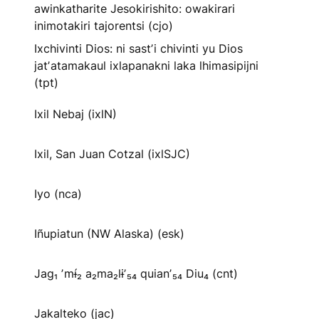
awinkatharite Jesokirishito: owakirari
inimotakiri tajorentsi (cjo)
Ixchivinti Dios: ni sastʼi chivinti yu Dios
jatʼatamakaul ixlapanakni laka lhimasipijni
(tpt)
Ixil Nebaj (ixlN)
Ixil, San Juan Cotzal (ixlSJC)
Iyo (nca)
Iñupiatun (NW Alaska) (esk)
Jag₁ ʼmɨ́₂ a₂ma₂lɨʼ₅₄ quianʼ₅₄ Diu₄ (cnt)
Jakalteko (jac)