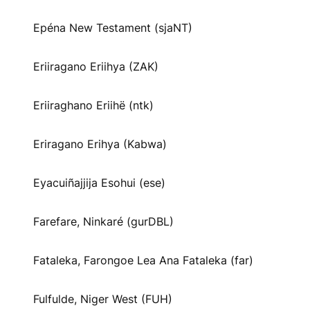
Epéna New Testament (sjaNT)
Eriiragano Eriihya (ZAK)
Eriiraghano Eriihë (ntk)
Eriragano Erihya (Kabwa)
Eyacuiñajjija Esohui (ese)
Farefare, Ninkaré (gurDBL)
Fataleka, Farongoe Lea Ana Fataleka (far)
Fulfulde, Niger West (FUH)