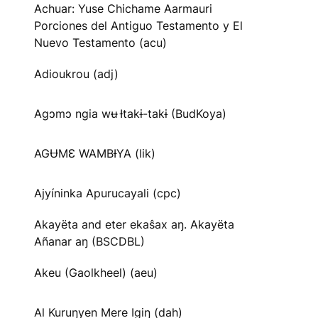
Achuar: Yuse Chichame Aarmauri
Porciones del Antiguo Testamento y El
Nuevo Testamento (acu)
Adioukrou (adj)
Agɔmɔ ngia wʉ Ɨtakɨ-takɨ (BudKoya)
AGɄMƐ WAMBƗYA (lik)
Ajyíninka Apurucayali (cpc)
Akayëta and eter ekaŝax aŋ. Akayëta
Añanar aŋ (BSCDBL)
Akeu (Gaolkheel) (aeu)
Al Kuruŋyen Mere Igiŋ (dah)