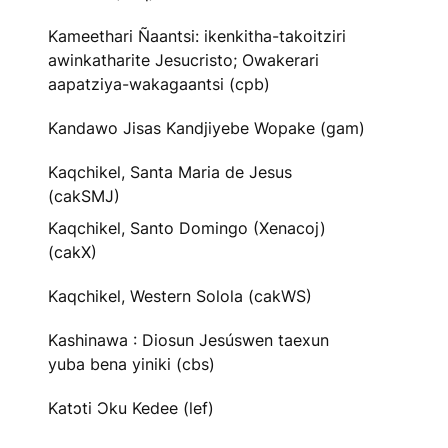
Kameethari Ñaantsi: ikenkitha-takoitziri
awinkatharite Jesucristo; Owakerari
aapatziya-wakagaantsi (cpb)
Kandawo Jisas Kandjiyebe Wopake (gam)
Kaqchikel, Santa Maria de Jesus
(cakSMJ)
Kaqchikel, Santo Domingo (Xenacoj)
(cakX)
Kaqchikel, Western Solola (cakWS)
Kashinawa : Diosun Jesúswen taexun
yuba bena yiniki (cbs)
Katɔti Ɔku Kedee (lef)