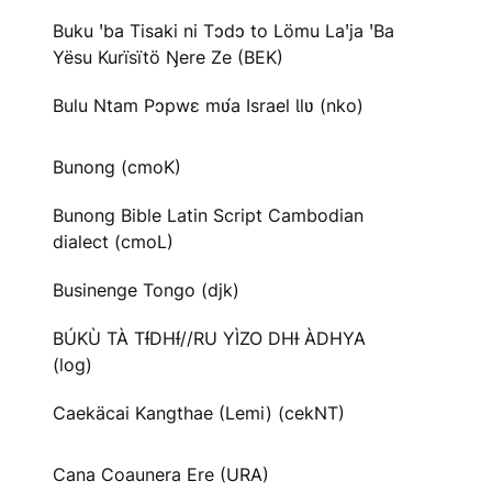
Buku ꞌba Tisaki ni Tɔdɔ to Lömu Laꞌja ꞌBa
Yësu Kurïsïtö Ŋere Ze (BEK)
Bulu Ntam Pɔpwɛ mʋ́a Israel Ɩlʋ (nko)
Bunong (cmoK)
Bunong Bible Latin Script Cambodian
dialect (cmoL)
Businenge Tongo (djk)
BÚKÙ TÀ TƗ́DHƗ́//RU YÌZO DHƗ ÀDHYA
(log)
Caekäcai Kangthae (Lemi) (cekNT)
Cana Coaunera Ere (URA)