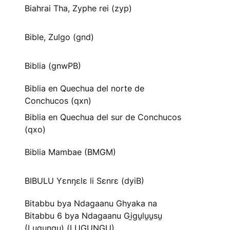
Biahrai Tha, Zyphe rei (zyp)
Bible, Zulgo (gnd)
Biblia (gnwPB)
Biblia en Quechua del norte de
Conchucos (qxn)
Biblia en Quechua del sur de Conchucos
(qxo)
Biblia Mambae (BMGM)
BIBULU Yɛnŋɛlɛ li Sɛnrɛ (dyiB)
Bitabbu bya Ndagaanu Ghyaka na
Bitabbu 6 bya Ndagaanu Gi̱gu̱lu̱u̱su̱
(Lugungu) (LUGUNGU)