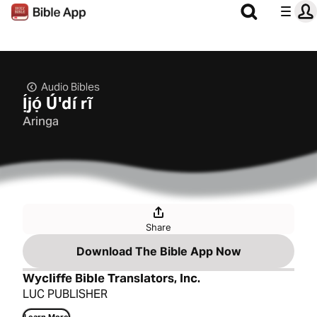
Audio Bibles
Ị́jọ́ Úꞌdí rĩ
Aringa
Share
Download The Bible App Now
Wycliffe Bible Translators, Inc.
LUC PUBLISHER