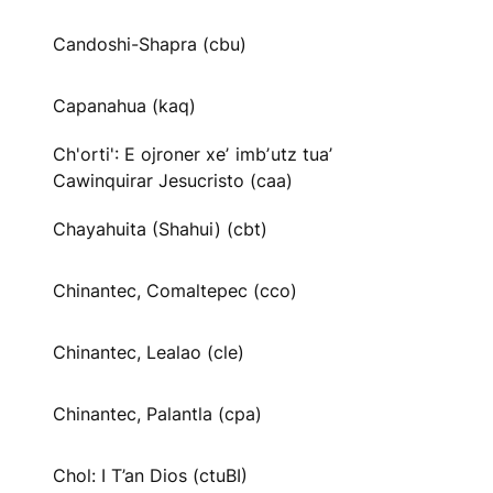
Candoshi-Shapra (cbu)
Capanahua (kaq)
Ch'orti': E ojroner xeʼ imbʼutz tuaʼ
Cawinquirar Jesucristo (caa)
Chayahuita (Shahui) (cbt)
Chinantec, Comaltepec (cco)
Chinantec, Lealao (cle)
Chinantec, Palantla (cpa)
Chol: I T’an Dios (ctuBI)