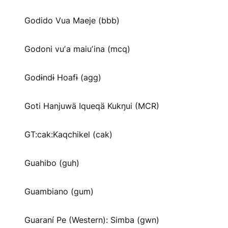
Godido Vua Maeje (bbb)
Godoni vuʼa maiuʼina (mcq)
Godɨndɨ Hoafɨ (agg)
Goti Hanjuwä Iqueqä Kukŋui (MCR)
GT:cak:Kaqchikel (cak)
Guahibo (guh)
Guambiano (gum)
Guaraní Pe (Western): Simba (gwn)