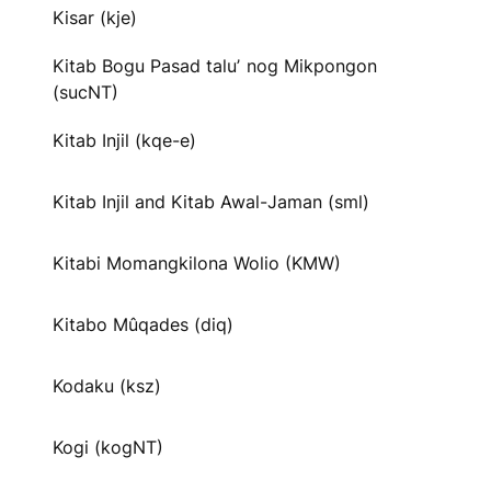
Kisar (kje)
Kitab Bogu Pasad taluʼ nog Mikpongon
(sucNT)
Kitab Injil (kqe-e)
Kitab Injil and Kitab Awal-Jaman (sml)
Kitabi Momangkilona Wolio (KMW)
Kitabo Mûqades (diq)
Kodaku (ksz)
Kogi (kogNT)