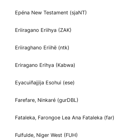
Epéna New Testament (sjaNT)
Eriiragano Eriihya (ZAK)
Eriiraghano Eriihë (ntk)
Eriragano Erihya (Kabwa)
Eyacuiñajjija Esohui (ese)
Farefare, Ninkaré (gurDBL)
Fataleka, Farongoe Lea Ana Fataleka (far)
Fulfulde, Niger West (FUH)