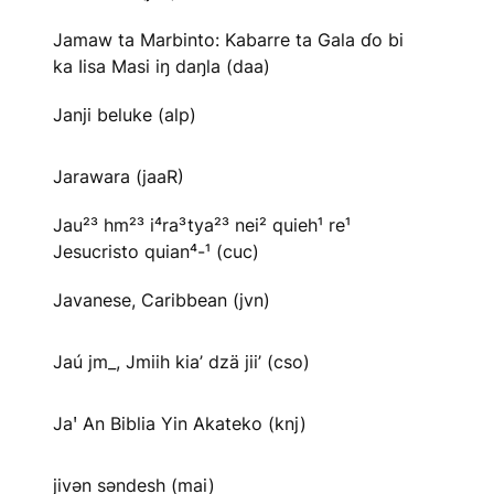
Jamaw ta Marbinto: Kabarre ta Gala ɗo bi
ka Iisa Masi iŋ daŋla (daa)
Janji beluke (alp)
Jarawara (jaaR)
Jau²³ hm²³ i⁴ra³tya²³ nei² quieh¹ re¹
Jesucristo quian⁴-¹ (cuc)
Javanese, Caribbean (jvn)
Jaú jm_, Jmiih kia’ dzä jii’ (cso)
Jaꞌ An Biblia Yin Akateko (knj)
jivən səndesh (mai)