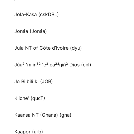
Jola-Kasa (cskDBL)
Jonáa (Jonáa)
Jula NT of Côte d’Ivoire (dyu)
Júu² 'mɨɨn³² 'e³ ca²³ŋɨń² Dios (cnl)
Jɔ Biibili ki (JOB)
K'iche' (qucT)
Kaansa NT (Ghana) (gna)
Kaapor (urb)