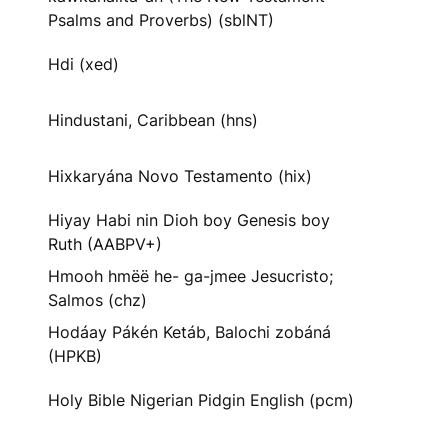
Psalms and Proverbs) (sblNT)
Hdi (xed)
Hindustani, Caribbean (hns)
Hixkaryána Novo Testamento (hix)
Hiyay Habi nin Dioh boy Genesis boy
Ruth (AABPV+)
Hmooh hmëë he- ga-jmee Jesucristo;
Salmos (chz)
Hodáay Pákén Ketáb, Balochi zobáná
(HPKB)
Holy Bible Nigerian Pidgin English (pcm)