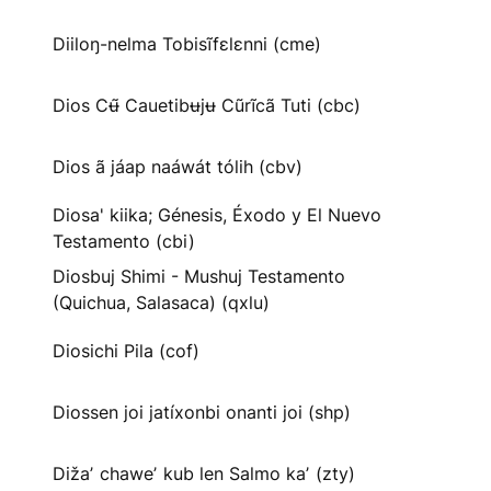
Diiloŋ-nelma Tobisĩfɛlɛnni (cme)
Dios Cʉ̃ Cauetibʉjʉ Cũrĩcã Tuti (cbc)
Dios ã jáap naáwát tólih (cbv)
Diosa' kiika; Génesis, Éxodo y El Nuevo
Testamento (cbi)
Diosbuj Shimi - Mushuj Testamento
(Quichua, Salasaca) (qxlu)
Diosichi Pila (cof)
Diossen joi jatíxonbi onanti joi (shp)
Dižaʼ chaweʼ kub len Salmo kaʼ (zty)