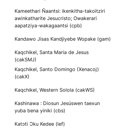
Kameethari Ñaantsi: ikenkitha-takoitziri
awinkatharite Jesucristo; Owakerari
aapatziya-wakagaantsi (cpb)
Kandawo Jisas Kandjiyebe Wopake (gam)
Kaqchikel, Santa Maria de Jesus
(cakSMJ)
Kaqchikel, Santo Domingo (Xenacoj)
(cakX)
Kaqchikel, Western Solola (cakWS)
Kashinawa : Diosun Jesúswen taexun
yuba bena yiniki (cbs)
Katɔti Ɔku Kedee (lef)