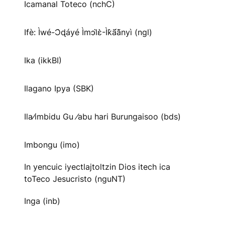
Icamanal Toteco (nchC)
Ifè: Ìwé-Ɔ̀ɖáyé Ìmↄl̀ɛ̀-Ìk̀ã́ã̀nyì (ngl)
Ika (ikkBI)
Ilagano Ipya (SBK)
Ila⁄imbidu Gu ⁄abu hari Burungaisoo (bds)
Imbongu (imo)
In yencuic iyectlajtoltzin Dios itech ica
toTeco Jesucristo (nguNT)
Inga (inb)