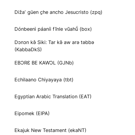
Dižaʼ güen c̱he ancho Jesucristo (zpq)
Dónbeenì páaníi fĩnle vũahṹ (box)
Dɔnɔn kə̂ Siki: Tar kə̂ aw arə təbbə
(KabbaDkS)
EBƆRƐ BE KAWƆL (GJNb)
Echilaano Chiyayaya (tbt)
Egyptian Arabic Translation (EAT)
Eipomek (EIPA)
Ekajuk New Testament (ekaNT)