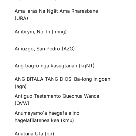
Ama Iaräs Na Ngät Ama Rharesbane
(URA)
Ambrym, North (mmg)
Amuzgo, San Pedro (AZG)
Ang bag-o nga kasugtanan (krjNT)
ANG BITALA TANG DIOS: Ba-long Inigoan
(agn)
Antiguo Testamento Quechua Wanca
(QVW)
Anumayamoʼa haegafa alino
hagelafilatenea kea (kmu)
Anutuna Ufa (bjr)