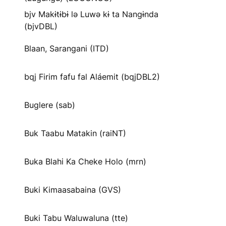
bjv Makɨtɨbɨ lə Luwə kɨ ta Nangɨnda
(bjvDBL)
Blaan, Sarangani (ITD)
bqj Firim fafu fal Aláemit (bqjDBL2)
Buglere (sab)
Buk Taabu Matakin (raiNT)
Buka Blahi Ka Cheke Holo (mrn)
Buki Kimaasabaina (GVS)
Buki Tabu Waluwaluna (tte)