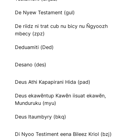
De Nyew Testament (gul)
De riidz ni trat cub nu bicy nu Ñgyoozh
mbecy (zpz)
Deduamiti (Ded)
Desano (des)
Deus Athi Kapapirani Hida (pad)
Deus ekawẽntup Kawẽn iisuat ekawẽn,
Munduruku (myu)
Deus Itaumbyry (bkq)
Di Nyoo Testiment eena Bileez Kriol (bzj)