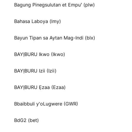
Bagung Pinegsulutan et Empuꞌ (plw)
Bahasa Laboya (lmy)
Bayun Tipan sa Aytan Mag-Indi (blx)
BAYỊBURU Ikwo (Ikwo)
BAYỊBURU Izii (Izii)
BAYỊBURU Ẹzaa (Ezaa)
Bbaibbuli y'oLugwere (GWR)
BdG2 (bet)