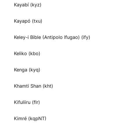
Kayabí (kyz)
Kayapó (txu)
Keley-i Bible (Antipolo Ifugao) (ify)
Keliko (kbo)
Kenga (kyq)
Khamti Shan (kht)
Kifuliiru (flr)
Kimré (kqpNT)