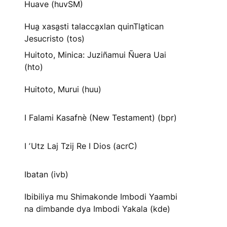
Huave (huvSM)
Hua̱ xasa̱sti talacca̱xlan quinTla̱tican
Jesucristo (tos)
Huitoto, Minica: Juziñamui Ñuera Uai
(hto)
Huitoto, Murui (huu)
I Falami Kasafnè (New Testament) (bpr)
I ʼUtz Laj Tzij Re I Dios (acrC)
Ibatan (ivb)
Ibibiliya mu Shimakonde Imbodi Yaambi
na dimbande dya Imbodi Yakala (kde)