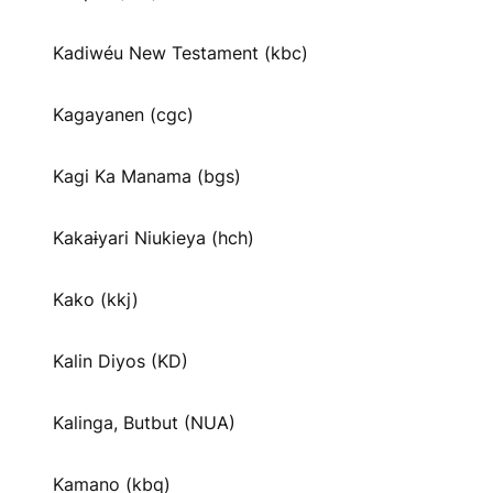
Kadiwéu New Testament (kbc)
Kagayanen (cgc)
Kagi Ka Manama (bgs)
Kakaɨyari Niukieya (hch)
Kako (kkj)
Kalin Diyos (KD)
Kalinga, Butbut (NUA)
Kamano (kbq)