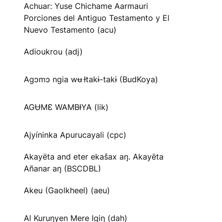
Achuar: Yuse Chichame Aarmauri
Porciones del Antiguo Testamento y El
Nuevo Testamento (acu)
Adioukrou (adj)
Agɔmɔ ngia wʉ Ɨtakɨ-takɨ (BudKoya)
AGɄMƐ WAMBƗYA (lik)
Ajyíninka Apurucayali (cpc)
Akayëta and eter ekaŝax aŋ. Akayëta
Añanar aŋ (BSCDBL)
Akeu (Gaolkheel) (aeu)
Al Kuruŋyen Mere Igiŋ (dah)