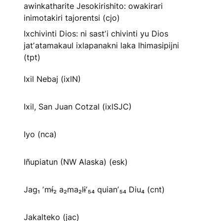
awinkatharite Jesokirishito: owakirari
inimotakiri tajorentsi (cjo)
Ixchivinti Dios: ni sastʼi chivinti yu Dios
jatʼatamakaul ixlapanakni laka lhimasipijni
(tpt)
Ixil Nebaj (ixlN)
Ixil, San Juan Cotzal (ixlSJC)
Iyo (nca)
Iñupiatun (NW Alaska) (esk)
Jag₁ ʼmɨ́₂ a₂ma₂lɨʼ₅₄ quianʼ₅₄ Diu₄ (cnt)
Jakalteko (jac)