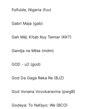
Fulfulde, Nigeria (fuv)
Gabri Maja (gab)
Gah Méj: Kitab Kuy Temiar (KKT)
Gandja na Mbɨa (mdm)
GOD - u2 (god)
God Da Gaga Reka Re (BJZ)
God Vonana Vovokaravina (pwgB)
Godeya: To Nafayo: We (BCO)