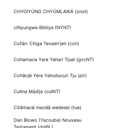
CHYOIYÚNG CHYÚMLAIKÁ (znot)
ciNyungwe Bibliya (NYNT)
Cofán: Chiga Tevaen'jen (con)
Cohamacʉ Yare Yahari Tjuel (gvcNT)
Cohãcjʉ̃ Yere Yahuducuri Tju (pir)
Culina Mádija (culNT)
Cõãmacʉ̃ mecʉ̃ã wedesei (tue)
Dan Blowo (Yacouba) Nouveau
Testament (dnjBL)