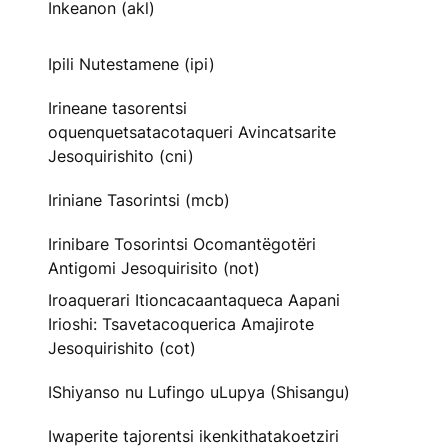
Inkeanon (akl)
Ipili Nutestamene (ipi)
Irineane tasorentsi
oquenquetsatacotaqueri Avincatsarite
Jesoquirishito (cni)
Iriniane Tasorintsi (mcb)
Irinibare Tosorintsi Ocomantëgotëri
Antigomi Jesoquirisito (not)
Iroaquerari Itioncacaantaqueca Aapani
Irioshi: Tsavetacoquerica Amajirote
Jesoquirishito (cot)
IShiyanso nu Lufingo uLupya (Shisangu)
Iwaperite tajorentsi ikenkithatakoetziri