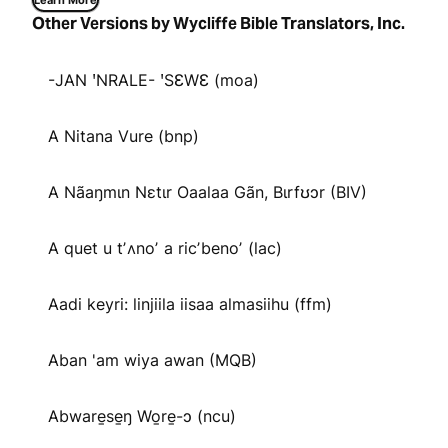
Learn More
Other Versions by Wycliffe Bible Translators, Inc.
-JAN ꞌNRALE- ꞌSƐWƐ (moa)
A Nitana Vure (bnp)
A Nãaŋmɩn Nɛtɩr Oaalaa Gãn, Bɩrfʊɔr (BIV)
A quet u tʼʌnoʼ a ricʼbenoʼ (lac)
Aadi keyri: linjiila iisaa almasiihu (ffm)
Aban 'am wiya awan (MQB)
Abware̱se̱ŋ Wo̱re̱-ɔ (ncu)