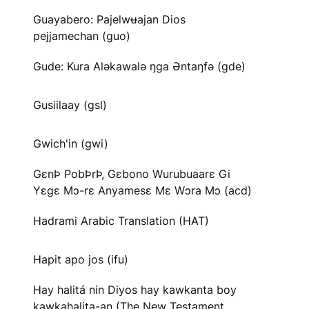
Guayabero: Pajelwʉajan Dios
pejjamechan (guo)
Gude: Kura Aləkawalə ŋga Əntaŋfə (gde)
Gusiilaay (gsl)
Gwich'in (gwi)
GɛnÞ PobÞrÞ, Gɛbono Wurubuaarɛ Gi
Yɛgɛ Mɔ-rɛ Anyamesɛ Mɛ Wɔra Mɔ (acd)
Hadrami Arabic Translation (HAT)
Hapit apo jos (ifu)
Hay halitá nin Diyos hay kawkanta boy
kawkahalita-an (The New Testament