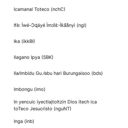
Icamanal Toteco (nchC)
Ifè: Ìwé-Ɔ̀ɖáyé Ìmↄl̀ɛ̀-Ìk̀ã́ã̀nyì (ngl)
Ika (ikkBI)
Ilagano Ipya (SBK)
Ila⁄imbidu Gu ⁄abu hari Burungaisoo (bds)
Imbongu (imo)
In yencuic iyectlajtoltzin Dios itech ica
toTeco Jesucristo (nguNT)
Inga (inb)