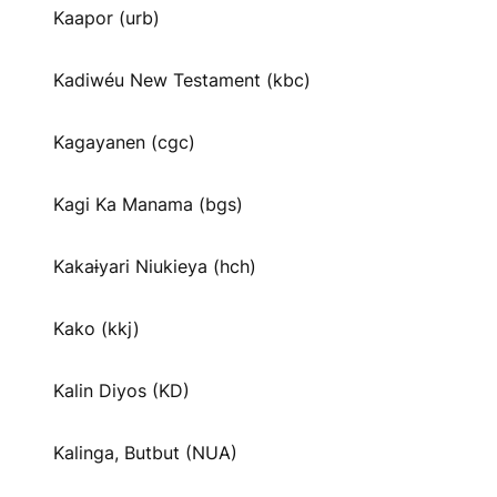
Kaapor (urb)
Kadiwéu New Testament (kbc)
Kagayanen (cgc)
Kagi Ka Manama (bgs)
Kakaɨyari Niukieya (hch)
Kako (kkj)
Kalin Diyos (KD)
Kalinga, Butbut (NUA)