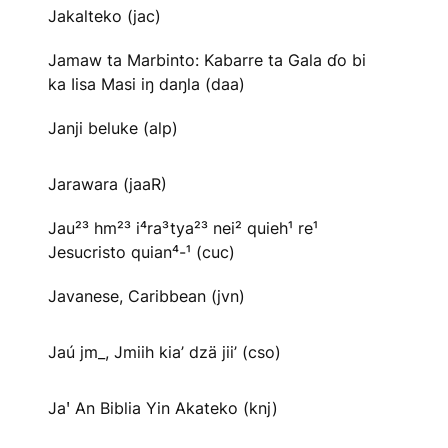
Jakalteko (jac)
Jamaw ta Marbinto: Kabarre ta Gala ɗo bi
ka Iisa Masi iŋ daŋla (daa)
Janji beluke (alp)
Jarawara (jaaR)
Jau²³ hm²³ i⁴ra³tya²³ nei² quieh¹ re¹
Jesucristo quian⁴-¹ (cuc)
Javanese, Caribbean (jvn)
Jaú jm_, Jmiih kia’ dzä jii’ (cso)
Jaꞌ An Biblia Yin Akateko (knj)