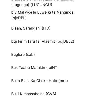
(Lugungu) (LUGUNGU)
bjv Makɨtɨbɨ lə Luwə kɨ ta Nangɨnda
(bjvDBL)
Blaan, Sarangani (ITD)
bqj Firim fafu fal Aláemit (bqjDBL2)
Buglere (sab)
Buk Taabu Matakin (raiNT)
Buka Blahi Ka Cheke Holo (mrn)
Buki Kimaasabaina (GVS)