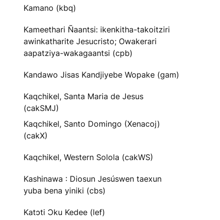
Kamano (kbq)
Kameethari Ñaantsi: ikenkitha-takoitziri
awinkatharite Jesucristo; Owakerari
aapatziya-wakagaantsi (cpb)
Kandawo Jisas Kandjiyebe Wopake (gam)
Kaqchikel, Santa Maria de Jesus
(cakSMJ)
Kaqchikel, Santo Domingo (Xenacoj)
(cakX)
Kaqchikel, Western Solola (cakWS)
Kashinawa : Diosun Jesúswen taexun
yuba bena yiniki (cbs)
Katɔti Ɔku Kedee (lef)