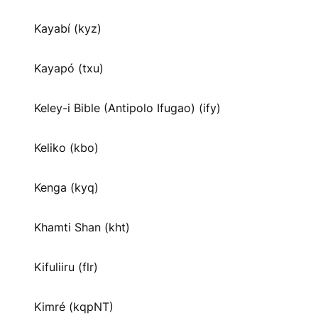
Kayabí (kyz)
Kayapó (txu)
Keley-i Bible (Antipolo Ifugao) (ify)
Keliko (kbo)
Kenga (kyq)
Khamti Shan (kht)
Kifuliiru (flr)
Kimré (kqpNT)