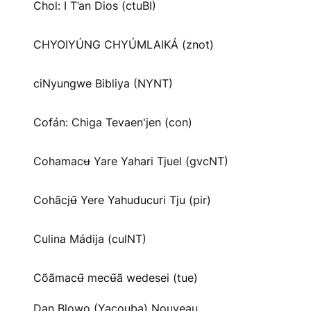
Chol: I T’an Dios (ctuBI)
CHYOIYÚNG CHYÚMLAIKÁ (znot)
ciNyungwe Bibliya (NYNT)
Cofán: Chiga Tevaen'jen (con)
Cohamacʉ Yare Yahari Tjuel (gvcNT)
Cohãcjʉ̃ Yere Yahuducuri Tju (pir)
Culina Mádija (culNT)
Cõãmacʉ̃ mecʉ̃ã wedesei (tue)
Dan Blowo (Yacouba) Nouveau