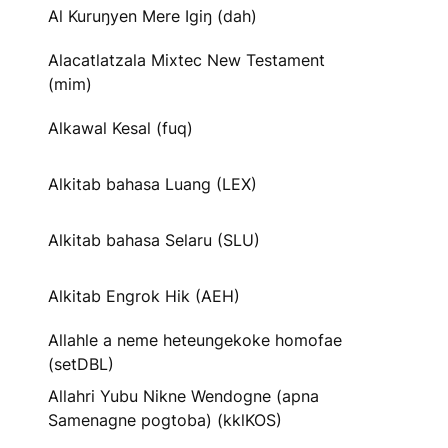
Al Kuruŋyen Mere Igiŋ (dah)
Alacatlatzala Mixtec New Testament
(mim)
Alkawal Kesal (fuq)
Alkitab bahasa Luang (LEX)
Alkitab bahasa Selaru (SLU)
Alkitab Engrok Hik (AEH)
Allahle a neme heteungekoke homofae
(setDBL)
Allahri Yubu Nikne Wendogne (apna
Samenagne pogtoba) (kklKOS)