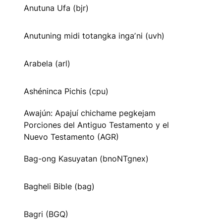
Anutuna Ufa (bjr)
Anutuning midi totangka ingaʼni (uvh)
Arabela (arl)
Ashéninca Pichis (cpu)
Awajún: Apajuí chichame pegkejam
Porciones del Antiguo Testamento y el
Nuevo Testamento (AGR)
Bag-ong Kasuyatan (bnoNTgnex)
Bagheli Bible (bag)
Bagri (BGQ)