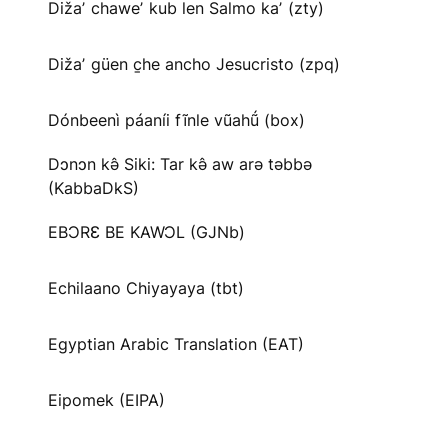
Dižaʼ chaweʼ kub len Salmo kaʼ (zty)
Dižaʼ güen c̱he ancho Jesucristo (zpq)
Dónbeenì páaníi fĩnle vũahṹ (box)
Dɔnɔn kə̂ Siki: Tar kə̂ aw arə təbbə
(KabbaDkS)
EBƆRƐ BE KAWƆL (GJNb)
Echilaano Chiyayaya (tbt)
Egyptian Arabic Translation (EAT)
Eipomek (EIPA)