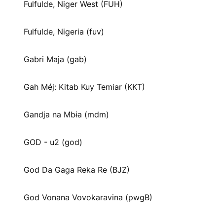
Fulfulde, Niger West (FUH)
Fulfulde, Nigeria (fuv)
Gabri Maja (gab)
Gah Méj: Kitab Kuy Temiar (KKT)
Gandja na Mbɨa (mdm)
GOD - u2 (god)
God Da Gaga Reka Re (BJZ)
God Vonana Vovokaravina (pwgB)