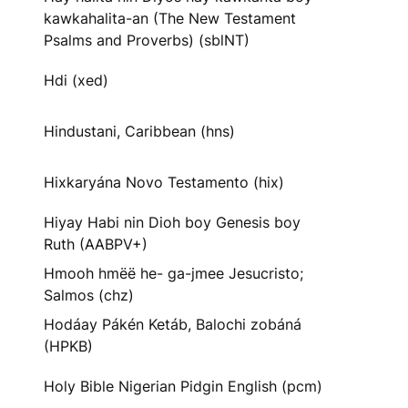
kawkahalita-an (The New Testament
Psalms and Proverbs) (sblNT)
Hdi (xed)
Hindustani, Caribbean (hns)
Hixkaryána Novo Testamento (hix)
Hiyay Habi nin Dioh boy Genesis boy
Ruth (AABPV+)
Hmooh hmëë he- ga-jmee Jesucristo;
Salmos (chz)
Hodáay Pákén Ketáb, Balochi zobáná
(HPKB)
Holy Bible Nigerian Pidgin English (pcm)