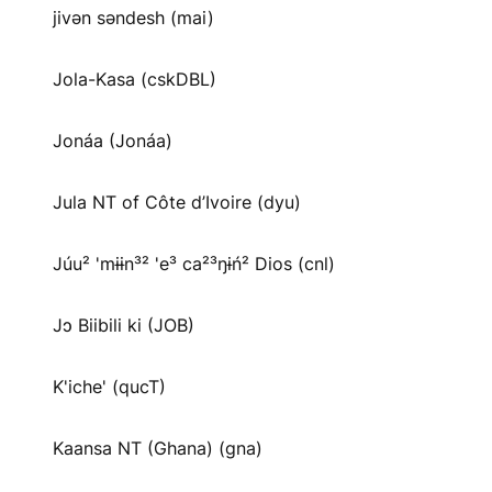
jivən səndesh (mai)
Jola-Kasa (cskDBL)
Jonáa (Jonáa)
Jula NT of Côte d’Ivoire (dyu)
Júu² 'mɨɨn³² 'e³ ca²³ŋɨń² Dios (cnl)
Jɔ Biibili ki (JOB)
K'iche' (qucT)
Kaansa NT (Ghana) (gna)