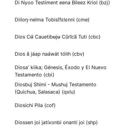
Di Nyoo Testiment eena Bileez Kriol (bzj)
Diiloŋ-nelma Tobisĩfɛlɛnni (cme)
Dios Cʉ̃ Cauetibʉjʉ Cũrĩcã Tuti (cbc)
Dios ã jáap naáwát tólih (cbv)
Diosa' kiika; Génesis, Éxodo y El Nuevo
Testamento (cbi)
Diosbuj Shimi - Mushuj Testamento
(Quichua, Salasaca) (qxlu)
Diosichi Pila (cof)
Diossen joi jatíxonbi onanti joi (shp)