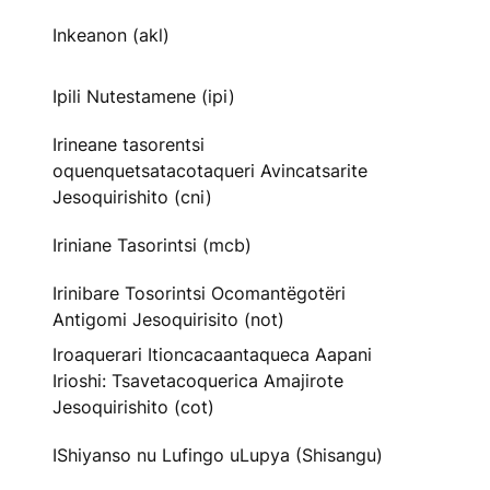
Inkeanon (akl)
Ipili Nutestamene (ipi)
Irineane tasorentsi
oquenquetsatacotaqueri Avincatsarite
Jesoquirishito (cni)
Iriniane Tasorintsi (mcb)
Irinibare Tosorintsi Ocomantëgotëri
Antigomi Jesoquirisito (not)
Iroaquerari Itioncacaantaqueca Aapani
Irioshi: Tsavetacoquerica Amajirote
Jesoquirishito (cot)
IShiyanso nu Lufingo uLupya (Shisangu)