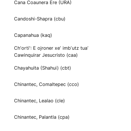
Cana Coaunera Ere (URA)
Candoshi-Shapra (cbu)
Capanahua (kaq)
Ch'orti': E ojroner xeʼ imbʼutz tuaʼ
Cawinquirar Jesucristo (caa)
Chayahuita (Shahui) (cbt)
Chinantec, Comaltepec (cco)
Chinantec, Lealao (cle)
Chinantec, Palantla (cpa)