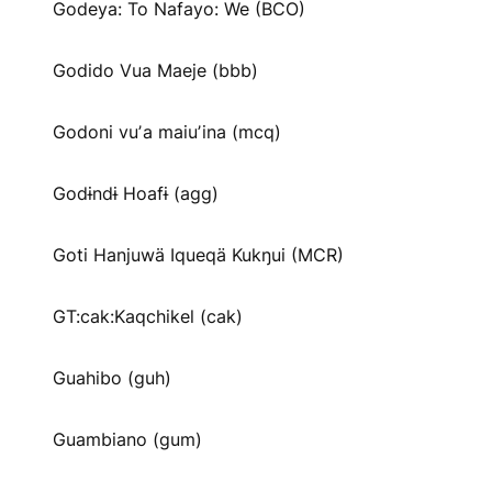
Godeya: To Nafayo: We (BCO)
Godido Vua Maeje (bbb)
Godoni vuʼa maiuʼina (mcq)
Godɨndɨ Hoafɨ (agg)
Goti Hanjuwä Iqueqä Kukŋui (MCR)
GT:cak:Kaqchikel (cak)
Guahibo (guh)
Guambiano (gum)