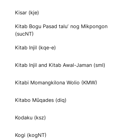
Kisar (kje)
Kitab Bogu Pasad taluʼ nog Mikpongon
(sucNT)
Kitab Injil (kqe-e)
Kitab Injil and Kitab Awal-Jaman (sml)
Kitabi Momangkilona Wolio (KMW)
Kitabo Mûqades (diq)
Kodaku (ksz)
Kogi (kogNT)