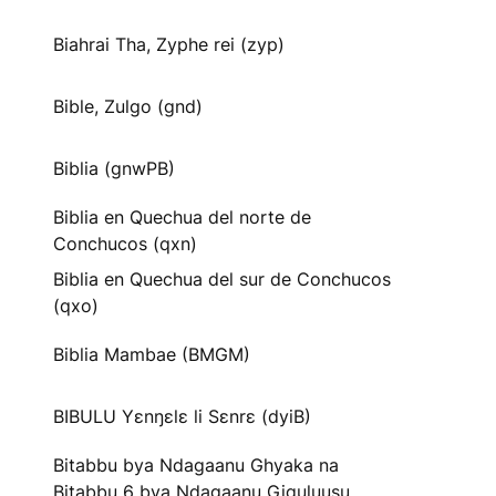
Biahrai Tha, Zyphe rei (zyp)
Bible, Zulgo (gnd)
Biblia (gnwPB)
Biblia en Quechua del norte de
Conchucos (qxn)
Biblia en Quechua del sur de Conchucos
(qxo)
Biblia Mambae (BMGM)
BIBULU Yɛnŋɛlɛ li Sɛnrɛ (dyiB)
Bitabbu bya Ndagaanu Ghyaka na
Bitabbu 6 bya Ndagaanu Gi̱gu̱lu̱u̱su̱