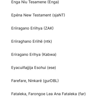
Enga Niu Tesamene (Enga)
Epéna New Testament (sjaNT)
Eriiragano Eriihya (ZAK)
Eriiraghano Eriihë (ntk)
Eriragano Erihya (Kabwa)
Eyacuiñajjija Esohui (ese)
Farefare, Ninkaré (gurDBL)
Fataleka, Farongoe Lea Ana Fataleka (far)