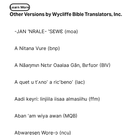
Learn More
Other Versions by Wycliffe Bible Translators, Inc.
-JAN ꞌNRALE- ꞌSƐWƐ (moa)
A Nitana Vure (bnp)
A Nãaŋmɩn Nɛtɩr Oaalaa Gãn, Bɩrfʊɔr (BIV)
A quet u tʼʌnoʼ a ricʼbenoʼ (lac)
Aadi keyri: linjiila iisaa almasiihu (ffm)
Aban 'am wiya awan (MQB)
Abware̱se̱ŋ Wo̱re̱-ɔ (ncu)