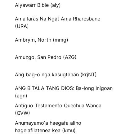
Alyawarr Bible (aly)
Ama Iaräs Na Ngät Ama Rharesbane
(URA)
Ambrym, North (mmg)
Amuzgo, San Pedro (AZG)
Ang bag-o nga kasugtanan (krjNT)
ANG BITALA TANG DIOS: Ba-long Inigoan
(agn)
Antiguo Testamento Quechua Wanca
(QVW)
Anumayamoʼa haegafa alino
hagelafilatenea kea (kmu)