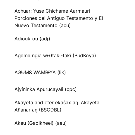
Achuar: Yuse Chichame Aarmauri
Porciones del Antiguo Testamento y El
Nuevo Testamento (acu)
Adioukrou (adj)
Agɔmɔ ngia wʉ Ɨtakɨ-takɨ (BudKoya)
AGɄMƐ WAMBƗYA (lik)
Ajyíninka Apurucayali (cpc)
Akayëta and eter ekaŝax aŋ. Akayëta
Añanar aŋ (BSCDBL)
Akeu (Gaolkheel) (aeu)