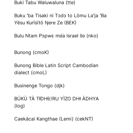
Buki Tabu Waluwaluna (tte)
Buku ꞌba Tisaki ni Tɔdɔ to Lömu Laꞌja ꞌBa
Yësu Kurïsïtö Ŋere Ze (BEK)
Bulu Ntam Pɔpwɛ mʋ́a Israel Ɩlʋ (nko)
Bunong (cmoK)
Bunong Bible Latin Script Cambodian
dialect (cmoL)
Businenge Tongo (djk)
BÚKÙ TÀ TƗ́DHƗ́//RU YÌZO DHƗ ÀDHYA
(log)
Caekäcai Kangthae (Lemi) (cekNT)