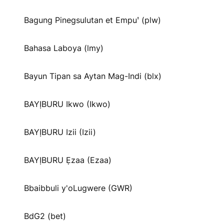
Bagung Pinegsulutan et Empuꞌ (plw)
Bahasa Laboya (lmy)
Bayun Tipan sa Aytan Mag-Indi (blx)
BAYỊBURU Ikwo (Ikwo)
BAYỊBURU Izii (Izii)
BAYỊBURU Ẹzaa (Ezaa)
Bbaibbuli y'oLugwere (GWR)
BdG2 (bet)