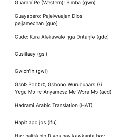
Guaraní Pe (Western): Simba (gwn)
Guayabero: Pajelwʉajan Dios
pejjamechan (guo)
Gude: Kura Aləkawalə ŋga Əntaŋfə (gde)
Gusiilaay (gsl)
Gwich'in (gwi)
GɛnÞ PobÞrÞ, Gɛbono Wurubuaarɛ Gi
Yɛgɛ Mɔ-rɛ Anyamesɛ Mɛ Wɔra Mɔ (acd)
Hadrami Arabic Translation (HAT)
Hapit apo jos (ifu)
Hay halitá nin Diyos hay kawkanta boy