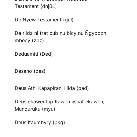
Testament (dnjBL)
De Nyew Testament (gul)
De riidz ni trat cub nu bicy nu Ñgyoozh
mbecy (zpz)
Deduamiti (Ded)
Desano (des)
Deus Athi Kapapirani Hida (pad)
Deus ekawẽntup Kawẽn iisuat ekawẽn,
Munduruku (myu)
Deus Itaumbyry (bkq)