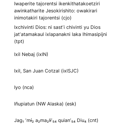
Iwaperite tajorentsi ikenkithatakoetziri
awinkatharite Jesokirishito: owakirari
inimotakiri tajorentsi (cjo)
Ixchivinti Dios: ni sastʼi chivinti yu Dios
jatʼatamakaul ixlapanakni laka lhimasipijni
(tpt)
Ixil Nebaj (ixlN)
Ixil, San Juan Cotzal (ixlSJC)
Iyo (nca)
Iñupiatun (NW Alaska) (esk)
Jag₁ ʼmɨ́₂ a₂ma₂lɨʼ₅₄ quianʼ₅₄ Diu₄ (cnt)