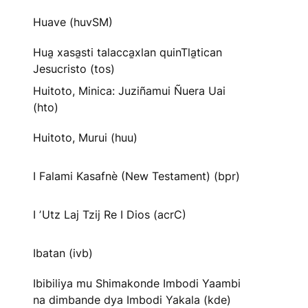
Huave (huvSM)
Hua̱ xasa̱sti talacca̱xlan quinTla̱tican
Jesucristo (tos)
Huitoto, Minica: Juziñamui Ñuera Uai
(hto)
Huitoto, Murui (huu)
I Falami Kasafnè (New Testament) (bpr)
I ʼUtz Laj Tzij Re I Dios (acrC)
Ibatan (ivb)
Ibibiliya mu Shimakonde Imbodi Yaambi
na dimbande dya Imbodi Yakala (kde)