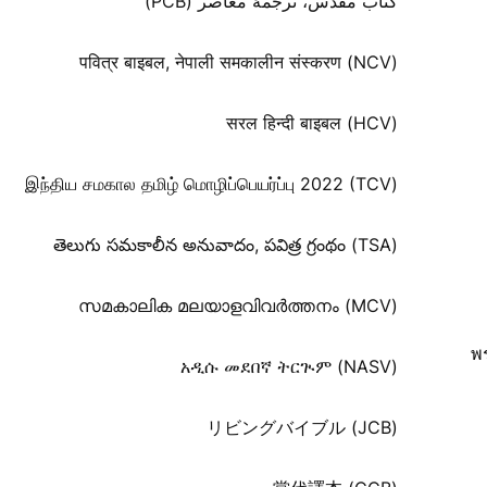
کتاب مقدس، ترجمۀ معاصر (PCB)
पवित्र बाइबल, नेपाली समकालीन संस्करण (NCV)
सरल हिन्दी बाइबल (HCV)
இந்திய சமகால தமிழ் மொழிப்பெயர்ப்பு 2022 (TCV)
తెలుగు సమకాలీన అనువాదం, పవిత్ర గ్రంథం (TSA)
സമകാലിക മലയാളവിവർത്തനം (MCV)
พ
አዲሱ መደበኛ ትርጒም (NASV)
リビングバイブル (JCB)