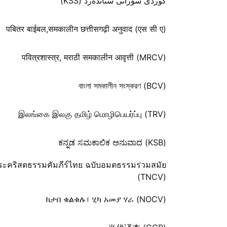
كوردی سۆرانی ستانده‌رد (KSS)
पबितर बाईबल,समकालीन छत्तीसगढ़ी अनुवाद (एस सी ए)
पवित्रशास्त्र, मराठी समकालीन आवृत्ती (MRCV)
বাংলা সমকালীন সংস্করণ (BCV)
இலங்கை இலகு தமிழ் மொழிபெயர்ப்பு (TRV)
ಕನ್ನಡ ಸಮಕಾಲಿಕ ಅನುವಾದ (KSB)
ระคริสตธรรมคัมภีร์ไทย ฉบับอมตธรรมร่วมสมัย
(TNCV)
ክታበ ቁልቁሉ፣ ሂካ አመያ ሃራ (NOCV)