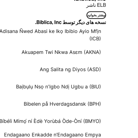
ELB ناشر
بیشتر بخوانید
نسخه های دیگر توسط Biblica, Inc.
Adisana Ñwed Abasi ke Ikọ Ibibio Ayio Mfịn
(ICB)
Akuapem Twi Nkwa Asɛm (AKNA)
Ang Salita ng Diyos (ASD)
Baịbụlụ Nsọ nʼIgbo Ndị Ugbu a (BIU)
Bibelen på Hverdagsdansk (BPH)
Bíbélì Mímọ́ ní Èdè Yorùbá Òde-Òní (BMYO)
Endagaano Enkadde n’Endagaano Empya