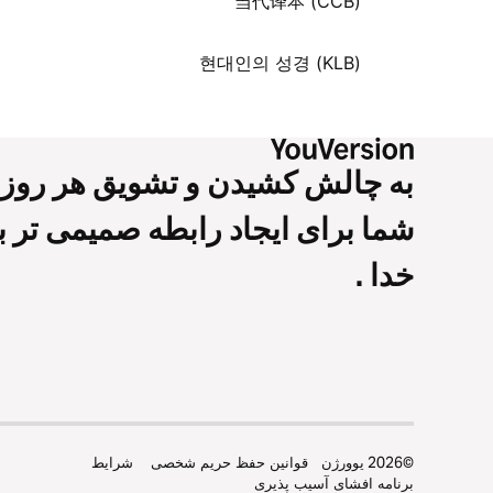
当代译本 (CCB)
현대인의 성경 (KLB)
به چالش کشیدن و تشویق هر روز
شما برای ایجاد رابطه صمیمی تر با
خدا .
©
2026
یوورژن
قوانین حفظ حریم شخصی
شرايط
برنامه افشای آسیب پذیری