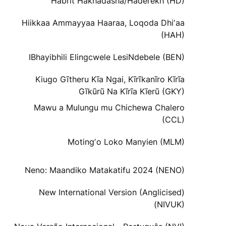
Habrit Hakhadasha/Haderekh (HD)
Hiikkaa Ammayyaa Haaraa, Loqoda Dhiʼaa
(HAH)
IBhayibhili Elingcwele LesiNdebele (BEN)
Kiugo Gĩtheru Kĩa Ngai, Kĩrĩkanĩro Kĩrĩa
Gĩkũrũ Na Kĩrĩa Kĩerũ (GKY)
Mawu a Mulungu mu Chichewa Chalero
(CCL)
Motingʼo Loko Manyien (MLM)
Neno: Maandiko Matakatifu 2024 (NENO)
New International Version (Anglicised)
(NIVUK)