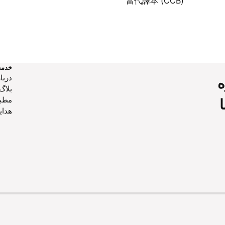
當代譯本 (CCB)
خدم
دربار
ه
بلاگ
مطب
هدایا