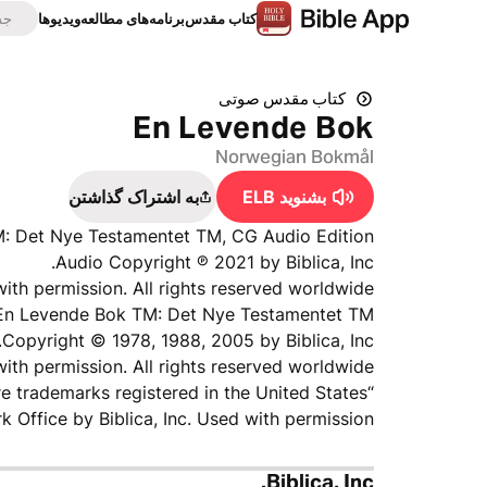
كتاب‌ مقدس
برنامه‌های مطالعه
ویدیوها
کتاب‌ مقدس صوتی
En Levende Bok
Norwegian Bokmål
بشنويد ELB
به اشتراک گذاشتن
: Det Nye Testamentet TM, CG Audio Edition
Audio Copyright ℗ 2021 by Biblica, Inc.
ith permission. All rights reserved worldwide.
En Levende Bok TM: Det Nye Testamentet TM
Copyright © 1978, 1988, 2005 by Biblica, Inc.
ith permission. All rights reserved worldwide.
 are trademarks registered in the United States
 Office by Biblica, Inc. Used with permission.
Biblica, Inc.