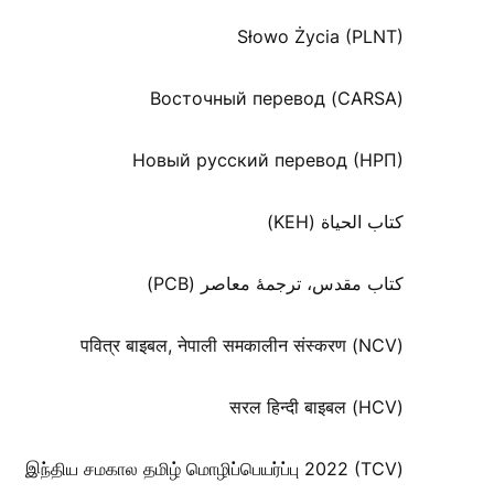
Słowo Życia (PLNT)
Восточный перевод (CARSA)
Новый русский перевод (НРП)
كتاب الحياة (KEH)
کتاب مقدس، ترجمۀ معاصر (PCB)
पवित्र बाइबल, नेपाली समकालीन संस्करण (NCV)
सरल हिन्दी बाइबल (HCV)
இந்திய சமகால தமிழ் மொழிப்பெயர்ப்பு 2022 (TCV)