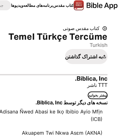
كتاب‌ مقدس
برنامه‌های مطالعه
ویدیوها
کتاب‌ مقدس صوتی
Temel Türkçe Tercüme
Turkish
به اشتراک گذاشتن
Biblica, Inc.
TTT ناشر
بیشتر بخوانید
نسخه های دیگر توسط Biblica, Inc.
Adisana Ñwed Abasi ke Ikọ Ibibio Ayio Mfịn
(ICB)
Akuapem Twi Nkwa Asɛm (AKNA)