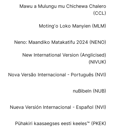
Mawu a Mulungu mu Chichewa Chalero
(CCL)
Motingʼo Loko Manyien (MLM)
Neno: Maandiko Matakatifu 2024 (NENO)
New International Version (Anglicised)
(NIVUK)
Nova Versão Internacional - Português (NVI)
nuBibeln (NUB)
Nueva Versión Internacional - Español (NVI)
Pühakiri kaasaegses eesti keeles™ (PKEK)