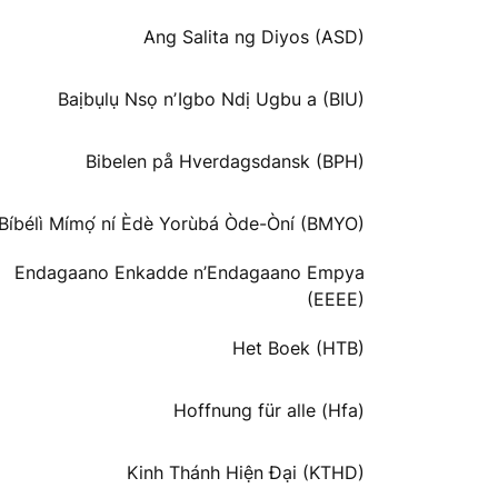
Ang Salita ng Diyos (ASD)
Baịbụlụ Nsọ nʼIgbo Ndị Ugbu a (BIU)
Bibelen på Hverdagsdansk (BPH)
Bíbélì Mímọ́ ní Èdè Yorùbá Òde-Òní (BMYO)
Endagaano Enkadde n’Endagaano Empya
(EEEE)
Het Boek (HTB)
Hoffnung für alle (Hfa)
Kinh Thánh Hiện Đại (KTHD)