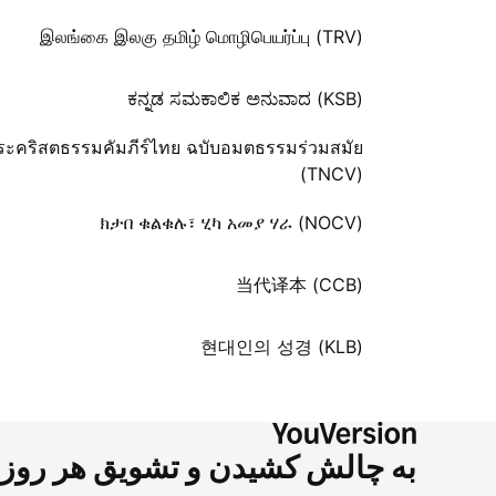
இலங்கை இலகு தமிழ் மொழிபெயர்ப்பு (TRV)
ಕನ್ನಡ ಸಮಕಾಲಿಕ ಅನುವಾದ (KSB)
ระคริสตธรรมคัมภีร์ไทย ฉบับอมตธรรมร่วมสมัย
(TNCV)
ክታበ ቁልቁሉ፣ ሂካ አመያ ሃራ (NOCV)
当代译本 (CCB)
현대인의 성경 (KLB)
به چالش کشیدن و تشویق هر روز