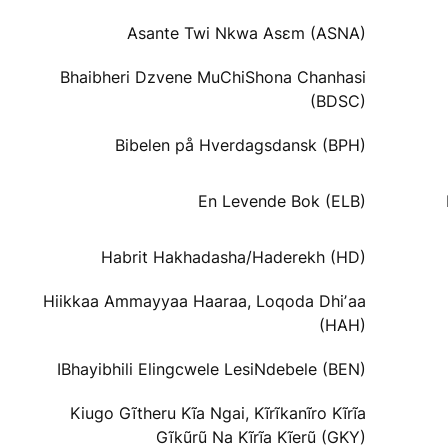
Asante Twi Nkwa Asɛm (ASNA)
Bhaibheri Dzvene MuChiShona Chanhasi
(BDSC)
Bibelen på Hverdagsdansk (BPH)
En Levende Bok (ELB)
Habrit Hakhadasha/Haderekh (HD)
Hiikkaa Ammayyaa Haaraa, Loqoda Dhiʼaa
(HAH)
IBhayibhili Elingcwele LesiNdebele (BEN)
Kiugo Gĩtheru Kĩa Ngai, Kĩrĩkanĩro Kĩrĩa
Gĩkũrũ Na Kĩrĩa Kĩerũ (GKY)