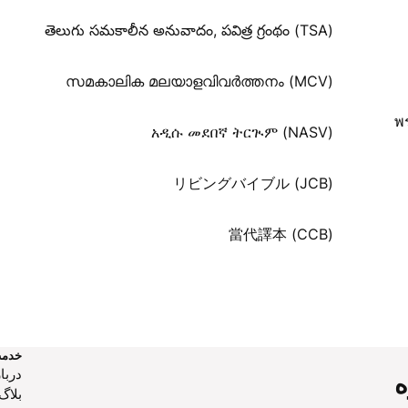
తెలుగు సమకాలీన అనువాదం, పవిత్ర గ్రంథం (TSA)
സമകാലിക മലയാളവിവർത്തനം (MCV)
พ
አዲሱ መደበኛ ትርጒም (NASV)
リビングバイブル (JCB)
當代譯本 (CCB)
خدم
دربار
ه
بلاگ