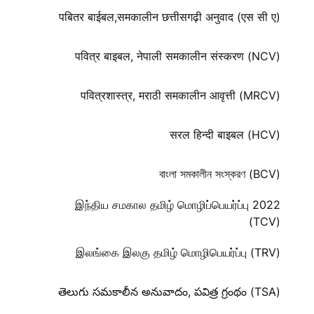
पबितर बाईबल,समकालीन छत्तीसगढ़ी अनुवाद (एस सी ए)
पवित्र बाइबल, नेपाली समकालीन संस्करण (NCV)
पवित्रशास्त्र, मराठी समकालीन आवृत्ती (MRCV)
सरल हिन्दी बाइबल (HCV)
বাংলা সমকালীন সংস্করণ (BCV)
இந்திய சமகால தமிழ் மொழிப்பெயர்ப்பு 2022
(TCV)
இலங்கை இலகு தமிழ் மொழிபெயர்ப்பு (TRV)
తెలుగు సమకాలీన అనువాదం, పవిత్ర గ్రంథం (TSA)