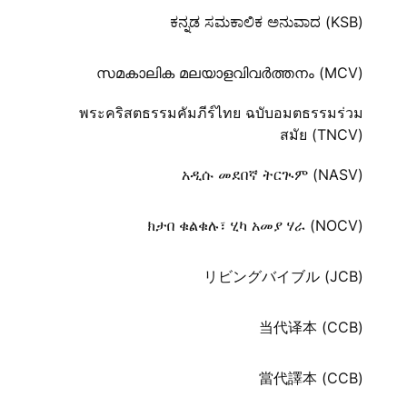
ಕನ್ನಡ ಸಮಕಾಲಿಕ ಅನುವಾದ (KSB)
സമകാലിക മലയാളവിവർത്തനം (MCV)
พระคริสตธรรมคัมภีร์ไทย ฉบับอมตธรรมร่วม
สมัย (TNCV)
አዲሱ መደበኛ ትርጒም (NASV)
ክታበ ቁልቁሉ፣ ሂካ አመያ ሃራ (NOCV)
リビングバイブル (JCB)
当代译本 (CCB)
當代譯本 (CCB)