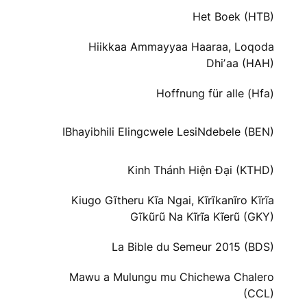
Het Boek (HTB)
Hiikkaa Ammayyaa Haaraa, Loqoda
Dhiʼaa (HAH)
Hoffnung für alle (Hfa)
IBhayibhili Elingcwele LesiNdebele (BEN)
Kinh Thánh Hiện Đại (KTHD)
Kiugo Gĩtheru Kĩa Ngai, Kĩrĩkanĩro Kĩrĩa
Gĩkũrũ Na Kĩrĩa Kĩerũ (GKY)
La Bible du Semeur 2015 (BDS)
Mawu a Mulungu mu Chichewa Chalero
(CCL)