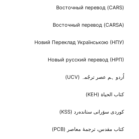
Восточный перевод (CARS)
Восточный перевод (CARSA)
Новий Переклад Українською (НПУ)
Новый русский перевод (НРП)
اُردو ہم عصر ترجُمہ (UCV)
كتاب الحياة (KEH)
كوردی سۆرانی ستانده‌رد (KSS)
کتاب مقدس، ترجمۀ معاصر (PCB)