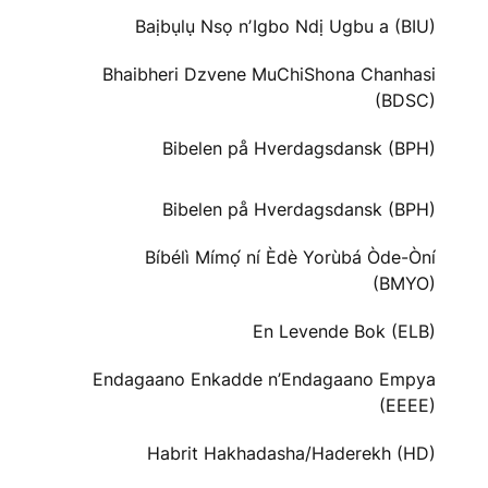
Baịbụlụ Nsọ nʼIgbo Ndị Ugbu a (BIU)
Bhaibheri Dzvene MuChiShona Chanhasi
(BDSC)
Bibelen på Hverdagsdansk (BPH)
Bibelen på Hverdagsdansk (BPH)
Bíbélì Mímọ́ ní Èdè Yorùbá Òde-Òní
(BMYO)
En Levende Bok (ELB)
Endagaano Enkadde n’Endagaano Empya
(EEEE)
Habrit Hakhadasha/Haderekh (HD)