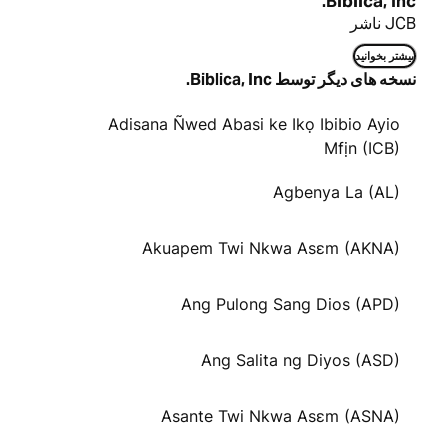
Biblica, Inc.
JCB ناشر
بیشتر بخوانید
نسخه های دیگر توسط Biblica, Inc.
Adisana Ñwed Abasi ke Ikọ Ibibio Ayio
Mfịn (ICB)
Agbenya La (AL)
Akuapem Twi Nkwa Asɛm (AKNA)
Ang Pulong Sang Dios (APD)
Ang Salita ng Diyos (ASD)
Asante Twi Nkwa Asɛm (ASNA)