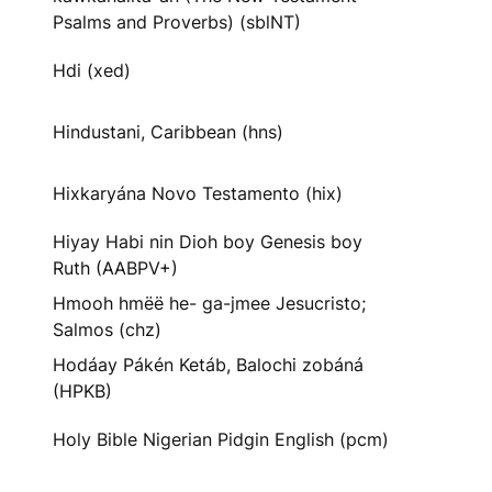
Psalms and Proverbs) (sblNT)
Hdi (xed)
Hindustani, Caribbean (hns)
Hixkaryána Novo Testamento (hix)
Hiyay Habi nin Dioh boy Genesis boy
Ruth (AABPV+)
Hmooh hmëë he- ga-jmee Jesucristo;
Salmos (chz)
Hodáay Pákén Ketáb, Balochi zobáná
(HPKB)
Holy Bible Nigerian Pidgin English (pcm)