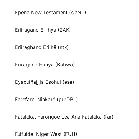
Epéna New Testament (sjaNT)
Eriiragano Eriihya (ZAK)
Eriiraghano Eriihë (ntk)
Eriragano Erihya (Kabwa)
Eyacuiñajjija Esohui (ese)
Farefare, Ninkaré (gurDBL)
Fataleka, Farongoe Lea Ana Fataleka (far)
Fulfulde, Niger West (FUH)