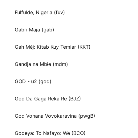
Fulfulde, Nigeria (fuv)
Gabri Maja (gab)
Gah Méj: Kitab Kuy Temiar (KKT)
Gandja na Mbɨa (mdm)
GOD - u2 (god)
God Da Gaga Reka Re (BJZ)
God Vonana Vovokaravina (pwgB)
Godeya: To Nafayo: We (BCO)