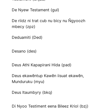
De Nyew Testament (gul)
De riidz ni trat cub nu bicy nu Ñgyoozh
mbecy (zpz)
Deduamiti (Ded)
Desano (des)
Deus Athi Kapapirani Hida (pad)
Deus ekawẽntup Kawẽn iisuat ekawẽn,
Munduruku (myu)
Deus Itaumbyry (bkq)
Di Nyoo Testiment eena Bileez Kriol (bzj)