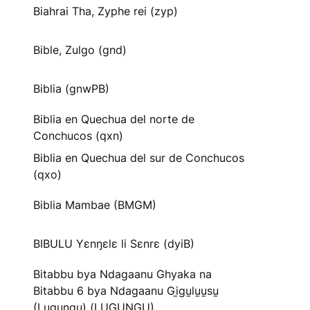
Biahrai Tha, Zyphe rei (zyp)
Bible, Zulgo (gnd)
Biblia (gnwPB)
Biblia en Quechua del norte de
Conchucos (qxn)
Biblia en Quechua del sur de Conchucos
(qxo)
Biblia Mambae (BMGM)
BIBULU Yɛnŋɛlɛ li Sɛnrɛ (dyiB)
Bitabbu bya Ndagaanu Ghyaka na
Bitabbu 6 bya Ndagaanu Gi̱gu̱lu̱u̱su̱
(Lugungu) (LUGUNGU)