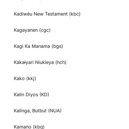
Kadiwéu New Testament (kbc)
Kagayanen (cgc)
Kagi Ka Manama (bgs)
Kakaɨyari Niukieya (hch)
Kako (kkj)
Kalin Diyos (KD)
Kalinga, Butbut (NUA)
Kamano (kbq)