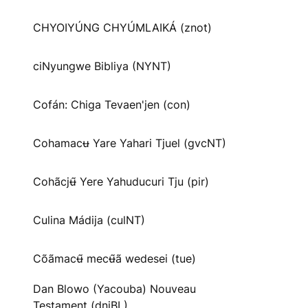
CHYOIYÚNG CHYÚMLAIKÁ (znot)
ciNyungwe Bibliya (NYNT)
Cofán: Chiga Tevaen'jen (con)
Cohamacʉ Yare Yahari Tjuel (gvcNT)
Cohãcjʉ̃ Yere Yahuducuri Tju (pir)
Culina Mádija (culNT)
Cõãmacʉ̃ mecʉ̃ã wedesei (tue)
Dan Blowo (Yacouba) Nouveau
Testament (dnjBL)