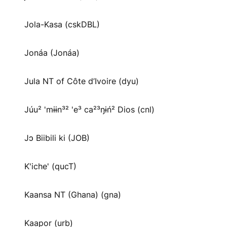
Jola-Kasa (cskDBL)
Jonáa (Jonáa)
Jula NT of Côte d’Ivoire (dyu)
Júu² 'mɨɨn³² 'e³ ca²³ŋɨń² Dios (cnl)
Jɔ Biibili ki (JOB)
K'iche' (qucT)
Kaansa NT (Ghana) (gna)
Kaapor (urb)