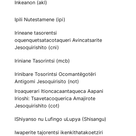
Inkeanon (akl)
Ipili Nutestamene (ipi)
Irineane tasorentsi
oquenquetsatacotaqueri Avincatsarite
Jesoquirishito (cni)
Iriniane Tasorintsi (mcb)
Irinibare Tosorintsi Ocomantëgotëri
Antigomi Jesoquirisito (not)
Iroaquerari Itioncacaantaqueca Aapani
Irioshi: Tsavetacoquerica Amajirote
Jesoquirishito (cot)
IShiyanso nu Lufingo uLupya (Shisangu)
Iwaperite tajorentsi ikenkithatakoetziri