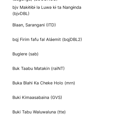
bjv Makɨtɨbɨ lə Luwə kɨ ta Nangɨnda
(bjvDBL)
Blaan, Sarangani (ITD)
bqj Firim fafu fal Aláemit (bqjDBL2)
Buglere (sab)
Buk Taabu Matakin (raiNT)
Buka Blahi Ka Cheke Holo (mrn)
Buki Kimaasabaina (GVS)
Buki Tabu Waluwaluna (tte)