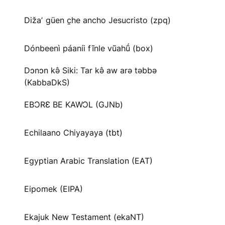
Dižaʼ güen c̱he ancho Jesucristo (zpq)
Dónbeenì páaníi fĩnle vũahṹ (box)
Dɔnɔn kə̂ Siki: Tar kə̂ aw arə təbbə
(KabbaDkS)
EBƆRƐ BE KAWƆL (GJNb)
Echilaano Chiyayaya (tbt)
Egyptian Arabic Translation (EAT)
Eipomek (EIPA)
Ekajuk New Testament (ekaNT)