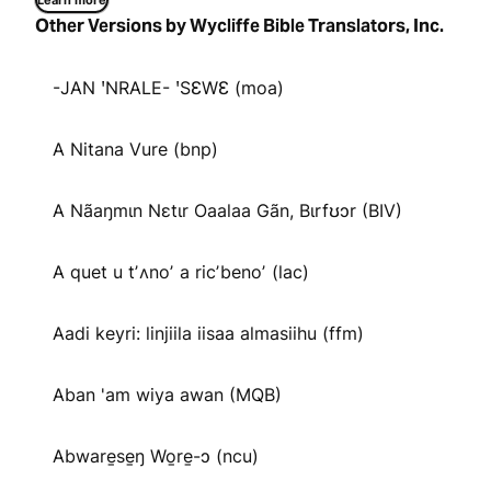
Learn more
Other Versions by Wycliffe Bible Translators, Inc.
-JAN ꞌNRALE- ꞌSƐWƐ (moa)
A Nitana Vure (bnp)
A Nãaŋmɩn Nɛtɩr Oaalaa Gãn, Bɩrfʊɔr (BIV)
A quet u tʼʌnoʼ a ricʼbenoʼ (lac)
Aadi keyri: linjiila iisaa almasiihu (ffm)
Aban 'am wiya awan (MQB)
Abware̱se̱ŋ Wo̱re̱-ɔ (ncu)