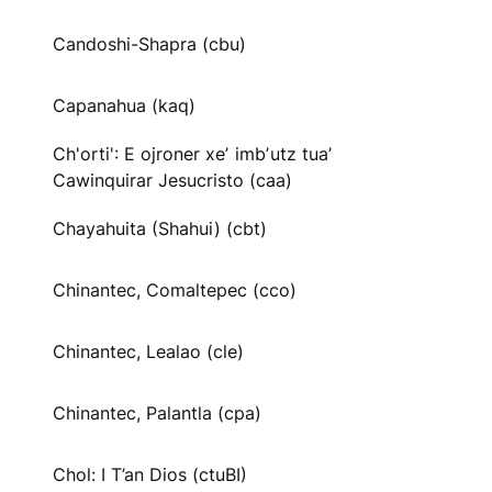
Candoshi-Shapra (cbu)
Capanahua (kaq)
Ch'orti': E ojroner xeʼ imbʼutz tuaʼ
Cawinquirar Jesucristo (caa)
Chayahuita (Shahui) (cbt)
Chinantec, Comaltepec (cco)
Chinantec, Lealao (cle)
Chinantec, Palantla (cpa)
Chol: I T’an Dios (ctuBI)