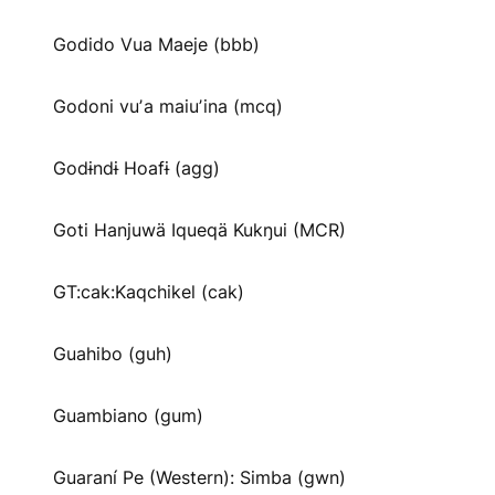
Godido Vua Maeje (bbb)
Godoni vuʼa maiuʼina (mcq)
Godɨndɨ Hoafɨ (agg)
Goti Hanjuwä Iqueqä Kukŋui (MCR)
GT:cak:Kaqchikel (cak)
Guahibo (guh)
Guambiano (gum)
Guaraní Pe (Western): Simba (gwn)