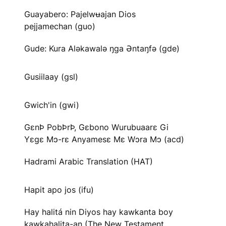
Guayabero: Pajelwʉajan Dios
pejjamechan (guo)
Gude: Kura Aləkawalə ŋga Əntaŋfə (gde)
Gusiilaay (gsl)
Gwich'in (gwi)
GɛnÞ PobÞrÞ, Gɛbono Wurubuaarɛ Gi
Yɛgɛ Mɔ-rɛ Anyamesɛ Mɛ Wɔra Mɔ (acd)
Hadrami Arabic Translation (HAT)
Hapit apo jos (ifu)
Hay halitá nin Diyos hay kawkanta boy
kawkahalita-an (The New Testament