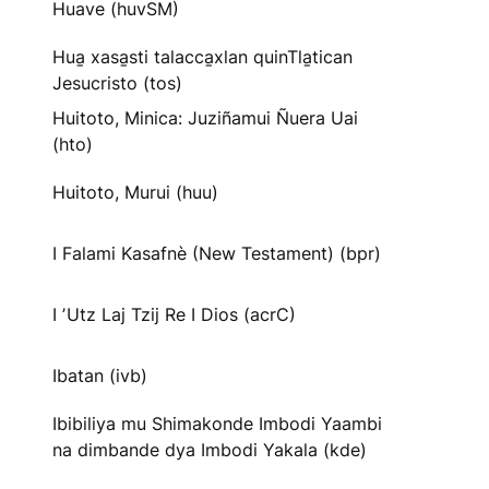
Huave (huvSM)
Hua̱ xasa̱sti talacca̱xlan quinTla̱tican
Jesucristo (tos)
Huitoto, Minica: Juziñamui Ñuera Uai
(hto)
Huitoto, Murui (huu)
I Falami Kasafnè (New Testament) (bpr)
I ʼUtz Laj Tzij Re I Dios (acrC)
Ibatan (ivb)
Ibibiliya mu Shimakonde Imbodi Yaambi
na dimbande dya Imbodi Yakala (kde)