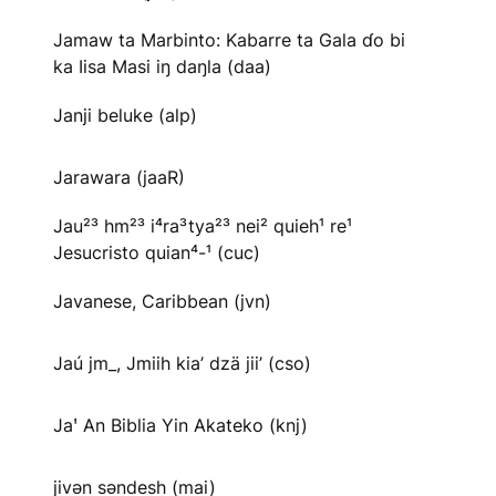
Jamaw ta Marbinto: Kabarre ta Gala ɗo bi
ka Iisa Masi iŋ daŋla (daa)
Janji beluke (alp)
Jarawara (jaaR)
Jau²³ hm²³ i⁴ra³tya²³ nei² quieh¹ re¹
Jesucristo quian⁴-¹ (cuc)
Javanese, Caribbean (jvn)
Jaú jm_, Jmiih kia’ dzä jii’ (cso)
Jaꞌ An Biblia Yin Akateko (knj)
jivən səndesh (mai)