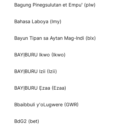
Bagung Pinegsulutan et Empuꞌ (plw)
Bahasa Laboya (lmy)
Bayun Tipan sa Aytan Mag-Indi (blx)
BAYỊBURU Ikwo (Ikwo)
BAYỊBURU Izii (Izii)
BAYỊBURU Ẹzaa (Ezaa)
Bbaibbuli y'oLugwere (GWR)
BdG2 (bet)