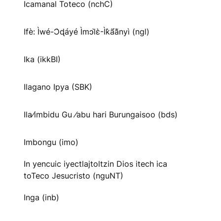
Icamanal Toteco (nchC)
Ifè: Ìwé-Ɔ̀ɖáyé Ìmↄl̀ɛ̀-Ìk̀ã́ã̀nyì (ngl)
Ika (ikkBI)
Ilagano Ipya (SBK)
Ila⁄imbidu Gu ⁄abu hari Burungaisoo (bds)
Imbongu (imo)
In yencuic iyectlajtoltzin Dios itech ica
toTeco Jesucristo (nguNT)
Inga (inb)