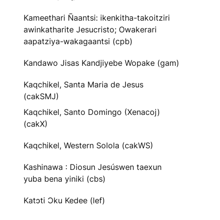
Kameethari Ñaantsi: ikenkitha-takoitziri
awinkatharite Jesucristo; Owakerari
aapatziya-wakagaantsi (cpb)
Kandawo Jisas Kandjiyebe Wopake (gam)
Kaqchikel, Santa Maria de Jesus
(cakSMJ)
Kaqchikel, Santo Domingo (Xenacoj)
(cakX)
Kaqchikel, Western Solola (cakWS)
Kashinawa : Diosun Jesúswen taexun
yuba bena yiniki (cbs)
Katɔti Ɔku Kedee (lef)