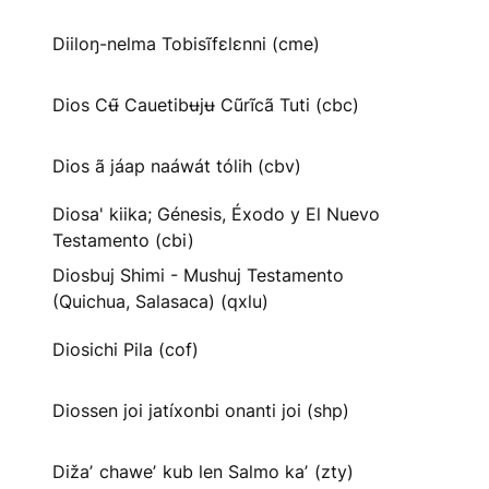
Diiloŋ-nelma Tobisĩfɛlɛnni (cme)
Dios Cʉ̃ Cauetibʉjʉ Cũrĩcã Tuti (cbc)
Dios ã jáap naáwát tólih (cbv)
Diosa' kiika; Génesis, Éxodo y El Nuevo
Testamento (cbi)
Diosbuj Shimi - Mushuj Testamento
(Quichua, Salasaca) (qxlu)
Diosichi Pila (cof)
Diossen joi jatíxonbi onanti joi (shp)
Dižaʼ chaweʼ kub len Salmo kaʼ (zty)