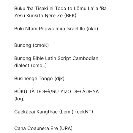
Buku ꞌba Tisaki ni Tɔdɔ to Lömu Laꞌja ꞌBa
Yësu Kurïsïtö Ŋere Ze (BEK)
Bulu Ntam Pɔpwɛ mʋ́a Israel Ɩlʋ (nko)
Bunong (cmoK)
Bunong Bible Latin Script Cambodian
dialect (cmoL)
Businenge Tongo (djk)
BÚKÙ TÀ TƗ́DHƗ́//RU YÌZO DHƗ ÀDHYA
(log)
Caekäcai Kangthae (Lemi) (cekNT)
Cana Coaunera Ere (URA)