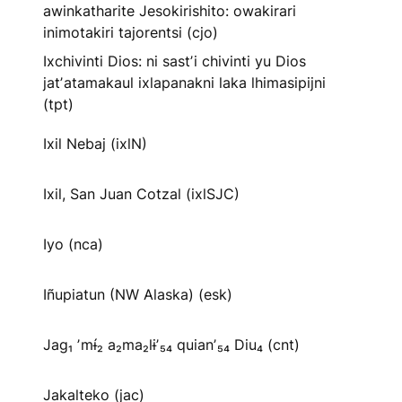
awinkatharite Jesokirishito: owakirari
inimotakiri tajorentsi (cjo)
Ixchivinti Dios: ni sastʼi chivinti yu Dios
jatʼatamakaul ixlapanakni laka lhimasipijni
(tpt)
Ixil Nebaj (ixlN)
Ixil, San Juan Cotzal (ixlSJC)
Iyo (nca)
Iñupiatun (NW Alaska) (esk)
Jag₁ ʼmɨ́₂ a₂ma₂lɨʼ₅₄ quianʼ₅₄ Diu₄ (cnt)
Jakalteko (jac)