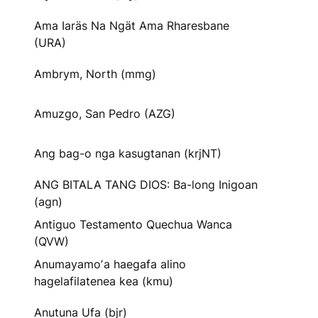
Ama Iaräs Na Ngät Ama Rharesbane
(URA)
Ambrym, North (mmg)
Amuzgo, San Pedro (AZG)
Ang bag-o nga kasugtanan (krjNT)
ANG BITALA TANG DIOS: Ba-long Inigoan
(agn)
Antiguo Testamento Quechua Wanca
(QVW)
Anumayamoʼa haegafa alino
hagelafilatenea kea (kmu)
Anutuna Ufa (bjr)