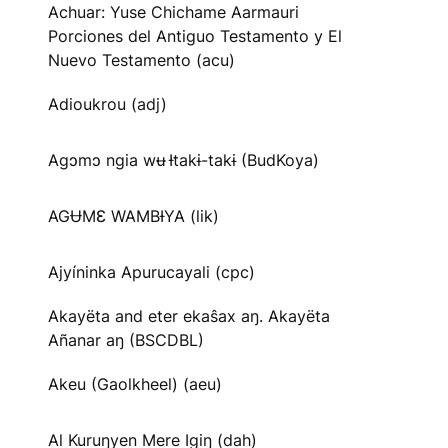
Achuar: Yuse Chichame Aarmauri
Porciones del Antiguo Testamento y El
Nuevo Testamento (acu)
Adioukrou (adj)
Agɔmɔ ngia wʉ Ɨtakɨ-takɨ (BudKoya)
AGɄMƐ WAMBƗYA (lik)
Ajyíninka Apurucayali (cpc)
Akayëta and eter ekaŝax aŋ. Akayëta
Añanar aŋ (BSCDBL)
Akeu (Gaolkheel) (aeu)
Al Kuruŋyen Mere Igiŋ (dah)