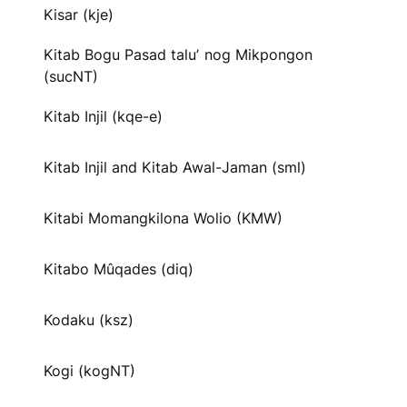
Kisar (kje)
Kitab Bogu Pasad taluʼ nog Mikpongon
(sucNT)
Kitab Injil (kqe-e)
Kitab Injil and Kitab Awal-Jaman (sml)
Kitabi Momangkilona Wolio (KMW)
Kitabo Mûqades (diq)
Kodaku (ksz)
Kogi (kogNT)