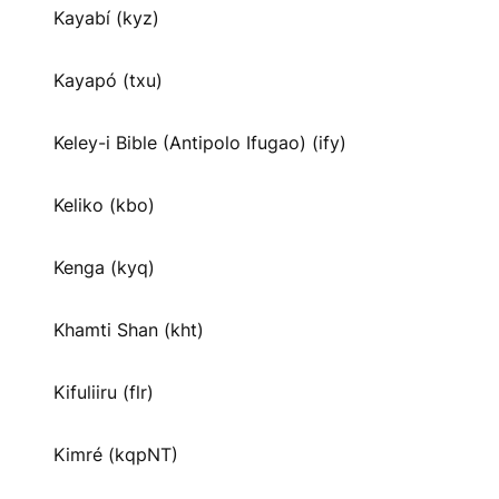
Kayabí (kyz)
Kayapó (txu)
Keley-i Bible (Antipolo Ifugao) (ify)
Keliko (kbo)
Kenga (kyq)
Khamti Shan (kht)
Kifuliiru (flr)
Kimré (kqpNT)