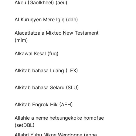
Akeu (Gaolkheel) (aeu)
Al Kuruŋyen Mere Igiŋ (dah)
Alacatlatzala Mixtec New Testament
(mim)
Alkawal Kesal (fuq)
Alkitab bahasa Luang (LEX)
Alkitab bahasa Selaru (SLU)
Alkitab Engrok Hik (AEH)
Allahle a neme heteungekoke homofae
(setDBL)
Allahri Yubu Nikne Wendogne (apna