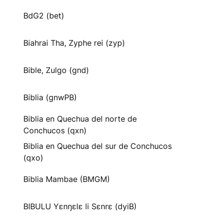
BdG2 (bet)
Biahrai Tha, Zyphe rei (zyp)
Bible, Zulgo (gnd)
Biblia (gnwPB)
Biblia en Quechua del norte de
Conchucos (qxn)
Biblia en Quechua del sur de Conchucos
(qxo)
Biblia Mambae (BMGM)
BIBULU Yɛnŋɛlɛ li Sɛnrɛ (dyiB)