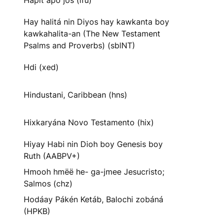
Hapit apo jos (ifu)
Hay halitá nin Diyos hay kawkanta boy
kawkahalita-an (The New Testament
Psalms and Proverbs) (sblNT)
Hdi (xed)
Hindustani, Caribbean (hns)
Hixkaryána Novo Testamento (hix)
Hiyay Habi nin Dioh boy Genesis boy
Ruth (AABPV+)
Hmooh hmëë he- ga-jmee Jesucristo;
Salmos (chz)
Hodáay Pákén Ketáb, Balochi zobáná
(HPKB)