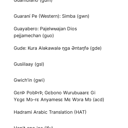
Guambiano (gum)
Guaraní Pe (Western): Simba (gwn)
Guayabero: Pajelwʉajan Dios
pejjamechan (guo)
Gude: Kura Aləkawalə ŋga Əntaŋfə (gde)
Gusiilaay (gsl)
Gwich'in (gwi)
GɛnÞ PobÞrÞ, Gɛbono Wurubuaarɛ Gi
Yɛgɛ Mɔ-rɛ Anyamesɛ Mɛ Wɔra Mɔ (acd)
Hadrami Arabic Translation (HAT)