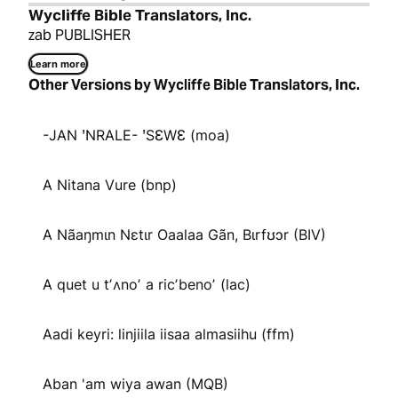
Wycliffe Bible Translators, Inc.
zab PUBLISHER
Learn more
Other Versions by Wycliffe Bible Translators, Inc.
-JAN ꞌNRALE- ꞌSƐWƐ (moa)
A Nitana Vure (bnp)
A Nãaŋmɩn Nɛtɩr Oaalaa Gãn, Bɩrfʊɔr (BIV)
A quet u tʼʌnoʼ a ricʼbenoʼ (lac)
Aadi keyri: linjiila iisaa almasiihu (ffm)
Aban 'am wiya awan (MQB)