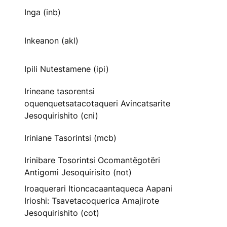
Inga (inb)
Inkeanon (akl)
Ipili Nutestamene (ipi)
Irineane tasorentsi
oquenquetsatacotaqueri Avincatsarite
Jesoquirishito (cni)
Iriniane Tasorintsi (mcb)
Irinibare Tosorintsi Ocomantëgotëri
Antigomi Jesoquirisito (not)
Iroaquerari Itioncacaantaqueca Aapani
Irioshi: Tsavetacoquerica Amajirote
Jesoquirishito (cot)