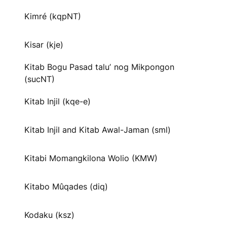
Kimré (kqpNT)
Kisar (kje)
Kitab Bogu Pasad taluʼ nog Mikpongon
(sucNT)
Kitab Injil (kqe-e)
Kitab Injil and Kitab Awal-Jaman (sml)
Kitabi Momangkilona Wolio (KMW)
Kitabo Mûqades (diq)
Kodaku (ksz)