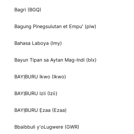
Bagri (BGQ)
Bagung Pinegsulutan et Empuꞌ (plw)
Bahasa Laboya (lmy)
Bayun Tipan sa Aytan Mag-Indi (blx)
BAYỊBURU Ikwo (Ikwo)
BAYỊBURU Izii (Izii)
BAYỊBURU Ẹzaa (Ezaa)
Bbaibbuli y'oLugwere (GWR)