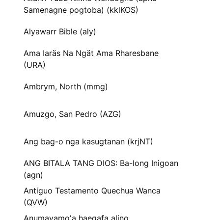
Samenagne pogtoba) (kklKOS)
Alyawarr Bible (aly)
Ama Iaräs Na Ngät Ama Rharesbane
(URA)
Ambrym, North (mmg)
Amuzgo, San Pedro (AZG)
Ang bag-o nga kasugtanan (krjNT)
ANG BITALA TANG DIOS: Ba-long Inigoan
(agn)
Antiguo Testamento Quechua Wanca
(QVW)
Anumayamoʼa haegafa alino