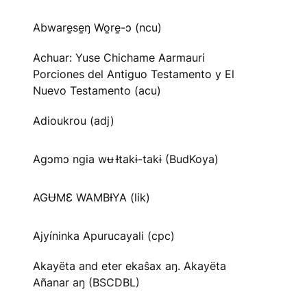
Abware̱se̱ŋ Wo̱re̱-ɔ (ncu)
Achuar: Yuse Chichame Aarmauri
Porciones del Antiguo Testamento y El
Nuevo Testamento (acu)
Adioukrou (adj)
Agɔmɔ ngia wʉ Ɨtakɨ-takɨ (BudKoya)
AGɄMƐ WAMBƗYA (lik)
Ajyíninka Apurucayali (cpc)
Akayëta and eter ekaŝax aŋ. Akayëta
Añanar aŋ (BSCDBL)