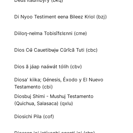
Deus Itaumbyry (bkq)
Di Nyoo Testiment eena Bileez Kriol (bzj)
Diiloŋ-nelma Tobisĩfɛlɛnni (cme)
Dios Cʉ̃ Cauetibʉjʉ Cũrĩcã Tuti (cbc)
Dios ã jáap naáwát tólih (cbv)
Diosa' kiika; Génesis, Éxodo y El Nuevo
Testamento (cbi)
Diosbuj Shimi - Mushuj Testamento
(Quichua, Salasaca) (qxlu)
Diosichi Pila (cof)