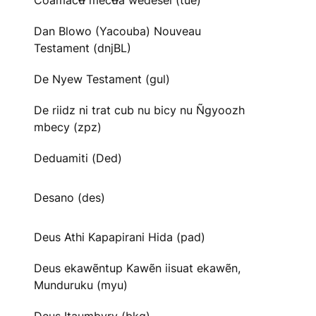
Cõãmacʉ̃ mecʉ̃ã wedesei (tue)
Dan Blowo (Yacouba) Nouveau
Testament (dnjBL)
De Nyew Testament (gul)
De riidz ni trat cub nu bicy nu Ñgyoozh
mbecy (zpz)
Deduamiti (Ded)
Desano (des)
Deus Athi Kapapirani Hida (pad)
Deus ekawẽntup Kawẽn iisuat ekawẽn,
Munduruku (myu)