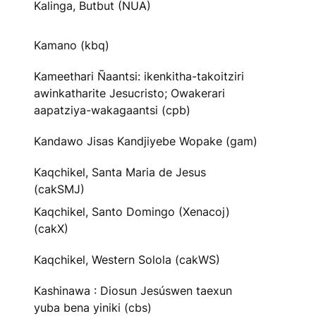
Kalinga, Butbut (NUA)
Kamano (kbq)
Kameethari Ñaantsi: ikenkitha-takoitziri
awinkatharite Jesucristo; Owakerari
aapatziya-wakagaantsi (cpb)
Kandawo Jisas Kandjiyebe Wopake (gam)
Kaqchikel, Santa Maria de Jesus
(cakSMJ)
Kaqchikel, Santo Domingo (Xenacoj)
(cakX)
Kaqchikel, Western Solola (cakWS)
Kashinawa : Diosun Jesúswen taexun
yuba bena yiniki (cbs)