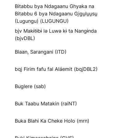
Bitabbu bya Ndagaanu Ghyaka na
Bitabbu 6 bya Ndagaanu Gi̱gu̱lu̱u̱su̱
(Lugungu) (LUGUNGU)
bjv Makɨtɨbɨ lə Luwə kɨ ta Nangɨnda
(bjvDBL)
Blaan, Sarangani (ITD)
bqj Firim fafu fal Aláemit (bqjDBL2)
Buglere (sab)
Buk Taabu Matakin (raiNT)
Buka Blahi Ka Cheke Holo (mrn)