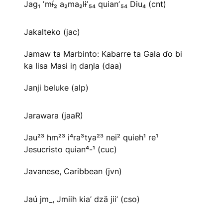
Jag₁ ʼmɨ́₂ a₂ma₂lɨʼ₅₄ quianʼ₅₄ Diu₄ (cnt)
Jakalteko (jac)
Jamaw ta Marbinto: Kabarre ta Gala ɗo bi
ka Iisa Masi iŋ daŋla (daa)
Janji beluke (alp)
Jarawara (jaaR)
Jau²³ hm²³ i⁴ra³tya²³ nei² quieh¹ re¹
Jesucristo quian⁴-¹ (cuc)
Javanese, Caribbean (jvn)
Jaú jm_, Jmiih kia’ dzä jii’ (cso)