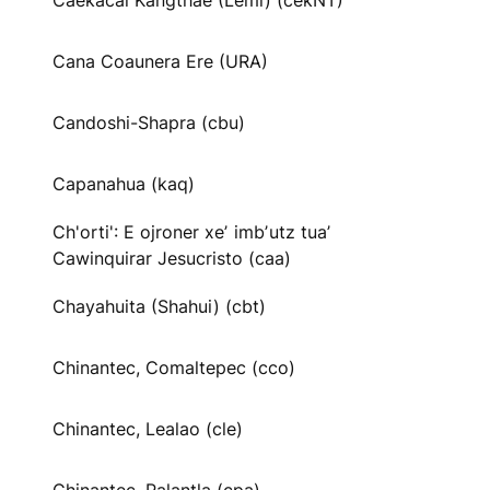
Caekäcai Kangthae (Lemi) (cekNT)
Cana Coaunera Ere (URA)
Candoshi-Shapra (cbu)
Capanahua (kaq)
Ch'orti': E ojroner xeʼ imbʼutz tuaʼ
Cawinquirar Jesucristo (caa)
Chayahuita (Shahui) (cbt)
Chinantec, Comaltepec (cco)
Chinantec, Lealao (cle)