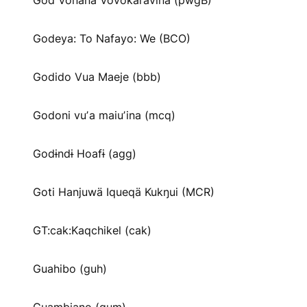
God Vonana Vovokaravina (pwgB)
Godeya: To Nafayo: We (BCO)
Godido Vua Maeje (bbb)
Godoni vuʼa maiuʼina (mcq)
Godɨndɨ Hoafɨ (agg)
Goti Hanjuwä Iqueqä Kukŋui (MCR)
GT:cak:Kaqchikel (cak)
Guahibo (guh)