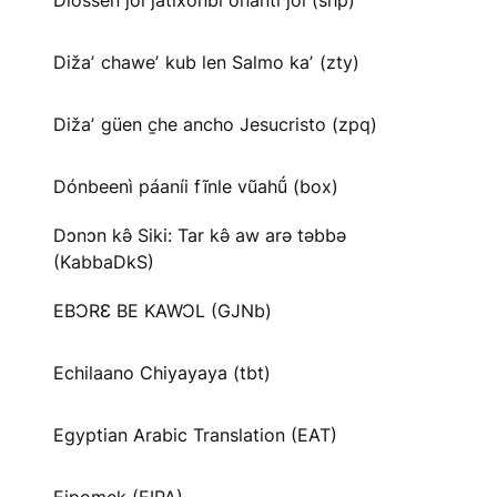
Diossen joi jatíxonbi onanti joi (shp)
Dižaʼ chaweʼ kub len Salmo kaʼ (zty)
Dižaʼ güen c̱he ancho Jesucristo (zpq)
Dónbeenì páaníi fĩnle vũahṹ (box)
Dɔnɔn kə̂ Siki: Tar kə̂ aw arə təbbə
(KabbaDkS)
EBƆRƐ BE KAWƆL (GJNb)
Echilaano Chiyayaya (tbt)
Egyptian Arabic Translation (EAT)