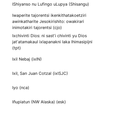
IShiyanso nu Lufingo uLupya (Shisangu)
Iwaperite tajorentsi ikenkithatakoetziri
awinkatharite Jesokirishito: owakirari
inimotakiri tajorentsi (cjo)
Ixchivinti Dios: ni sastʼi chivinti yu Dios
jatʼatamakaul ixlapanakni laka lhimasipijni
(tpt)
Ixil Nebaj (ixlN)
Ixil, San Juan Cotzal (ixlSJC)
Iyo (nca)
Iñupiatun (NW Alaska) (esk)