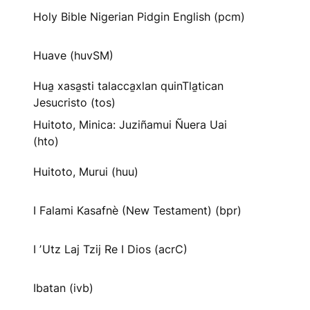
Holy Bible Nigerian Pidgin English (pcm)
Huave (huvSM)
Hua̱ xasa̱sti talacca̱xlan quinTla̱tican
Jesucristo (tos)
Huitoto, Minica: Juziñamui Ñuera Uai
(hto)
Huitoto, Murui (huu)
I Falami Kasafnè (New Testament) (bpr)
I ʼUtz Laj Tzij Re I Dios (acrC)
Ibatan (ivb)