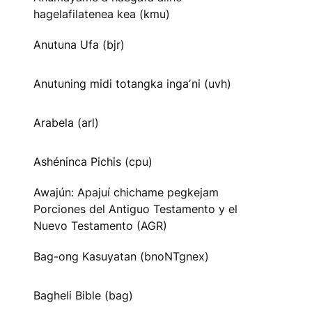
hagelafilatenea kea (kmu)
Anutuna Ufa (bjr)
Anutuning midi totangka ingaʼni (uvh)
Arabela (arl)
Ashéninca Pichis (cpu)
Awajún: Apajuí chichame pegkejam
Porciones del Antiguo Testamento y el
Nuevo Testamento (AGR)
Bag-ong Kasuyatan (bnoNTgnex)
Bagheli Bible (bag)