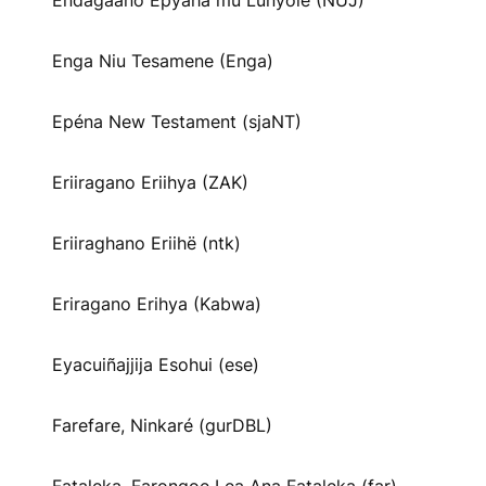
Endagaano Epyaha mu Lunyole (NUJ)
Enga Niu Tesamene (Enga)
Epéna New Testament (sjaNT)
Eriiragano Eriihya (ZAK)
Eriiraghano Eriihë (ntk)
Eriragano Erihya (Kabwa)
Eyacuiñajjija Esohui (ese)
Farefare, Ninkaré (gurDBL)