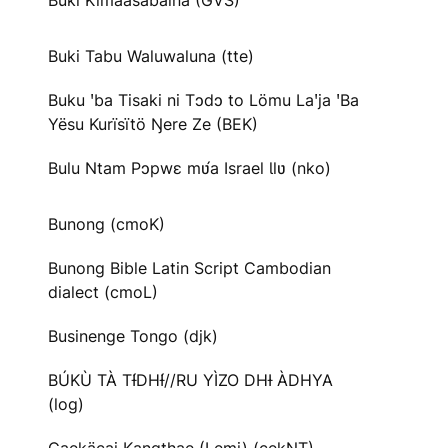
Buki Kimaasabaina (GVS)
Buki Tabu Waluwaluna (tte)
Buku ꞌba Tisaki ni Tɔdɔ to Lömu Laꞌja ꞌBa
Yësu Kurïsïtö Ŋere Ze (BEK)
Bulu Ntam Pɔpwɛ mʋ́a Israel Ɩlʋ (nko)
Bunong (cmoK)
Bunong Bible Latin Script Cambodian
dialect (cmoL)
Businenge Tongo (djk)
BÚKÙ TÀ TƗ́DHƗ́//RU YÌZO DHƗ ÀDHYA
(log)