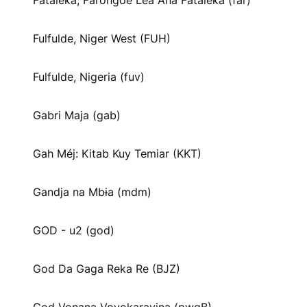
Fataleka, Farongoe Lea Ana Fataleka (far)
Fulfulde, Niger West (FUH)
Fulfulde, Nigeria (fuv)
Gabri Maja (gab)
Gah Méj: Kitab Kuy Temiar (KKT)
Gandja na Mbɨa (mdm)
GOD - u2 (god)
God Da Gaga Reka Re (BJZ)