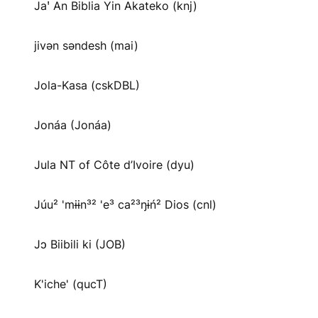
Jaꞌ An Biblia Yin Akateko (knj)
jivən səndesh (mai)
Jola-Kasa (cskDBL)
Jonáa (Jonáa)
Jula NT of Côte d’Ivoire (dyu)
Júu² 'mɨɨn³² 'e³ ca²³ŋɨń² Dios (cnl)
Jɔ Biibili ki (JOB)
K'iche' (qucT)