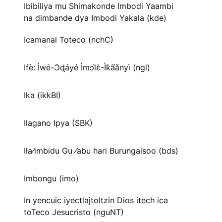
Ibibiliya mu Shimakonde Imbodi Yaambi
na dimbande dya Imbodi Yakala (kde)
Icamanal Toteco (nchC)
Ifè: Ìwé-Ɔ̀ɖáyé Ìmↄl̀ɛ̀-Ìk̀ã́ã̀nyì (ngl)
Ika (ikkBI)
Ilagano Ipya (SBK)
Ila⁄imbidu Gu ⁄abu hari Burungaisoo (bds)
Imbongu (imo)
In yencuic iyectlajtoltzin Dios itech ica
toTeco Jesucristo (nguNT)