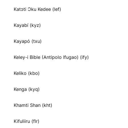
Katɔti Ɔku Kedee (lef)
Kayabí (kyz)
Kayapó (txu)
Keley-i Bible (Antipolo Ifugao) (ify)
Keliko (kbo)
Kenga (kyq)
Khamti Shan (kht)
Kifuliiru (flr)