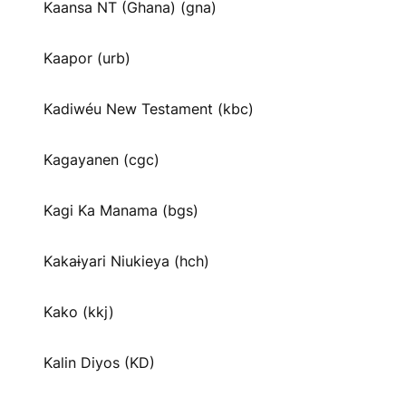
Kaansa NT (Ghana) (gna)
Kaapor (urb)
Kadiwéu New Testament (kbc)
Kagayanen (cgc)
Kagi Ka Manama (bgs)
Kakaɨyari Niukieya (hch)
Kako (kkj)
Kalin Diyos (KD)