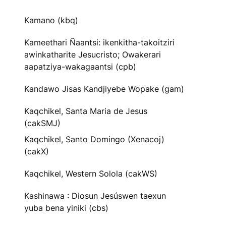
Kamano (kbq)
Kameethari Ñaantsi: ikenkitha-takoitziri
awinkatharite Jesucristo; Owakerari
aapatziya-wakagaantsi (cpb)
Kandawo Jisas Kandjiyebe Wopake (gam)
Kaqchikel, Santa Maria de Jesus
(cakSMJ)
Kaqchikel, Santo Domingo (Xenacoj)
(cakX)
Kaqchikel, Western Solola (cakWS)
Kashinawa : Diosun Jesúswen taexun
yuba bena yiniki (cbs)