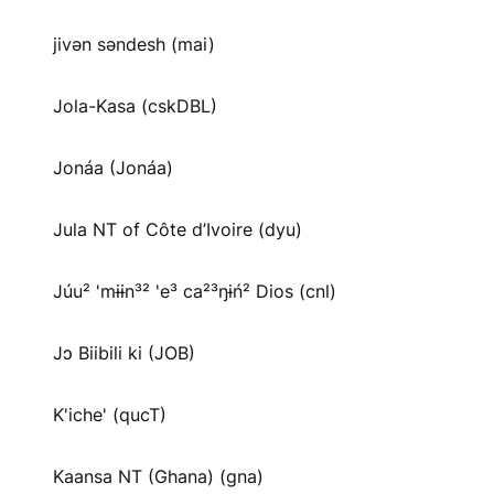
jivən səndesh (mai)
Jola-Kasa (cskDBL)
Jonáa (Jonáa)
Jula NT of Côte d’Ivoire (dyu)
Júu² 'mɨɨn³² 'e³ ca²³ŋɨń² Dios (cnl)
Jɔ Biibili ki (JOB)
K'iche' (qucT)
Kaansa NT (Ghana) (gna)