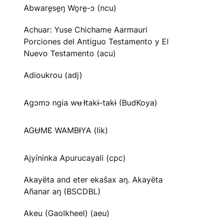
Abware̱se̱ŋ Wo̱re̱-ɔ (ncu)
Achuar: Yuse Chichame Aarmauri
Porciones del Antiguo Testamento y El
Nuevo Testamento (acu)
Adioukrou (adj)
Agɔmɔ ngia wʉ Ɨtakɨ-takɨ (BudKoya)
AGɄMƐ WAMBƗYA (lik)
Ajyíninka Apurucayali (cpc)
Akayëta and eter ekaŝax aŋ. Akayëta
Añanar aŋ (BSCDBL)
Akeu (Gaolkheel) (aeu)