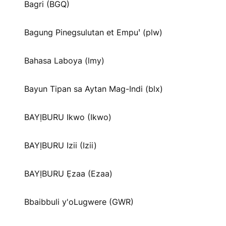
Bagri (BGQ)
Bagung Pinegsulutan et Empuꞌ (plw)
Bahasa Laboya (lmy)
Bayun Tipan sa Aytan Mag-Indi (blx)
BAYỊBURU Ikwo (Ikwo)
BAYỊBURU Izii (Izii)
BAYỊBURU Ẹzaa (Ezaa)
Bbaibbuli y'oLugwere (GWR)