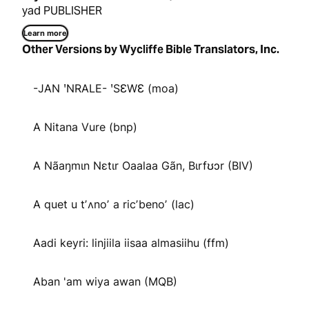
yad PUBLISHER
Learn more
Other Versions by Wycliffe Bible Translators, Inc.
-JAN ꞌNRALE- ꞌSƐWƐ (moa)
A Nitana Vure (bnp)
A Nãaŋmɩn Nɛtɩr Oaalaa Gãn, Bɩrfʊɔr (BIV)
A quet u tʼʌnoʼ a ricʼbenoʼ (lac)
Aadi keyri: linjiila iisaa almasiihu (ffm)
Aban 'am wiya awan (MQB)