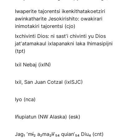
Iwaperite tajorentsi ikenkithatakoetziri
awinkatharite Jesokirishito: owakirari
inimotakiri tajorentsi (cjo)
Ixchivinti Dios: ni sastʼi chivinti yu Dios
jatʼatamakaul ixlapanakni laka lhimasipijni
(tpt)
Ixil Nebaj (ixlN)
Ixil, San Juan Cotzal (ixlSJC)
Iyo (nca)
Iñupiatun (NW Alaska) (esk)
Jag₁ ʼmɨ́₂ a₂ma₂lɨʼ₅₄ quianʼ₅₄ Diu₄ (cnt)