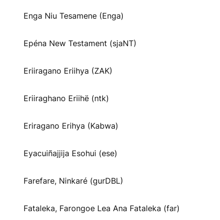
Enga Niu Tesamene (Enga)
Epéna New Testament (sjaNT)
Eriiragano Eriihya (ZAK)
Eriiraghano Eriihë (ntk)
Eriragano Erihya (Kabwa)
Eyacuiñajjija Esohui (ese)
Farefare, Ninkaré (gurDBL)
Fataleka, Farongoe Lea Ana Fataleka (far)