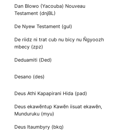
Dan Blowo (Yacouba) Nouveau
Testament (dnjBL)
De Nyew Testament (gul)
De riidz ni trat cub nu bicy nu Ñgyoozh
mbecy (zpz)
Deduamiti (Ded)
Desano (des)
Deus Athi Kapapirani Hida (pad)
Deus ekawẽntup Kawẽn iisuat ekawẽn,
Munduruku (myu)
Deus Itaumbyry (bkq)