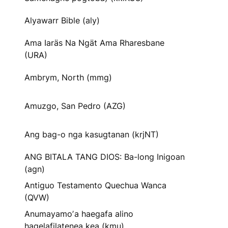
Alyawarr Bible (aly)
Ama Iaräs Na Ngät Ama Rharesbane
(URA)
Ambrym, North (mmg)
Amuzgo, San Pedro (AZG)
Ang bag-o nga kasugtanan (krjNT)
ANG BITALA TANG DIOS: Ba-long Inigoan
(agn)
Antiguo Testamento Quechua Wanca
(QVW)
Anumayamoʼa haegafa alino
hagelafilatenea kea (kmu)