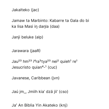
Jakalteko (jac)
Jamaw ta Marbinto: Kabarre ta Gala ɗo bi
ka Iisa Masi iŋ daŋla (daa)
Janji beluke (alp)
Jarawara (jaaR)
Jau²³ hm²³ i⁴ra³tya²³ nei² quieh¹ re¹
Jesucristo quian⁴-¹ (cuc)
Javanese, Caribbean (jvn)
Jaú jm_, Jmiih kia’ dzä jii’ (cso)
Jaꞌ An Biblia Yin Akateko (knj)