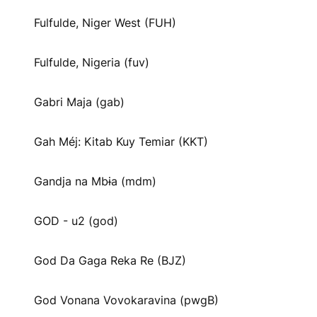
Fulfulde, Niger West (FUH)
Fulfulde, Nigeria (fuv)
Gabri Maja (gab)
Gah Méj: Kitab Kuy Temiar (KKT)
Gandja na Mbɨa (mdm)
GOD - u2 (god)
God Da Gaga Reka Re (BJZ)
God Vonana Vovokaravina (pwgB)