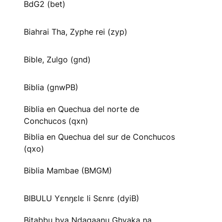
BdG2 (bet)
Biahrai Tha, Zyphe rei (zyp)
Bible, Zulgo (gnd)
Biblia (gnwPB)
Biblia en Quechua del norte de
Conchucos (qxn)
Biblia en Quechua del sur de Conchucos
(qxo)
Biblia Mambae (BMGM)
BIBULU Yɛnŋɛlɛ li Sɛnrɛ (dyiB)
Bitabbu bya Ndagaanu Ghyaka na