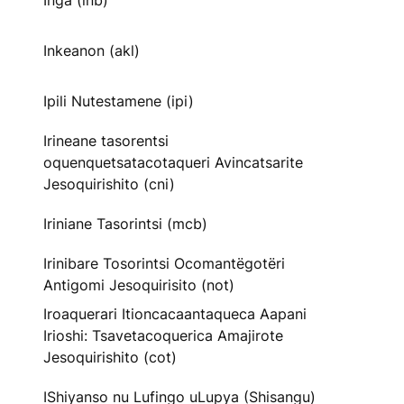
Inga (inb)
Inkeanon (akl)
Ipili Nutestamene (ipi)
Irineane tasorentsi
oquenquetsatacotaqueri Avincatsarite
Jesoquirishito (cni)
Iriniane Tasorintsi (mcb)
Irinibare Tosorintsi Ocomantëgotëri
Antigomi Jesoquirisito (not)
Iroaquerari Itioncacaantaqueca Aapani
Irioshi: Tsavetacoquerica Amajirote
Jesoquirishito (cot)
IShiyanso nu Lufingo uLupya (Shisangu)