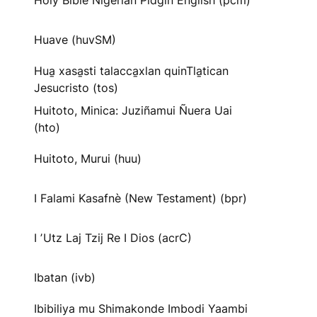
Holy Bible Nigerian Pidgin English (pcm)
Huave (huvSM)
Hua̱ xasa̱sti talacca̱xlan quinTla̱tican
Jesucristo (tos)
Huitoto, Minica: Juziñamui Ñuera Uai
(hto)
Huitoto, Murui (huu)
I Falami Kasafnè (New Testament) (bpr)
I ʼUtz Laj Tzij Re I Dios (acrC)
Ibatan (ivb)
Ibibiliya mu Shimakonde Imbodi Yaambi