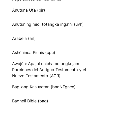
Anutuna Ufa (bjr)
Anutuning midi totangka ingaʼni (uvh)
Arabela (arl)
Ashéninca Pichis (cpu)
Awajún: Apajuí chichame pegkejam
Porciones del Antiguo Testamento y el
Nuevo Testamento (AGR)
Bag-ong Kasuyatan (bnoNTgnex)
Bagheli Bible (bag)