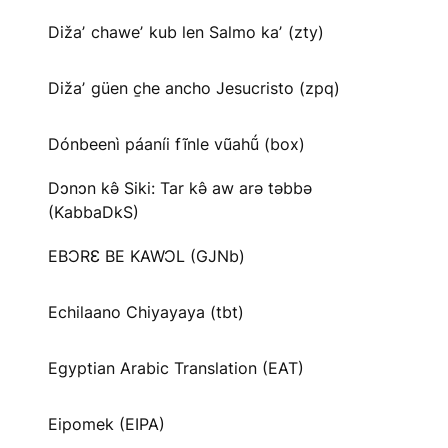
Dižaʼ chaweʼ kub len Salmo kaʼ (zty)
Dižaʼ güen c̱he ancho Jesucristo (zpq)
Dónbeenì páaníi fĩnle vũahṹ (box)
Dɔnɔn kə̂ Siki: Tar kə̂ aw arə təbbə
(KabbaDkS)
EBƆRƐ BE KAWƆL (GJNb)
Echilaano Chiyayaya (tbt)
Egyptian Arabic Translation (EAT)
Eipomek (EIPA)