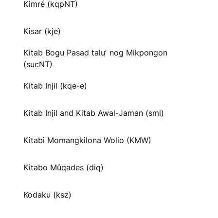
Kimré (kqpNT)
Kisar (kje)
Kitab Bogu Pasad taluʼ nog Mikpongon
(sucNT)
Kitab Injil (kqe-e)
Kitab Injil and Kitab Awal-Jaman (sml)
Kitabi Momangkilona Wolio (KMW)
Kitabo Mûqades (diq)
Kodaku (ksz)