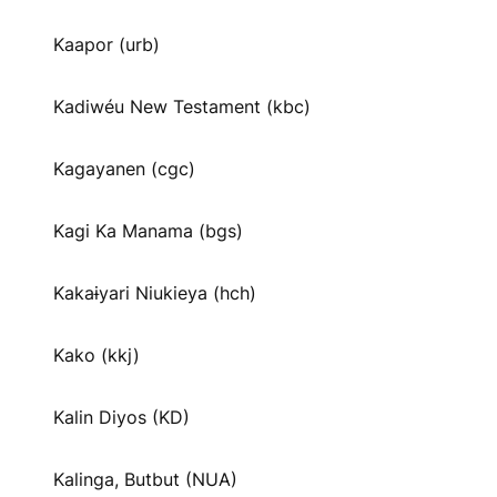
Kaapor (urb)
Kadiwéu New Testament (kbc)
Kagayanen (cgc)
Kagi Ka Manama (bgs)
Kakaɨyari Niukieya (hch)
Kako (kkj)
Kalin Diyos (KD)
Kalinga, Butbut (NUA)