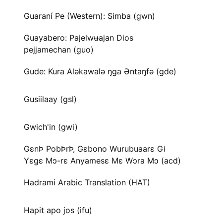
Guaraní Pe (Western): Simba (gwn)
Guayabero: Pajelwʉajan Dios
pejjamechan (guo)
Gude: Kura Aləkawalə ŋga Əntaŋfə (gde)
Gusiilaay (gsl)
Gwich'in (gwi)
GɛnÞ PobÞrÞ, Gɛbono Wurubuaarɛ Gi
Yɛgɛ Mɔ-rɛ Anyamesɛ Mɛ Wɔra Mɔ (acd)
Hadrami Arabic Translation (HAT)
Hapit apo jos (ifu)