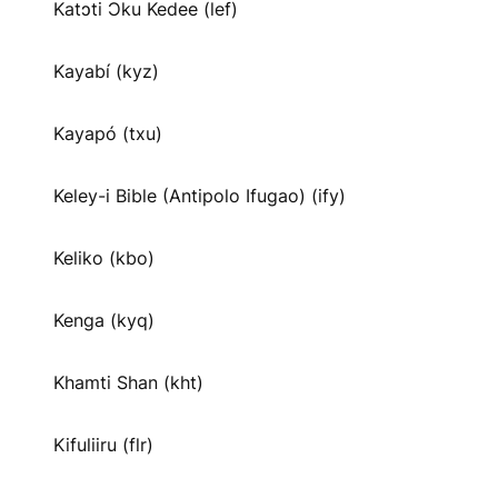
Katɔti Ɔku Kedee (lef)
Kayabí (kyz)
Kayapó (txu)
Keley-i Bible (Antipolo Ifugao) (ify)
Keliko (kbo)
Kenga (kyq)
Khamti Shan (kht)
Kifuliiru (flr)