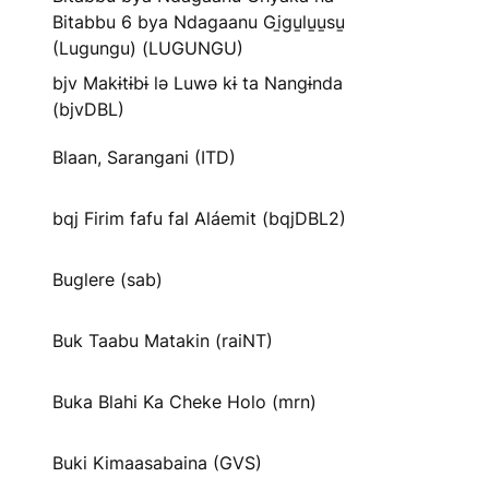
Bitabbu 6 bya Ndagaanu Gi̱gu̱lu̱u̱su̱
(Lugungu) (LUGUNGU)
bjv Makɨtɨbɨ lə Luwə kɨ ta Nangɨnda
(bjvDBL)
Blaan, Sarangani (ITD)
bqj Firim fafu fal Aláemit (bqjDBL2)
Buglere (sab)
Buk Taabu Matakin (raiNT)
Buka Blahi Ka Cheke Holo (mrn)
Buki Kimaasabaina (GVS)