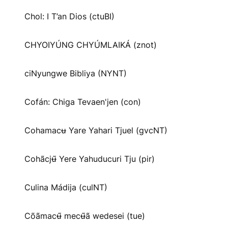
Chol: I T’an Dios (ctuBI)
CHYOIYÚNG CHYÚMLAIKÁ (znot)
ciNyungwe Bibliya (NYNT)
Cofán: Chiga Tevaen'jen (con)
Cohamacʉ Yare Yahari Tjuel (gvcNT)
Cohãcjʉ̃ Yere Yahuducuri Tju (pir)
Culina Mádija (culNT)
Cõãmacʉ̃ mecʉ̃ã wedesei (tue)