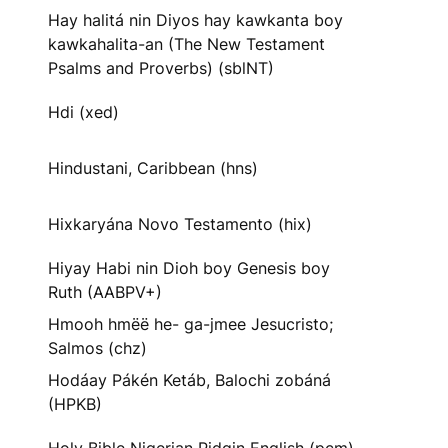
Hay halitá nin Diyos hay kawkanta boy
kawkahalita-an (The New Testament
Psalms and Proverbs) (sblNT)
Hdi (xed)
Hindustani, Caribbean (hns)
Hixkaryána Novo Testamento (hix)
Hiyay Habi nin Dioh boy Genesis boy
Ruth (AABPV+)
Hmooh hmëë he- ga-jmee Jesucristo;
Salmos (chz)
Hodáay Pákén Ketáb, Balochi zobáná
(HPKB)