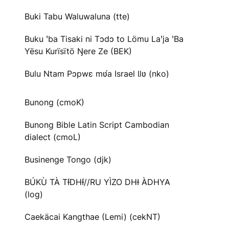
Buki Tabu Waluwaluna (tte)
Buku ꞌba Tisaki ni Tɔdɔ to Lömu Laꞌja ꞌBa
Yësu Kurïsïtö Ŋere Ze (BEK)
Bulu Ntam Pɔpwɛ mʋ́a Israel Ɩlʋ (nko)
Bunong (cmoK)
Bunong Bible Latin Script Cambodian
dialect (cmoL)
Businenge Tongo (djk)
BÚKÙ TÀ TƗ́DHƗ́//RU YÌZO DHƗ ÀDHYA
(log)
Caekäcai Kangthae (Lemi) (cekNT)