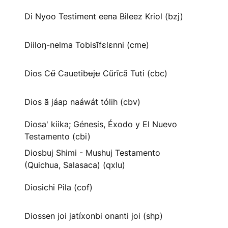
Di Nyoo Testiment eena Bileez Kriol (bzj)
Diiloŋ-nelma Tobisĩfɛlɛnni (cme)
Dios Cʉ̃ Cauetibʉjʉ Cũrĩcã Tuti (cbc)
Dios ã jáap naáwát tólih (cbv)
Diosa' kiika; Génesis, Éxodo y El Nuevo
Testamento (cbi)
Diosbuj Shimi - Mushuj Testamento
(Quichua, Salasaca) (qxlu)
Diosichi Pila (cof)
Diossen joi jatíxonbi onanti joi (shp)