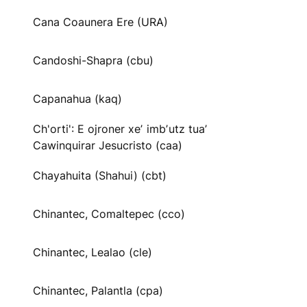
Cana Coaunera Ere (URA)
Candoshi-Shapra (cbu)
Capanahua (kaq)
Ch'orti': E ojroner xeʼ imbʼutz tuaʼ
Cawinquirar Jesucristo (caa)
Chayahuita (Shahui) (cbt)
Chinantec, Comaltepec (cco)
Chinantec, Lealao (cle)
Chinantec, Palantla (cpa)