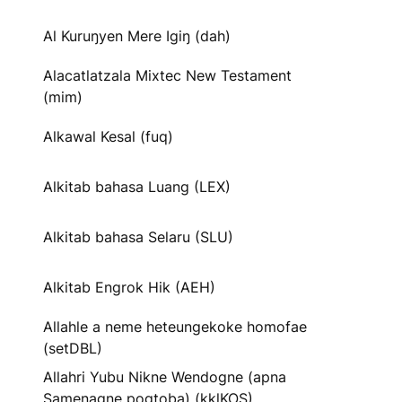
Al Kuruŋyen Mere Igiŋ (dah)
Alacatlatzala Mixtec New Testament
(mim)
Alkawal Kesal (fuq)
Alkitab bahasa Luang (LEX)
Alkitab bahasa Selaru (SLU)
Alkitab Engrok Hik (AEH)
Allahle a neme heteungekoke homofae
(setDBL)
Allahri Yubu Nikne Wendogne (apna
Samenagne pogtoba) (kklKOS)