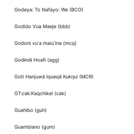
Godeya: To Nafayo: We (BCO)
Godido Vua Maeje (bbb)
Godoni vuʼa maiuʼina (mcq)
Godɨndɨ Hoafɨ (agg)
Goti Hanjuwä Iqueqä Kukŋui (MCR)
GT:cak:Kaqchikel (cak)
Guahibo (guh)
Guambiano (gum)