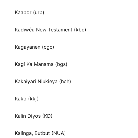
Kaapor (urb)
Kadiwéu New Testament (kbc)
Kagayanen (cgc)
Kagi Ka Manama (bgs)
Kakaɨyari Niukieya (hch)
Kako (kkj)
Kalin Diyos (KD)
Kalinga, Butbut (NUA)