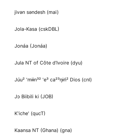
jivən səndesh (mai)
Jola-Kasa (cskDBL)
Jonáa (Jonáa)
Jula NT of Côte d’Ivoire (dyu)
Júu² 'mɨɨn³² 'e³ ca²³ŋɨń² Dios (cnl)
Jɔ Biibili ki (JOB)
K'iche' (qucT)
Kaansa NT (Ghana) (gna)