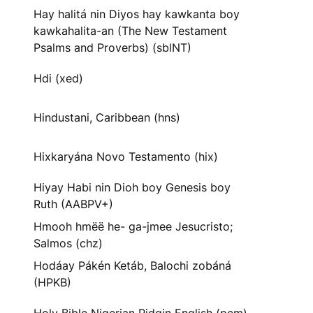
Hay halitá nin Diyos hay kawkanta boy
kawkahalita-an (The New Testament
Psalms and Proverbs) (sblNT)
Hdi (xed)
Hindustani, Caribbean (hns)
Hixkaryána Novo Testamento (hix)
Hiyay Habi nin Dioh boy Genesis boy
Ruth (AABPV+)
Hmooh hmëë he- ga-jmee Jesucristo;
Salmos (chz)
Hodáay Pákén Ketáb, Balochi zobáná
(HPKB)