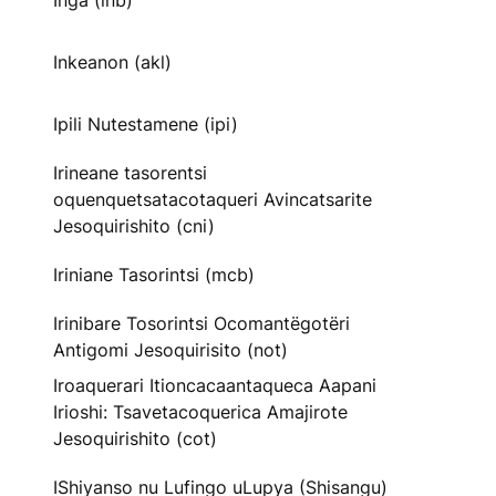
Inga (inb)
Inkeanon (akl)
Ipili Nutestamene (ipi)
Irineane tasorentsi
oquenquetsatacotaqueri Avincatsarite
Jesoquirishito (cni)
Iriniane Tasorintsi (mcb)
Irinibare Tosorintsi Ocomantëgotëri
Antigomi Jesoquirisito (not)
Iroaquerari Itioncacaantaqueca Aapani
Irioshi: Tsavetacoquerica Amajirote
Jesoquirishito (cot)
IShiyanso nu Lufingo uLupya (Shisangu)