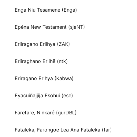
Enga Niu Tesamene (Enga)
Epéna New Testament (sjaNT)
Eriiragano Eriihya (ZAK)
Eriiraghano Eriihë (ntk)
Eriragano Erihya (Kabwa)
Eyacuiñajjija Esohui (ese)
Farefare, Ninkaré (gurDBL)
Fataleka, Farongoe Lea Ana Fataleka (far)