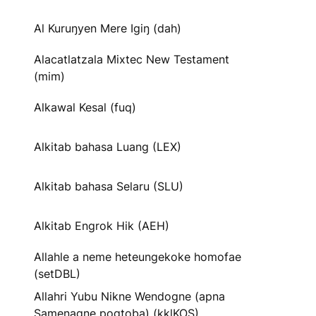
Al Kuruŋyen Mere Igiŋ (dah)
Alacatlatzala Mixtec New Testament
(mim)
Alkawal Kesal (fuq)
Alkitab bahasa Luang (LEX)
Alkitab bahasa Selaru (SLU)
Alkitab Engrok Hik (AEH)
Allahle a neme heteungekoke homofae
(setDBL)
Allahri Yubu Nikne Wendogne (apna
Samenagne pogtoba) (kklKOS)