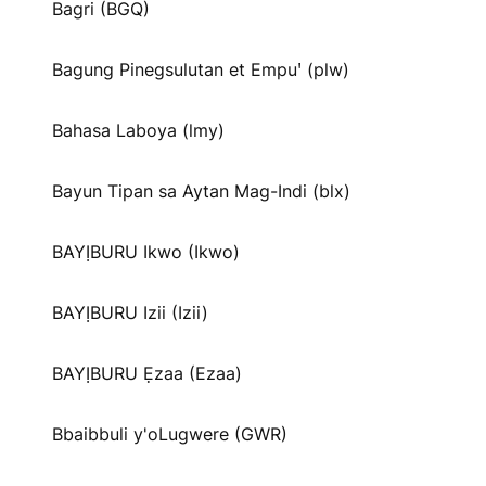
Bagri (BGQ)
Bagung Pinegsulutan et Empuꞌ (plw)
Bahasa Laboya (lmy)
Bayun Tipan sa Aytan Mag-Indi (blx)
BAYỊBURU Ikwo (Ikwo)
BAYỊBURU Izii (Izii)
BAYỊBURU Ẹzaa (Ezaa)
Bbaibbuli y'oLugwere (GWR)