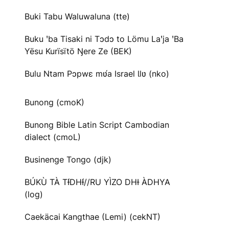
Buki Tabu Waluwaluna (tte)
Buku ꞌba Tisaki ni Tɔdɔ to Lömu Laꞌja ꞌBa
Yësu Kurïsïtö Ŋere Ze (BEK)
Bulu Ntam Pɔpwɛ mʋ́a Israel Ɩlʋ (nko)
Bunong (cmoK)
Bunong Bible Latin Script Cambodian
dialect (cmoL)
Businenge Tongo (djk)
BÚKÙ TÀ TƗ́DHƗ́//RU YÌZO DHƗ ÀDHYA
(log)
Caekäcai Kangthae (Lemi) (cekNT)