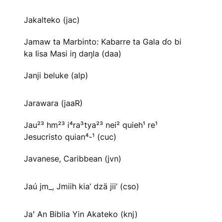
Jakalteko (jac)
Jamaw ta Marbinto: Kabarre ta Gala ɗo bi
ka Iisa Masi iŋ daŋla (daa)
Janji beluke (alp)
Jarawara (jaaR)
Jau²³ hm²³ i⁴ra³tya²³ nei² quieh¹ re¹
Jesucristo quian⁴-¹ (cuc)
Javanese, Caribbean (jvn)
Jaú jm_, Jmiih kia’ dzä jii’ (cso)
Jaꞌ An Biblia Yin Akateko (knj)