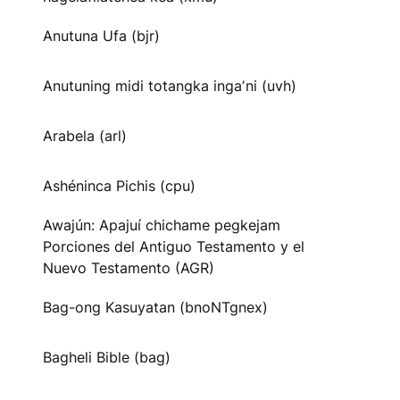
Anutuna Ufa (bjr)
Anutuning midi totangka ingaʼni (uvh)
Arabela (arl)
Ashéninca Pichis (cpu)
Awajún: Apajuí chichame pegkejam
Porciones del Antiguo Testamento y el
Nuevo Testamento (AGR)
Bag-ong Kasuyatan (bnoNTgnex)
Bagheli Bible (bag)