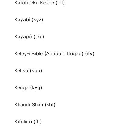
Katɔti Ɔku Kedee (lef)
Kayabí (kyz)
Kayapó (txu)
Keley-i Bible (Antipolo Ifugao) (ify)
Keliko (kbo)
Kenga (kyq)
Khamti Shan (kht)
Kifuliiru (flr)