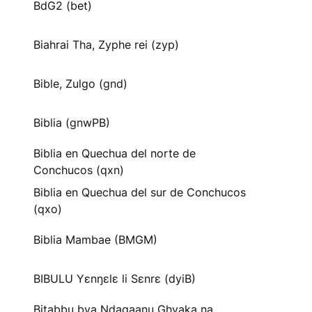
BdG2 (bet)
Biahrai Tha, Zyphe rei (zyp)
Bible, Zulgo (gnd)
Biblia (gnwPB)
Biblia en Quechua del norte de
Conchucos (qxn)
Biblia en Quechua del sur de Conchucos
(qxo)
Biblia Mambae (BMGM)
BIBULU Yɛnŋɛlɛ li Sɛnrɛ (dyiB)
Bitabbu bya Ndagaanu Ghyaka na