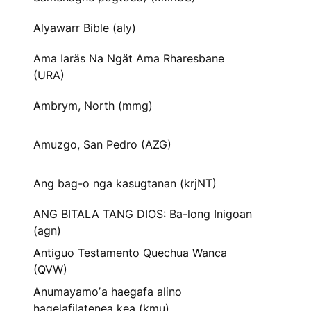
Alyawarr Bible (aly)
Ama Iaräs Na Ngät Ama Rharesbane
(URA)
Ambrym, North (mmg)
Amuzgo, San Pedro (AZG)
Ang bag-o nga kasugtanan (krjNT)
ANG BITALA TANG DIOS: Ba-long Inigoan
(agn)
Antiguo Testamento Quechua Wanca
(QVW)
Anumayamoʼa haegafa alino
hagelafilatenea kea (kmu)