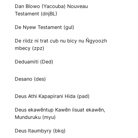
Dan Blowo (Yacouba) Nouveau
Testament (dnjBL)
De Nyew Testament (gul)
De riidz ni trat cub nu bicy nu Ñgyoozh
mbecy (zpz)
Deduamiti (Ded)
Desano (des)
Deus Athi Kapapirani Hida (pad)
Deus ekawẽntup Kawẽn iisuat ekawẽn,
Munduruku (myu)
Deus Itaumbyry (bkq)