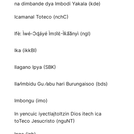
na dimbande dya Imbodi Yakala (kde)
Icamanal Toteco (nchC)
Ifè: Ìwé-Ɔ̀ɖáyé Ìmↄl̀ɛ̀-Ìk̀ã́ã̀nyì (ngl)
Ika (ikkBI)
Ilagano Ipya (SBK)
Ila⁄imbidu Gu ⁄abu hari Burungaisoo (bds)
Imbongu (imo)
In yencuic iyectlajtoltzin Dios itech ica
toTeco Jesucristo (nguNT)