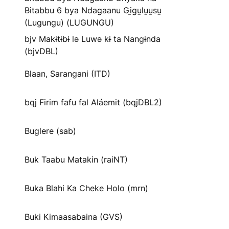
Bitabbu 6 bya Ndagaanu Gi̱gu̱lu̱u̱su̱
(Lugungu) (LUGUNGU)
bjv Makɨtɨbɨ lə Luwə kɨ ta Nangɨnda
(bjvDBL)
Blaan, Sarangani (ITD)
bqj Firim fafu fal Aláemit (bqjDBL2)
Buglere (sab)
Buk Taabu Matakin (raiNT)
Buka Blahi Ka Cheke Holo (mrn)
Buki Kimaasabaina (GVS)