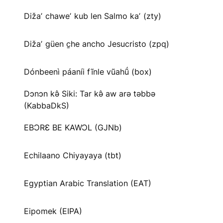
Dižaʼ chaweʼ kub len Salmo kaʼ (zty)
Dižaʼ güen c̱he ancho Jesucristo (zpq)
Dónbeenì páaníi fĩnle vũahṹ (box)
Dɔnɔn kə̂ Siki: Tar kə̂ aw arə təbbə
(KabbaDkS)
EBƆRƐ BE KAWƆL (GJNb)
Echilaano Chiyayaya (tbt)
Egyptian Arabic Translation (EAT)
Eipomek (EIPA)