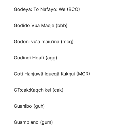
Godeya: To Nafayo: We (BCO)
Godido Vua Maeje (bbb)
Godoni vuʼa maiuʼina (mcq)
Godɨndɨ Hoafɨ (agg)
Goti Hanjuwä Iqueqä Kukŋui (MCR)
GT:cak:Kaqchikel (cak)
Guahibo (guh)
Guambiano (gum)