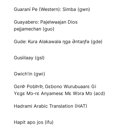
Guaraní Pe (Western): Simba (gwn)
Guayabero: Pajelwʉajan Dios
pejjamechan (guo)
Gude: Kura Aləkawalə ŋga Əntaŋfə (gde)
Gusiilaay (gsl)
Gwich'in (gwi)
GɛnÞ PobÞrÞ, Gɛbono Wurubuaarɛ Gi
Yɛgɛ Mɔ-rɛ Anyamesɛ Mɛ Wɔra Mɔ (acd)
Hadrami Arabic Translation (HAT)
Hapit apo jos (ifu)