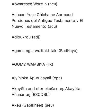
Abware̱se̱ŋ Wo̱re̱-ɔ (ncu)
Achuar: Yuse Chichame Aarmauri
Porciones del Antiguo Testamento y El
Nuevo Testamento (acu)
Adioukrou (adj)
Agɔmɔ ngia wʉ Ɨtakɨ-takɨ (BudKoya)
AGɄMƐ WAMBƗYA (lik)
Ajyíninka Apurucayali (cpc)
Akayëta and eter ekaŝax aŋ. Akayëta
Añanar aŋ (BSCDBL)
Akeu (Gaolkheel) (aeu)