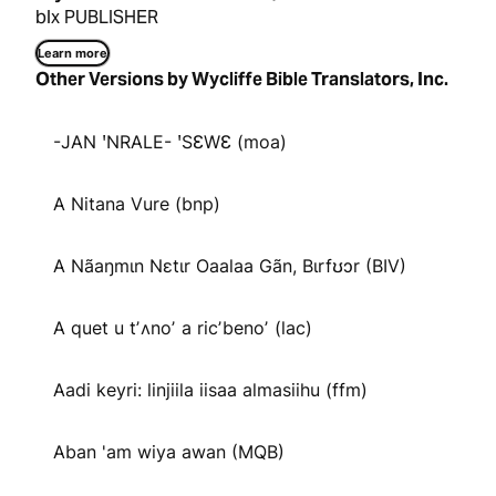
blx PUBLISHER
Learn more
Other Versions by Wycliffe Bible Translators, Inc.
-JAN ꞌNRALE- ꞌSƐWƐ (moa)
A Nitana Vure (bnp)
A Nãaŋmɩn Nɛtɩr Oaalaa Gãn, Bɩrfʊɔr (BIV)
A quet u tʼʌnoʼ a ricʼbenoʼ (lac)
Aadi keyri: linjiila iisaa almasiihu (ffm)
Aban 'am wiya awan (MQB)