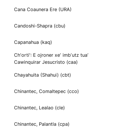
Cana Coaunera Ere (URA)
Candoshi-Shapra (cbu)
Capanahua (kaq)
Ch'orti': E ojroner xeʼ imbʼutz tuaʼ
Cawinquirar Jesucristo (caa)
Chayahuita (Shahui) (cbt)
Chinantec, Comaltepec (cco)
Chinantec, Lealao (cle)
Chinantec, Palantla (cpa)