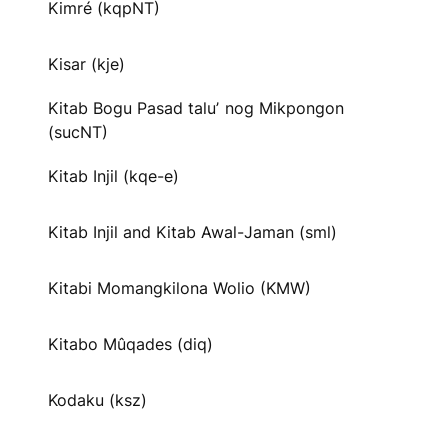
Kimré (kqpNT)
Kisar (kje)
Kitab Bogu Pasad taluʼ nog Mikpongon
(sucNT)
Kitab Injil (kqe-e)
Kitab Injil and Kitab Awal-Jaman (sml)
Kitabi Momangkilona Wolio (KMW)
Kitabo Mûqades (diq)
Kodaku (ksz)