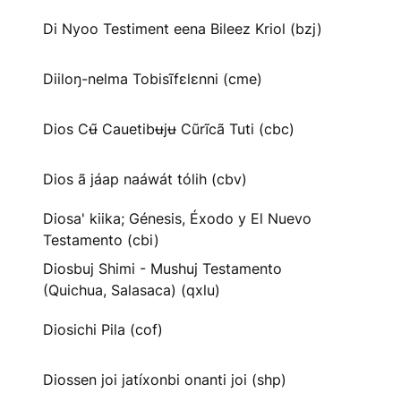
Di Nyoo Testiment eena Bileez Kriol (bzj)
Diiloŋ-nelma Tobisĩfɛlɛnni (cme)
Dios Cʉ̃ Cauetibʉjʉ Cũrĩcã Tuti (cbc)
Dios ã jáap naáwát tólih (cbv)
Diosa' kiika; Génesis, Éxodo y El Nuevo
Testamento (cbi)
Diosbuj Shimi - Mushuj Testamento
(Quichua, Salasaca) (qxlu)
Diosichi Pila (cof)
Diossen joi jatíxonbi onanti joi (shp)