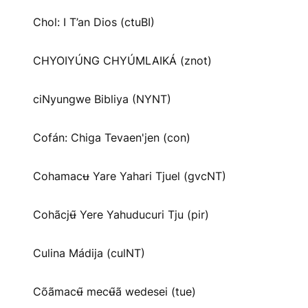
Chol: I T’an Dios (ctuBI)
CHYOIYÚNG CHYÚMLAIKÁ (znot)
ciNyungwe Bibliya (NYNT)
Cofán: Chiga Tevaen'jen (con)
Cohamacʉ Yare Yahari Tjuel (gvcNT)
Cohãcjʉ̃ Yere Yahuducuri Tju (pir)
Culina Mádija (culNT)
Cõãmacʉ̃ mecʉ̃ã wedesei (tue)