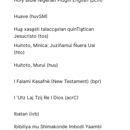
Holy Bible Nigerian Pidgin English (pcm)
Huave (huvSM)
Hua̱ xasa̱sti talacca̱xlan quinTla̱tican
Jesucristo (tos)
Huitoto, Minica: Juziñamui Ñuera Uai
(hto)
Huitoto, Murui (huu)
I Falami Kasafnè (New Testament) (bpr)
I ʼUtz Laj Tzij Re I Dios (acrC)
Ibatan (ivb)
Ibibiliya mu Shimakonde Imbodi Yaambi