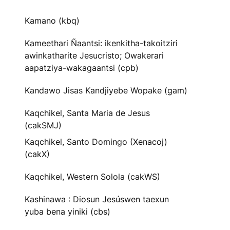
Kamano (kbq)
Kameethari Ñaantsi: ikenkitha-takoitziri
awinkatharite Jesucristo; Owakerari
aapatziya-wakagaantsi (cpb)
Kandawo Jisas Kandjiyebe Wopake (gam)
Kaqchikel, Santa Maria de Jesus
(cakSMJ)
Kaqchikel, Santo Domingo (Xenacoj)
(cakX)
Kaqchikel, Western Solola (cakWS)
Kashinawa : Diosun Jesúswen taexun
yuba bena yiniki (cbs)