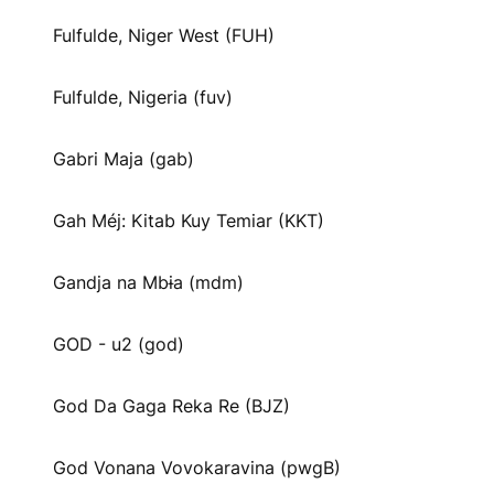
Fulfulde, Niger West (FUH)
Fulfulde, Nigeria (fuv)
Gabri Maja (gab)
Gah Méj: Kitab Kuy Temiar (KKT)
Gandja na Mbɨa (mdm)
GOD - u2 (god)
God Da Gaga Reka Re (BJZ)
God Vonana Vovokaravina (pwgB)