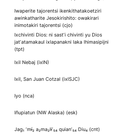
Iwaperite tajorentsi ikenkithatakoetziri
awinkatharite Jesokirishito: owakirari
inimotakiri tajorentsi (cjo)
Ixchivinti Dios: ni sastʼi chivinti yu Dios
jatʼatamakaul ixlapanakni laka lhimasipijni
(tpt)
Ixil Nebaj (ixlN)
Ixil, San Juan Cotzal (ixlSJC)
Iyo (nca)
Iñupiatun (NW Alaska) (esk)
Jag₁ ʼmɨ́₂ a₂ma₂lɨʼ₅₄ quianʼ₅₄ Diu₄ (cnt)