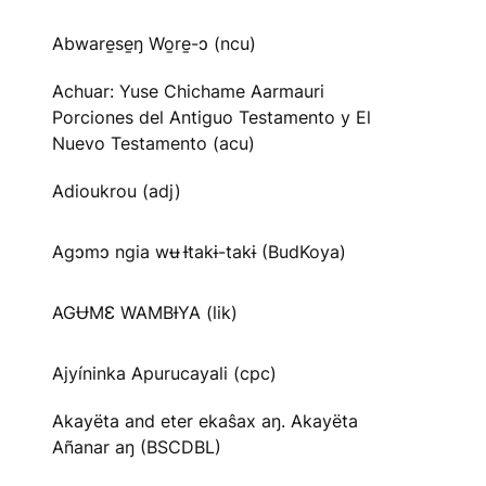
Abware̱se̱ŋ Wo̱re̱-ɔ (ncu)
Achuar: Yuse Chichame Aarmauri
Porciones del Antiguo Testamento y El
Nuevo Testamento (acu)
Adioukrou (adj)
Agɔmɔ ngia wʉ Ɨtakɨ-takɨ (BudKoya)
AGɄMƐ WAMBƗYA (lik)
Ajyíninka Apurucayali (cpc)
Akayëta and eter ekaŝax aŋ. Akayëta
Añanar aŋ (BSCDBL)