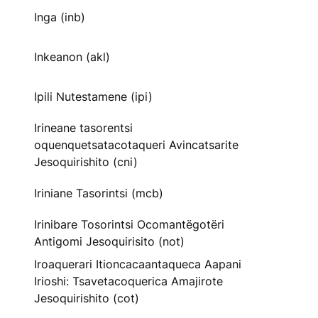
Inga (inb)
Inkeanon (akl)
Ipili Nutestamene (ipi)
Irineane tasorentsi
oquenquetsatacotaqueri Avincatsarite
Jesoquirishito (cni)
Iriniane Tasorintsi (mcb)
Irinibare Tosorintsi Ocomantëgotëri
Antigomi Jesoquirisito (not)
Iroaquerari Itioncacaantaqueca Aapani
Irioshi: Tsavetacoquerica Amajirote
Jesoquirishito (cot)