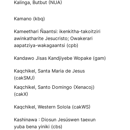
Kalinga, Butbut (NUA)
Kamano (kbq)
Kameethari Ñaantsi: ikenkitha-takoitziri
awinkatharite Jesucristo; Owakerari
aapatziya-wakagaantsi (cpb)
Kandawo Jisas Kandjiyebe Wopake (gam)
Kaqchikel, Santa Maria de Jesus
(cakSMJ)
Kaqchikel, Santo Domingo (Xenacoj)
(cakX)
Kaqchikel, Western Solola (cakWS)
Kashinawa : Diosun Jesúswen taexun
yuba bena yiniki (cbs)