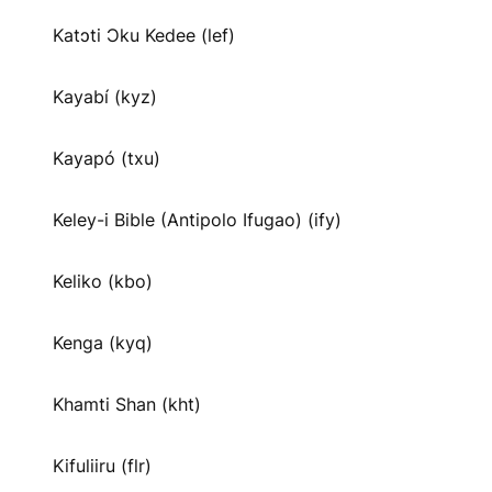
Katɔti Ɔku Kedee (lef)
Kayabí (kyz)
Kayapó (txu)
Keley-i Bible (Antipolo Ifugao) (ify)
Keliko (kbo)
Kenga (kyq)
Khamti Shan (kht)
Kifuliiru (flr)