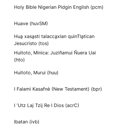
Holy Bible Nigerian Pidgin English (pcm)
Huave (huvSM)
Hua̱ xasa̱sti talacca̱xlan quinTla̱tican
Jesucristo (tos)
Huitoto, Minica: Juziñamui Ñuera Uai
(hto)
Huitoto, Murui (huu)
I Falami Kasafnè (New Testament) (bpr)
I ʼUtz Laj Tzij Re I Dios (acrC)
Ibatan (ivb)