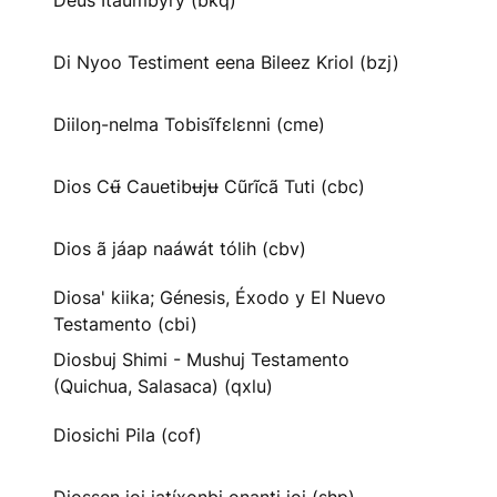
Deus Itaumbyry (bkq)
Di Nyoo Testiment eena Bileez Kriol (bzj)
Diiloŋ-nelma Tobisĩfɛlɛnni (cme)
Dios Cʉ̃ Cauetibʉjʉ Cũrĩcã Tuti (cbc)
Dios ã jáap naáwát tólih (cbv)
Diosa' kiika; Génesis, Éxodo y El Nuevo
Testamento (cbi)
Diosbuj Shimi - Mushuj Testamento
(Quichua, Salasaca) (qxlu)
Diosichi Pila (cof)