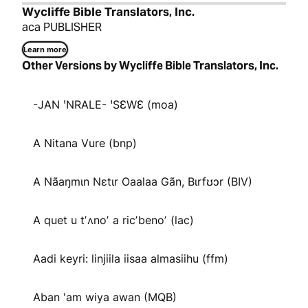
Wycliffe Bible Translators, Inc.
aca PUBLISHER
Learn more
Other Versions by Wycliffe Bible Translators, Inc.
-JAN ꞌNRALE- ꞌSƐWƐ (moa)
A Nitana Vure (bnp)
A Nãaŋmɩn Nɛtɩr Oaalaa Gãn, Bɩrfʊɔr (BIV)
A quet u tʼʌnoʼ a ricʼbenoʼ (lac)
Aadi keyri: linjiila iisaa almasiihu (ffm)
Aban 'am wiya awan (MQB)