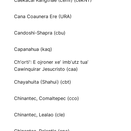
Caekäcai Kangthae (Lemi) (cekNT)
Cana Coaunera Ere (URA)
Candoshi-Shapra (cbu)
Capanahua (kaq)
Ch'orti': E ojroner xeʼ imbʼutz tuaʼ
Cawinquirar Jesucristo (caa)
Chayahuita (Shahui) (cbt)
Chinantec, Comaltepec (cco)
Chinantec, Lealao (cle)