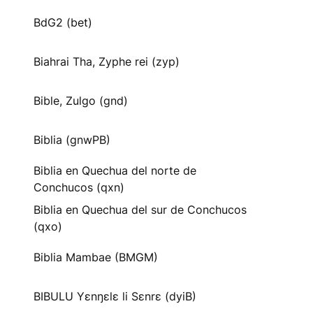
BdG2 (bet)
Biahrai Tha, Zyphe rei (zyp)
Bible, Zulgo (gnd)
Biblia (gnwPB)
Biblia en Quechua del norte de
Conchucos (qxn)
Biblia en Quechua del sur de Conchucos
(qxo)
Biblia Mambae (BMGM)
BIBULU Yɛnŋɛlɛ li Sɛnrɛ (dyiB)