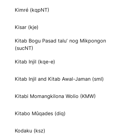
Kimré (kqpNT)
Kisar (kje)
Kitab Bogu Pasad taluʼ nog Mikpongon
(sucNT)
Kitab Injil (kqe-e)
Kitab Injil and Kitab Awal-Jaman (sml)
Kitabi Momangkilona Wolio (KMW)
Kitabo Mûqades (diq)
Kodaku (ksz)