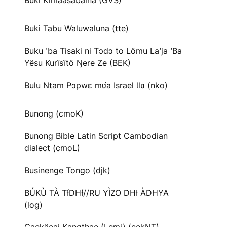
Buki Kimaasabaina (GVS)
Buki Tabu Waluwaluna (tte)
Buku ꞌba Tisaki ni Tɔdɔ to Lömu Laꞌja ꞌBa
Yësu Kurïsïtö Ŋere Ze (BEK)
Bulu Ntam Pɔpwɛ mʋ́a Israel Ɩlʋ (nko)
Bunong (cmoK)
Bunong Bible Latin Script Cambodian
dialect (cmoL)
Businenge Tongo (djk)
BÚKÙ TÀ TƗ́DHƗ́//RU YÌZO DHƗ ÀDHYA
(log)