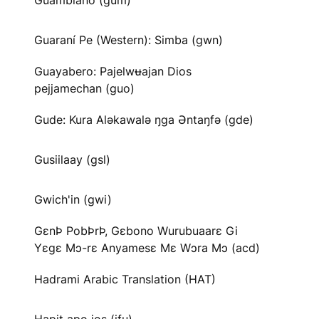
Guambiano (gum)
Guaraní Pe (Western): Simba (gwn)
Guayabero: Pajelwʉajan Dios
pejjamechan (guo)
Gude: Kura Aləkawalə ŋga Əntaŋfə (gde)
Gusiilaay (gsl)
Gwich'in (gwi)
GɛnÞ PobÞrÞ, Gɛbono Wurubuaarɛ Gi
Yɛgɛ Mɔ-rɛ Anyamesɛ Mɛ Wɔra Mɔ (acd)
Hadrami Arabic Translation (HAT)