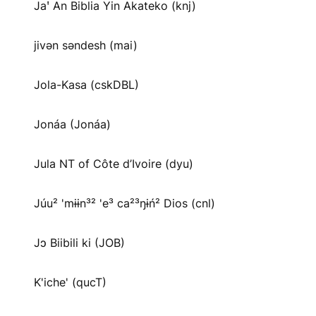
Jaꞌ An Biblia Yin Akateko (knj)
jivən səndesh (mai)
Jola-Kasa (cskDBL)
Jonáa (Jonáa)
Jula NT of Côte d’Ivoire (dyu)
Júu² 'mɨɨn³² 'e³ ca²³ŋɨń² Dios (cnl)
Jɔ Biibili ki (JOB)
K'iche' (qucT)