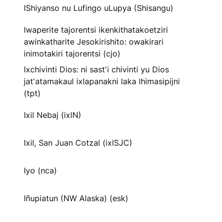
IShiyanso nu Lufingo uLupya (Shisangu)
Iwaperite tajorentsi ikenkithatakoetziri
awinkatharite Jesokirishito: owakirari
inimotakiri tajorentsi (cjo)
Ixchivinti Dios: ni sastʼi chivinti yu Dios
jatʼatamakaul ixlapanakni laka lhimasipijni
(tpt)
Ixil Nebaj (ixlN)
Ixil, San Juan Cotzal (ixlSJC)
Iyo (nca)
Iñupiatun (NW Alaska) (esk)