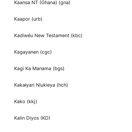
Kaansa NT (Ghana) (gna)
Kaapor (urb)
Kadiwéu New Testament (kbc)
Kagayanen (cgc)
Kagi Ka Manama (bgs)
Kakaɨyari Niukieya (hch)
Kako (kkj)
Kalin Diyos (KD)