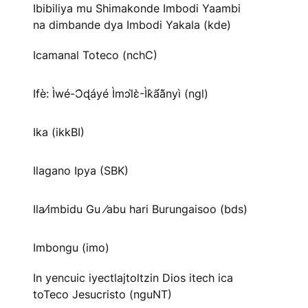
Ibibiliya mu Shimakonde Imbodi Yaambi
na dimbande dya Imbodi Yakala (kde)
Icamanal Toteco (nchC)
Ifè: Ìwé-Ɔ̀ɖáyé Ìmↄl̀ɛ̀-Ìk̀ã́ã̀nyì (ngl)
Ika (ikkBI)
Ilagano Ipya (SBK)
Ila⁄imbidu Gu ⁄abu hari Burungaisoo (bds)
Imbongu (imo)
In yencuic iyectlajtoltzin Dios itech ica
toTeco Jesucristo (nguNT)