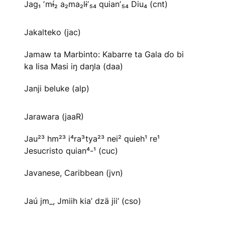
Jag₁ ʼmɨ́₂ a₂ma₂lɨʼ₅₄ quianʼ₅₄ Diu₄ (cnt)
Jakalteko (jac)
Jamaw ta Marbinto: Kabarre ta Gala ɗo bi
ka Iisa Masi iŋ daŋla (daa)
Janji beluke (alp)
Jarawara (jaaR)
Jau²³ hm²³ i⁴ra³tya²³ nei² quieh¹ re¹
Jesucristo quian⁴-¹ (cuc)
Javanese, Caribbean (jvn)
Jaú jm_, Jmiih kia’ dzä jii’ (cso)