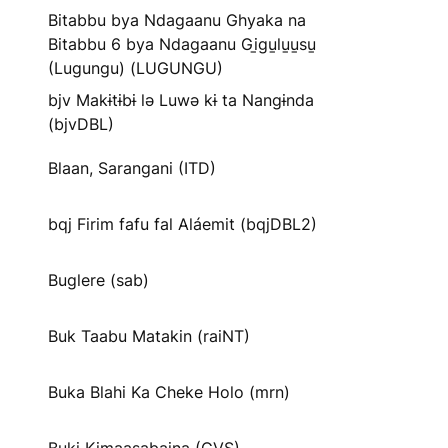
Bitabbu bya Ndagaanu Ghyaka na
Bitabbu 6 bya Ndagaanu Gi̱gu̱lu̱u̱su̱
(Lugungu) (LUGUNGU)
bjv Makɨtɨbɨ lə Luwə kɨ ta Nangɨnda
(bjvDBL)
Blaan, Sarangani (ITD)
bqj Firim fafu fal Aláemit (bqjDBL2)
Buglere (sab)
Buk Taabu Matakin (raiNT)
Buka Blahi Ka Cheke Holo (mrn)