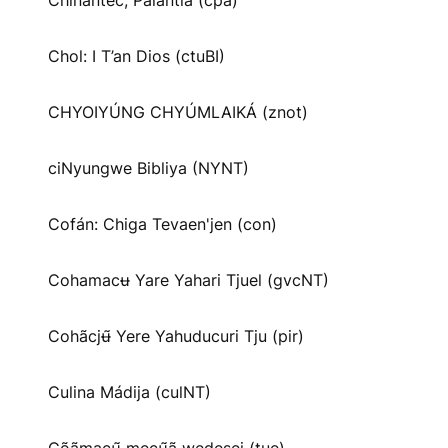
Chinantec, Palantla (cpa)
Chol: I T’an Dios (ctuBI)
CHYOIYÚNG CHYÚMLAIKÁ (znot)
ciNyungwe Bibliya (NYNT)
Cofán: Chiga Tevaen'jen (con)
Cohamacʉ Yare Yahari Tjuel (gvcNT)
Cohãcjʉ̃ Yere Yahuducuri Tju (pir)
Culina Mádija (culNT)