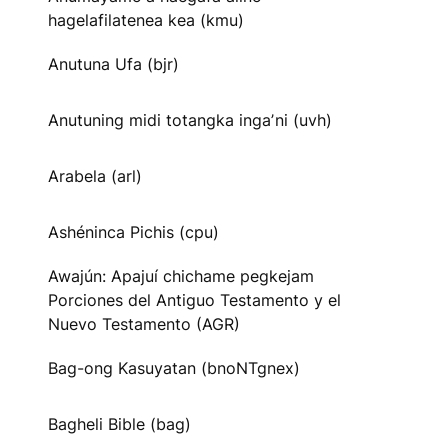
hagelafilatenea kea (kmu)
Anutuna Ufa (bjr)
Anutuning midi totangka ingaʼni (uvh)
Arabela (arl)
Ashéninca Pichis (cpu)
Awajún: Apajuí chichame pegkejam
Porciones del Antiguo Testamento y el
Nuevo Testamento (AGR)
Bag-ong Kasuyatan (bnoNTgnex)
Bagheli Bible (bag)