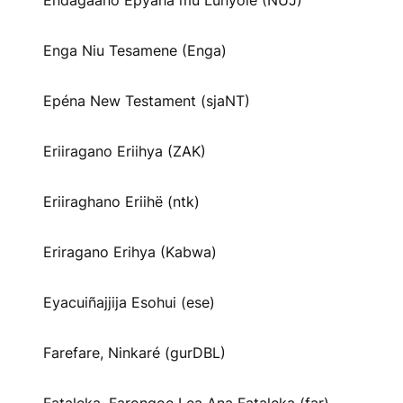
Endagaano Epyaha mu Lunyole (NUJ)
Enga Niu Tesamene (Enga)
Epéna New Testament (sjaNT)
Eriiragano Eriihya (ZAK)
Eriiraghano Eriihë (ntk)
Eriragano Erihya (Kabwa)
Eyacuiñajjija Esohui (ese)
Farefare, Ninkaré (gurDBL)