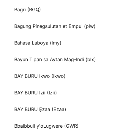
Bagri (BGQ)
Bagung Pinegsulutan et Empuꞌ (plw)
Bahasa Laboya (lmy)
Bayun Tipan sa Aytan Mag-Indi (blx)
BAYỊBURU Ikwo (Ikwo)
BAYỊBURU Izii (Izii)
BAYỊBURU Ẹzaa (Ezaa)
Bbaibbuli y'oLugwere (GWR)