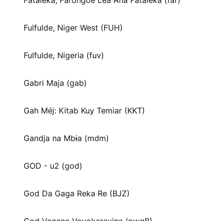
Fataleka, Farongoe Lea Ana Fataleka (far)
Fulfulde, Niger West (FUH)
Fulfulde, Nigeria (fuv)
Gabri Maja (gab)
Gah Méj: Kitab Kuy Temiar (KKT)
Gandja na Mbɨa (mdm)
GOD - u2 (god)
God Da Gaga Reka Re (BJZ)