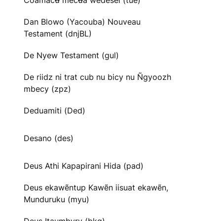
Cõãmacʉ̃ mecʉ̃ã wedesei (tue)
Dan Blowo (Yacouba) Nouveau
Testament (dnjBL)
De Nyew Testament (gul)
De riidz ni trat cub nu bicy nu Ñgyoozh
mbecy (zpz)
Deduamiti (Ded)
Desano (des)
Deus Athi Kapapirani Hida (pad)
Deus ekawẽntup Kawẽn iisuat ekawẽn,
Munduruku (myu)