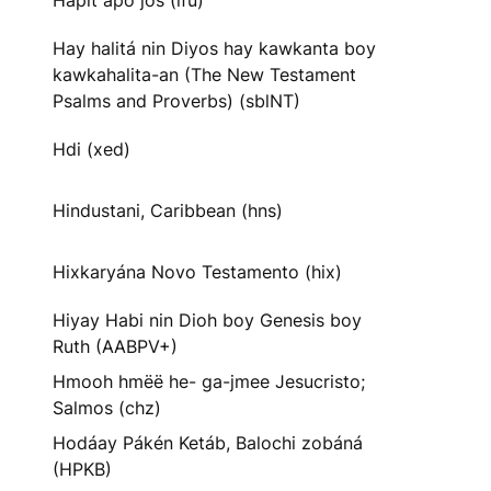
Hapit apo jos (ifu)
Hay halitá nin Diyos hay kawkanta boy
kawkahalita-an (The New Testament
Psalms and Proverbs) (sblNT)
Hdi (xed)
Hindustani, Caribbean (hns)
Hixkaryána Novo Testamento (hix)
Hiyay Habi nin Dioh boy Genesis boy
Ruth (AABPV+)
Hmooh hmëë he- ga-jmee Jesucristo;
Salmos (chz)
Hodáay Pákén Ketáb, Balochi zobáná
(HPKB)