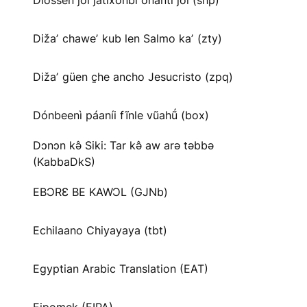
Diossen joi jatíxonbi onanti joi (shp)
Dižaʼ chaweʼ kub len Salmo kaʼ (zty)
Dižaʼ güen c̱he ancho Jesucristo (zpq)
Dónbeenì páaníi fĩnle vũahṹ (box)
Dɔnɔn kə̂ Siki: Tar kə̂ aw arə təbbə
(KabbaDkS)
EBƆRƐ BE KAWƆL (GJNb)
Echilaano Chiyayaya (tbt)
Egyptian Arabic Translation (EAT)