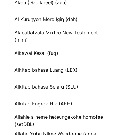
Akeu (Gaolkheel) (aeu)
Al Kuruŋyen Mere Igiŋ (dah)
Alacatlatzala Mixtec New Testament
(mim)
Alkawal Kesal (fuq)
Alkitab bahasa Luang (LEX)
Alkitab bahasa Selaru (SLU)
Alkitab Engrok Hik (AEH)
Allahle a neme heteungekoke homofae
(setDBL)
Allahri Yubu Nikne Wendogne (apna