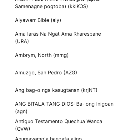
Samenagne pogtoba) (kklKOS)
Alyawarr Bible (aly)
Ama Iaräs Na Ngät Ama Rharesbane
(URA)
Ambrym, North (mmg)
Amuzgo, San Pedro (AZG)
Ang bag-o nga kasugtanan (krjNT)
ANG BITALA TANG DIOS: Ba-long Inigoan
(agn)
Antiguo Testamento Quechua Wanca
(QVW)
Anumayamoʼa haegafa alino