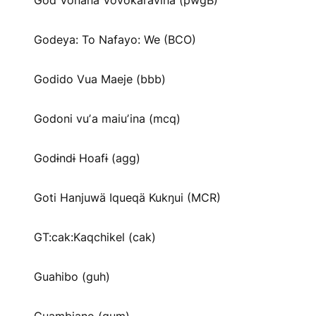
God Vonana Vovokaravina (pwgB)
Godeya: To Nafayo: We (BCO)
Godido Vua Maeje (bbb)
Godoni vuʼa maiuʼina (mcq)
Godɨndɨ Hoafɨ (agg)
Goti Hanjuwä Iqueqä Kukŋui (MCR)
GT:cak:Kaqchikel (cak)
Guahibo (guh)