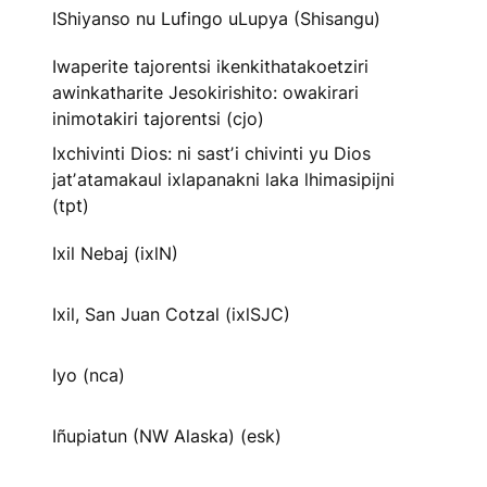
IShiyanso nu Lufingo uLupya (Shisangu)
Iwaperite tajorentsi ikenkithatakoetziri
awinkatharite Jesokirishito: owakirari
inimotakiri tajorentsi (cjo)
Ixchivinti Dios: ni sastʼi chivinti yu Dios
jatʼatamakaul ixlapanakni laka lhimasipijni
(tpt)
Ixil Nebaj (ixlN)
Ixil, San Juan Cotzal (ixlSJC)
Iyo (nca)
Iñupiatun (NW Alaska) (esk)