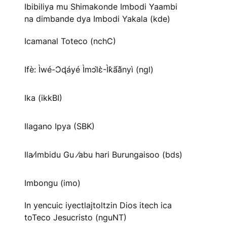
Ibibiliya mu Shimakonde Imbodi Yaambi
na dimbande dya Imbodi Yakala (kde)
Icamanal Toteco (nchC)
Ifè: Ìwé-Ɔ̀ɖáyé Ìmↄl̀ɛ̀-Ìk̀ã́ã̀nyì (ngl)
Ika (ikkBI)
Ilagano Ipya (SBK)
Ila⁄imbidu Gu ⁄abu hari Burungaisoo (bds)
Imbongu (imo)
In yencuic iyectlajtoltzin Dios itech ica
toTeco Jesucristo (nguNT)