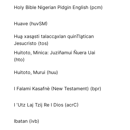
Holy Bible Nigerian Pidgin English (pcm)
Huave (huvSM)
Hua̱ xasa̱sti talacca̱xlan quinTla̱tican
Jesucristo (tos)
Huitoto, Minica: Juziñamui Ñuera Uai
(hto)
Huitoto, Murui (huu)
I Falami Kasafnè (New Testament) (bpr)
I ʼUtz Laj Tzij Re I Dios (acrC)
Ibatan (ivb)