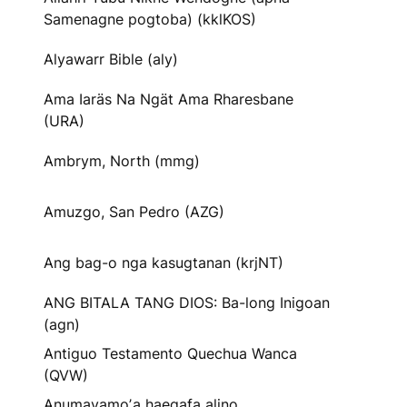
Samenagne pogtoba) (kklKOS)
Alyawarr Bible (aly)
Ama Iaräs Na Ngät Ama Rharesbane
(URA)
Ambrym, North (mmg)
Amuzgo, San Pedro (AZG)
Ang bag-o nga kasugtanan (krjNT)
ANG BITALA TANG DIOS: Ba-long Inigoan
(agn)
Antiguo Testamento Quechua Wanca
(QVW)
Anumayamoʼa haegafa alino