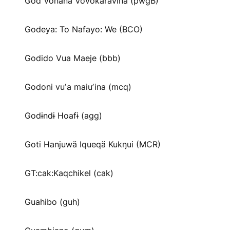
God Vonana Vovokaravina (pwgB)
Godeya: To Nafayo: We (BCO)
Godido Vua Maeje (bbb)
Godoni vuʼa maiuʼina (mcq)
Godɨndɨ Hoafɨ (agg)
Goti Hanjuwä Iqueqä Kukŋui (MCR)
GT:cak:Kaqchikel (cak)
Guahibo (guh)