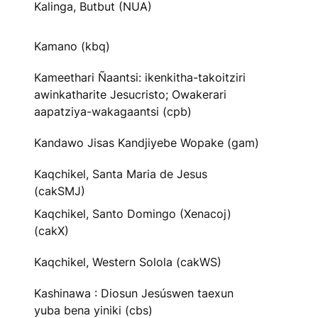
Kalinga, Butbut (NUA)
Kamano (kbq)
Kameethari Ñaantsi: ikenkitha-takoitziri
awinkatharite Jesucristo; Owakerari
aapatziya-wakagaantsi (cpb)
Kandawo Jisas Kandjiyebe Wopake (gam)
Kaqchikel, Santa Maria de Jesus
(cakSMJ)
Kaqchikel, Santo Domingo (Xenacoj)
(cakX)
Kaqchikel, Western Solola (cakWS)
Kashinawa : Diosun Jesúswen taexun
yuba bena yiniki (cbs)