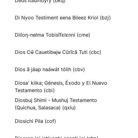
Deus Itaumbyry (bkq)
Di Nyoo Testiment eena Bileez Kriol (bzj)
Diiloŋ-nelma Tobisĩfɛlɛnni (cme)
Dios Cʉ̃ Cauetibʉjʉ Cũrĩcã Tuti (cbc)
Dios ã jáap naáwát tólih (cbv)
Diosa' kiika; Génesis, Éxodo y El Nuevo
Testamento (cbi)
Diosbuj Shimi - Mushuj Testamento
(Quichua, Salasaca) (qxlu)
Diosichi Pila (cof)