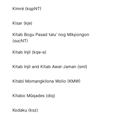
Kimré (kqpNT)
Kisar (kje)
Kitab Bogu Pasad taluʼ nog Mikpongon
(sucNT)
Kitab Injil (kqe-e)
Kitab Injil and Kitab Awal-Jaman (sml)
Kitabi Momangkilona Wolio (KMW)
Kitabo Mûqades (diq)
Kodaku (ksz)