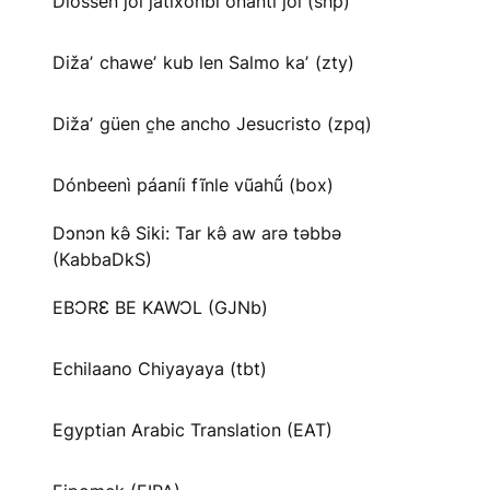
Diossen joi jatíxonbi onanti joi (shp)
Dižaʼ chaweʼ kub len Salmo kaʼ (zty)
Dižaʼ güen c̱he ancho Jesucristo (zpq)
Dónbeenì páaníi fĩnle vũahṹ (box)
Dɔnɔn kə̂ Siki: Tar kə̂ aw arə təbbə
(KabbaDkS)
EBƆRƐ BE KAWƆL (GJNb)
Echilaano Chiyayaya (tbt)
Egyptian Arabic Translation (EAT)