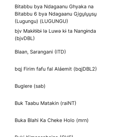
Bitabbu bya Ndagaanu Ghyaka na
Bitabbu 6 bya Ndagaanu Gi̱gu̱lu̱u̱su̱
(Lugungu) (LUGUNGU)
bjv Makɨtɨbɨ lə Luwə kɨ ta Nangɨnda
(bjvDBL)
Blaan, Sarangani (ITD)
bqj Firim fafu fal Aláemit (bqjDBL2)
Buglere (sab)
Buk Taabu Matakin (raiNT)
Buka Blahi Ka Cheke Holo (mrn)