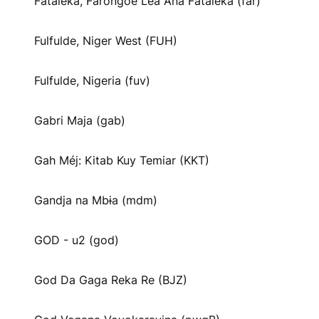
Fataleka, Farongoe Lea Ana Fataleka (far)
Fulfulde, Niger West (FUH)
Fulfulde, Nigeria (fuv)
Gabri Maja (gab)
Gah Méj: Kitab Kuy Temiar (KKT)
Gandja na Mbɨa (mdm)
GOD - u2 (god)
God Da Gaga Reka Re (BJZ)