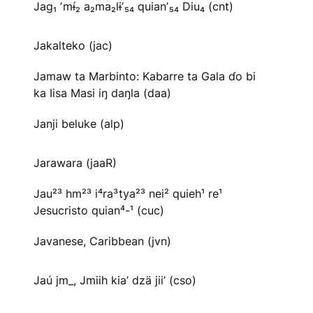
Jag₁ ʼmɨ́₂ a₂ma₂lɨʼ₅₄ quianʼ₅₄ Diu₄ (cnt)
Jakalteko (jac)
Jamaw ta Marbinto: Kabarre ta Gala ɗo bi
ka Iisa Masi iŋ daŋla (daa)
Janji beluke (alp)
Jarawara (jaaR)
Jau²³ hm²³ i⁴ra³tya²³ nei² quieh¹ re¹
Jesucristo quian⁴-¹ (cuc)
Javanese, Caribbean (jvn)
Jaú jm_, Jmiih kia’ dzä jii’ (cso)