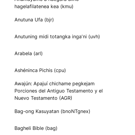
hagelafilatenea kea (kmu)
Anutuna Ufa (bjr)
Anutuning midi totangka ingaʼni (uvh)
Arabela (arl)
Ashéninca Pichis (cpu)
Awajún: Apajuí chichame pegkejam
Porciones del Antiguo Testamento y el
Nuevo Testamento (AGR)
Bag-ong Kasuyatan (bnoNTgnex)
Bagheli Bible (bag)