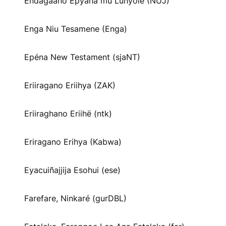
Endagaano Epyaha mu Lunyole (NUJ)
Enga Niu Tesamene (Enga)
Epéna New Testament (sjaNT)
Eriiragano Eriihya (ZAK)
Eriiraghano Eriihë (ntk)
Eriragano Erihya (Kabwa)
Eyacuiñajjija Esohui (ese)
Farefare, Ninkaré (gurDBL)