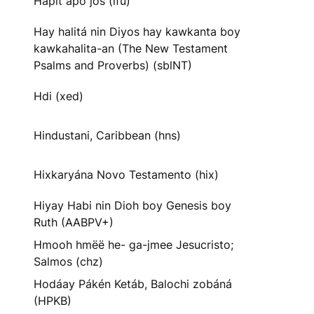
Hapit apo jos (ifu)
Hay halitá nin Diyos hay kawkanta boy
kawkahalita-an (The New Testament
Psalms and Proverbs) (sblNT)
Hdi (xed)
Hindustani, Caribbean (hns)
Hixkaryána Novo Testamento (hix)
Hiyay Habi nin Dioh boy Genesis boy
Ruth (AABPV+)
Hmooh hmëë he- ga-jmee Jesucristo;
Salmos (chz)
Hodáay Pákén Ketáb, Balochi zobáná
(HPKB)