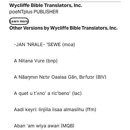
Wycliffe Bible Translators, Inc.
poeNTplus PUBLISHER
Learn more
Other Versions by Wycliffe Bible Translators, Inc.
-JAN ꞌNRALE- ꞌSƐWƐ (moa)
A Nitana Vure (bnp)
A Nãaŋmɩn Nɛtɩr Oaalaa Gãn, Bɩrfʊɔr (BIV)
A quet u tʼʌnoʼ a ricʼbenoʼ (lac)
Aadi keyri: linjiila iisaa almasiihu (ffm)
Aban 'am wiya awan (MQB)