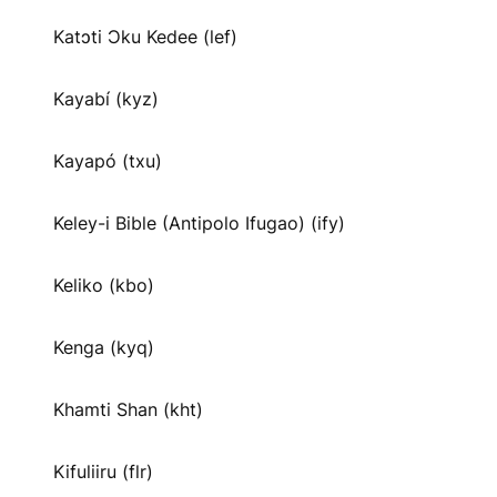
Katɔti Ɔku Kedee (lef)
Kayabí (kyz)
Kayapó (txu)
Keley-i Bible (Antipolo Ifugao) (ify)
Keliko (kbo)
Kenga (kyq)
Khamti Shan (kht)
Kifuliiru (flr)