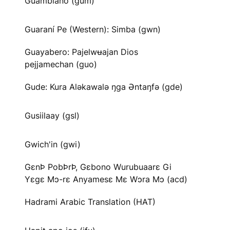
Guambiano (gum)
Guaraní Pe (Western): Simba (gwn)
Guayabero: Pajelwʉajan Dios
pejjamechan (guo)
Gude: Kura Aləkawalə ŋga Əntaŋfə (gde)
Gusiilaay (gsl)
Gwich'in (gwi)
GɛnÞ PobÞrÞ, Gɛbono Wurubuaarɛ Gi
Yɛgɛ Mɔ-rɛ Anyamesɛ Mɛ Wɔra Mɔ (acd)
Hadrami Arabic Translation (HAT)