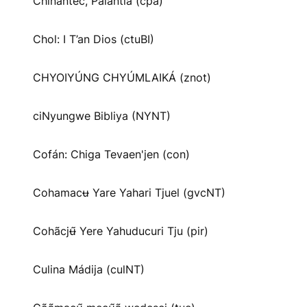
Chinantec, Palantla (cpa)
Chol: I T’an Dios (ctuBI)
CHYOIYÚNG CHYÚMLAIKÁ (znot)
ciNyungwe Bibliya (NYNT)
Cofán: Chiga Tevaen'jen (con)
Cohamacʉ Yare Yahari Tjuel (gvcNT)
Cohãcjʉ̃ Yere Yahuducuri Tju (pir)
Culina Mádija (culNT)