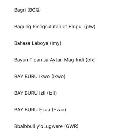
Bagri (BGQ)
Bagung Pinegsulutan et Empuꞌ (plw)
Bahasa Laboya (lmy)
Bayun Tipan sa Aytan Mag-Indi (blx)
BAYỊBURU Ikwo (Ikwo)
BAYỊBURU Izii (Izii)
BAYỊBURU Ẹzaa (Ezaa)
Bbaibbuli y'oLugwere (GWR)