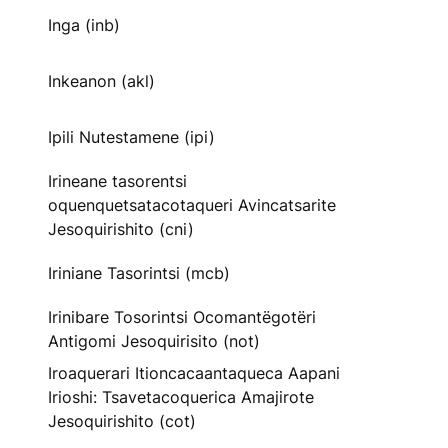
Inga (inb)
Inkeanon (akl)
Ipili Nutestamene (ipi)
Irineane tasorentsi
oquenquetsatacotaqueri Avincatsarite
Jesoquirishito (cni)
Iriniane Tasorintsi (mcb)
Irinibare Tosorintsi Ocomantëgotëri
Antigomi Jesoquirisito (not)
Iroaquerari Itioncacaantaqueca Aapani
Irioshi: Tsavetacoquerica Amajirote
Jesoquirishito (cot)