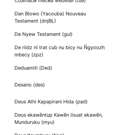
Cõãmacʉ̃ mecʉ̃ã wedesei (tue)
Dan Blowo (Yacouba) Nouveau
Testament (dnjBL)
De Nyew Testament (gul)
De riidz ni trat cub nu bicy nu Ñgyoozh
mbecy (zpz)
Deduamiti (Ded)
Desano (des)
Deus Athi Kapapirani Hida (pad)
Deus ekawẽntup Kawẽn iisuat ekawẽn,
Munduruku (myu)