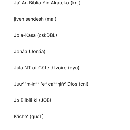
Jaꞌ An Biblia Yin Akateko (knj)
jivən səndesh (mai)
Jola-Kasa (cskDBL)
Jonáa (Jonáa)
Jula NT of Côte d’Ivoire (dyu)
Júu² 'mɨɨn³² 'e³ ca²³ŋɨń² Dios (cnl)
Jɔ Biibili ki (JOB)
K'iche' (qucT)