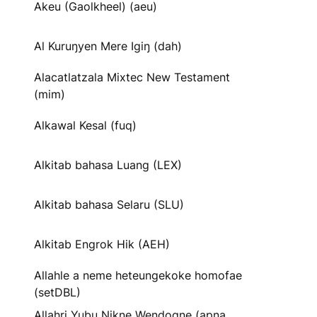
Akeu (Gaolkheel) (aeu)
Al Kuruŋyen Mere Igiŋ (dah)
Alacatlatzala Mixtec New Testament
(mim)
Alkawal Kesal (fuq)
Alkitab bahasa Luang (LEX)
Alkitab bahasa Selaru (SLU)
Alkitab Engrok Hik (AEH)
Allahle a neme heteungekoke homofae
(setDBL)
Allahri Yubu Nikne Wendogne (apna