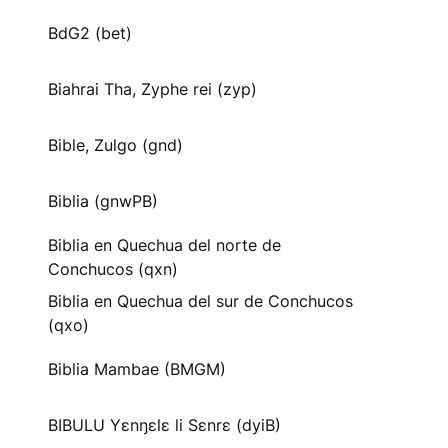
BdG2 (bet)
Biahrai Tha, Zyphe rei (zyp)
Bible, Zulgo (gnd)
Biblia (gnwPB)
Biblia en Quechua del norte de
Conchucos (qxn)
Biblia en Quechua del sur de Conchucos
(qxo)
Biblia Mambae (BMGM)
BIBULU Yɛnŋɛlɛ li Sɛnrɛ (dyiB)