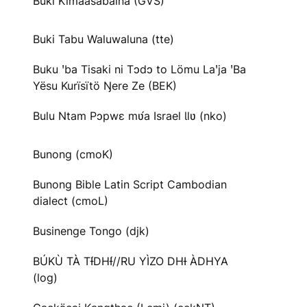
Buki Kimaasabaina (GVS)
Buki Tabu Waluwaluna (tte)
Buku ꞌba Tisaki ni Tɔdɔ to Lömu Laꞌja ꞌBa
Yësu Kurïsïtö Ŋere Ze (BEK)
Bulu Ntam Pɔpwɛ mʋ́a Israel Ɩlʋ (nko)
Bunong (cmoK)
Bunong Bible Latin Script Cambodian
dialect (cmoL)
Businenge Tongo (djk)
BÚKÙ TÀ TƗ́DHƗ́//RU YÌZO DHƗ ÀDHYA
(log)