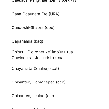
Caekäcai Kangthae (Lemi) (cekNT)
Cana Coaunera Ere (URA)
Candoshi-Shapra (cbu)
Capanahua (kaq)
Ch'orti': E ojroner xeʼ imbʼutz tuaʼ
Cawinquirar Jesucristo (caa)
Chayahuita (Shahui) (cbt)
Chinantec, Comaltepec (cco)
Chinantec, Lealao (cle)