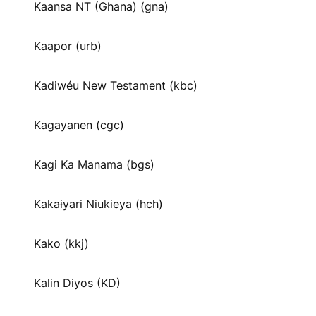
Kaansa NT (Ghana) (gna)
Kaapor (urb)
Kadiwéu New Testament (kbc)
Kagayanen (cgc)
Kagi Ka Manama (bgs)
Kakaɨyari Niukieya (hch)
Kako (kkj)
Kalin Diyos (KD)