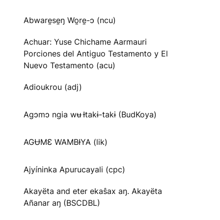
Abware̱se̱ŋ Wo̱re̱-ɔ (ncu)
Achuar: Yuse Chichame Aarmauri
Porciones del Antiguo Testamento y El
Nuevo Testamento (acu)
Adioukrou (adj)
Agɔmɔ ngia wʉ Ɨtakɨ-takɨ (BudKoya)
AGɄMƐ WAMBƗYA (lik)
Ajyíninka Apurucayali (cpc)
Akayëta and eter ekaŝax aŋ. Akayëta
Añanar aŋ (BSCDBL)