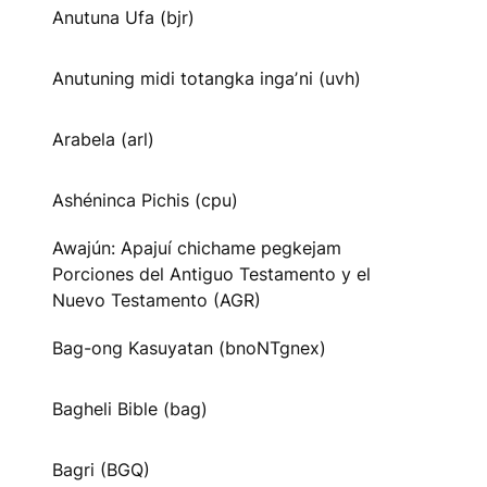
Anutuna Ufa (bjr)
Anutuning midi totangka ingaʼni (uvh)
Arabela (arl)
Ashéninca Pichis (cpu)
Awajún: Apajuí chichame pegkejam
Porciones del Antiguo Testamento y el
Nuevo Testamento (AGR)
Bag-ong Kasuyatan (bnoNTgnex)
Bagheli Bible (bag)
Bagri (BGQ)