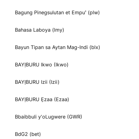
Bagung Pinegsulutan et Empuꞌ (plw)
Bahasa Laboya (lmy)
Bayun Tipan sa Aytan Mag-Indi (blx)
BAYỊBURU Ikwo (Ikwo)
BAYỊBURU Izii (Izii)
BAYỊBURU Ẹzaa (Ezaa)
Bbaibbuli y'oLugwere (GWR)
BdG2 (bet)