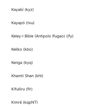
Kayabí (kyz)
Kayapó (txu)
Keley-i Bible (Antipolo Ifugao) (ify)
Keliko (kbo)
Kenga (kyq)
Khamti Shan (kht)
Kifuliiru (flr)
Kimré (kqpNT)