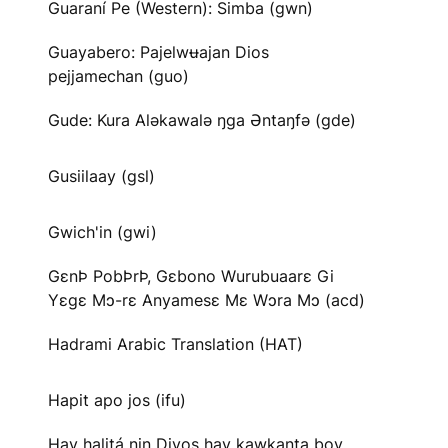
Guaraní Pe (Western): Simba (gwn)
Guayabero: Pajelwʉajan Dios
pejjamechan (guo)
Gude: Kura Aləkawalə ŋga Əntaŋfə (gde)
Gusiilaay (gsl)
Gwich'in (gwi)
GɛnÞ PobÞrÞ, Gɛbono Wurubuaarɛ Gi
Yɛgɛ Mɔ-rɛ Anyamesɛ Mɛ Wɔra Mɔ (acd)
Hadrami Arabic Translation (HAT)
Hapit apo jos (ifu)
Hay halitá nin Diyos hay kawkanta boy