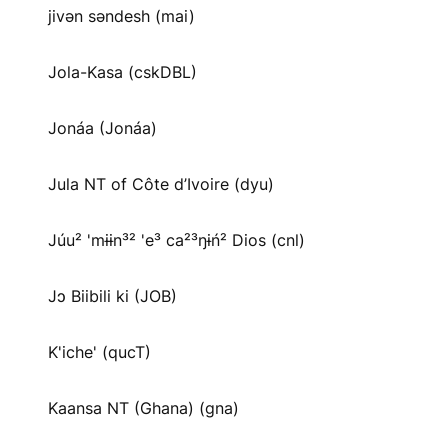
jivən səndesh (mai)
Jola-Kasa (cskDBL)
Jonáa (Jonáa)
Jula NT of Côte d’Ivoire (dyu)
Júu² 'mɨɨn³² 'e³ ca²³ŋɨń² Dios (cnl)
Jɔ Biibili ki (JOB)
K'iche' (qucT)
Kaansa NT (Ghana) (gna)