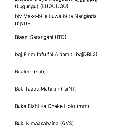
(Lugungu) (LUGUNGU)
bjv Makɨtɨbɨ lə Luwə kɨ ta Nangɨnda
(bjvDBL)
Blaan, Sarangani (ITD)
bqj Firim fafu fal Aláemit (bqjDBL2)
Buglere (sab)
Buk Taabu Matakin (raiNT)
Buka Blahi Ka Cheke Holo (mrn)
Buki Kimaasabaina (GVS)