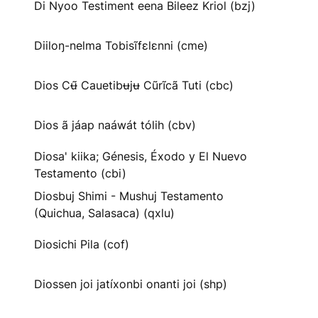
Di Nyoo Testiment eena Bileez Kriol (bzj)
Diiloŋ-nelma Tobisĩfɛlɛnni (cme)
Dios Cʉ̃ Cauetibʉjʉ Cũrĩcã Tuti (cbc)
Dios ã jáap naáwát tólih (cbv)
Diosa' kiika; Génesis, Éxodo y El Nuevo
Testamento (cbi)
Diosbuj Shimi - Mushuj Testamento
(Quichua, Salasaca) (qxlu)
Diosichi Pila (cof)
Diossen joi jatíxonbi onanti joi (shp)