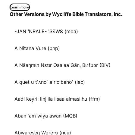
Learn more
Other Versions by Wycliffe Bible Translators, Inc.
-JAN ꞌNRALE- ꞌSƐWƐ (moa)
A Nitana Vure (bnp)
A Nãaŋmɩn Nɛtɩr Oaalaa Gãn, Bɩrfʊɔr (BIV)
A quet u tʼʌnoʼ a ricʼbenoʼ (lac)
Aadi keyri: linjiila iisaa almasiihu (ffm)
Aban 'am wiya awan (MQB)
Abware̱se̱ŋ Wo̱re̱-ɔ (ncu)