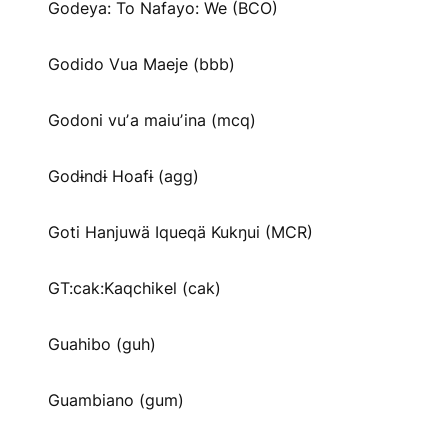
Godeya: To Nafayo: We (BCO)
Godido Vua Maeje (bbb)
Godoni vuʼa maiuʼina (mcq)
Godɨndɨ Hoafɨ (agg)
Goti Hanjuwä Iqueqä Kukŋui (MCR)
GT:cak:Kaqchikel (cak)
Guahibo (guh)
Guambiano (gum)