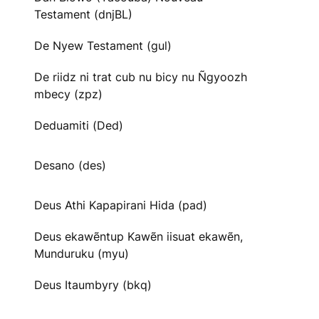
Testament (dnjBL)
De Nyew Testament (gul)
De riidz ni trat cub nu bicy nu Ñgyoozh
mbecy (zpz)
Deduamiti (Ded)
Desano (des)
Deus Athi Kapapirani Hida (pad)
Deus ekawẽntup Kawẽn iisuat ekawẽn,
Munduruku (myu)
Deus Itaumbyry (bkq)