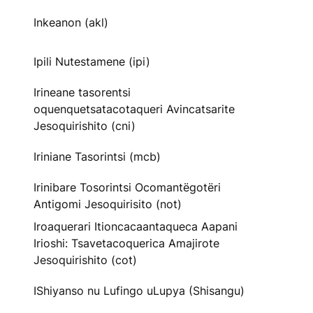
Inkeanon (akl)
Ipili Nutestamene (ipi)
Irineane tasorentsi
oquenquetsatacotaqueri Avincatsarite
Jesoquirishito (cni)
Iriniane Tasorintsi (mcb)
Irinibare Tosorintsi Ocomantëgotëri
Antigomi Jesoquirisito (not)
Iroaquerari Itioncacaantaqueca Aapani
Irioshi: Tsavetacoquerica Amajirote
Jesoquirishito (cot)
IShiyanso nu Lufingo uLupya (Shisangu)