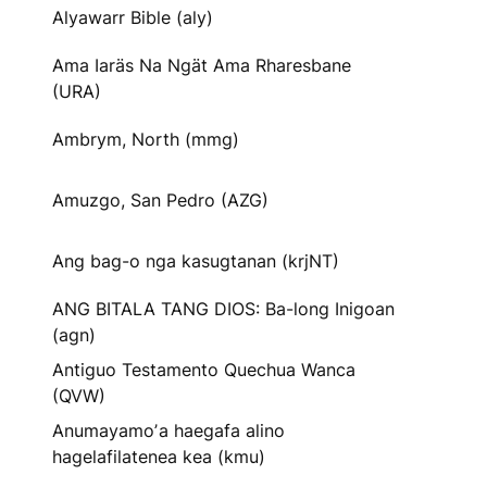
Alyawarr Bible (aly)
Ama Iaräs Na Ngät Ama Rharesbane
(URA)
Ambrym, North (mmg)
Amuzgo, San Pedro (AZG)
Ang bag-o nga kasugtanan (krjNT)
ANG BITALA TANG DIOS: Ba-long Inigoan
(agn)
Antiguo Testamento Quechua Wanca
(QVW)
Anumayamoʼa haegafa alino
hagelafilatenea kea (kmu)