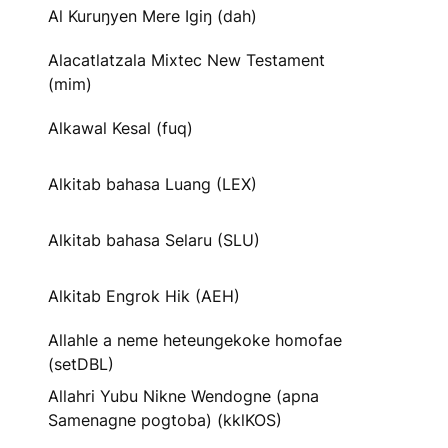
Al Kuruŋyen Mere Igiŋ (dah)
Alacatlatzala Mixtec New Testament
(mim)
Alkawal Kesal (fuq)
Alkitab bahasa Luang (LEX)
Alkitab bahasa Selaru (SLU)
Alkitab Engrok Hik (AEH)
Allahle a neme heteungekoke homofae
(setDBL)
Allahri Yubu Nikne Wendogne (apna
Samenagne pogtoba) (kklKOS)