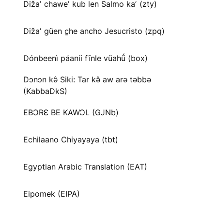
Dižaʼ chaweʼ kub len Salmo kaʼ (zty)
Dižaʼ güen c̱he ancho Jesucristo (zpq)
Dónbeenì páaníi fĩnle vũahṹ (box)
Dɔnɔn kə̂ Siki: Tar kə̂ aw arə təbbə
(KabbaDkS)
EBƆRƐ BE KAWƆL (GJNb)
Echilaano Chiyayaya (tbt)
Egyptian Arabic Translation (EAT)
Eipomek (EIPA)