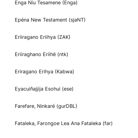
Enga Niu Tesamene (Enga)
Epéna New Testament (sjaNT)
Eriiragano Eriihya (ZAK)
Eriiraghano Eriihë (ntk)
Eriragano Erihya (Kabwa)
Eyacuiñajjija Esohui (ese)
Farefare, Ninkaré (gurDBL)
Fataleka, Farongoe Lea Ana Fataleka (far)