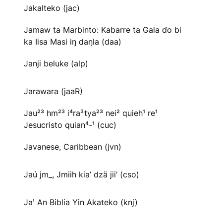
Jakalteko (jac)
Jamaw ta Marbinto: Kabarre ta Gala ɗo bi
ka Iisa Masi iŋ daŋla (daa)
Janji beluke (alp)
Jarawara (jaaR)
Jau²³ hm²³ i⁴ra³tya²³ nei² quieh¹ re¹
Jesucristo quian⁴-¹ (cuc)
Javanese, Caribbean (jvn)
Jaú jm_, Jmiih kia’ dzä jii’ (cso)
Jaꞌ An Biblia Yin Akateko (knj)