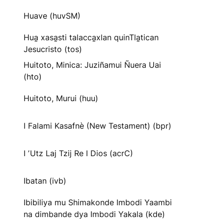
Huave (huvSM)
Hua̱ xasa̱sti talacca̱xlan quinTla̱tican
Jesucristo (tos)
Huitoto, Minica: Juziñamui Ñuera Uai
(hto)
Huitoto, Murui (huu)
I Falami Kasafnè (New Testament) (bpr)
I ʼUtz Laj Tzij Re I Dios (acrC)
Ibatan (ivb)
Ibibiliya mu Shimakonde Imbodi Yaambi
na dimbande dya Imbodi Yakala (kde)