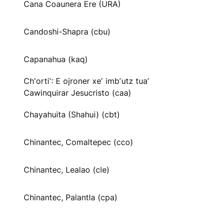
Cana Coaunera Ere (URA)
Candoshi-Shapra (cbu)
Capanahua (kaq)
Ch'orti': E ojroner xeʼ imbʼutz tuaʼ
Cawinquirar Jesucristo (caa)
Chayahuita (Shahui) (cbt)
Chinantec, Comaltepec (cco)
Chinantec, Lealao (cle)
Chinantec, Palantla (cpa)