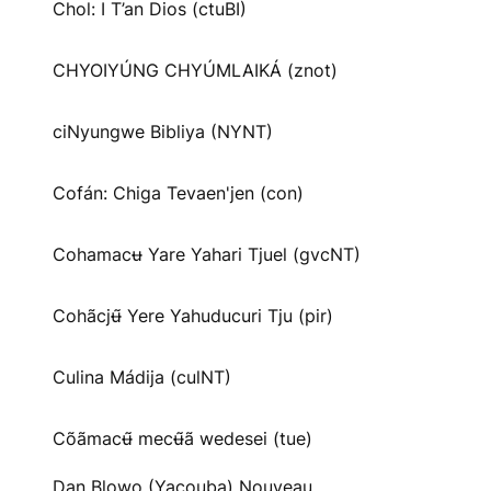
Chol: I T’an Dios (ctuBI)
CHYOIYÚNG CHYÚMLAIKÁ (znot)
ciNyungwe Bibliya (NYNT)
Cofán: Chiga Tevaen'jen (con)
Cohamacʉ Yare Yahari Tjuel (gvcNT)
Cohãcjʉ̃ Yere Yahuducuri Tju (pir)
Culina Mádija (culNT)
Cõãmacʉ̃ mecʉ̃ã wedesei (tue)
Dan Blowo (Yacouba) Nouveau