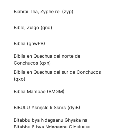
Biahrai Tha, Zyphe rei (zyp)
Bible, Zulgo (gnd)
Biblia (gnwPB)
Biblia en Quechua del norte de
Conchucos (qxn)
Biblia en Quechua del sur de Conchucos
(qxo)
Biblia Mambae (BMGM)
BIBULU Yɛnŋɛlɛ li Sɛnrɛ (dyiB)
Bitabbu bya Ndagaanu Ghyaka na
Bitabbu 6 bya Ndagaanu Gi̱gu̱lu̱u̱su̱