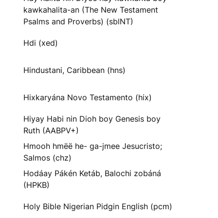
kawkahalita-an (The New Testament
Psalms and Proverbs) (sblNT)
Hdi (xed)
Hindustani, Caribbean (hns)
Hixkaryána Novo Testamento (hix)
Hiyay Habi nin Dioh boy Genesis boy
Ruth (AABPV+)
Hmooh hmëë he- ga-jmee Jesucristo;
Salmos (chz)
Hodáay Pákén Ketáb, Balochi zobáná
(HPKB)
Holy Bible Nigerian Pidgin English (pcm)