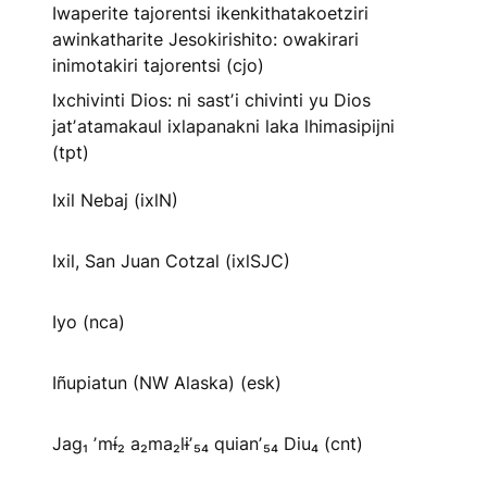
Iwaperite tajorentsi ikenkithatakoetziri
awinkatharite Jesokirishito: owakirari
inimotakiri tajorentsi (cjo)
Ixchivinti Dios: ni sastʼi chivinti yu Dios
jatʼatamakaul ixlapanakni laka lhimasipijni
(tpt)
Ixil Nebaj (ixlN)
Ixil, San Juan Cotzal (ixlSJC)
Iyo (nca)
Iñupiatun (NW Alaska) (esk)
Jag₁ ʼmɨ́₂ a₂ma₂lɨʼ₅₄ quianʼ₅₄ Diu₄ (cnt)