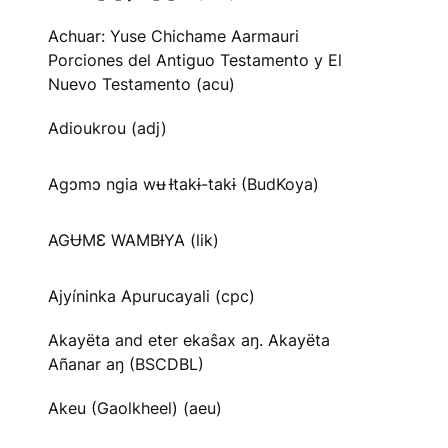
Achuar: Yuse Chichame Aarmauri
Porciones del Antiguo Testamento y El
Nuevo Testamento (acu)
Adioukrou (adj)
Agɔmɔ ngia wʉ Ɨtakɨ-takɨ (BudKoya)
AGɄMƐ WAMBƗYA (lik)
Ajyíninka Apurucayali (cpc)
Akayëta and eter ekaŝax aŋ. Akayëta
Añanar aŋ (BSCDBL)
Akeu (Gaolkheel) (aeu)