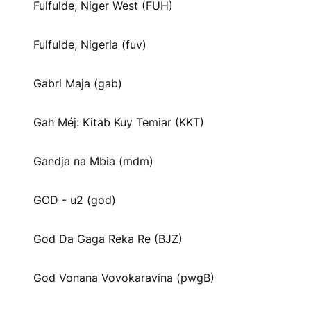
Fulfulde, Niger West (FUH)
Fulfulde, Nigeria (fuv)
Gabri Maja (gab)
Gah Méj: Kitab Kuy Temiar (KKT)
Gandja na Mbɨa (mdm)
GOD - u2 (god)
God Da Gaga Reka Re (BJZ)
God Vonana Vovokaravina (pwgB)