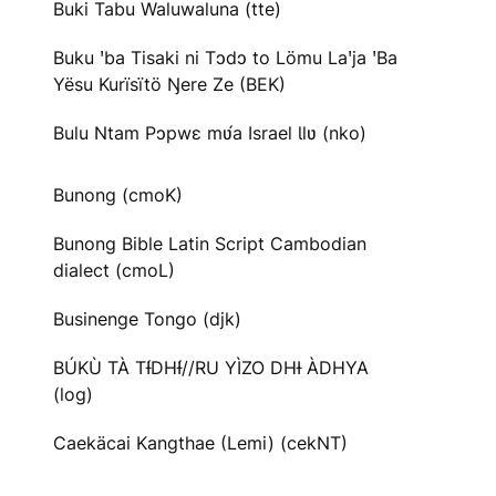
Buki Tabu Waluwaluna (tte)
Buku ꞌba Tisaki ni Tɔdɔ to Lömu Laꞌja ꞌBa
Yësu Kurïsïtö Ŋere Ze (BEK)
Bulu Ntam Pɔpwɛ mʋ́a Israel Ɩlʋ (nko)
Bunong (cmoK)
Bunong Bible Latin Script Cambodian
dialect (cmoL)
Businenge Tongo (djk)
BÚKÙ TÀ TƗ́DHƗ́//RU YÌZO DHƗ ÀDHYA
(log)
Caekäcai Kangthae (Lemi) (cekNT)