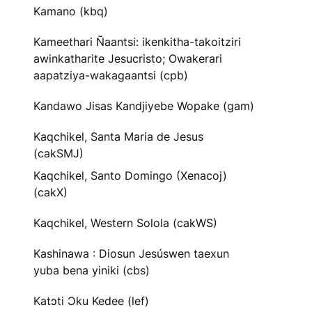
Kamano (kbq)
Kameethari Ñaantsi: ikenkitha-takoitziri
awinkatharite Jesucristo; Owakerari
aapatziya-wakagaantsi (cpb)
Kandawo Jisas Kandjiyebe Wopake (gam)
Kaqchikel, Santa Maria de Jesus
(cakSMJ)
Kaqchikel, Santo Domingo (Xenacoj)
(cakX)
Kaqchikel, Western Solola (cakWS)
Kashinawa : Diosun Jesúswen taexun
yuba bena yiniki (cbs)
Katɔti Ɔku Kedee (lef)