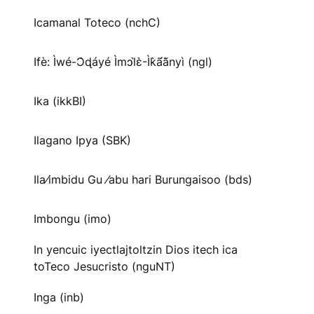
Icamanal Toteco (nchC)
Ifè: Ìwé-Ɔ̀ɖáyé Ìmↄl̀ɛ̀-Ìk̀ã́ã̀nyì (ngl)
Ika (ikkBI)
Ilagano Ipya (SBK)
Ila⁄imbidu Gu ⁄abu hari Burungaisoo (bds)
Imbongu (imo)
In yencuic iyectlajtoltzin Dios itech ica
toTeco Jesucristo (nguNT)
Inga (inb)