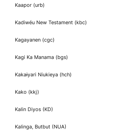
Kaapor (urb)
Kadiwéu New Testament (kbc)
Kagayanen (cgc)
Kagi Ka Manama (bgs)
Kakaɨyari Niukieya (hch)
Kako (kkj)
Kalin Diyos (KD)
Kalinga, Butbut (NUA)