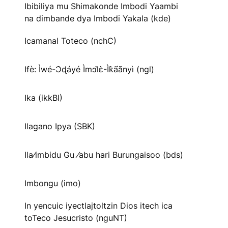
Ibibiliya mu Shimakonde Imbodi Yaambi
na dimbande dya Imbodi Yakala (kde)
Icamanal Toteco (nchC)
Ifè: Ìwé-Ɔ̀ɖáyé Ìmↄl̀ɛ̀-Ìk̀ã́ã̀nyì (ngl)
Ika (ikkBI)
Ilagano Ipya (SBK)
Ila⁄imbidu Gu ⁄abu hari Burungaisoo (bds)
Imbongu (imo)
In yencuic iyectlajtoltzin Dios itech ica
toTeco Jesucristo (nguNT)