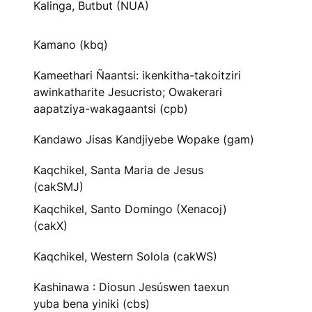
Kalinga, Butbut (NUA)
Kamano (kbq)
Kameethari Ñaantsi: ikenkitha-takoitziri
awinkatharite Jesucristo; Owakerari
aapatziya-wakagaantsi (cpb)
Kandawo Jisas Kandjiyebe Wopake (gam)
Kaqchikel, Santa Maria de Jesus
(cakSMJ)
Kaqchikel, Santo Domingo (Xenacoj)
(cakX)
Kaqchikel, Western Solola (cakWS)
Kashinawa : Diosun Jesúswen taexun
yuba bena yiniki (cbs)