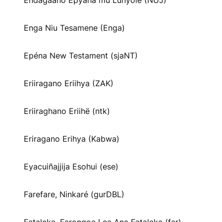
Endagaano Epyaha mu Lunyole (NUJ)
Enga Niu Tesamene (Enga)
Epéna New Testament (sjaNT)
Eriiragano Eriihya (ZAK)
Eriiraghano Eriihë (ntk)
Eriragano Erihya (Kabwa)
Eyacuiñajjija Esohui (ese)
Farefare, Ninkaré (gurDBL)