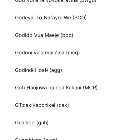
God Vonana Vovokaravina (pwgB)
Godeya: To Nafayo: We (BCO)
Godido Vua Maeje (bbb)
Godoni vuʼa maiuʼina (mcq)
Godɨndɨ Hoafɨ (agg)
Goti Hanjuwä Iqueqä Kukŋui (MCR)
GT:cak:Kaqchikel (cak)
Guahibo (guh)