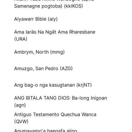
Samenagne pogtoba) (kklKOS)
Alyawarr Bible (aly)
Ama Iaräs Na Ngät Ama Rharesbane
(URA)
Ambrym, North (mmg)
Amuzgo, San Pedro (AZG)
Ang bag-o nga kasugtanan (krjNT)
ANG BITALA TANG DIOS: Ba-long Inigoan
(agn)
Antiguo Testamento Quechua Wanca
(QVW)
Anumayamoʼa haegafa alino