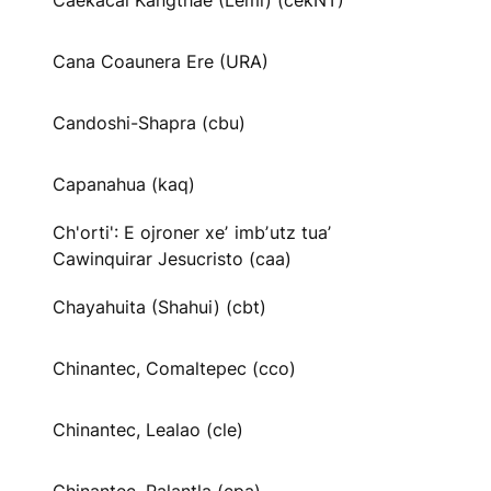
Caekäcai Kangthae (Lemi) (cekNT)
Cana Coaunera Ere (URA)
Candoshi-Shapra (cbu)
Capanahua (kaq)
Ch'orti': E ojroner xeʼ imbʼutz tuaʼ
Cawinquirar Jesucristo (caa)
Chayahuita (Shahui) (cbt)
Chinantec, Comaltepec (cco)
Chinantec, Lealao (cle)