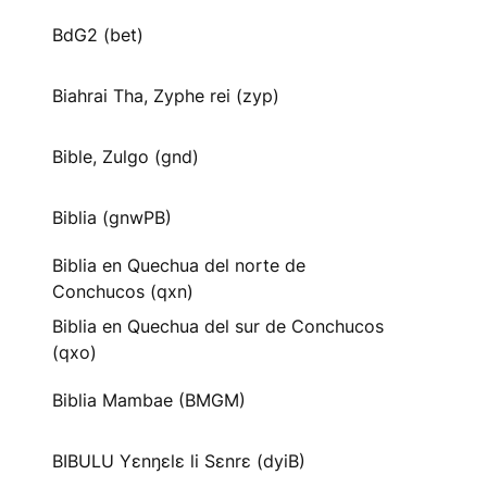
BdG2 (bet)
Biahrai Tha, Zyphe rei (zyp)
Bible, Zulgo (gnd)
Biblia (gnwPB)
Biblia en Quechua del norte de
Conchucos (qxn)
Biblia en Quechua del sur de Conchucos
(qxo)
Biblia Mambae (BMGM)
BIBULU Yɛnŋɛlɛ li Sɛnrɛ (dyiB)