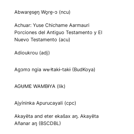
Abware̱se̱ŋ Wo̱re̱-ɔ (ncu)
Achuar: Yuse Chichame Aarmauri
Porciones del Antiguo Testamento y El
Nuevo Testamento (acu)
Adioukrou (adj)
Agɔmɔ ngia wʉ Ɨtakɨ-takɨ (BudKoya)
AGɄMƐ WAMBƗYA (lik)
Ajyíninka Apurucayali (cpc)
Akayëta and eter ekaŝax aŋ. Akayëta
Añanar aŋ (BSCDBL)