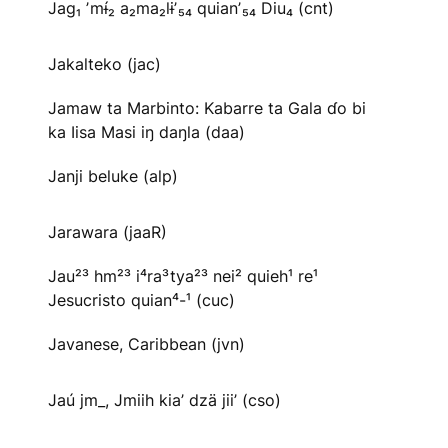
Jag₁ ʼmɨ́₂ a₂ma₂lɨʼ₅₄ quianʼ₅₄ Diu₄ (cnt)
Jakalteko (jac)
Jamaw ta Marbinto: Kabarre ta Gala ɗo bi
ka Iisa Masi iŋ daŋla (daa)
Janji beluke (alp)
Jarawara (jaaR)
Jau²³ hm²³ i⁴ra³tya²³ nei² quieh¹ re¹
Jesucristo quian⁴-¹ (cuc)
Javanese, Caribbean (jvn)
Jaú jm_, Jmiih kia’ dzä jii’ (cso)