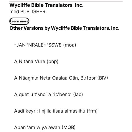
Wycliffe Bible Translators, Inc.
med PUBLISHER
Learn more
Other Versions by Wycliffe Bible Translators, Inc.
-JAN ꞌNRALE- ꞌSƐWƐ (moa)
A Nitana Vure (bnp)
A Nãaŋmɩn Nɛtɩr Oaalaa Gãn, Bɩrfʊɔr (BIV)
A quet u tʼʌnoʼ a ricʼbenoʼ (lac)
Aadi keyri: linjiila iisaa almasiihu (ffm)
Aban 'am wiya awan (MQB)