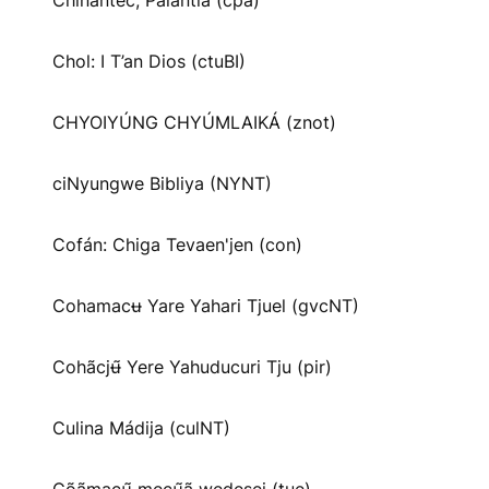
Chinantec, Palantla (cpa)
Chol: I T’an Dios (ctuBI)
CHYOIYÚNG CHYÚMLAIKÁ (znot)
ciNyungwe Bibliya (NYNT)
Cofán: Chiga Tevaen'jen (con)
Cohamacʉ Yare Yahari Tjuel (gvcNT)
Cohãcjʉ̃ Yere Yahuducuri Tju (pir)
Culina Mádija (culNT)