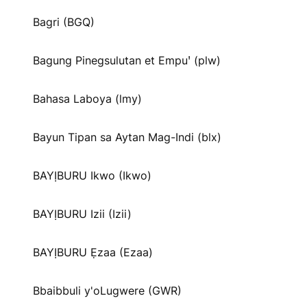
Bagri (BGQ)
Bagung Pinegsulutan et Empuꞌ (plw)
Bahasa Laboya (lmy)
Bayun Tipan sa Aytan Mag-Indi (blx)
BAYỊBURU Ikwo (Ikwo)
BAYỊBURU Izii (Izii)
BAYỊBURU Ẹzaa (Ezaa)
Bbaibbuli y'oLugwere (GWR)