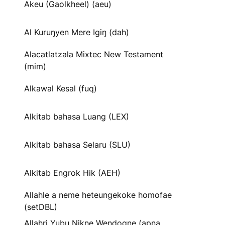
Akeu (Gaolkheel) (aeu)
Al Kuruŋyen Mere Igiŋ (dah)
Alacatlatzala Mixtec New Testament
(mim)
Alkawal Kesal (fuq)
Alkitab bahasa Luang (LEX)
Alkitab bahasa Selaru (SLU)
Alkitab Engrok Hik (AEH)
Allahle a neme heteungekoke homofae
(setDBL)
Allahri Yubu Nikne Wendogne (apna