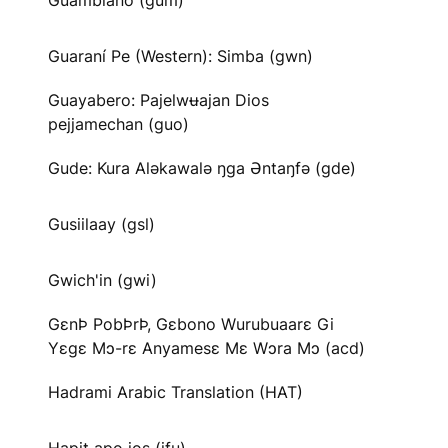
Guambiano (gum)
Guaraní Pe (Western): Simba (gwn)
Guayabero: Pajelwʉajan Dios
pejjamechan (guo)
Gude: Kura Aləkawalə ŋga Əntaŋfə (gde)
Gusiilaay (gsl)
Gwich'in (gwi)
GɛnÞ PobÞrÞ, Gɛbono Wurubuaarɛ Gi
Yɛgɛ Mɔ-rɛ Anyamesɛ Mɛ Wɔra Mɔ (acd)
Hadrami Arabic Translation (HAT)