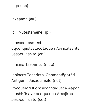
Inga (inb)
Inkeanon (akl)
Ipili Nutestamene (ipi)
Irineane tasorentsi
oquenquetsatacotaqueri Avincatsarite
Jesoquirishito (cni)
Iriniane Tasorintsi (mcb)
Irinibare Tosorintsi Ocomantëgotëri
Antigomi Jesoquirisito (not)
Iroaquerari Itioncacaantaqueca Aapani
Irioshi: Tsavetacoquerica Amajirote
Jesoquirishito (cot)