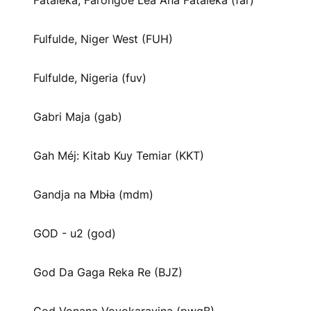
Fataleka, Farongoe Lea Ana Fataleka (far)
Fulfulde, Niger West (FUH)
Fulfulde, Nigeria (fuv)
Gabri Maja (gab)
Gah Méj: Kitab Kuy Temiar (KKT)
Gandja na Mbɨa (mdm)
GOD - u2 (god)
God Da Gaga Reka Re (BJZ)