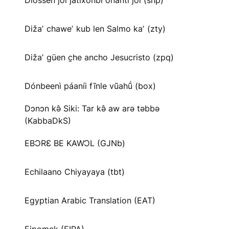
Diossen joi jatíxonbi onanti joi (shp)
Dižaʼ chaweʼ kub len Salmo kaʼ (zty)
Dižaʼ güen c̱he ancho Jesucristo (zpq)
Dónbeenì páaníi fĩnle vũahṹ (box)
Dɔnɔn kə̂ Siki: Tar kə̂ aw arə təbbə
(KabbaDkS)
EBƆRƐ BE KAWƆL (GJNb)
Echilaano Chiyayaya (tbt)
Egyptian Arabic Translation (EAT)