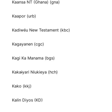
Kaansa NT (Ghana) (gna)
Kaapor (urb)
Kadiwéu New Testament (kbc)
Kagayanen (cgc)
Kagi Ka Manama (bgs)
Kakaɨyari Niukieya (hch)
Kako (kkj)
Kalin Diyos (KD)