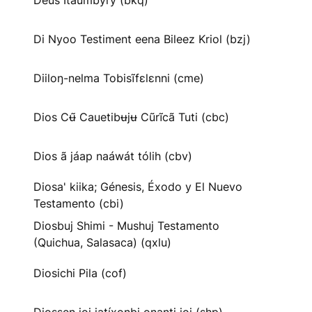
Deus Itaumbyry (bkq)
Di Nyoo Testiment eena Bileez Kriol (bzj)
Diiloŋ-nelma Tobisĩfɛlɛnni (cme)
Dios Cʉ̃ Cauetibʉjʉ Cũrĩcã Tuti (cbc)
Dios ã jáap naáwát tólih (cbv)
Diosa' kiika; Génesis, Éxodo y El Nuevo
Testamento (cbi)
Diosbuj Shimi - Mushuj Testamento
(Quichua, Salasaca) (qxlu)
Diosichi Pila (cof)