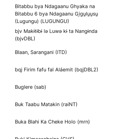
Bitabbu bya Ndagaanu Ghyaka na
Bitabbu 6 bya Ndagaanu Gi̱gu̱lu̱u̱su̱
(Lugungu) (LUGUNGU)
bjv Makɨtɨbɨ lə Luwə kɨ ta Nangɨnda
(bjvDBL)
Blaan, Sarangani (ITD)
bqj Firim fafu fal Aláemit (bqjDBL2)
Buglere (sab)
Buk Taabu Matakin (raiNT)
Buka Blahi Ka Cheke Holo (mrn)