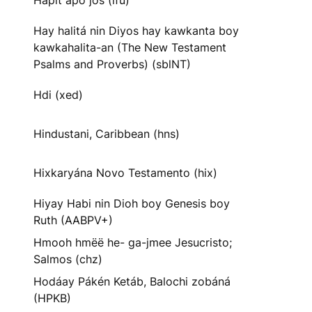
Hapit apo jos (ifu)
Hay halitá nin Diyos hay kawkanta boy
kawkahalita-an (The New Testament
Psalms and Proverbs) (sblNT)
Hdi (xed)
Hindustani, Caribbean (hns)
Hixkaryána Novo Testamento (hix)
Hiyay Habi nin Dioh boy Genesis boy
Ruth (AABPV+)
Hmooh hmëë he- ga-jmee Jesucristo;
Salmos (chz)
Hodáay Pákén Ketáb, Balochi zobáná
(HPKB)