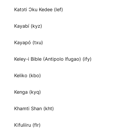
Katɔti Ɔku Kedee (lef)
Kayabí (kyz)
Kayapó (txu)
Keley-i Bible (Antipolo Ifugao) (ify)
Keliko (kbo)
Kenga (kyq)
Khamti Shan (kht)
Kifuliiru (flr)