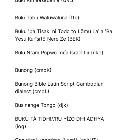
Buki Kimaasabaina (GVS)
Buki Tabu Waluwaluna (tte)
Buku ꞌba Tisaki ni Tɔdɔ to Lömu Laꞌja ꞌBa
Yësu Kurïsïtö Ŋere Ze (BEK)
Bulu Ntam Pɔpwɛ mʋ́a Israel Ɩlʋ (nko)
Bunong (cmoK)
Bunong Bible Latin Script Cambodian
dialect (cmoL)
Businenge Tongo (djk)
BÚKÙ TÀ TƗ́DHƗ́//RU YÌZO DHƗ ÀDHYA
(log)