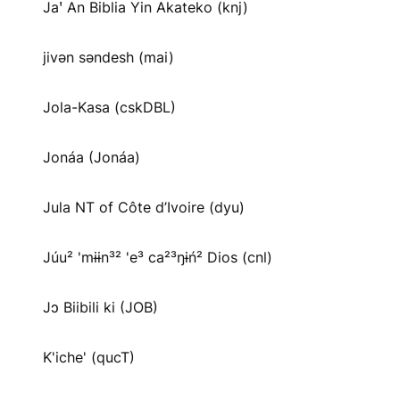
Jaꞌ An Biblia Yin Akateko (knj)
jivən səndesh (mai)
Jola-Kasa (cskDBL)
Jonáa (Jonáa)
Jula NT of Côte d’Ivoire (dyu)
Júu² 'mɨɨn³² 'e³ ca²³ŋɨń² Dios (cnl)
Jɔ Biibili ki (JOB)
K'iche' (qucT)