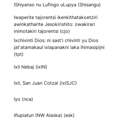
IShiyanso nu Lufingo uLupya (Shisangu)
Iwaperite tajorentsi ikenkithatakoetziri
awinkatharite Jesokirishito: owakirari
inimotakiri tajorentsi (cjo)
Ixchivinti Dios: ni sastʼi chivinti yu Dios
jatʼatamakaul ixlapanakni laka lhimasipijni
(tpt)
Ixil Nebaj (ixlN)
Ixil, San Juan Cotzal (ixlSJC)
Iyo (nca)
Iñupiatun (NW Alaska) (esk)