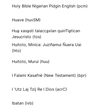
Holy Bible Nigerian Pidgin English (pcm)
Huave (huvSM)
Hua̱ xasa̱sti talacca̱xlan quinTla̱tican
Jesucristo (tos)
Huitoto, Minica: Juziñamui Ñuera Uai
(hto)
Huitoto, Murui (huu)
I Falami Kasafnè (New Testament) (bpr)
I ʼUtz Laj Tzij Re I Dios (acrC)
Ibatan (ivb)