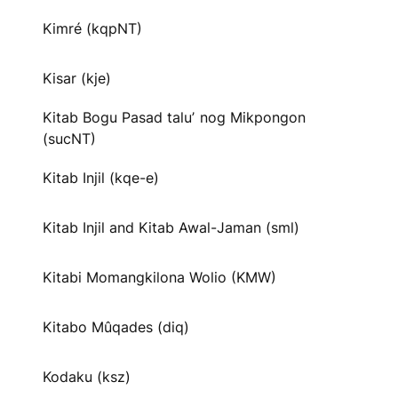
Kimré (kqpNT)
Kisar (kje)
Kitab Bogu Pasad taluʼ nog Mikpongon
(sucNT)
Kitab Injil (kqe-e)
Kitab Injil and Kitab Awal-Jaman (sml)
Kitabi Momangkilona Wolio (KMW)
Kitabo Mûqades (diq)
Kodaku (ksz)