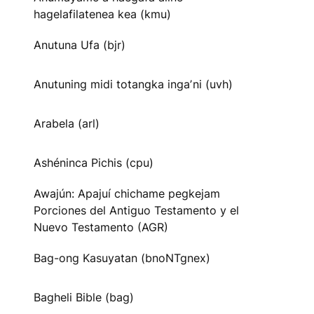
hagelafilatenea kea (kmu)
Anutuna Ufa (bjr)
Anutuning midi totangka ingaʼni (uvh)
Arabela (arl)
Ashéninca Pichis (cpu)
Awajún: Apajuí chichame pegkejam
Porciones del Antiguo Testamento y el
Nuevo Testamento (AGR)
Bag-ong Kasuyatan (bnoNTgnex)
Bagheli Bible (bag)