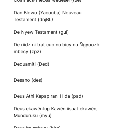
Cõãmacʉ̃ mecʉ̃ã wedesei (tue)
Dan Blowo (Yacouba) Nouveau
Testament (dnjBL)
De Nyew Testament (gul)
De riidz ni trat cub nu bicy nu Ñgyoozh
mbecy (zpz)
Deduamiti (Ded)
Desano (des)
Deus Athi Kapapirani Hida (pad)
Deus ekawẽntup Kawẽn iisuat ekawẽn,
Munduruku (myu)