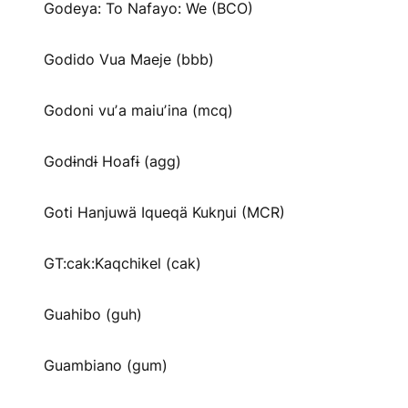
Godeya: To Nafayo: We (BCO)
Godido Vua Maeje (bbb)
Godoni vuʼa maiuʼina (mcq)
Godɨndɨ Hoafɨ (agg)
Goti Hanjuwä Iqueqä Kukŋui (MCR)
GT:cak:Kaqchikel (cak)
Guahibo (guh)
Guambiano (gum)