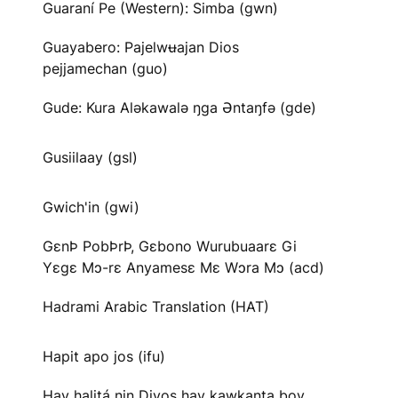
Guaraní Pe (Western): Simba (gwn)
Guayabero: Pajelwʉajan Dios
pejjamechan (guo)
Gude: Kura Aləkawalə ŋga Əntaŋfə (gde)
Gusiilaay (gsl)
Gwich'in (gwi)
GɛnÞ PobÞrÞ, Gɛbono Wurubuaarɛ Gi
Yɛgɛ Mɔ-rɛ Anyamesɛ Mɛ Wɔra Mɔ (acd)
Hadrami Arabic Translation (HAT)
Hapit apo jos (ifu)
Hay halitá nin Diyos hay kawkanta boy