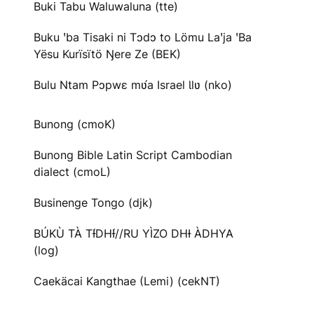
Buki Tabu Waluwaluna (tte)
Buku ꞌba Tisaki ni Tɔdɔ to Lömu Laꞌja ꞌBa
Yësu Kurïsïtö Ŋere Ze (BEK)
Bulu Ntam Pɔpwɛ mʋ́a Israel Ɩlʋ (nko)
Bunong (cmoK)
Bunong Bible Latin Script Cambodian
dialect (cmoL)
Businenge Tongo (djk)
BÚKÙ TÀ TƗ́DHƗ́//RU YÌZO DHƗ ÀDHYA
(log)
Caekäcai Kangthae (Lemi) (cekNT)