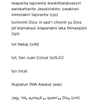
Iwaperite tajorentsi ikenkithatakoetziri
awinkatharite Jesokirishito: owakirari
inimotakiri tajorentsi (cjo)
Ixchivinti Dios: ni sastʼi chivinti yu Dios
jatʼatamakaul ixlapanakni laka lhimasipijni
(tpt)
Ixil Nebaj (ixlN)
Ixil, San Juan Cotzal (ixlSJC)
Iyo (nca)
Iñupiatun (NW Alaska) (esk)
Jag₁ ʼmɨ́₂ a₂ma₂lɨʼ₅₄ quianʼ₅₄ Diu₄ (cnt)