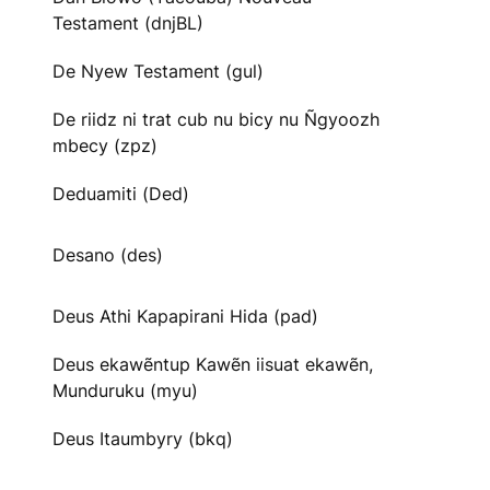
Testament (dnjBL)
De Nyew Testament (gul)
De riidz ni trat cub nu bicy nu Ñgyoozh
mbecy (zpz)
Deduamiti (Ded)
Desano (des)
Deus Athi Kapapirani Hida (pad)
Deus ekawẽntup Kawẽn iisuat ekawẽn,
Munduruku (myu)
Deus Itaumbyry (bkq)