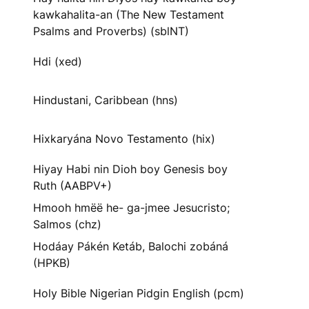
kawkahalita-an (The New Testament
Psalms and Proverbs) (sblNT)
Hdi (xed)
Hindustani, Caribbean (hns)
Hixkaryána Novo Testamento (hix)
Hiyay Habi nin Dioh boy Genesis boy
Ruth (AABPV+)
Hmooh hmëë he- ga-jmee Jesucristo;
Salmos (chz)
Hodáay Pákén Ketáb, Balochi zobáná
(HPKB)
Holy Bible Nigerian Pidgin English (pcm)