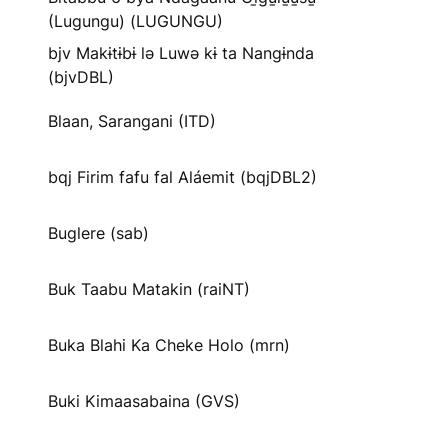
(Lugungu) (LUGUNGU)
bjv Makɨtɨbɨ lə Luwə kɨ ta Nangɨnda
(bjvDBL)
Blaan, Sarangani (ITD)
bqj Firim fafu fal Aláemit (bqjDBL2)
Buglere (sab)
Buk Taabu Matakin (raiNT)
Buka Blahi Ka Cheke Holo (mrn)
Buki Kimaasabaina (GVS)