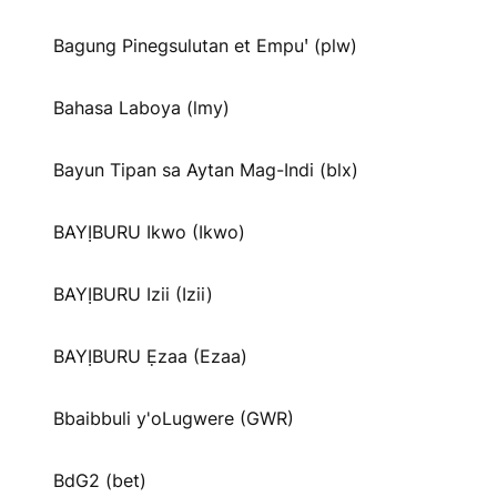
Bagung Pinegsulutan et Empuꞌ (plw)
Bahasa Laboya (lmy)
Bayun Tipan sa Aytan Mag-Indi (blx)
BAYỊBURU Ikwo (Ikwo)
BAYỊBURU Izii (Izii)
BAYỊBURU Ẹzaa (Ezaa)
Bbaibbuli y'oLugwere (GWR)
BdG2 (bet)