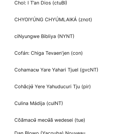
Chol: I T’an Dios (ctuBI)
CHYOIYÚNG CHYÚMLAIKÁ (znot)
ciNyungwe Bibliya (NYNT)
Cofán: Chiga Tevaen'jen (con)
Cohamacʉ Yare Yahari Tjuel (gvcNT)
Cohãcjʉ̃ Yere Yahuducuri Tju (pir)
Culina Mádija (culNT)
Cõãmacʉ̃ mecʉ̃ã wedesei (tue)
Dan Blowo (Yacouba) Nouveau