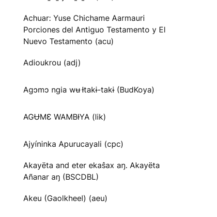
Achuar: Yuse Chichame Aarmauri
Porciones del Antiguo Testamento y El
Nuevo Testamento (acu)
Adioukrou (adj)
Agɔmɔ ngia wʉ Ɨtakɨ-takɨ (BudKoya)
AGɄMƐ WAMBƗYA (lik)
Ajyíninka Apurucayali (cpc)
Akayëta and eter ekaŝax aŋ. Akayëta
Añanar aŋ (BSCDBL)
Akeu (Gaolkheel) (aeu)