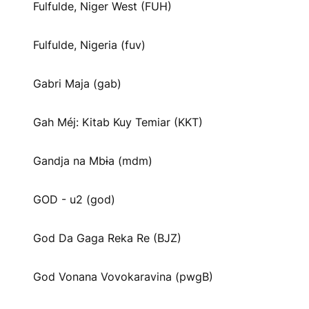
Fulfulde, Niger West (FUH)
Fulfulde, Nigeria (fuv)
Gabri Maja (gab)
Gah Méj: Kitab Kuy Temiar (KKT)
Gandja na Mbɨa (mdm)
GOD - u2 (god)
God Da Gaga Reka Re (BJZ)
God Vonana Vovokaravina (pwgB)