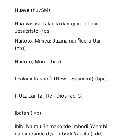
Huave (huvSM)
Hua̱ xasa̱sti talacca̱xlan quinTla̱tican
Jesucristo (tos)
Huitoto, Minica: Juziñamui Ñuera Uai
(hto)
Huitoto, Murui (huu)
I Falami Kasafnè (New Testament) (bpr)
I ʼUtz Laj Tzij Re I Dios (acrC)
Ibatan (ivb)
Ibibiliya mu Shimakonde Imbodi Yaambi
na dimbande dya Imbodi Yakala (kde)