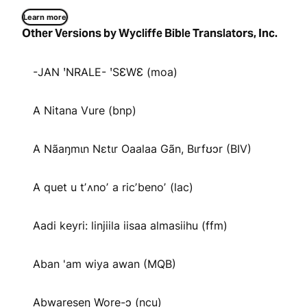
Learn more
Other Versions by Wycliffe Bible Translators, Inc.
-JAN ꞌNRALE- ꞌSƐWƐ (moa)
A Nitana Vure (bnp)
A Nãaŋmɩn Nɛtɩr Oaalaa Gãn, Bɩrfʊɔr (BIV)
A quet u tʼʌnoʼ a ricʼbenoʼ (lac)
Aadi keyri: linjiila iisaa almasiihu (ffm)
Aban 'am wiya awan (MQB)
Abware̱se̱ŋ Wo̱re̱-ɔ (ncu)