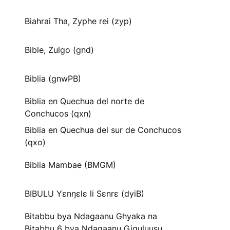
Biahrai Tha, Zyphe rei (zyp)
Bible, Zulgo (gnd)
Biblia (gnwPB)
Biblia en Quechua del norte de
Conchucos (qxn)
Biblia en Quechua del sur de Conchucos
(qxo)
Biblia Mambae (BMGM)
BIBULU Yɛnŋɛlɛ li Sɛnrɛ (dyiB)
Bitabbu bya Ndagaanu Ghyaka na
Bitabbu 6 bya Ndagaanu Gi̱gu̱lu̱u̱su̱