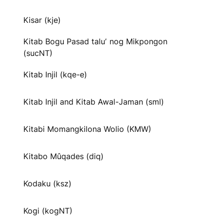
Kisar (kje)
Kitab Bogu Pasad taluʼ nog Mikpongon
(sucNT)
Kitab Injil (kqe-e)
Kitab Injil and Kitab Awal-Jaman (sml)
Kitabi Momangkilona Wolio (KMW)
Kitabo Mûqades (diq)
Kodaku (ksz)
Kogi (kogNT)