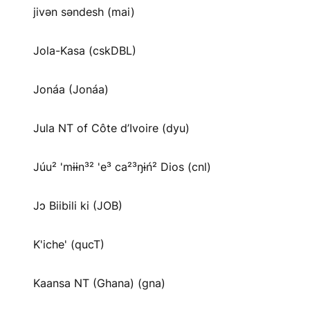
jivən səndesh (mai)
Jola-Kasa (cskDBL)
Jonáa (Jonáa)
Jula NT of Côte d’Ivoire (dyu)
Júu² 'mɨɨn³² 'e³ ca²³ŋɨń² Dios (cnl)
Jɔ Biibili ki (JOB)
K'iche' (qucT)
Kaansa NT (Ghana) (gna)