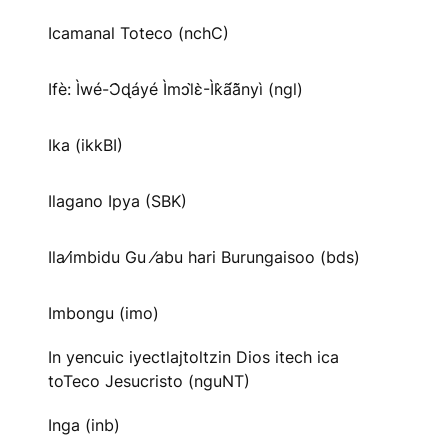
Icamanal Toteco (nchC)
Ifè: Ìwé-Ɔ̀ɖáyé Ìmↄl̀ɛ̀-Ìk̀ã́ã̀nyì (ngl)
Ika (ikkBI)
Ilagano Ipya (SBK)
Ila⁄imbidu Gu ⁄abu hari Burungaisoo (bds)
Imbongu (imo)
In yencuic iyectlajtoltzin Dios itech ica
toTeco Jesucristo (nguNT)
Inga (inb)