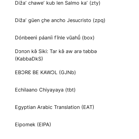
Dižaʼ chaweʼ kub len Salmo kaʼ (zty)
Dižaʼ güen c̱he ancho Jesucristo (zpq)
Dónbeenì páaníi fĩnle vũahṹ (box)
Dɔnɔn kə̂ Siki: Tar kə̂ aw arə təbbə
(KabbaDkS)
EBƆRƐ BE KAWƆL (GJNb)
Echilaano Chiyayaya (tbt)
Egyptian Arabic Translation (EAT)
Eipomek (EIPA)