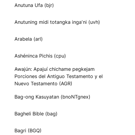
Anutuna Ufa (bjr)
Anutuning midi totangka ingaʼni (uvh)
Arabela (arl)
Ashéninca Pichis (cpu)
Awajún: Apajuí chichame pegkejam
Porciones del Antiguo Testamento y el
Nuevo Testamento (AGR)
Bag-ong Kasuyatan (bnoNTgnex)
Bagheli Bible (bag)
Bagri (BGQ)