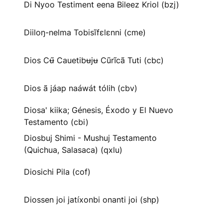
Di Nyoo Testiment eena Bileez Kriol (bzj)
Diiloŋ-nelma Tobisĩfɛlɛnni (cme)
Dios Cʉ̃ Cauetibʉjʉ Cũrĩcã Tuti (cbc)
Dios ã jáap naáwát tólih (cbv)
Diosa' kiika; Génesis, Éxodo y El Nuevo
Testamento (cbi)
Diosbuj Shimi - Mushuj Testamento
(Quichua, Salasaca) (qxlu)
Diosichi Pila (cof)
Diossen joi jatíxonbi onanti joi (shp)