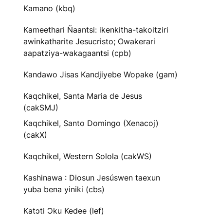
Kamano (kbq)
Kameethari Ñaantsi: ikenkitha-takoitziri
awinkatharite Jesucristo; Owakerari
aapatziya-wakagaantsi (cpb)
Kandawo Jisas Kandjiyebe Wopake (gam)
Kaqchikel, Santa Maria de Jesus
(cakSMJ)
Kaqchikel, Santo Domingo (Xenacoj)
(cakX)
Kaqchikel, Western Solola (cakWS)
Kashinawa : Diosun Jesúswen taexun
yuba bena yiniki (cbs)
Katɔti Ɔku Kedee (lef)