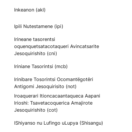
Inkeanon (akl)
Ipili Nutestamene (ipi)
Irineane tasorentsi
oquenquetsatacotaqueri Avincatsarite
Jesoquirishito (cni)
Iriniane Tasorintsi (mcb)
Irinibare Tosorintsi Ocomantëgotëri
Antigomi Jesoquirisito (not)
Iroaquerari Itioncacaantaqueca Aapani
Irioshi: Tsavetacoquerica Amajirote
Jesoquirishito (cot)
IShiyanso nu Lufingo uLupya (Shisangu)