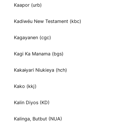
Kaapor (urb)
Kadiwéu New Testament (kbc)
Kagayanen (cgc)
Kagi Ka Manama (bgs)
Kakaɨyari Niukieya (hch)
Kako (kkj)
Kalin Diyos (KD)
Kalinga, Butbut (NUA)