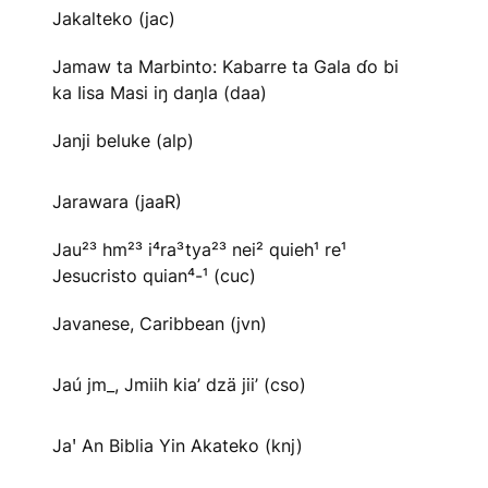
Jakalteko (jac)
Jamaw ta Marbinto: Kabarre ta Gala ɗo bi
ka Iisa Masi iŋ daŋla (daa)
Janji beluke (alp)
Jarawara (jaaR)
Jau²³ hm²³ i⁴ra³tya²³ nei² quieh¹ re¹
Jesucristo quian⁴-¹ (cuc)
Javanese, Caribbean (jvn)
Jaú jm_, Jmiih kia’ dzä jii’ (cso)
Jaꞌ An Biblia Yin Akateko (knj)