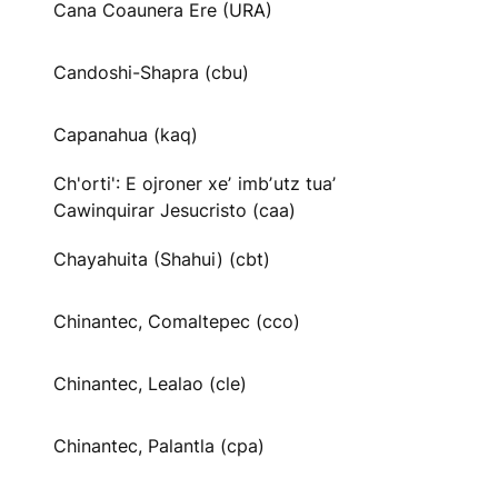
Cana Coaunera Ere (URA)
Candoshi-Shapra (cbu)
Capanahua (kaq)
Ch'orti': E ojroner xeʼ imbʼutz tuaʼ
Cawinquirar Jesucristo (caa)
Chayahuita (Shahui) (cbt)
Chinantec, Comaltepec (cco)
Chinantec, Lealao (cle)
Chinantec, Palantla (cpa)