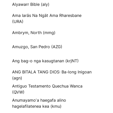
Alyawarr Bible (aly)
Ama Iaräs Na Ngät Ama Rharesbane
(URA)
Ambrym, North (mmg)
Amuzgo, San Pedro (AZG)
Ang bag-o nga kasugtanan (krjNT)
ANG BITALA TANG DIOS: Ba-long Inigoan
(agn)
Antiguo Testamento Quechua Wanca
(QVW)
Anumayamoʼa haegafa alino
hagelafilatenea kea (kmu)