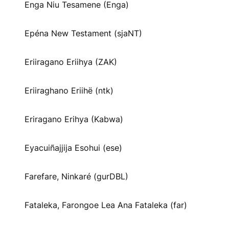
Enga Niu Tesamene (Enga)
Epéna New Testament (sjaNT)
Eriiragano Eriihya (ZAK)
Eriiraghano Eriihë (ntk)
Eriragano Erihya (Kabwa)
Eyacuiñajjija Esohui (ese)
Farefare, Ninkaré (gurDBL)
Fataleka, Farongoe Lea Ana Fataleka (far)