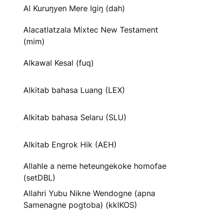
Al Kuruŋyen Mere Igiŋ (dah)
Alacatlatzala Mixtec New Testament
(mim)
Alkawal Kesal (fuq)
Alkitab bahasa Luang (LEX)
Alkitab bahasa Selaru (SLU)
Alkitab Engrok Hik (AEH)
Allahle a neme heteungekoke homofae
(setDBL)
Allahri Yubu Nikne Wendogne (apna
Samenagne pogtoba) (kklKOS)