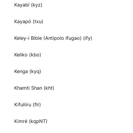
Kayabí (kyz)
Kayapó (txu)
Keley-i Bible (Antipolo Ifugao) (ify)
Keliko (kbo)
Kenga (kyq)
Khamti Shan (kht)
Kifuliiru (flr)
Kimré (kqpNT)