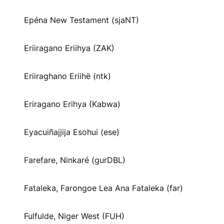
Epéna New Testament (sjaNT)
Eriiragano Eriihya (ZAK)
Eriiraghano Eriihë (ntk)
Eriragano Erihya (Kabwa)
Eyacuiñajjija Esohui (ese)
Farefare, Ninkaré (gurDBL)
Fataleka, Farongoe Lea Ana Fataleka (far)
Fulfulde, Niger West (FUH)