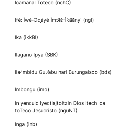
Icamanal Toteco (nchC)
Ifè: Ìwé-Ɔ̀ɖáyé Ìmↄl̀ɛ̀-Ìk̀ã́ã̀nyì (ngl)
Ika (ikkBI)
Ilagano Ipya (SBK)
Ila⁄imbidu Gu ⁄abu hari Burungaisoo (bds)
Imbongu (imo)
In yencuic iyectlajtoltzin Dios itech ica
toTeco Jesucristo (nguNT)
Inga (inb)