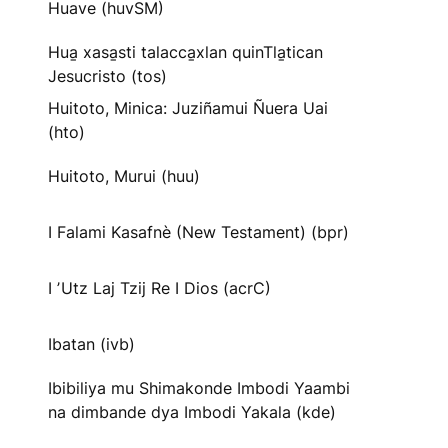
Huave (huvSM)
Hua̱ xasa̱sti talacca̱xlan quinTla̱tican
Jesucristo (tos)
Huitoto, Minica: Juziñamui Ñuera Uai
(hto)
Huitoto, Murui (huu)
I Falami Kasafnè (New Testament) (bpr)
I ʼUtz Laj Tzij Re I Dios (acrC)
Ibatan (ivb)
Ibibiliya mu Shimakonde Imbodi Yaambi
na dimbande dya Imbodi Yakala (kde)