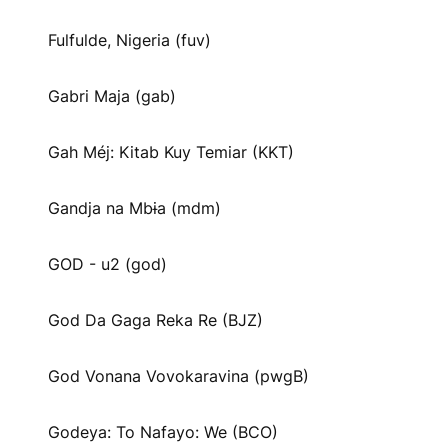
Fulfulde, Nigeria (fuv)
Gabri Maja (gab)
Gah Méj: Kitab Kuy Temiar (KKT)
Gandja na Mbɨa (mdm)
GOD - u2 (god)
God Da Gaga Reka Re (BJZ)
God Vonana Vovokaravina (pwgB)
Godeya: To Nafayo: We (BCO)