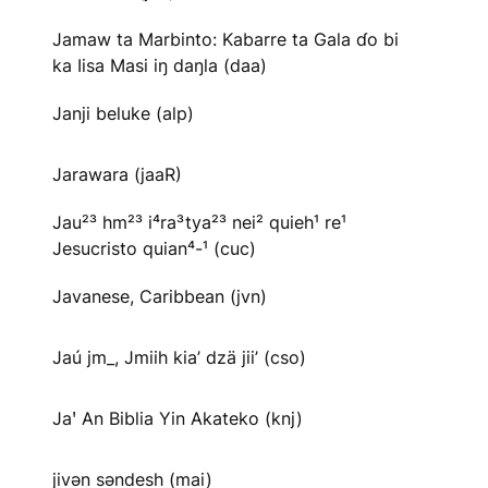
Jamaw ta Marbinto: Kabarre ta Gala ɗo bi
ka Iisa Masi iŋ daŋla (daa)
Janji beluke (alp)
Jarawara (jaaR)
Jau²³ hm²³ i⁴ra³tya²³ nei² quieh¹ re¹
Jesucristo quian⁴-¹ (cuc)
Javanese, Caribbean (jvn)
Jaú jm_, Jmiih kia’ dzä jii’ (cso)
Jaꞌ An Biblia Yin Akateko (knj)
jivən səndesh (mai)