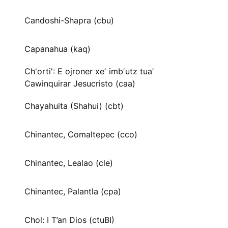
Candoshi-Shapra (cbu)
Capanahua (kaq)
Ch'orti': E ojroner xeʼ imbʼutz tuaʼ
Cawinquirar Jesucristo (caa)
Chayahuita (Shahui) (cbt)
Chinantec, Comaltepec (cco)
Chinantec, Lealao (cle)
Chinantec, Palantla (cpa)
Chol: I T’an Dios (ctuBI)