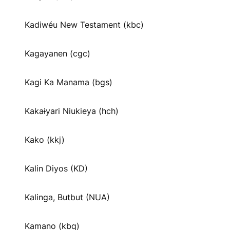
Kadiwéu New Testament (kbc)
Kagayanen (cgc)
Kagi Ka Manama (bgs)
Kakaɨyari Niukieya (hch)
Kako (kkj)
Kalin Diyos (KD)
Kalinga, Butbut (NUA)
Kamano (kbq)