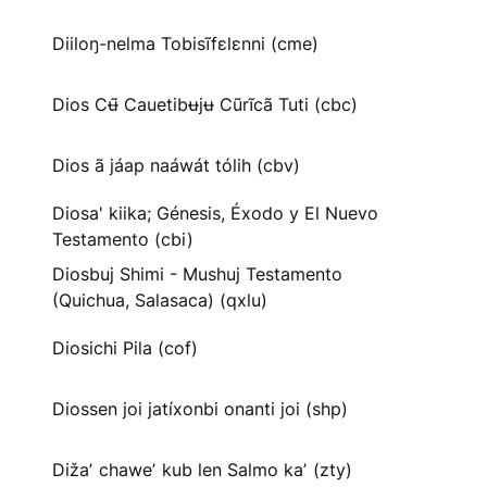
Diiloŋ-nelma Tobisĩfɛlɛnni (cme)
Dios Cʉ̃ Cauetibʉjʉ Cũrĩcã Tuti (cbc)
Dios ã jáap naáwát tólih (cbv)
Diosa' kiika; Génesis, Éxodo y El Nuevo
Testamento (cbi)
Diosbuj Shimi - Mushuj Testamento
(Quichua, Salasaca) (qxlu)
Diosichi Pila (cof)
Diossen joi jatíxonbi onanti joi (shp)
Dižaʼ chaweʼ kub len Salmo kaʼ (zty)