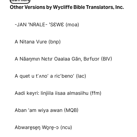
Learn more
Other Versions by Wycliffe Bible Translators, Inc.
-JAN ꞌNRALE- ꞌSƐWƐ (moa)
A Nitana Vure (bnp)
A Nãaŋmɩn Nɛtɩr Oaalaa Gãn, Bɩrfʊɔr (BIV)
A quet u tʼʌnoʼ a ricʼbenoʼ (lac)
Aadi keyri: linjiila iisaa almasiihu (ffm)
Aban 'am wiya awan (MQB)
Abware̱se̱ŋ Wo̱re̱-ɔ (ncu)