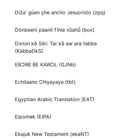
Dižaʼ güen c̱he ancho Jesucristo (zpq)
Dónbeenì páaníi fĩnle vũahṹ (box)
Dɔnɔn kə̂ Siki: Tar kə̂ aw arə təbbə
(KabbaDkS)
EBƆRƐ BE KAWƆL (GJNb)
Echilaano Chiyayaya (tbt)
Egyptian Arabic Translation (EAT)
Eipomek (EIPA)
Ekajuk New Testament (ekaNT)