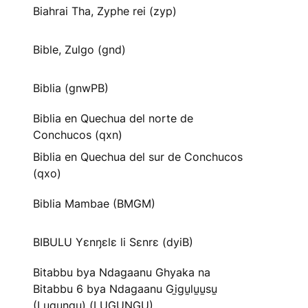
Biahrai Tha, Zyphe rei (zyp)
Bible, Zulgo (gnd)
Biblia (gnwPB)
Biblia en Quechua del norte de
Conchucos (qxn)
Biblia en Quechua del sur de Conchucos
(qxo)
Biblia Mambae (BMGM)
BIBULU Yɛnŋɛlɛ li Sɛnrɛ (dyiB)
Bitabbu bya Ndagaanu Ghyaka na
Bitabbu 6 bya Ndagaanu Gi̱gu̱lu̱u̱su̱
(Lugungu) (LUGUNGU)