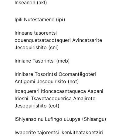
Inkeanon (akl)
Ipili Nutestamene (ipi)
Irineane tasorentsi
oquenquetsatacotaqueri Avincatsarite
Jesoquirishito (cni)
Iriniane Tasorintsi (mcb)
Irinibare Tosorintsi Ocomantëgotëri
Antigomi Jesoquirisito (not)
Iroaquerari Itioncacaantaqueca Aapani
Irioshi: Tsavetacoquerica Amajirote
Jesoquirishito (cot)
IShiyanso nu Lufingo uLupya (Shisangu)
Iwaperite tajorentsi ikenkithatakoetziri