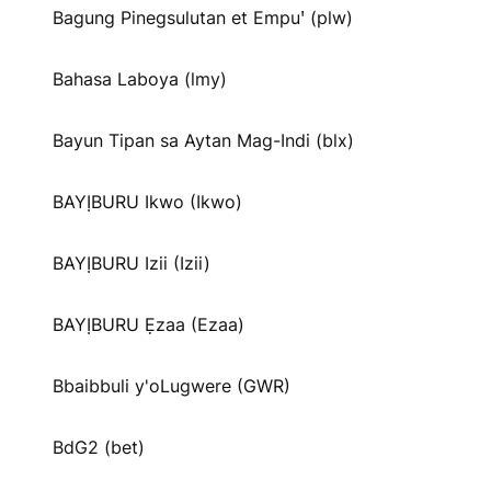
Bagung Pinegsulutan et Empuꞌ (plw)
Bahasa Laboya (lmy)
Bayun Tipan sa Aytan Mag-Indi (blx)
BAYỊBURU Ikwo (Ikwo)
BAYỊBURU Izii (Izii)
BAYỊBURU Ẹzaa (Ezaa)
Bbaibbuli y'oLugwere (GWR)
BdG2 (bet)