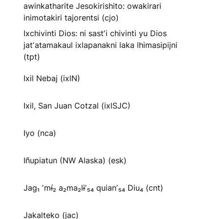
awinkatharite Jesokirishito: owakirari
inimotakiri tajorentsi (cjo)
Ixchivinti Dios: ni sastʼi chivinti yu Dios
jatʼatamakaul ixlapanakni laka lhimasipijni
(tpt)
Ixil Nebaj (ixlN)
Ixil, San Juan Cotzal (ixlSJC)
Iyo (nca)
Iñupiatun (NW Alaska) (esk)
Jag₁ ʼmɨ́₂ a₂ma₂lɨʼ₅₄ quianʼ₅₄ Diu₄ (cnt)
Jakalteko (jac)