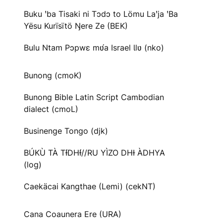
Buku ꞌba Tisaki ni Tɔdɔ to Lömu Laꞌja ꞌBa
Yësu Kurïsïtö Ŋere Ze (BEK)
Bulu Ntam Pɔpwɛ mʋ́a Israel Ɩlʋ (nko)
Bunong (cmoK)
Bunong Bible Latin Script Cambodian
dialect (cmoL)
Businenge Tongo (djk)
BÚKÙ TÀ TƗ́DHƗ́//RU YÌZO DHƗ ÀDHYA
(log)
Caekäcai Kangthae (Lemi) (cekNT)
Cana Coaunera Ere (URA)