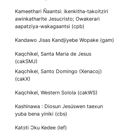
Kameethari Ñaantsi: ikenkitha-takoitziri
awinkatharite Jesucristo; Owakerari
aapatziya-wakagaantsi (cpb)
Kandawo Jisas Kandjiyebe Wopake (gam)
Kaqchikel, Santa Maria de Jesus
(cakSMJ)
Kaqchikel, Santo Domingo (Xenacoj)
(cakX)
Kaqchikel, Western Solola (cakWS)
Kashinawa : Diosun Jesúswen taexun
yuba bena yiniki (cbs)
Katɔti Ɔku Kedee (lef)