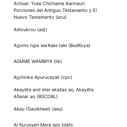
Achuar: Yuse Chichame Aarmauri
Porciones del Antiguo Testamento y El
Nuevo Testamento (acu)
Adioukrou (adj)
Agɔmɔ ngia wʉ Ɨtakɨ-takɨ (BudKoya)
AGɄMƐ WAMBƗYA (lik)
Ajyíninka Apurucayali (cpc)
Akayëta and eter ekaŝax aŋ. Akayëta
Añanar aŋ (BSCDBL)
Akeu (Gaolkheel) (aeu)
Al Kuruŋyen Mere Igiŋ (dah)