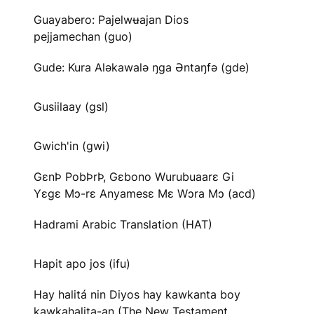
Guayabero: Pajelwʉajan Dios
pejjamechan (guo)
Gude: Kura Aləkawalə ŋga Əntaŋfə (gde)
Gusiilaay (gsl)
Gwich'in (gwi)
GɛnÞ PobÞrÞ, Gɛbono Wurubuaarɛ Gi
Yɛgɛ Mɔ-rɛ Anyamesɛ Mɛ Wɔra Mɔ (acd)
Hadrami Arabic Translation (HAT)
Hapit apo jos (ifu)
Hay halitá nin Diyos hay kawkanta boy
kawkahalita-an (The New Testament