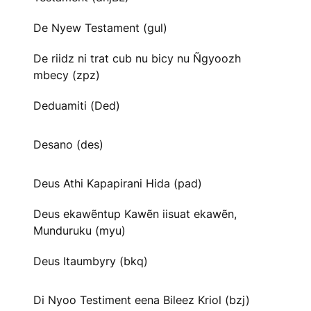
De Nyew Testament (gul)
De riidz ni trat cub nu bicy nu Ñgyoozh
mbecy (zpz)
Deduamiti (Ded)
Desano (des)
Deus Athi Kapapirani Hida (pad)
Deus ekawẽntup Kawẽn iisuat ekawẽn,
Munduruku (myu)
Deus Itaumbyry (bkq)
Di Nyoo Testiment eena Bileez Kriol (bzj)