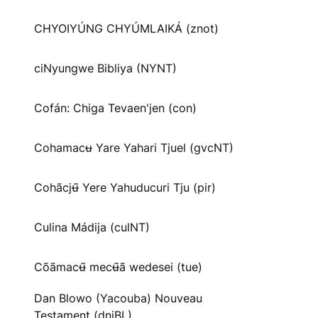
CHYOIYÚNG CHYÚMLAIKÁ (znot)
ciNyungwe Bibliya (NYNT)
Cofán: Chiga Tevaen'jen (con)
Cohamacʉ Yare Yahari Tjuel (gvcNT)
Cohãcjʉ̃ Yere Yahuducuri Tju (pir)
Culina Mádija (culNT)
Cõãmacʉ̃ mecʉ̃ã wedesei (tue)
Dan Blowo (Yacouba) Nouveau
Testament (dnjBL)