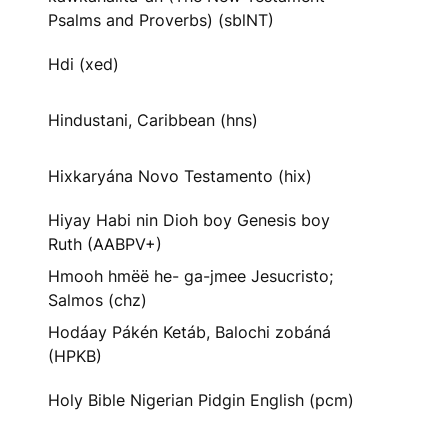
Psalms and Proverbs) (sblNT)
Hdi (xed)
Hindustani, Caribbean (hns)
Hixkaryána Novo Testamento (hix)
Hiyay Habi nin Dioh boy Genesis boy
Ruth (AABPV+)
Hmooh hmëë he- ga-jmee Jesucristo;
Salmos (chz)
Hodáay Pákén Ketáb, Balochi zobáná
(HPKB)
Holy Bible Nigerian Pidgin English (pcm)