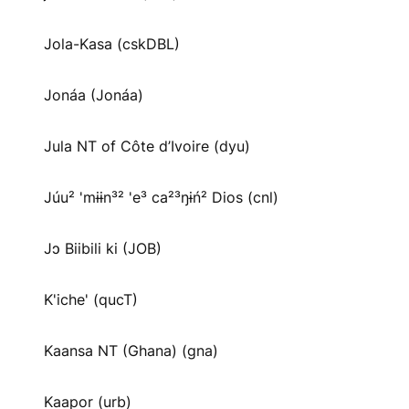
Jola-Kasa (cskDBL)
Jonáa (Jonáa)
Jula NT of Côte d’Ivoire (dyu)
Júu² 'mɨɨn³² 'e³ ca²³ŋɨń² Dios (cnl)
Jɔ Biibili ki (JOB)
K'iche' (qucT)
Kaansa NT (Ghana) (gna)
Kaapor (urb)