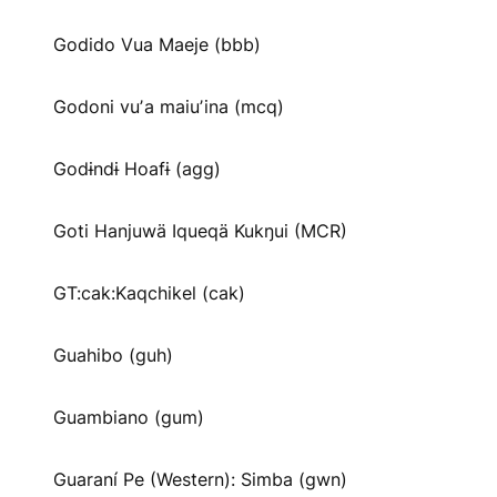
Godido Vua Maeje (bbb)
Godoni vuʼa maiuʼina (mcq)
Godɨndɨ Hoafɨ (agg)
Goti Hanjuwä Iqueqä Kukŋui (MCR)
GT:cak:Kaqchikel (cak)
Guahibo (guh)
Guambiano (gum)
Guaraní Pe (Western): Simba (gwn)