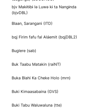
bjv Makɨtɨbɨ lə Luwə kɨ ta Nangɨnda
(bjvDBL)
Blaan, Sarangani (ITD)
bqj Firim fafu fal Aláemit (bqjDBL2)
Buglere (sab)
Buk Taabu Matakin (raiNT)
Buka Blahi Ka Cheke Holo (mrn)
Buki Kimaasabaina (GVS)
Buki Tabu Waluwaluna (tte)