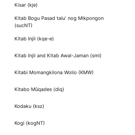
Kisar (kje)
Kitab Bogu Pasad taluʼ nog Mikpongon
(sucNT)
Kitab Injil (kqe-e)
Kitab Injil and Kitab Awal-Jaman (sml)
Kitabi Momangkilona Wolio (KMW)
Kitabo Mûqades (diq)
Kodaku (ksz)
Kogi (kogNT)