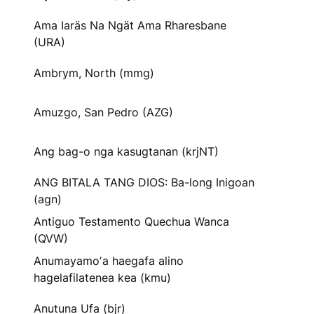
Ama Iaräs Na Ngät Ama Rharesbane
(URA)
Ambrym, North (mmg)
Amuzgo, San Pedro (AZG)
Ang bag-o nga kasugtanan (krjNT)
ANG BITALA TANG DIOS: Ba-long Inigoan
(agn)
Antiguo Testamento Quechua Wanca
(QVW)
Anumayamoʼa haegafa alino
hagelafilatenea kea (kmu)
Anutuna Ufa (bjr)