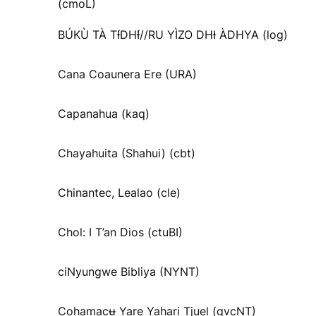
(cmoL)
BÚKÙ TÀ TƗ́DHƗ́//RU YÌZO DHƗ ÀDHYA (log)
Cana Coaunera Ere (URA)
Capanahua (kaq)
Chayahuita (Shahui) (cbt)
Chinantec, Lealao (cle)
Chol: I T’an Dios (ctuBI)
ciNyungwe Bibliya (NYNT)
Cohamacʉ Yare Yahari Tjuel (gvcNT)