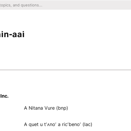
in-aai
Inc.
A Nitana Vure (bnp)
A quet u tʼʌnoʼ a ricʼbenoʼ (lac)