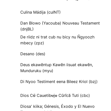
Culina Mádija (culNT)
Dan Blowo (Yacouba) Nouveau Testament
(dnjBL)
De riidz ni trat cub nu bicy nu Ñgyoozh
mbecy (zpz)
Desano (des)
Deus ekawẽntup Kawẽn iisuat ekawẽn,
Munduruku (myu)
Di Nyoo Testiment eena Bileez Kriol (bzj)
Dios Cʉ̃ Cauetibʉjʉ Cũrĩcã Tuti (cbc)
Diosa' kiika; Génesis, Éxodo y El Nuevo