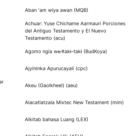
Aban 'am wiya awan (MQB)
Achuar: Yuse Chichame Aarmauri Porciones
del Antiguo Testamento y El Nuevo
Testamento (acu)
Agɔmɔ ngia wʉ Ɨtakɨ-takɨ (BudKoya)
Ajyíninka Apurucayali (cpc)
ar
Akeu (Gaolkheel) (aeu)
Alacatlatzala Mixtec New Testament (mim)
Alkitab bahasa Luang (LEX)