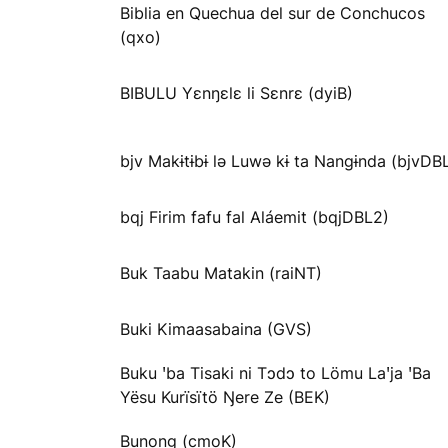
Biblia en Quechua del sur de Conchucos
(qxo)
BIBULU Yɛnŋɛlɛ li Sɛnrɛ (dyiB)
bjv Makɨtɨbɨ lə Luwə kɨ ta Nangɨnda (bjvDB
bqj Firim fafu fal Aláemit (bqjDBL2)
Buk Taabu Matakin (raiNT)
Buki Kimaasabaina (GVS)
Buku ꞌba Tisaki ni Tɔdɔ to Lömu Laꞌja ꞌBa
Yësu Kurïsïtö Ŋere Ze (BEK)
Bunong (cmoK)