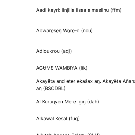
Aadi keyri: linjiila iisaa almasiihu (ffm)
Abware̱se̱ŋ Wo̱re̱-ɔ (ncu)
Adioukrou (adj)
AGɄMƐ WAMBƗYA (lik)
Akayëta and eter ekaŝax aŋ. Akayëta Añan
aŋ (BSCDBL)
Al Kuruŋyen Mere Igiŋ (dah)
Alkawal Kesal (fuq)