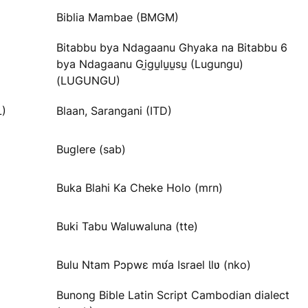
Biblia Mambae (BMGM)
Bitabbu bya Ndagaanu Ghyaka na Bitabbu 6
bya Ndagaanu Gi̱gu̱lu̱u̱su̱ (Lugungu)
(LUGUNGU)
L)
Blaan, Sarangani (ITD)
Buglere (sab)
Buka Blahi Ka Cheke Holo (mrn)
Buki Tabu Waluwaluna (tte)
Bulu Ntam Pɔpwɛ mʋ́a Israel Ɩlʋ (nko)
Bunong Bible Latin Script Cambodian dialect