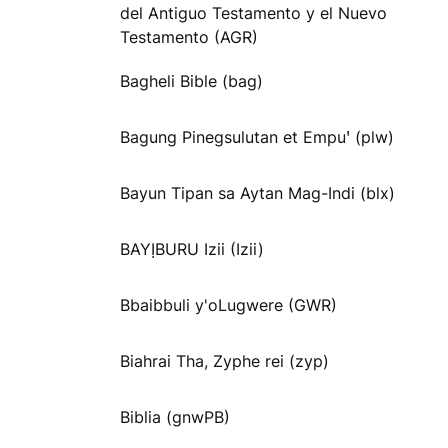
del Antiguo Testamento y el Nuevo
Testamento (AGR)
Bagheli Bible (bag)
Bagung Pinegsulutan et Empuꞌ (plw)
Bayun Tipan sa Aytan Mag-Indi (blx)
BAYỊBURU Izii (Izii)
Bbaibbuli y'oLugwere (GWR)
Biahrai Tha, Zyphe rei (zyp)
Biblia (gnwPB)