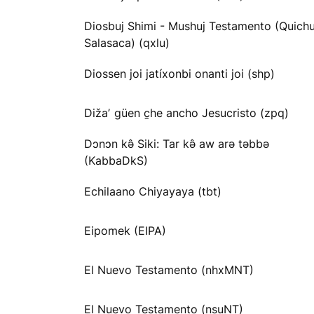
Diosbuj Shimi - Mushuj Testamento (Quichu
Salasaca) (qxlu)
Diossen joi jatíxonbi onanti joi (shp)
Dižaʼ güen c̱he ancho Jesucristo (zpq)
Dɔnɔn kə̂ Siki: Tar kə̂ aw arə təbbə
(KabbaDkS)
Echilaano Chiyayaya (tbt)
Eipomek (EIPA)
El Nuevo Testamento (nhxMNT)
El Nuevo Testamento (nsuNT)