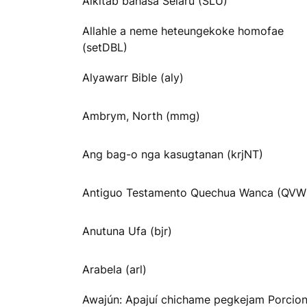
Alkitab bahasa Selaru (SLU)
Allahle a neme heteungekoke homofae
(setDBL)
Alyawarr Bible (aly)
Ambrym, North (mmg)
Ang bag-o nga kasugtanan (krjNT)
Antiguo Testamento Quechua Wanca (QVW
Anutuna Ufa (bjr)
Arabela (arl)
Awajún: Apajuí chichame pegkejam Porcio