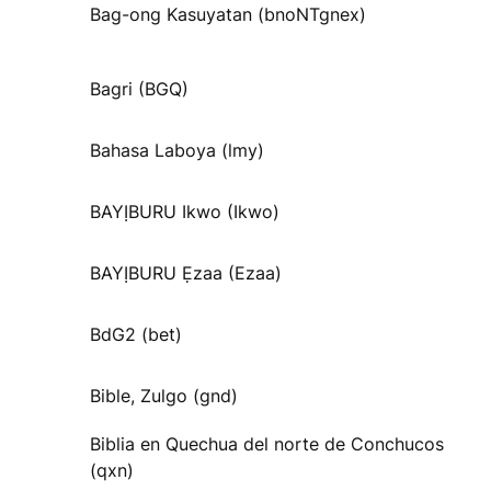
Bag-ong Kasuyatan (bnoNTgnex)
Bagri (BGQ)
Bahasa Laboya (lmy)
BAYỊBURU Ikwo (Ikwo)
BAYỊBURU Ẹzaa (Ezaa)
BdG2 (bet)
Bible, Zulgo (gnd)
Biblia en Quechua del norte de Conchucos
(qxn)