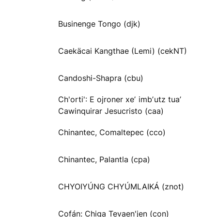
Businenge Tongo (djk)
Caekäcai Kangthae (Lemi) (cekNT)
Candoshi-Shapra (cbu)
Ch'orti': E ojroner xeʼ imbʼutz tuaʼ
Cawinquirar Jesucristo (caa)
Chinantec, Comaltepec (cco)
Chinantec, Palantla (cpa)
CHYOIYÚNG CHYÚMLAIKÁ (znot)
Cofán: Chiga Tevaen'jen (con)