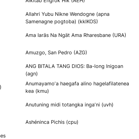
Alkitab Engrok Hik (AEH)
Allahri Yubu Nikne Wendogne (apna
Samenagne pogtoba) (kklKOS)
Ama Iaräs Na Ngät Ama Rharesbane (URA)
Amuzgo, San Pedro (AZG)
ANG BITALA TANG DIOS: Ba-long Inigoan
(agn)
Anumayamoʼa haegafa alino hagelafilatenea
)
kea (kmu)
Anutuning midi totangka ingaʼni (uvh)
Ashéninca Pichis (cpu)
nes