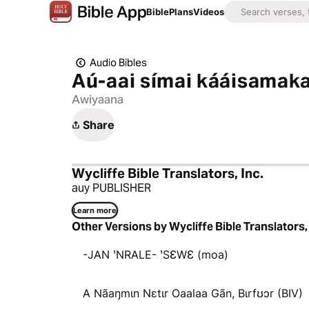
Bible
Plans
Videos
Audio Bibles
Aú-aai símai kááisamaka
Awiyaana
Share
Wycliffe Bible Translators, Inc.
auy PUBLISHER
Learn more
Other Versions by Wycliffe Bible Translators, 
-JAN ꞌNRALE- ꞌSƐWƐ (moa)
A Nãaŋmɩn Nɛtɩr Oaalaa Gãn, Bɩrfʊɔr (BIV)