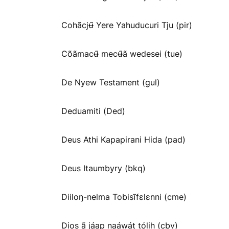
Cohãcjʉ̃ Yere Yahuducuri Tju (pir)
Cõãmacʉ̃ mecʉ̃ã wedesei (tue)
De Nyew Testament (gul)
Deduamiti (Ded)
Deus Athi Kapapirani Hida (pad)
Deus Itaumbyry (bkq)
Diiloŋ-nelma Tobisĩfɛlɛnni (cme)
Dios ã jáap naáwát tólih (cbv)