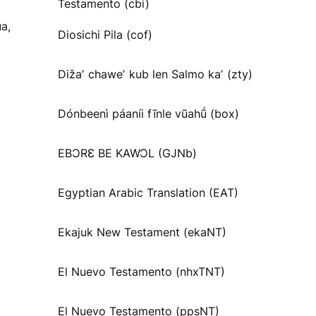
Testamento (cbi)
a,
Diosichi Pila (cof)
Dižaʼ chaweʼ kub len Salmo kaʼ (zty)
Dónbeenì páaníi fĩnle vũahṹ (box)
EBƆRƐ BE KAWƆL (GJNb)
Egyptian Arabic Translation (EAT)
Ekajuk New Testament (ekaNT)
El Nuevo Testamento (nhxTNT)
El Nuevo Testamento (ppsNT)