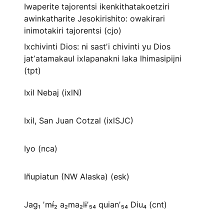
Iwaperite tajorentsi ikenkithatakoetziri
awinkatharite Jesokirishito: owakirari
inimotakiri tajorentsi (cjo)
Ixchivinti Dios: ni sastʼi chivinti yu Dios
jatʼatamakaul ixlapanakni laka lhimasipijni
(tpt)
Ixil Nebaj (ixlN)
Ixil, San Juan Cotzal (ixlSJC)
Iyo (nca)
Iñupiatun (NW Alaska) (esk)
Jag₁ ʼmɨ́₂ a₂ma₂lɨʼ₅₄ quianʼ₅₄ Diu₄ (cnt)