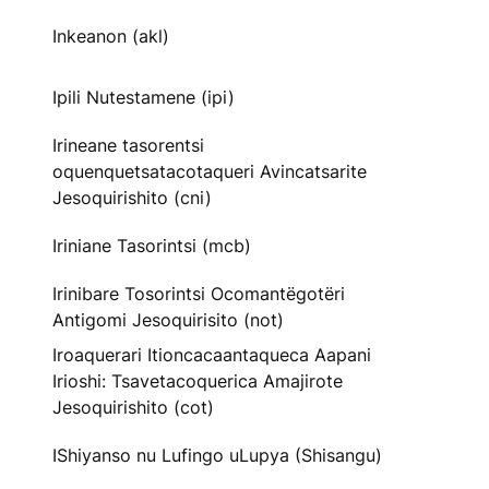
Inkeanon (akl)
Ipili Nutestamene (ipi)
Irineane tasorentsi
oquenquetsatacotaqueri Avincatsarite
Jesoquirishito (cni)
Iriniane Tasorintsi (mcb)
Irinibare Tosorintsi Ocomantëgotëri
Antigomi Jesoquirisito (not)
Iroaquerari Itioncacaantaqueca Aapani
Irioshi: Tsavetacoquerica Amajirote
Jesoquirishito (cot)
IShiyanso nu Lufingo uLupya (Shisangu)