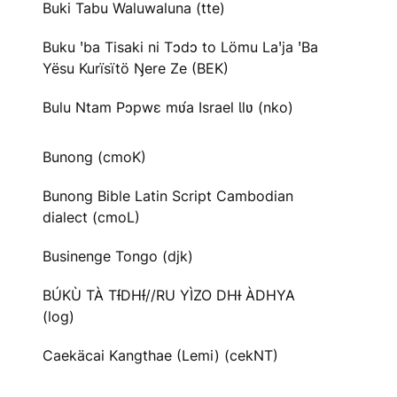
Buki Tabu Waluwaluna (tte)
Buku ꞌba Tisaki ni Tɔdɔ to Lömu Laꞌja ꞌBa
Yësu Kurïsïtö Ŋere Ze (BEK)
Bulu Ntam Pɔpwɛ mʋ́a Israel Ɩlʋ (nko)
Bunong (cmoK)
Bunong Bible Latin Script Cambodian
dialect (cmoL)
Businenge Tongo (djk)
BÚKÙ TÀ TƗ́DHƗ́//RU YÌZO DHƗ ÀDHYA
(log)
Caekäcai Kangthae (Lemi) (cekNT)