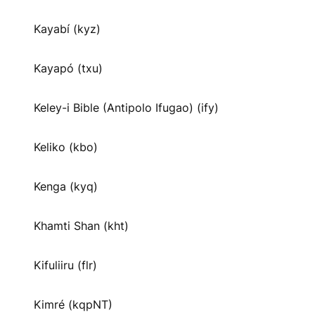
Kayabí (kyz)
Kayapó (txu)
Keley-i Bible (Antipolo Ifugao) (ify)
Keliko (kbo)
Kenga (kyq)
Khamti Shan (kht)
Kifuliiru (flr)
Kimré (kqpNT)