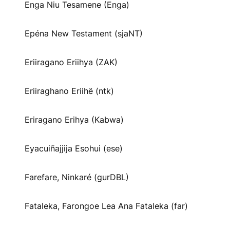
Enga Niu Tesamene (Enga)
Epéna New Testament (sjaNT)
Eriiragano Eriihya (ZAK)
Eriiraghano Eriihë (ntk)
Eriragano Erihya (Kabwa)
Eyacuiñajjija Esohui (ese)
Farefare, Ninkaré (gurDBL)
Fataleka, Farongoe Lea Ana Fataleka (far)