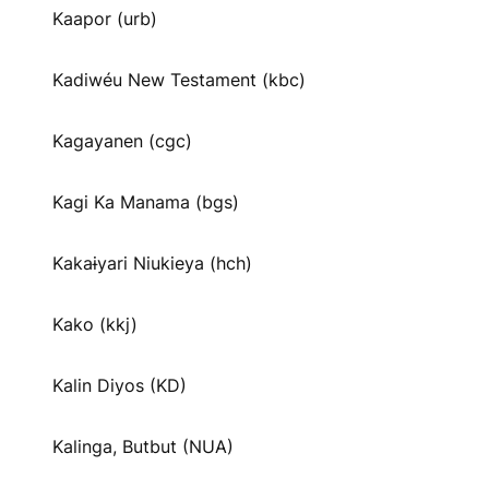
Kaapor (urb)
Kadiwéu New Testament (kbc)
Kagayanen (cgc)
Kagi Ka Manama (bgs)
Kakaɨyari Niukieya (hch)
Kako (kkj)
Kalin Diyos (KD)
Kalinga, Butbut (NUA)