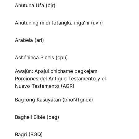
Anutuna Ufa (bjr)
Anutuning midi totangka ingaʼni (uvh)
Arabela (arl)
Ashéninca Pichis (cpu)
Awajún: Apajuí chichame pegkejam
Porciones del Antiguo Testamento y el
Nuevo Testamento (AGR)
Bag-ong Kasuyatan (bnoNTgnex)
Bagheli Bible (bag)
Bagri (BGQ)