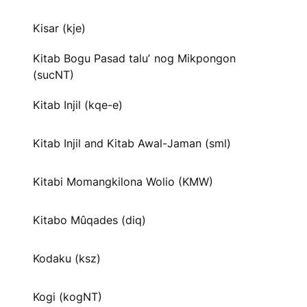
Kisar (kje)
Kitab Bogu Pasad taluʼ nog Mikpongon
(sucNT)
Kitab Injil (kqe-e)
Kitab Injil and Kitab Awal-Jaman (sml)
Kitabi Momangkilona Wolio (KMW)
Kitabo Mûqades (diq)
Kodaku (ksz)
Kogi (kogNT)