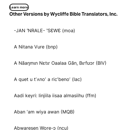
Learn more
Other Versions by Wycliffe Bible Translators, Inc.
-JAN ꞌNRALE- ꞌSƐWƐ (moa)
A Nitana Vure (bnp)
A Nãaŋmɩn Nɛtɩr Oaalaa Gãn, Bɩrfʊɔr (BIV)
A quet u tʼʌnoʼ a ricʼbenoʼ (lac)
Aadi keyri: linjiila iisaa almasiihu (ffm)
Aban 'am wiya awan (MQB)
Abware̱se̱ŋ Wo̱re̱-ɔ (ncu)