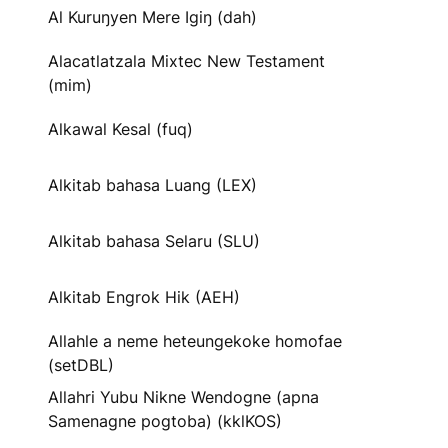
Al Kuruŋyen Mere Igiŋ (dah)
Alacatlatzala Mixtec New Testament
(mim)
Alkawal Kesal (fuq)
Alkitab bahasa Luang (LEX)
Alkitab bahasa Selaru (SLU)
Alkitab Engrok Hik (AEH)
Allahle a neme heteungekoke homofae
(setDBL)
Allahri Yubu Nikne Wendogne (apna
Samenagne pogtoba) (kklKOS)