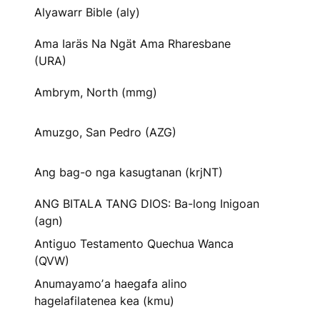
Alyawarr Bible (aly)
Ama Iaräs Na Ngät Ama Rharesbane
(URA)
Ambrym, North (mmg)
Amuzgo, San Pedro (AZG)
Ang bag-o nga kasugtanan (krjNT)
ANG BITALA TANG DIOS: Ba-long Inigoan
(agn)
Antiguo Testamento Quechua Wanca
(QVW)
Anumayamoʼa haegafa alino
hagelafilatenea kea (kmu)