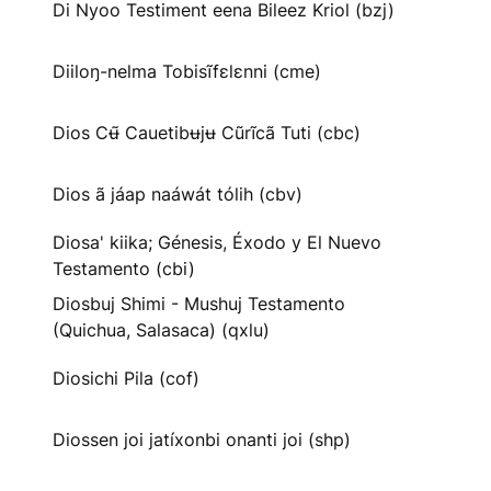
Di Nyoo Testiment eena Bileez Kriol (bzj)
Diiloŋ-nelma Tobisĩfɛlɛnni (cme)
Dios Cʉ̃ Cauetibʉjʉ Cũrĩcã Tuti (cbc)
Dios ã jáap naáwát tólih (cbv)
Diosa' kiika; Génesis, Éxodo y El Nuevo
Testamento (cbi)
Diosbuj Shimi - Mushuj Testamento
(Quichua, Salasaca) (qxlu)
Diosichi Pila (cof)
Diossen joi jatíxonbi onanti joi (shp)