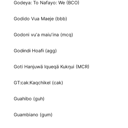
Godeya: To Nafayo: We (BCO)
Godido Vua Maeje (bbb)
Godoni vuʼa maiuʼina (mcq)
Godɨndɨ Hoafɨ (agg)
Goti Hanjuwä Iqueqä Kukŋui (MCR)
GT:cak:Kaqchikel (cak)
Guahibo (guh)
Guambiano (gum)