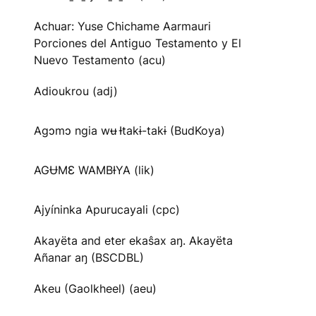
Achuar: Yuse Chichame Aarmauri
Porciones del Antiguo Testamento y El
Nuevo Testamento (acu)
Adioukrou (adj)
Agɔmɔ ngia wʉ Ɨtakɨ-takɨ (BudKoya)
AGɄMƐ WAMBƗYA (lik)
Ajyíninka Apurucayali (cpc)
Akayëta and eter ekaŝax aŋ. Akayëta
Añanar aŋ (BSCDBL)
Akeu (Gaolkheel) (aeu)