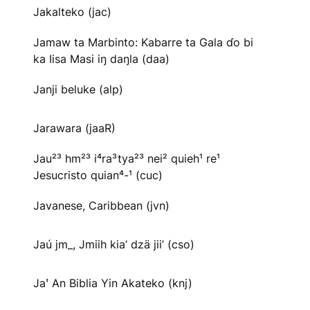
Jakalteko (jac)
Jamaw ta Marbinto: Kabarre ta Gala ɗo bi
ka Iisa Masi iŋ daŋla (daa)
Janji beluke (alp)
Jarawara (jaaR)
Jau²³ hm²³ i⁴ra³tya²³ nei² quieh¹ re¹
Jesucristo quian⁴-¹ (cuc)
Javanese, Caribbean (jvn)
Jaú jm_, Jmiih kia’ dzä jii’ (cso)
Jaꞌ An Biblia Yin Akateko (knj)