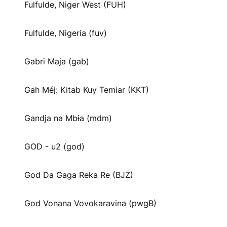
Fulfulde, Niger West (FUH)
Fulfulde, Nigeria (fuv)
Gabri Maja (gab)
Gah Méj: Kitab Kuy Temiar (KKT)
Gandja na Mbɨa (mdm)
GOD - u2 (god)
God Da Gaga Reka Re (BJZ)
God Vonana Vovokaravina (pwgB)