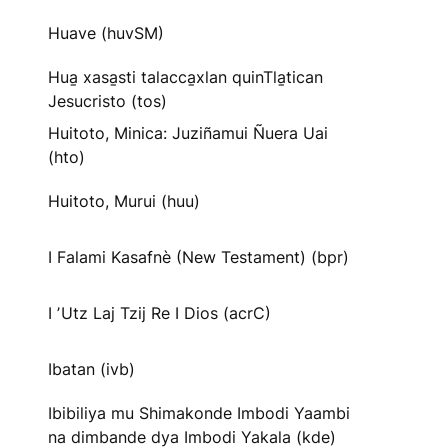
Huave (huvSM)
Hua̱ xasa̱sti talacca̱xlan quinTla̱tican
Jesucristo (tos)
Huitoto, Minica: Juziñamui Ñuera Uai
(hto)
Huitoto, Murui (huu)
I Falami Kasafnè (New Testament) (bpr)
I ʼUtz Laj Tzij Re I Dios (acrC)
Ibatan (ivb)
Ibibiliya mu Shimakonde Imbodi Yaambi
na dimbande dya Imbodi Yakala (kde)