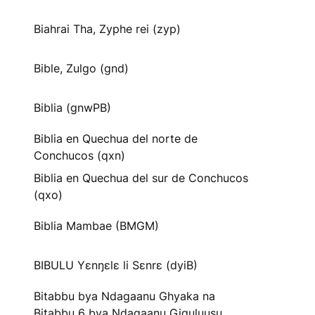
Biahrai Tha, Zyphe rei (zyp)
Bible, Zulgo (gnd)
Biblia (gnwPB)
Biblia en Quechua del norte de
Conchucos (qxn)
Biblia en Quechua del sur de Conchucos
(qxo)
Biblia Mambae (BMGM)
BIBULU Yɛnŋɛlɛ li Sɛnrɛ (dyiB)
Bitabbu bya Ndagaanu Ghyaka na
Bitabbu 6 bya Ndagaanu Gi̱gu̱lu̱u̱su̱