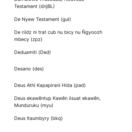
Testament (dnjBL)
De Nyew Testament (gul)
De riidz ni trat cub nu bicy nu Ñgyoozh
mbecy (zpz)
Deduamiti (Ded)
Desano (des)
Deus Athi Kapapirani Hida (pad)
Deus ekawẽntup Kawẽn iisuat ekawẽn,
Munduruku (myu)
Deus Itaumbyry (bkq)