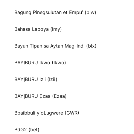
Bagung Pinegsulutan et Empuꞌ (plw)
Bahasa Laboya (lmy)
Bayun Tipan sa Aytan Mag-Indi (blx)
BAYỊBURU Ikwo (Ikwo)
BAYỊBURU Izii (Izii)
BAYỊBURU Ẹzaa (Ezaa)
Bbaibbuli y'oLugwere (GWR)
BdG2 (bet)