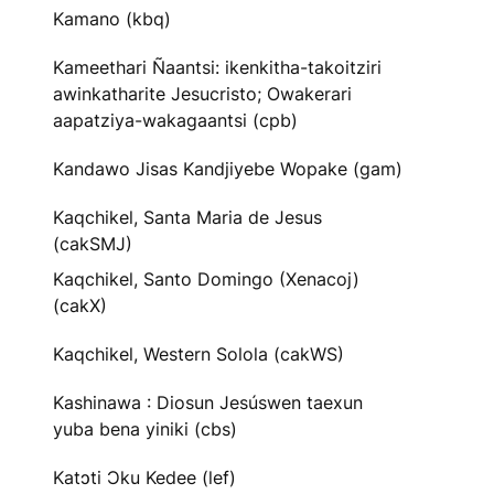
Kamano (kbq)
Kameethari Ñaantsi: ikenkitha-takoitziri
awinkatharite Jesucristo; Owakerari
aapatziya-wakagaantsi (cpb)
Kandawo Jisas Kandjiyebe Wopake (gam)
Kaqchikel, Santa Maria de Jesus
(cakSMJ)
Kaqchikel, Santo Domingo (Xenacoj)
(cakX)
Kaqchikel, Western Solola (cakWS)
Kashinawa : Diosun Jesúswen taexun
yuba bena yiniki (cbs)
Katɔti Ɔku Kedee (lef)