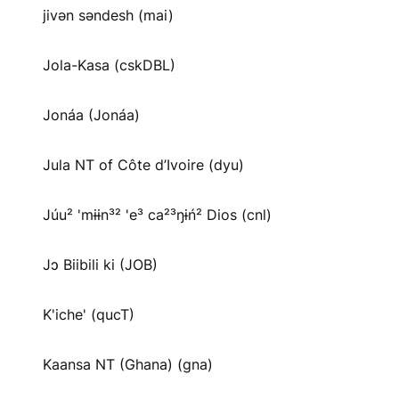
jivən səndesh (mai)
Jola-Kasa (cskDBL)
Jonáa (Jonáa)
Jula NT of Côte d’Ivoire (dyu)
Júu² 'mɨɨn³² 'e³ ca²³ŋɨń² Dios (cnl)
Jɔ Biibili ki (JOB)
K'iche' (qucT)
Kaansa NT (Ghana) (gna)