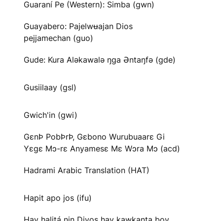
Guaraní Pe (Western): Simba (gwn)
Guayabero: Pajelwʉajan Dios
pejjamechan (guo)
Gude: Kura Aləkawalə ŋga Əntaŋfə (gde)
Gusiilaay (gsl)
Gwich'in (gwi)
GɛnÞ PobÞrÞ, Gɛbono Wurubuaarɛ Gi
Yɛgɛ Mɔ-rɛ Anyamesɛ Mɛ Wɔra Mɔ (acd)
Hadrami Arabic Translation (HAT)
Hapit apo jos (ifu)
Hay halitá nin Diyos hay kawkanta boy