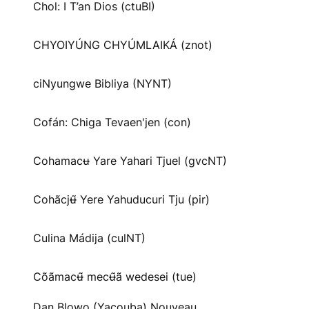
Chol: I T’an Dios (ctuBI)
CHYOIYÚNG CHYÚMLAIKÁ (znot)
ciNyungwe Bibliya (NYNT)
Cofán: Chiga Tevaen'jen (con)
Cohamacʉ Yare Yahari Tjuel (gvcNT)
Cohãcjʉ̃ Yere Yahuducuri Tju (pir)
Culina Mádija (culNT)
Cõãmacʉ̃ mecʉ̃ã wedesei (tue)
Dan Blowo (Yacouba) Nouveau