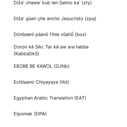
Dižaʼ chaweʼ kub len Salmo kaʼ (zty)
Dižaʼ güen c̱he ancho Jesucristo (zpq)
Dónbeenì páaníi fĩnle vũahṹ (box)
Dɔnɔn kə̂ Siki: Tar kə̂ aw arə təbbə
(KabbaDkS)
EBƆRƐ BE KAWƆL (GJNb)
Echilaano Chiyayaya (tbt)
Egyptian Arabic Translation (EAT)
Eipomek (EIPA)