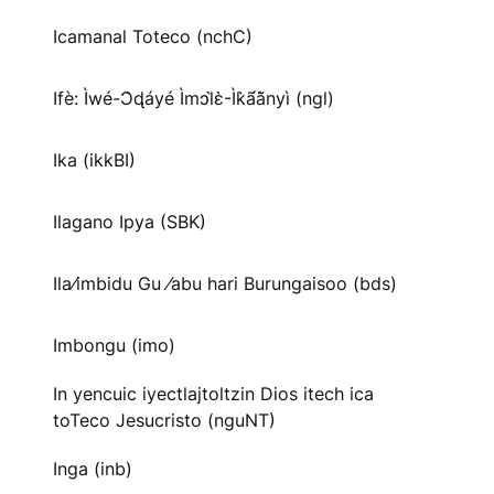
Icamanal Toteco (nchC)
Ifè: Ìwé-Ɔ̀ɖáyé Ìmↄl̀ɛ̀-Ìk̀ã́ã̀nyì (ngl)
Ika (ikkBI)
Ilagano Ipya (SBK)
Ila⁄imbidu Gu ⁄abu hari Burungaisoo (bds)
Imbongu (imo)
In yencuic iyectlajtoltzin Dios itech ica
toTeco Jesucristo (nguNT)
Inga (inb)