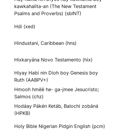
kawkahalita-an (The New Testament
Psalms and Proverbs) (sblNT)
Hdi (xed)
Hindustani, Caribbean (hns)
Hixkaryána Novo Testamento (hix)
Hiyay Habi nin Dioh boy Genesis boy
Ruth (AABPV+)
Hmooh hmëë he- ga-jmee Jesucristo;
Salmos (chz)
Hodáay Pákén Ketáb, Balochi zobáná
(HPKB)
Holy Bible Nigerian Pidgin English (pcm)