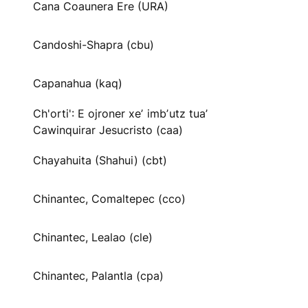
Cana Coaunera Ere (URA)
Candoshi-Shapra (cbu)
Capanahua (kaq)
Ch'orti': E ojroner xeʼ imbʼutz tuaʼ
Cawinquirar Jesucristo (caa)
Chayahuita (Shahui) (cbt)
Chinantec, Comaltepec (cco)
Chinantec, Lealao (cle)
Chinantec, Palantla (cpa)