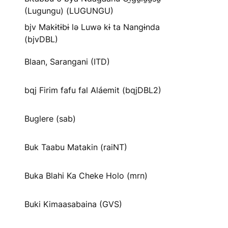
(Lugungu) (LUGUNGU)
bjv Makɨtɨbɨ lə Luwə kɨ ta Nangɨnda
(bjvDBL)
Blaan, Sarangani (ITD)
bqj Firim fafu fal Aláemit (bqjDBL2)
Buglere (sab)
Buk Taabu Matakin (raiNT)
Buka Blahi Ka Cheke Holo (mrn)
Buki Kimaasabaina (GVS)