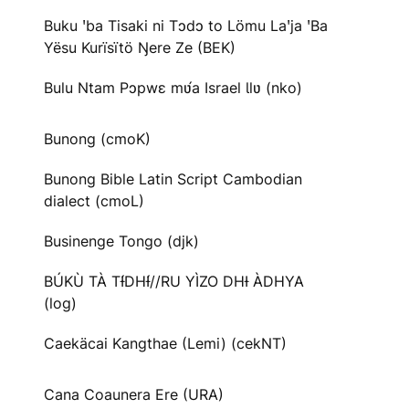
Buku ꞌba Tisaki ni Tɔdɔ to Lömu Laꞌja ꞌBa
Yësu Kurïsïtö Ŋere Ze (BEK)
Bulu Ntam Pɔpwɛ mʋ́a Israel Ɩlʋ (nko)
Bunong (cmoK)
Bunong Bible Latin Script Cambodian
dialect (cmoL)
Businenge Tongo (djk)
BÚKÙ TÀ TƗ́DHƗ́//RU YÌZO DHƗ ÀDHYA
(log)
Caekäcai Kangthae (Lemi) (cekNT)
Cana Coaunera Ere (URA)