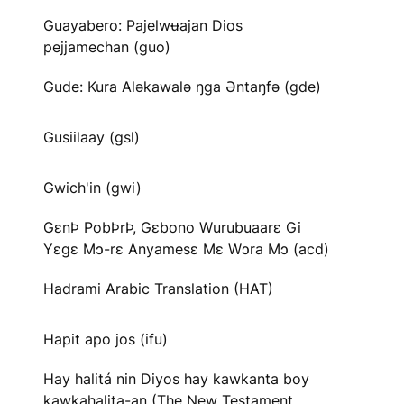
Guayabero: Pajelwʉajan Dios
pejjamechan (guo)
Gude: Kura Aləkawalə ŋga Əntaŋfə (gde)
Gusiilaay (gsl)
Gwich'in (gwi)
GɛnÞ PobÞrÞ, Gɛbono Wurubuaarɛ Gi
Yɛgɛ Mɔ-rɛ Anyamesɛ Mɛ Wɔra Mɔ (acd)
Hadrami Arabic Translation (HAT)
Hapit apo jos (ifu)
Hay halitá nin Diyos hay kawkanta boy
kawkahalita-an (The New Testament