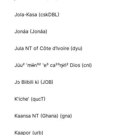
Jola-Kasa (cskDBL)
Jonáa (Jonáa)
Jula NT of Côte d’Ivoire (dyu)
Júu² 'mɨɨn³² 'e³ ca²³ŋɨń² Dios (cnl)
Jɔ Biibili ki (JOB)
K'iche' (qucT)
Kaansa NT (Ghana) (gna)
Kaapor (urb)