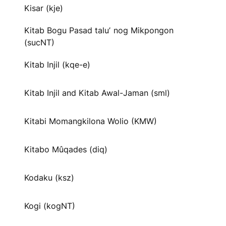
Kisar (kje)
Kitab Bogu Pasad taluʼ nog Mikpongon
(sucNT)
Kitab Injil (kqe-e)
Kitab Injil and Kitab Awal-Jaman (sml)
Kitabi Momangkilona Wolio (KMW)
Kitabo Mûqades (diq)
Kodaku (ksz)
Kogi (kogNT)