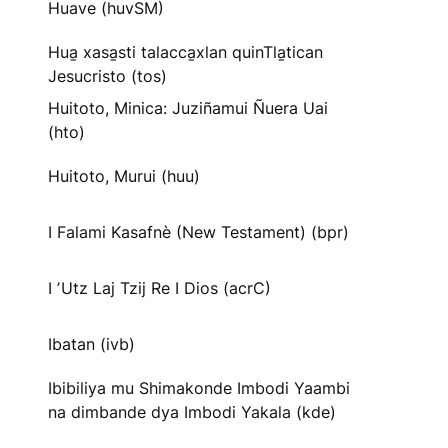
Huave (huvSM)
Hua̱ xasa̱sti talacca̱xlan quinTla̱tican
Jesucristo (tos)
Huitoto, Minica: Juziñamui Ñuera Uai
(hto)
Huitoto, Murui (huu)
I Falami Kasafnè (New Testament) (bpr)
I ʼUtz Laj Tzij Re I Dios (acrC)
Ibatan (ivb)
Ibibiliya mu Shimakonde Imbodi Yaambi
na dimbande dya Imbodi Yakala (kde)