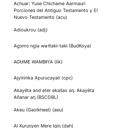
Achuar: Yuse Chichame Aarmauri
Porciones del Antiguo Testamento y El
Nuevo Testamento (acu)
Adioukrou (adj)
Agɔmɔ ngia wʉ Ɨtakɨ-takɨ (BudKoya)
AGɄMƐ WAMBƗYA (lik)
Ajyíninka Apurucayali (cpc)
Akayëta and eter ekaŝax aŋ. Akayëta
Añanar aŋ (BSCDBL)
Akeu (Gaolkheel) (aeu)
Al Kuruŋyen Mere Igiŋ (dah)