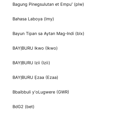
Bagung Pinegsulutan et Empuꞌ (plw)
Bahasa Laboya (lmy)
Bayun Tipan sa Aytan Mag-Indi (blx)
BAYỊBURU Ikwo (Ikwo)
BAYỊBURU Izii (Izii)
BAYỊBURU Ẹzaa (Ezaa)
Bbaibbuli y'oLugwere (GWR)
BdG2 (bet)