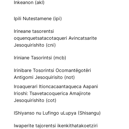
Inkeanon (akl)
Ipili Nutestamene (ipi)
Irineane tasorentsi
oquenquetsatacotaqueri Avincatsarite
Jesoquirishito (cni)
Iriniane Tasorintsi (mcb)
Irinibare Tosorintsi Ocomantëgotëri
Antigomi Jesoquirisito (not)
Iroaquerari Itioncacaantaqueca Aapani
Irioshi: Tsavetacoquerica Amajirote
Jesoquirishito (cot)
IShiyanso nu Lufingo uLupya (Shisangu)
Iwaperite tajorentsi ikenkithatakoetziri