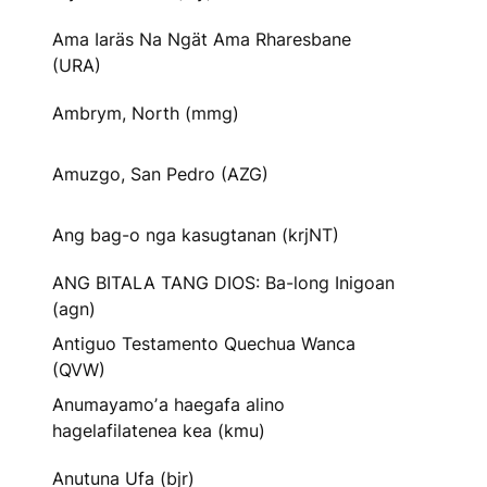
Ama Iaräs Na Ngät Ama Rharesbane
(URA)
Ambrym, North (mmg)
Amuzgo, San Pedro (AZG)
Ang bag-o nga kasugtanan (krjNT)
ANG BITALA TANG DIOS: Ba-long Inigoan
(agn)
Antiguo Testamento Quechua Wanca
(QVW)
Anumayamoʼa haegafa alino
hagelafilatenea kea (kmu)
Anutuna Ufa (bjr)