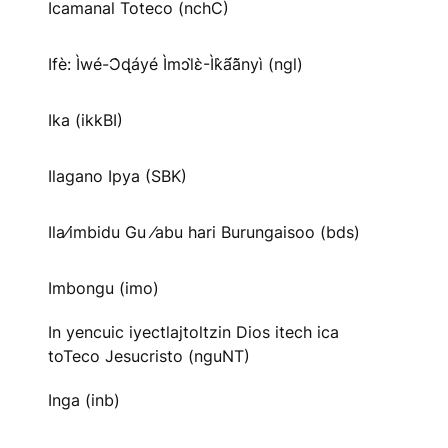
Icamanal Toteco (nchC)
Ifè: Ìwé-Ɔ̀ɖáyé Ìmↄl̀ɛ̀-Ìk̀ã́ã̀nyì (ngl)
Ika (ikkBI)
Ilagano Ipya (SBK)
Ila⁄imbidu Gu ⁄abu hari Burungaisoo (bds)
Imbongu (imo)
In yencuic iyectlajtoltzin Dios itech ica
toTeco Jesucristo (nguNT)
Inga (inb)