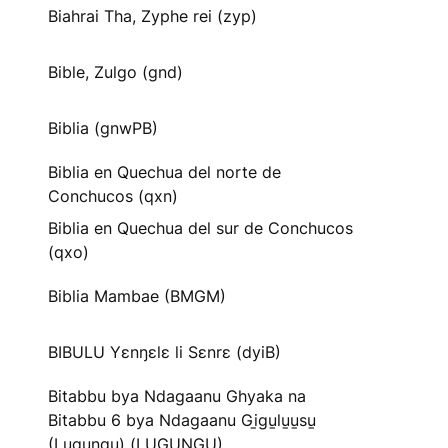
Biahrai Tha, Zyphe rei (zyp)
Bible, Zulgo (gnd)
Biblia (gnwPB)
Biblia en Quechua del norte de
Conchucos (qxn)
Biblia en Quechua del sur de Conchucos
(qxo)
Biblia Mambae (BMGM)
BIBULU Yɛnŋɛlɛ li Sɛnrɛ (dyiB)
Bitabbu bya Ndagaanu Ghyaka na
Bitabbu 6 bya Ndagaanu Gi̱gu̱lu̱u̱su̱
(Lugungu) (LUGUNGU)