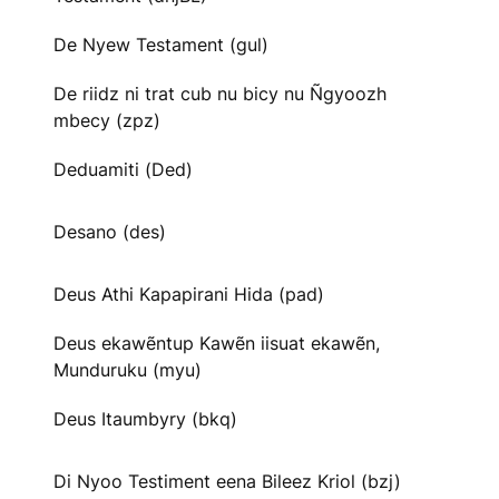
De Nyew Testament (gul)
De riidz ni trat cub nu bicy nu Ñgyoozh
mbecy (zpz)
Deduamiti (Ded)
Desano (des)
Deus Athi Kapapirani Hida (pad)
Deus ekawẽntup Kawẽn iisuat ekawẽn,
Munduruku (myu)
Deus Itaumbyry (bkq)
Di Nyoo Testiment eena Bileez Kriol (bzj)