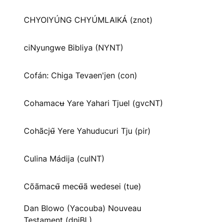
CHYOIYÚNG CHYÚMLAIKÁ (znot)
ciNyungwe Bibliya (NYNT)
Cofán: Chiga Tevaen'jen (con)
Cohamacʉ Yare Yahari Tjuel (gvcNT)
Cohãcjʉ̃ Yere Yahuducuri Tju (pir)
Culina Mádija (culNT)
Cõãmacʉ̃ mecʉ̃ã wedesei (tue)
Dan Blowo (Yacouba) Nouveau
Testament (dnjBL)