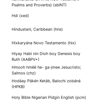
Psalms and Proverbs) (sblNT)
Hdi (xed)
Hindustani, Caribbean (hns)
Hixkaryána Novo Testamento (hix)
Hiyay Habi nin Dioh boy Genesis boy
Ruth (AABPV+)
Hmooh hmëë he- ga-jmee Jesucristo;
Salmos (chz)
Hodáay Pákén Ketáb, Balochi zobáná
(HPKB)
Holy Bible Nigerian Pidgin English (pcm)