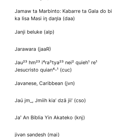
Jamaw ta Marbinto: Kabarre ta Gala ɗo bi
ka Iisa Masi iŋ daŋla (daa)
Janji beluke (alp)
Jarawara (jaaR)
Jau²³ hm²³ i⁴ra³tya²³ nei² quieh¹ re¹
Jesucristo quian⁴-¹ (cuc)
Javanese, Caribbean (jvn)
Jaú jm_, Jmiih kia’ dzä jii’ (cso)
Jaꞌ An Biblia Yin Akateko (knj)
jivən səndesh (mai)