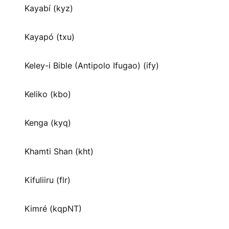
Kayabí (kyz)
Kayapó (txu)
Keley-i Bible (Antipolo Ifugao) (ify)
Keliko (kbo)
Kenga (kyq)
Khamti Shan (kht)
Kifuliiru (flr)
Kimré (kqpNT)