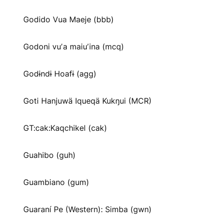
Godido Vua Maeje (bbb)
Godoni vuʼa maiuʼina (mcq)
Godɨndɨ Hoafɨ (agg)
Goti Hanjuwä Iqueqä Kukŋui (MCR)
GT:cak:Kaqchikel (cak)
Guahibo (guh)
Guambiano (gum)
Guaraní Pe (Western): Simba (gwn)