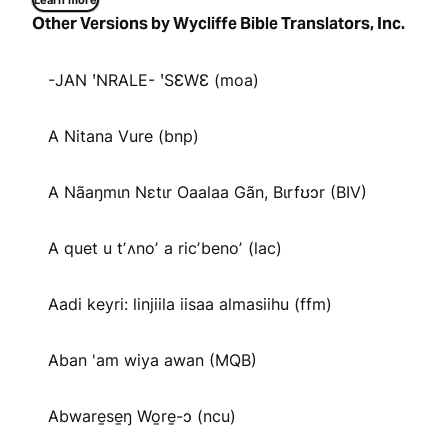
Learn more
Other Versions by Wycliffe Bible Translators, Inc.
-JAN ꞌNRALE- ꞌSƐWƐ (moa)
A Nitana Vure (bnp)
A Nãaŋmɩn Nɛtɩr Oaalaa Gãn, Bɩrfʊɔr (BIV)
A quet u tʼʌnoʼ a ricʼbenoʼ (lac)
Aadi keyri: linjiila iisaa almasiihu (ffm)
Aban 'am wiya awan (MQB)
Abware̱se̱ŋ Wo̱re̱-ɔ (ncu)