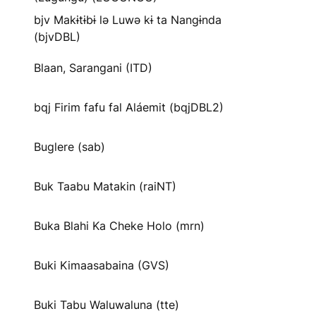
bjv Makɨtɨbɨ lə Luwə kɨ ta Nangɨnda
(bjvDBL)
Blaan, Sarangani (ITD)
bqj Firim fafu fal Aláemit (bqjDBL2)
Buglere (sab)
Buk Taabu Matakin (raiNT)
Buka Blahi Ka Cheke Holo (mrn)
Buki Kimaasabaina (GVS)
Buki Tabu Waluwaluna (tte)