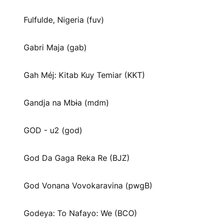
Fulfulde, Nigeria (fuv)
Gabri Maja (gab)
Gah Méj: Kitab Kuy Temiar (KKT)
Gandja na Mbɨa (mdm)
GOD - u2 (god)
God Da Gaga Reka Re (BJZ)
God Vonana Vovokaravina (pwgB)
Godeya: To Nafayo: We (BCO)