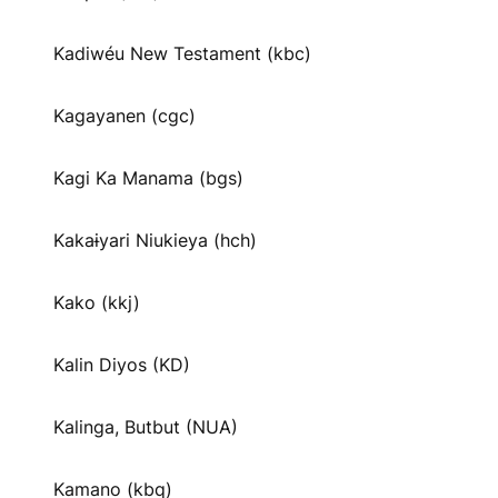
Kadiwéu New Testament (kbc)
Kagayanen (cgc)
Kagi Ka Manama (bgs)
Kakaɨyari Niukieya (hch)
Kako (kkj)
Kalin Diyos (KD)
Kalinga, Butbut (NUA)
Kamano (kbq)