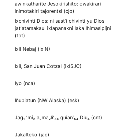
awinkatharite Jesokirishito: owakirari
inimotakiri tajorentsi (cjo)
Ixchivinti Dios: ni sastʼi chivinti yu Dios
jatʼatamakaul ixlapanakni laka lhimasipijni
(tpt)
Ixil Nebaj (ixlN)
Ixil, San Juan Cotzal (ixlSJC)
Iyo (nca)
Iñupiatun (NW Alaska) (esk)
Jag₁ ʼmɨ́₂ a₂ma₂lɨʼ₅₄ quianʼ₅₄ Diu₄ (cnt)
Jakalteko (jac)