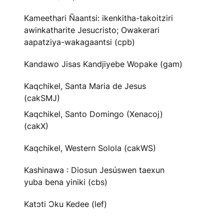
Kameethari Ñaantsi: ikenkitha-takoitziri
awinkatharite Jesucristo; Owakerari
aapatziya-wakagaantsi (cpb)
Kandawo Jisas Kandjiyebe Wopake (gam)
Kaqchikel, Santa Maria de Jesus
(cakSMJ)
Kaqchikel, Santo Domingo (Xenacoj)
(cakX)
Kaqchikel, Western Solola (cakWS)
Kashinawa : Diosun Jesúswen taexun
yuba bena yiniki (cbs)
Katɔti Ɔku Kedee (lef)