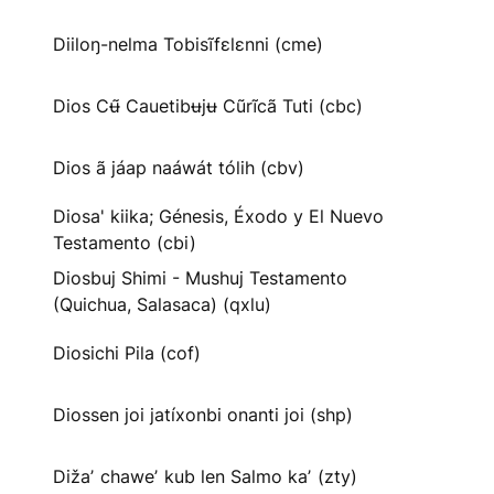
Diiloŋ-nelma Tobisĩfɛlɛnni (cme)
Dios Cʉ̃ Cauetibʉjʉ Cũrĩcã Tuti (cbc)
Dios ã jáap naáwát tólih (cbv)
Diosa' kiika; Génesis, Éxodo y El Nuevo
Testamento (cbi)
Diosbuj Shimi - Mushuj Testamento
(Quichua, Salasaca) (qxlu)
Diosichi Pila (cof)
Diossen joi jatíxonbi onanti joi (shp)
Dižaʼ chaweʼ kub len Salmo kaʼ (zty)