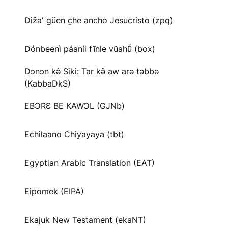
Dižaʼ güen c̱he ancho Jesucristo (zpq)
Dónbeenì páaníi fĩnle vũahṹ (box)
Dɔnɔn kə̂ Siki: Tar kə̂ aw arə təbbə
(KabbaDkS)
EBƆRƐ BE KAWƆL (GJNb)
Echilaano Chiyayaya (tbt)
Egyptian Arabic Translation (EAT)
Eipomek (EIPA)
Ekajuk New Testament (ekaNT)