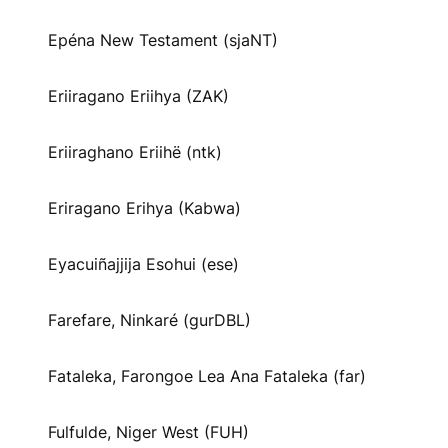
Epéna New Testament (sjaNT)
Eriiragano Eriihya (ZAK)
Eriiraghano Eriihë (ntk)
Eriragano Erihya (Kabwa)
Eyacuiñajjija Esohui (ese)
Farefare, Ninkaré (gurDBL)
Fataleka, Farongoe Lea Ana Fataleka (far)
Fulfulde, Niger West (FUH)