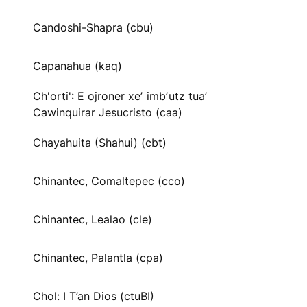
Candoshi-Shapra (cbu)
Capanahua (kaq)
Ch'orti': E ojroner xeʼ imbʼutz tuaʼ
Cawinquirar Jesucristo (caa)
Chayahuita (Shahui) (cbt)
Chinantec, Comaltepec (cco)
Chinantec, Lealao (cle)
Chinantec, Palantla (cpa)
Chol: I T’an Dios (ctuBI)