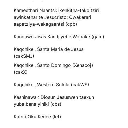
Kameethari Ñaantsi: ikenkitha-takoitziri
awinkatharite Jesucristo; Owakerari
aapatziya-wakagaantsi (cpb)
Kandawo Jisas Kandjiyebe Wopake (gam)
Kaqchikel, Santa Maria de Jesus
(cakSMJ)
Kaqchikel, Santo Domingo (Xenacoj)
(cakX)
Kaqchikel, Western Solola (cakWS)
Kashinawa : Diosun Jesúswen taexun
yuba bena yiniki (cbs)
Katɔti Ɔku Kedee (lef)