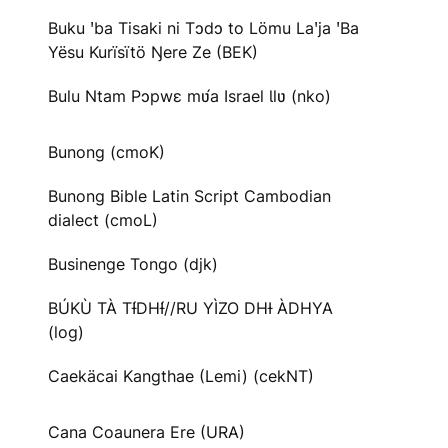
Buku ꞌba Tisaki ni Tɔdɔ to Lömu Laꞌja ꞌBa
Yësu Kurïsïtö Ŋere Ze (BEK)
Bulu Ntam Pɔpwɛ mʋ́a Israel Ɩlʋ (nko)
Bunong (cmoK)
Bunong Bible Latin Script Cambodian
dialect (cmoL)
Businenge Tongo (djk)
BÚKÙ TÀ TƗ́DHƗ́//RU YÌZO DHƗ ÀDHYA
(log)
Caekäcai Kangthae (Lemi) (cekNT)
Cana Coaunera Ere (URA)