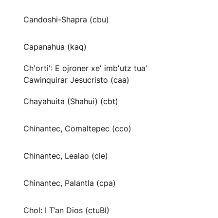
Candoshi-Shapra (cbu)
Capanahua (kaq)
Ch'orti': E ojroner xeʼ imbʼutz tuaʼ
Cawinquirar Jesucristo (caa)
Chayahuita (Shahui) (cbt)
Chinantec, Comaltepec (cco)
Chinantec, Lealao (cle)
Chinantec, Palantla (cpa)
Chol: I T’an Dios (ctuBI)