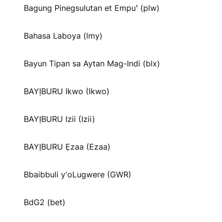
Bagung Pinegsulutan et Empuꞌ (plw)
Bahasa Laboya (lmy)
Bayun Tipan sa Aytan Mag-Indi (blx)
BAYỊBURU Ikwo (Ikwo)
BAYỊBURU Izii (Izii)
BAYỊBURU Ẹzaa (Ezaa)
Bbaibbuli y'oLugwere (GWR)
BdG2 (bet)