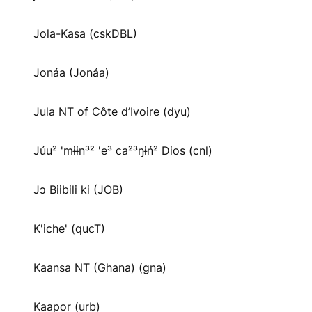
Jola-Kasa (cskDBL)
Jonáa (Jonáa)
Jula NT of Côte d’Ivoire (dyu)
Júu² 'mɨɨn³² 'e³ ca²³ŋɨń² Dios (cnl)
Jɔ Biibili ki (JOB)
K'iche' (qucT)
Kaansa NT (Ghana) (gna)
Kaapor (urb)