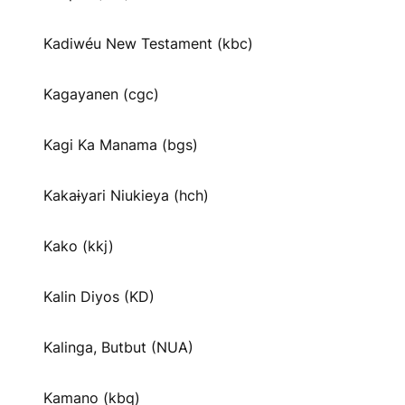
Kadiwéu New Testament (kbc)
Kagayanen (cgc)
Kagi Ka Manama (bgs)
Kakaɨyari Niukieya (hch)
Kako (kkj)
Kalin Diyos (KD)
Kalinga, Butbut (NUA)
Kamano (kbq)