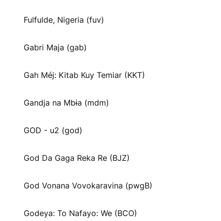
Fulfulde, Nigeria (fuv)
Gabri Maja (gab)
Gah Méj: Kitab Kuy Temiar (KKT)
Gandja na Mbɨa (mdm)
GOD - u2 (god)
God Da Gaga Reka Re (BJZ)
God Vonana Vovokaravina (pwgB)
Godeya: To Nafayo: We (BCO)