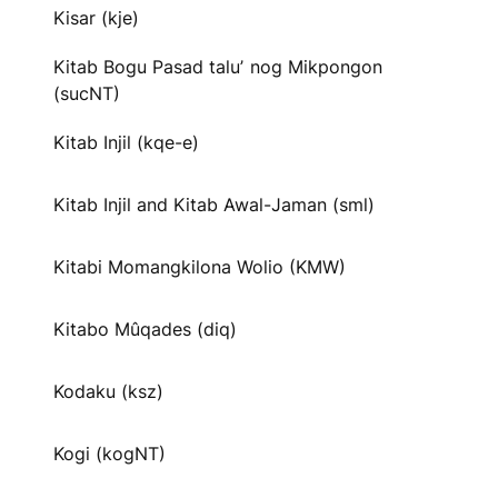
Kisar (kje)
Kitab Bogu Pasad taluʼ nog Mikpongon
(sucNT)
Kitab Injil (kqe-e)
Kitab Injil and Kitab Awal-Jaman (sml)
Kitabi Momangkilona Wolio (KMW)
Kitabo Mûqades (diq)
Kodaku (ksz)
Kogi (kogNT)