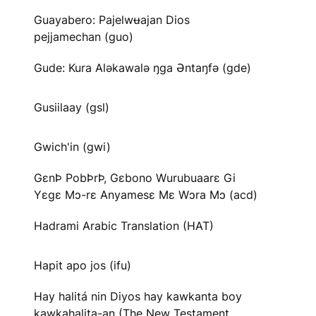
Guayabero: Pajelwʉajan Dios
pejjamechan (guo)
Gude: Kura Aləkawalə ŋga Əntaŋfə (gde)
Gusiilaay (gsl)
Gwich'in (gwi)
GɛnÞ PobÞrÞ, Gɛbono Wurubuaarɛ Gi
Yɛgɛ Mɔ-rɛ Anyamesɛ Mɛ Wɔra Mɔ (acd)
Hadrami Arabic Translation (HAT)
Hapit apo jos (ifu)
Hay halitá nin Diyos hay kawkanta boy
kawkahalita-an (The New Testament