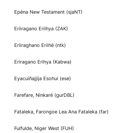
Epéna New Testament (sjaNT)
Eriiragano Eriihya (ZAK)
Eriiraghano Eriihë (ntk)
Eriragano Erihya (Kabwa)
Eyacuiñajjija Esohui (ese)
Farefare, Ninkaré (gurDBL)
Fataleka, Farongoe Lea Ana Fataleka (far)
Fulfulde, Niger West (FUH)