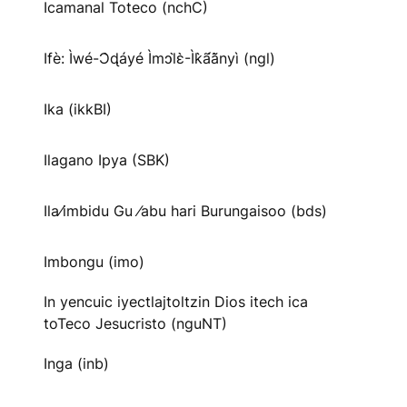
Icamanal Toteco (nchC)
Ifè: Ìwé-Ɔ̀ɖáyé Ìmↄl̀ɛ̀-Ìk̀ã́ã̀nyì (ngl)
Ika (ikkBI)
Ilagano Ipya (SBK)
Ila⁄imbidu Gu ⁄abu hari Burungaisoo (bds)
Imbongu (imo)
In yencuic iyectlajtoltzin Dios itech ica
toTeco Jesucristo (nguNT)
Inga (inb)