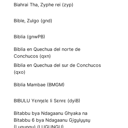
Biahrai Tha, Zyphe rei (zyp)
Bible, Zulgo (gnd)
Biblia (gnwPB)
Biblia en Quechua del norte de
Conchucos (qxn)
Biblia en Quechua del sur de Conchucos
(qxo)
Biblia Mambae (BMGM)
BIBULU Yɛnŋɛlɛ li Sɛnrɛ (dyiB)
Bitabbu bya Ndagaanu Ghyaka na
Bitabbu 6 bya Ndagaanu Gi̱gu̱lu̱u̱su̱
(Lugungu) (LUGUNGU)