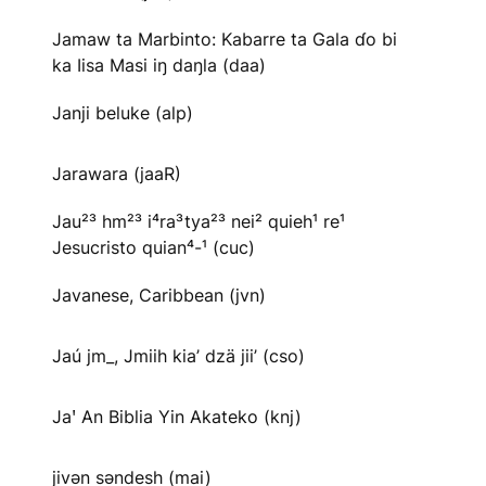
Jamaw ta Marbinto: Kabarre ta Gala ɗo bi
ka Iisa Masi iŋ daŋla (daa)
Janji beluke (alp)
Jarawara (jaaR)
Jau²³ hm²³ i⁴ra³tya²³ nei² quieh¹ re¹
Jesucristo quian⁴-¹ (cuc)
Javanese, Caribbean (jvn)
Jaú jm_, Jmiih kia’ dzä jii’ (cso)
Jaꞌ An Biblia Yin Akateko (knj)
jivən səndesh (mai)