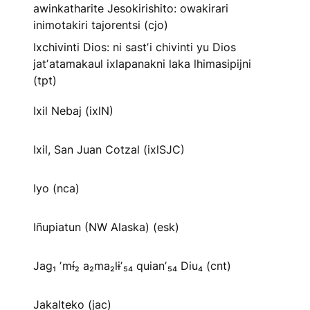
awinkatharite Jesokirishito: owakirari
inimotakiri tajorentsi (cjo)
Ixchivinti Dios: ni sastʼi chivinti yu Dios
jatʼatamakaul ixlapanakni laka lhimasipijni
(tpt)
Ixil Nebaj (ixlN)
Ixil, San Juan Cotzal (ixlSJC)
Iyo (nca)
Iñupiatun (NW Alaska) (esk)
Jag₁ ʼmɨ́₂ a₂ma₂lɨʼ₅₄ quianʼ₅₄ Diu₄ (cnt)
Jakalteko (jac)