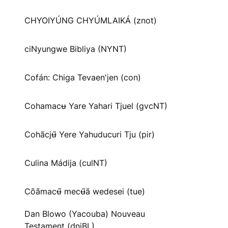
CHYOIYÚNG CHYÚMLAIKÁ (znot)
ciNyungwe Bibliya (NYNT)
Cofán: Chiga Tevaen'jen (con)
Cohamacʉ Yare Yahari Tjuel (gvcNT)
Cohãcjʉ̃ Yere Yahuducuri Tju (pir)
Culina Mádija (culNT)
Cõãmacʉ̃ mecʉ̃ã wedesei (tue)
Dan Blowo (Yacouba) Nouveau
Testament (dnjBL)