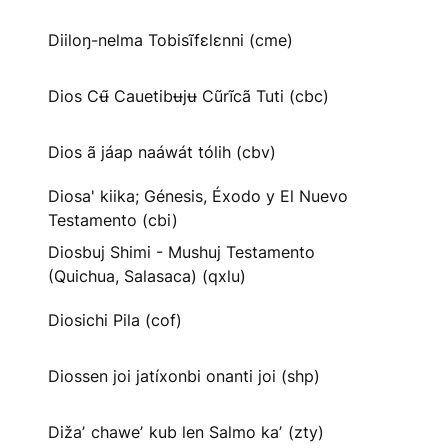
Diiloŋ-nelma Tobisĩfɛlɛnni (cme)
Dios Cʉ̃ Cauetibʉjʉ Cũrĩcã Tuti (cbc)
Dios ã jáap naáwát tólih (cbv)
Diosa' kiika; Génesis, Éxodo y El Nuevo
Testamento (cbi)
Diosbuj Shimi - Mushuj Testamento
(Quichua, Salasaca) (qxlu)
Diosichi Pila (cof)
Diossen joi jatíxonbi onanti joi (shp)
Dižaʼ chaweʼ kub len Salmo kaʼ (zty)