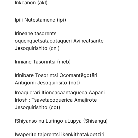
Inkeanon (akl)
Ipili Nutestamene (ipi)
Irineane tasorentsi
oquenquetsatacotaqueri Avincatsarite
Jesoquirishito (cni)
Iriniane Tasorintsi (mcb)
Irinibare Tosorintsi Ocomantëgotëri
Antigomi Jesoquirisito (not)
Iroaquerari Itioncacaantaqueca Aapani
Irioshi: Tsavetacoquerica Amajirote
Jesoquirishito (cot)
IShiyanso nu Lufingo uLupya (Shisangu)
Iwaperite tajorentsi ikenkithatakoetziri