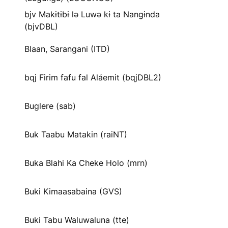
bjv Makɨtɨbɨ lə Luwə kɨ ta Nangɨnda
(bjvDBL)
Blaan, Sarangani (ITD)
bqj Firim fafu fal Aláemit (bqjDBL2)
Buglere (sab)
Buk Taabu Matakin (raiNT)
Buka Blahi Ka Cheke Holo (mrn)
Buki Kimaasabaina (GVS)
Buki Tabu Waluwaluna (tte)