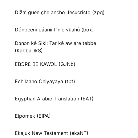
Dižaʼ güen c̱he ancho Jesucristo (zpq)
Dónbeenì páaníi fĩnle vũahṹ (box)
Dɔnɔn kə̂ Siki: Tar kə̂ aw arə təbbə
(KabbaDkS)
EBƆRƐ BE KAWƆL (GJNb)
Echilaano Chiyayaya (tbt)
Egyptian Arabic Translation (EAT)
Eipomek (EIPA)
Ekajuk New Testament (ekaNT)