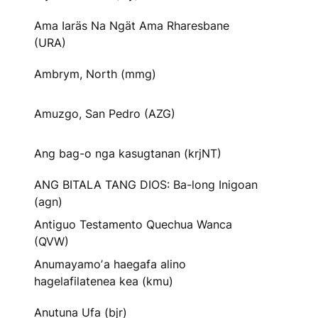
Ama Iaräs Na Ngät Ama Rharesbane
(URA)
Ambrym, North (mmg)
Amuzgo, San Pedro (AZG)
Ang bag-o nga kasugtanan (krjNT)
ANG BITALA TANG DIOS: Ba-long Inigoan
(agn)
Antiguo Testamento Quechua Wanca
(QVW)
Anumayamoʼa haegafa alino
hagelafilatenea kea (kmu)
Anutuna Ufa (bjr)