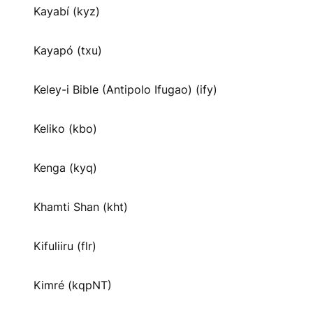
Kayabí (kyz)
Kayapó (txu)
Keley-i Bible (Antipolo Ifugao) (ify)
Keliko (kbo)
Kenga (kyq)
Khamti Shan (kht)
Kifuliiru (flr)
Kimré (kqpNT)