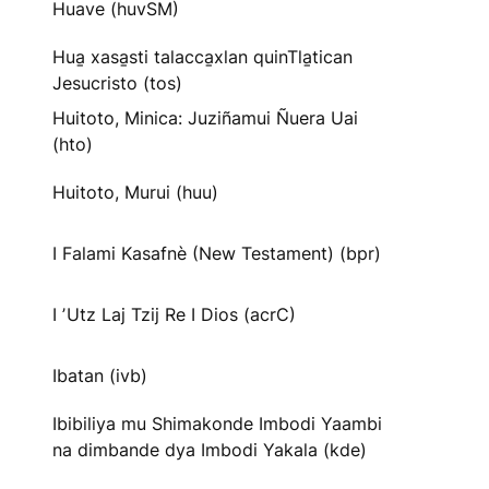
Huave (huvSM)
Hua̱ xasa̱sti talacca̱xlan quinTla̱tican
Jesucristo (tos)
Huitoto, Minica: Juziñamui Ñuera Uai
(hto)
Huitoto, Murui (huu)
I Falami Kasafnè (New Testament) (bpr)
I ʼUtz Laj Tzij Re I Dios (acrC)
Ibatan (ivb)
Ibibiliya mu Shimakonde Imbodi Yaambi
na dimbande dya Imbodi Yakala (kde)