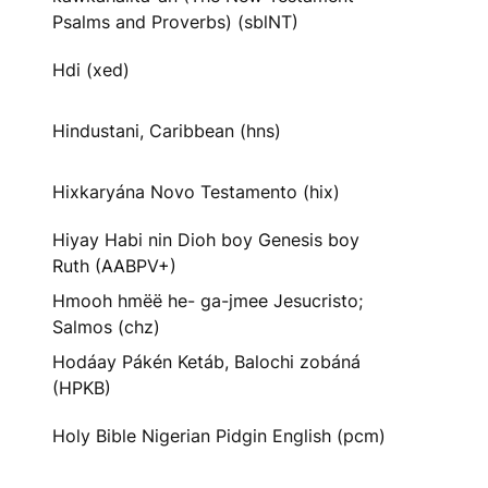
Psalms and Proverbs) (sblNT)
Hdi (xed)
Hindustani, Caribbean (hns)
Hixkaryána Novo Testamento (hix)
Hiyay Habi nin Dioh boy Genesis boy
Ruth (AABPV+)
Hmooh hmëë he- ga-jmee Jesucristo;
Salmos (chz)
Hodáay Pákén Ketáb, Balochi zobáná
(HPKB)
Holy Bible Nigerian Pidgin English (pcm)