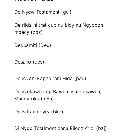
De Nyew Testament (gul)
De riidz ni trat cub nu bicy nu Ñgyoozh
mbecy (zpz)
Deduamiti (Ded)
Desano (des)
Deus Athi Kapapirani Hida (pad)
Deus ekawẽntup Kawẽn iisuat ekawẽn,
Munduruku (myu)
Deus Itaumbyry (bkq)
Di Nyoo Testiment eena Bileez Kriol (bzj)