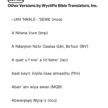
Learn more
Other Versions by Wycliffe Bible Translators, Inc.
-JAN ꞌNRALE- ꞌSƐWƐ (moa)
A Nitana Vure (bnp)
A Nãaŋmɩn Nɛtɩr Oaalaa Gãn, Bɩrfʊɔr (BIV)
A quet u tʼʌnoʼ a ricʼbenoʼ (lac)
Aadi keyri: linjiila iisaa almasiihu (ffm)
Aban 'am wiya awan (MQB)
Abware̱se̱ŋ Wo̱re̱-ɔ (ncu)