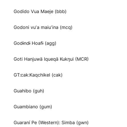
Godido Vua Maeje (bbb)
Godoni vuʼa maiuʼina (mcq)
Godɨndɨ Hoafɨ (agg)
Goti Hanjuwä Iqueqä Kukŋui (MCR)
GT:cak:Kaqchikel (cak)
Guahibo (guh)
Guambiano (gum)
Guaraní Pe (Western): Simba (gwn)