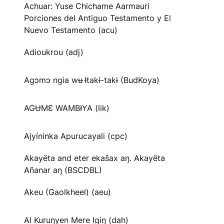
Achuar: Yuse Chichame Aarmauri
Porciones del Antiguo Testamento y El
Nuevo Testamento (acu)
Adioukrou (adj)
Agɔmɔ ngia wʉ Ɨtakɨ-takɨ (BudKoya)
AGɄMƐ WAMBƗYA (lik)
Ajyíninka Apurucayali (cpc)
Akayëta and eter ekaŝax aŋ. Akayëta
Añanar aŋ (BSCDBL)
Akeu (Gaolkheel) (aeu)
Al Kuruŋyen Mere Igiŋ (dah)