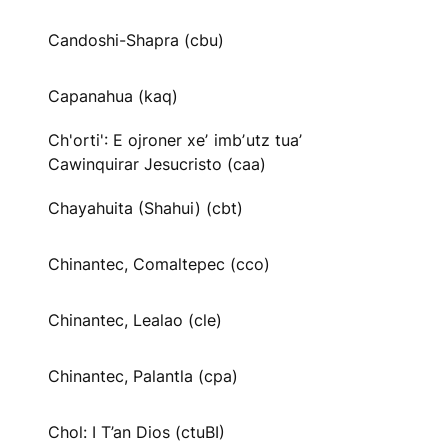
Candoshi-Shapra (cbu)
Capanahua (kaq)
Ch'orti': E ojroner xeʼ imbʼutz tuaʼ
Cawinquirar Jesucristo (caa)
Chayahuita (Shahui) (cbt)
Chinantec, Comaltepec (cco)
Chinantec, Lealao (cle)
Chinantec, Palantla (cpa)
Chol: I T’an Dios (ctuBI)