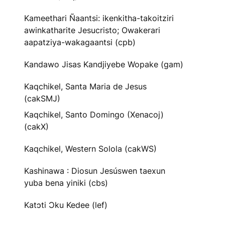
Kameethari Ñaantsi: ikenkitha-takoitziri
awinkatharite Jesucristo; Owakerari
aapatziya-wakagaantsi (cpb)
Kandawo Jisas Kandjiyebe Wopake (gam)
Kaqchikel, Santa Maria de Jesus
(cakSMJ)
Kaqchikel, Santo Domingo (Xenacoj)
(cakX)
Kaqchikel, Western Solola (cakWS)
Kashinawa : Diosun Jesúswen taexun
yuba bena yiniki (cbs)
Katɔti Ɔku Kedee (lef)