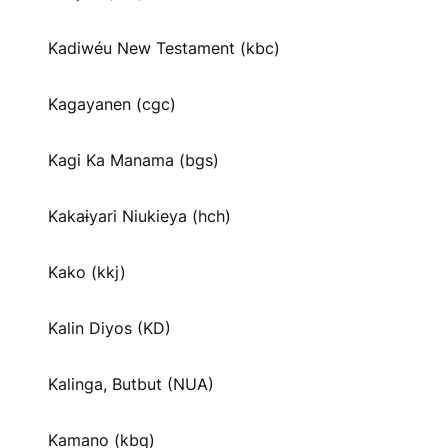
Kadiwéu New Testament (kbc)
Kagayanen (cgc)
Kagi Ka Manama (bgs)
Kakaɨyari Niukieya (hch)
Kako (kkj)
Kalin Diyos (KD)
Kalinga, Butbut (NUA)
Kamano (kbq)