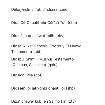
Diiloŋ-nelma Tobisĩfɛlɛnni (cme)
Dios Cʉ̃ Cauetibʉjʉ Cũrĩcã Tuti (cbc)
Dios ã jáap naáwát tólih (cbv)
Diosa' kiika; Génesis, Éxodo y El Nuevo
Testamento (cbi)
Diosbuj Shimi - Mushuj Testamento
(Quichua, Salasaca) (qxlu)
Diosichi Pila (cof)
Diossen joi jatíxonbi onanti joi (shp)
Dižaʼ chaweʼ kub len Salmo kaʼ (zty)