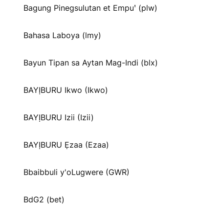
Bagung Pinegsulutan et Empuꞌ (plw)
Bahasa Laboya (lmy)
Bayun Tipan sa Aytan Mag-Indi (blx)
BAYỊBURU Ikwo (Ikwo)
BAYỊBURU Izii (Izii)
BAYỊBURU Ẹzaa (Ezaa)
Bbaibbuli y'oLugwere (GWR)
BdG2 (bet)