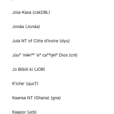
Jola-Kasa (cskDBL)
Jonáa (Jonáa)
Jula NT of Côte d’Ivoire (dyu)
Júu² 'mɨɨn³² 'e³ ca²³ŋɨń² Dios (cnl)
Jɔ Biibili ki (JOB)
K'iche' (qucT)
Kaansa NT (Ghana) (gna)
Kaapor (urb)