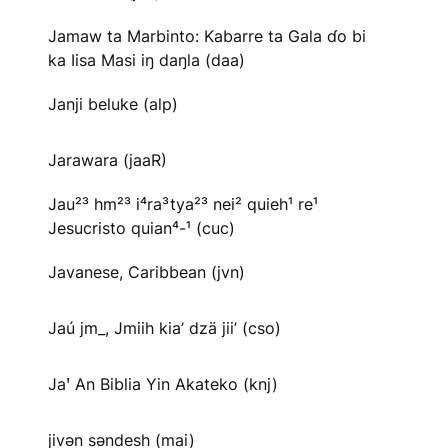
Jamaw ta Marbinto: Kabarre ta Gala ɗo bi
ka Iisa Masi iŋ daŋla (daa)
Janji beluke (alp)
Jarawara (jaaR)
Jau²³ hm²³ i⁴ra³tya²³ nei² quieh¹ re¹
Jesucristo quian⁴-¹ (cuc)
Javanese, Caribbean (jvn)
Jaú jm_, Jmiih kia’ dzä jii’ (cso)
Jaꞌ An Biblia Yin Akateko (knj)
jivən səndesh (mai)