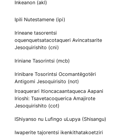
Inkeanon (akl)
Ipili Nutestamene (ipi)
Irineane tasorentsi
oquenquetsatacotaqueri Avincatsarite
Jesoquirishito (cni)
Iriniane Tasorintsi (mcb)
Irinibare Tosorintsi Ocomantëgotëri
Antigomi Jesoquirisito (not)
Iroaquerari Itioncacaantaqueca Aapani
Irioshi: Tsavetacoquerica Amajirote
Jesoquirishito (cot)
IShiyanso nu Lufingo uLupya (Shisangu)
Iwaperite tajorentsi ikenkithatakoetziri