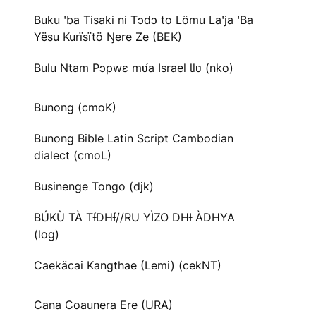
Buku ꞌba Tisaki ni Tɔdɔ to Lömu Laꞌja ꞌBa
Yësu Kurïsïtö Ŋere Ze (BEK)
Bulu Ntam Pɔpwɛ mʋ́a Israel Ɩlʋ (nko)
Bunong (cmoK)
Bunong Bible Latin Script Cambodian
dialect (cmoL)
Businenge Tongo (djk)
BÚKÙ TÀ TƗ́DHƗ́//RU YÌZO DHƗ ÀDHYA
(log)
Caekäcai Kangthae (Lemi) (cekNT)
Cana Coaunera Ere (URA)