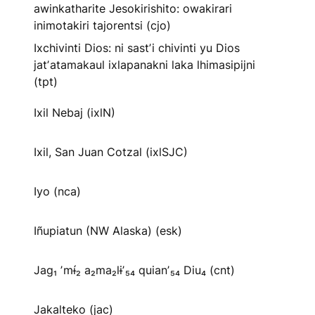
awinkatharite Jesokirishito: owakirari
inimotakiri tajorentsi (cjo)
Ixchivinti Dios: ni sastʼi chivinti yu Dios
jatʼatamakaul ixlapanakni laka lhimasipijni
(tpt)
Ixil Nebaj (ixlN)
Ixil, San Juan Cotzal (ixlSJC)
Iyo (nca)
Iñupiatun (NW Alaska) (esk)
Jag₁ ʼmɨ́₂ a₂ma₂lɨʼ₅₄ quianʼ₅₄ Diu₄ (cnt)
Jakalteko (jac)