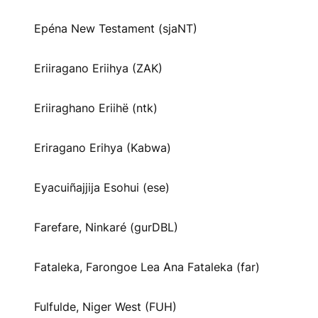
Epéna New Testament (sjaNT)
Eriiragano Eriihya (ZAK)
Eriiraghano Eriihë (ntk)
Eriragano Erihya (Kabwa)
Eyacuiñajjija Esohui (ese)
Farefare, Ninkaré (gurDBL)
Fataleka, Farongoe Lea Ana Fataleka (far)
Fulfulde, Niger West (FUH)