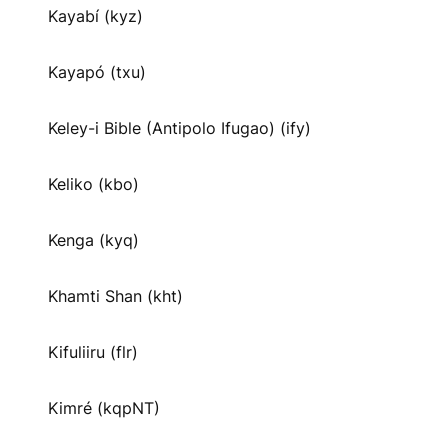
Kayabí (kyz)
Kayapó (txu)
Keley-i Bible (Antipolo Ifugao) (ify)
Keliko (kbo)
Kenga (kyq)
Khamti Shan (kht)
Kifuliiru (flr)
Kimré (kqpNT)