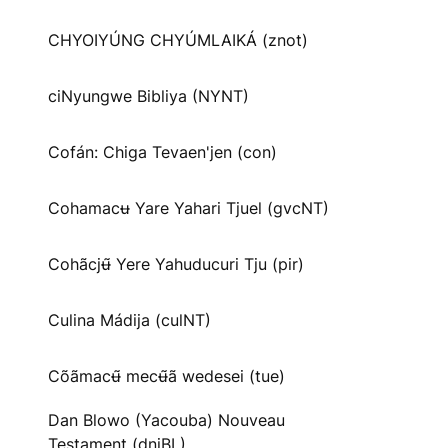
CHYOIYÚNG CHYÚMLAIKÁ (znot)
ciNyungwe Bibliya (NYNT)
Cofán: Chiga Tevaen'jen (con)
Cohamacʉ Yare Yahari Tjuel (gvcNT)
Cohãcjʉ̃ Yere Yahuducuri Tju (pir)
Culina Mádija (culNT)
Cõãmacʉ̃ mecʉ̃ã wedesei (tue)
Dan Blowo (Yacouba) Nouveau
Testament (dnjBL)