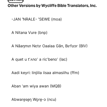
Learn more
Other Versions by Wycliffe Bible Translators, Inc.
-JAN ꞌNRALE- ꞌSƐWƐ (moa)
A Nitana Vure (bnp)
A Nãaŋmɩn Nɛtɩr Oaalaa Gãn, Bɩrfʊɔr (BIV)
A quet u tʼʌnoʼ a ricʼbenoʼ (lac)
Aadi keyri: linjiila iisaa almasiihu (ffm)
Aban 'am wiya awan (MQB)
Abware̱se̱ŋ Wo̱re̱-ɔ (ncu)