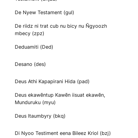
De Nyew Testament (gul)
De riidz ni trat cub nu bicy nu Ñgyoozh
mbecy (zpz)
Deduamiti (Ded)
Desano (des)
Deus Athi Kapapirani Hida (pad)
Deus ekawẽntup Kawẽn iisuat ekawẽn,
Munduruku (myu)
Deus Itaumbyry (bkq)
Di Nyoo Testiment eena Bileez Kriol (bzj)