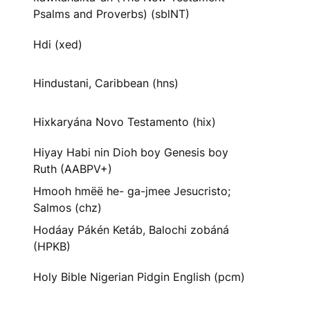
Psalms and Proverbs) (sblNT)
Hdi (xed)
Hindustani, Caribbean (hns)
Hixkaryána Novo Testamento (hix)
Hiyay Habi nin Dioh boy Genesis boy
Ruth (AABPV+)
Hmooh hmëë he- ga-jmee Jesucristo;
Salmos (chz)
Hodáay Pákén Ketáb, Balochi zobáná
(HPKB)
Holy Bible Nigerian Pidgin English (pcm)