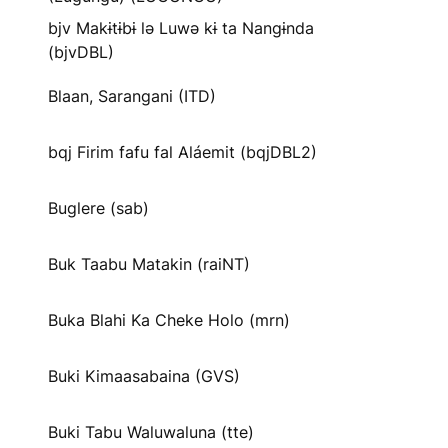
bjv Makɨtɨbɨ lə Luwə kɨ ta Nangɨnda
(bjvDBL)
Blaan, Sarangani (ITD)
bqj Firim fafu fal Aláemit (bqjDBL2)
Buglere (sab)
Buk Taabu Matakin (raiNT)
Buka Blahi Ka Cheke Holo (mrn)
Buki Kimaasabaina (GVS)
Buki Tabu Waluwaluna (tte)