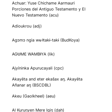
Achuar: Yuse Chichame Aarmauri
Porciones del Antiguo Testamento y El
Nuevo Testamento (acu)
Adioukrou (adj)
Agɔmɔ ngia wʉ Ɨtakɨ-takɨ (BudKoya)
AGɄMƐ WAMBƗYA (lik)
Ajyíninka Apurucayali (cpc)
Akayëta and eter ekaŝax aŋ. Akayëta
Añanar aŋ (BSCDBL)
Akeu (Gaolkheel) (aeu)
Al Kuruŋyen Mere Igiŋ (dah)