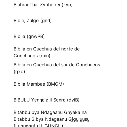
Biahrai Tha, Zyphe rei (zyp)
Bible, Zulgo (gnd)
Biblia (gnwPB)
Biblia en Quechua del norte de
Conchucos (qxn)
Biblia en Quechua del sur de Conchucos
(qxo)
Biblia Mambae (BMGM)
BIBULU Yɛnŋɛlɛ li Sɛnrɛ (dyiB)
Bitabbu bya Ndagaanu Ghyaka na
Bitabbu 6 bya Ndagaanu Gi̱gu̱lu̱u̱su̱
(Lugungu) (LUGUNGU)