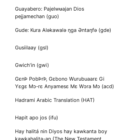
Guayabero: Pajelwʉajan Dios
pejjamechan (guo)
Gude: Kura Aləkawalə ŋga Əntaŋfə (gde)
Gusiilaay (gsl)
Gwich'in (gwi)
GɛnÞ PobÞrÞ, Gɛbono Wurubuaarɛ Gi
Yɛgɛ Mɔ-rɛ Anyamesɛ Mɛ Wɔra Mɔ (acd)
Hadrami Arabic Translation (HAT)
Hapit apo jos (ifu)
Hay halitá nin Diyos hay kawkanta boy
kawkahalita-an (The New Testament