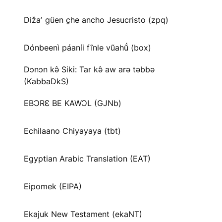
Dižaʼ güen c̱he ancho Jesucristo (zpq)
Dónbeenì páaníi fĩnle vũahṹ (box)
Dɔnɔn kə̂ Siki: Tar kə̂ aw arə təbbə
(KabbaDkS)
EBƆRƐ BE KAWƆL (GJNb)
Echilaano Chiyayaya (tbt)
Egyptian Arabic Translation (EAT)
Eipomek (EIPA)
Ekajuk New Testament (ekaNT)