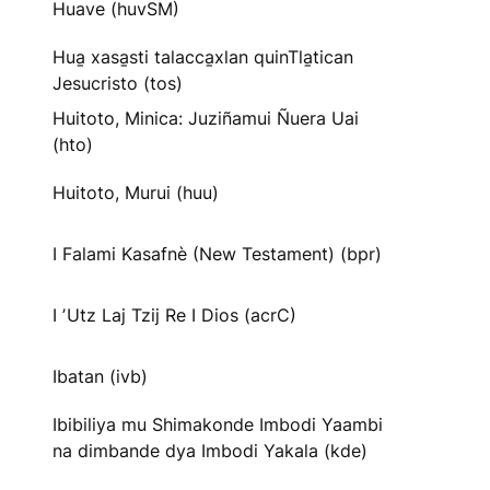
Huave (huvSM)
Hua̱ xasa̱sti talacca̱xlan quinTla̱tican
Jesucristo (tos)
Huitoto, Minica: Juziñamui Ñuera Uai
(hto)
Huitoto, Murui (huu)
I Falami Kasafnè (New Testament) (bpr)
I ʼUtz Laj Tzij Re I Dios (acrC)
Ibatan (ivb)
Ibibiliya mu Shimakonde Imbodi Yaambi
na dimbande dya Imbodi Yakala (kde)