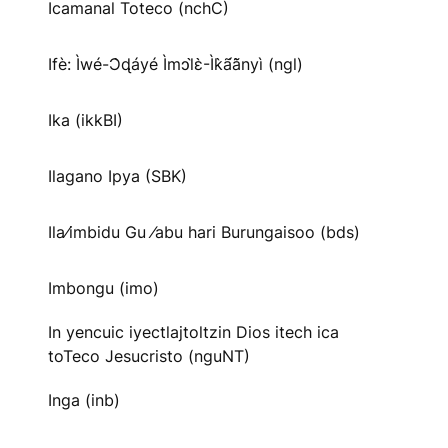
Icamanal Toteco (nchC)
Ifè: Ìwé-Ɔ̀ɖáyé Ìmↄl̀ɛ̀-Ìk̀ã́ã̀nyì (ngl)
Ika (ikkBI)
Ilagano Ipya (SBK)
Ila⁄imbidu Gu ⁄abu hari Burungaisoo (bds)
Imbongu (imo)
In yencuic iyectlajtoltzin Dios itech ica
toTeco Jesucristo (nguNT)
Inga (inb)