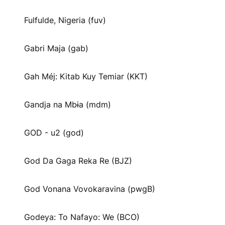
Fulfulde, Nigeria (fuv)
Gabri Maja (gab)
Gah Méj: Kitab Kuy Temiar (KKT)
Gandja na Mbɨa (mdm)
GOD - u2 (god)
God Da Gaga Reka Re (BJZ)
God Vonana Vovokaravina (pwgB)
Godeya: To Nafayo: We (BCO)