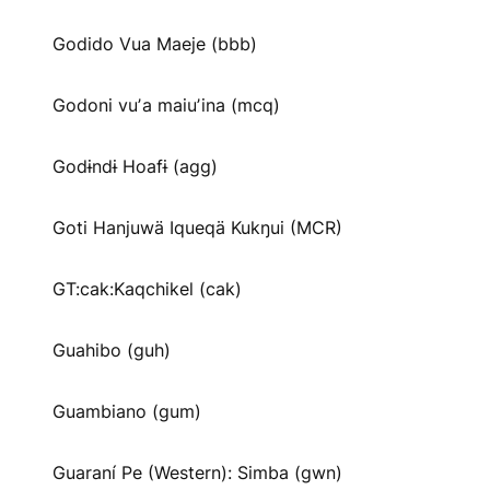
Godido Vua Maeje (bbb)
Godoni vuʼa maiuʼina (mcq)
Godɨndɨ Hoafɨ (agg)
Goti Hanjuwä Iqueqä Kukŋui (MCR)
GT:cak:Kaqchikel (cak)
Guahibo (guh)
Guambiano (gum)
Guaraní Pe (Western): Simba (gwn)