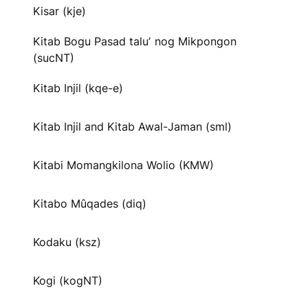
Kisar (kje)
Kitab Bogu Pasad taluʼ nog Mikpongon
(sucNT)
Kitab Injil (kqe-e)
Kitab Injil and Kitab Awal-Jaman (sml)
Kitabi Momangkilona Wolio (KMW)
Kitabo Mûqades (diq)
Kodaku (ksz)
Kogi (kogNT)