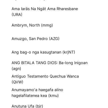
Ama Iaräs Na Ngät Ama Rharesbane
(URA)
Ambrym, North (mmg)
Amuzgo, San Pedro (AZG)
Ang bag-o nga kasugtanan (krjNT)
ANG BITALA TANG DIOS: Ba-long Inigoan
(agn)
Antiguo Testamento Quechua Wanca
(QVW)
Anumayamoʼa haegafa alino
hagelafilatenea kea (kmu)
Anutuna Ufa (bjr)