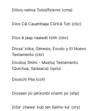
Diiloŋ-nelma Tobisĩfɛlɛnni (cme)
Dios Cʉ̃ Cauetibʉjʉ Cũrĩcã Tuti (cbc)
Dios ã jáap naáwát tólih (cbv)
Diosa' kiika; Génesis, Éxodo y El Nuevo
Testamento (cbi)
Diosbuj Shimi - Mushuj Testamento
(Quichua, Salasaca) (qxlu)
Diosichi Pila (cof)
Diossen joi jatíxonbi onanti joi (shp)
Dižaʼ chaweʼ kub len Salmo kaʼ (zty)