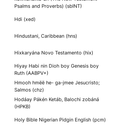
Psalms and Proverbs) (sblNT)
Hdi (xed)
Hindustani, Caribbean (hns)
Hixkaryána Novo Testamento (hix)
Hiyay Habi nin Dioh boy Genesis boy
Ruth (AABPV+)
Hmooh hmëë he- ga-jmee Jesucristo;
Salmos (chz)
Hodáay Pákén Ketáb, Balochi zobáná
(HPKB)
Holy Bible Nigerian Pidgin English (pcm)