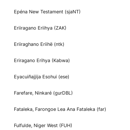
Epéna New Testament (sjaNT)
Eriiragano Eriihya (ZAK)
Eriiraghano Eriihë (ntk)
Eriragano Erihya (Kabwa)
Eyacuiñajjija Esohui (ese)
Farefare, Ninkaré (gurDBL)
Fataleka, Farongoe Lea Ana Fataleka (far)
Fulfulde, Niger West (FUH)