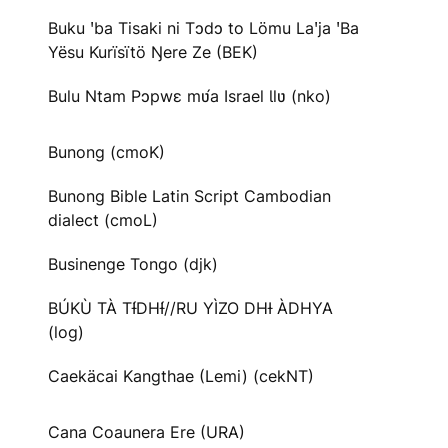
Buku ꞌba Tisaki ni Tɔdɔ to Lömu Laꞌja ꞌBa
Yësu Kurïsïtö Ŋere Ze (BEK)
Bulu Ntam Pɔpwɛ mʋ́a Israel Ɩlʋ (nko)
Bunong (cmoK)
Bunong Bible Latin Script Cambodian
dialect (cmoL)
Businenge Tongo (djk)
BÚKÙ TÀ TƗ́DHƗ́//RU YÌZO DHƗ ÀDHYA
(log)
Caekäcai Kangthae (Lemi) (cekNT)
Cana Coaunera Ere (URA)