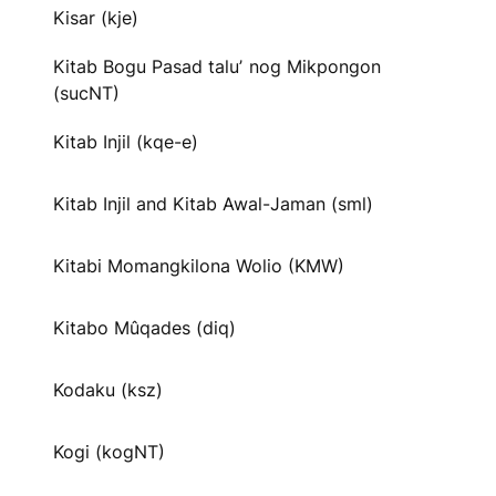
Kisar (kje)
Kitab Bogu Pasad taluʼ nog Mikpongon
(sucNT)
Kitab Injil (kqe-e)
Kitab Injil and Kitab Awal-Jaman (sml)
Kitabi Momangkilona Wolio (KMW)
Kitabo Mûqades (diq)
Kodaku (ksz)
Kogi (kogNT)