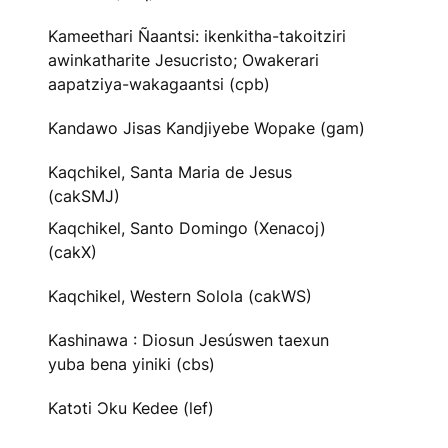
Kameethari Ñaantsi: ikenkitha-takoitziri
awinkatharite Jesucristo; Owakerari
aapatziya-wakagaantsi (cpb)
Kandawo Jisas Kandjiyebe Wopake (gam)
Kaqchikel, Santa Maria de Jesus
(cakSMJ)
Kaqchikel, Santo Domingo (Xenacoj)
(cakX)
Kaqchikel, Western Solola (cakWS)
Kashinawa : Diosun Jesúswen taexun
yuba bena yiniki (cbs)
Katɔti Ɔku Kedee (lef)