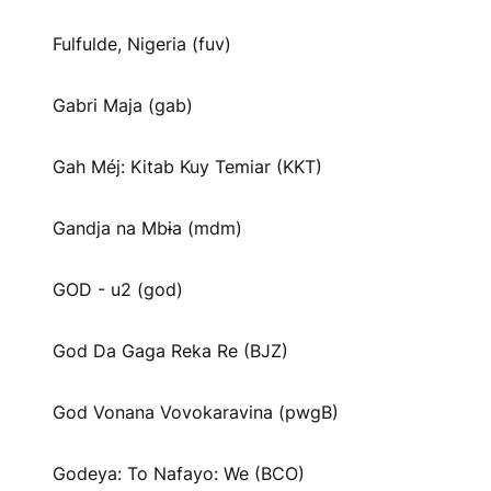
Fulfulde, Nigeria (fuv)
Gabri Maja (gab)
Gah Méj: Kitab Kuy Temiar (KKT)
Gandja na Mbɨa (mdm)
GOD - u2 (god)
God Da Gaga Reka Re (BJZ)
God Vonana Vovokaravina (pwgB)
Godeya: To Nafayo: We (BCO)