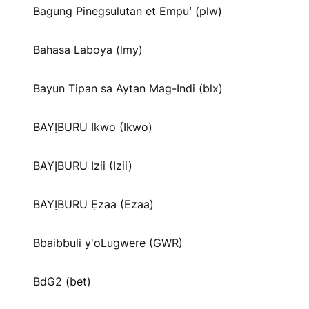
Bagung Pinegsulutan et Empuꞌ (plw)
Bahasa Laboya (lmy)
Bayun Tipan sa Aytan Mag-Indi (blx)
BAYỊBURU Ikwo (Ikwo)
BAYỊBURU Izii (Izii)
BAYỊBURU Ẹzaa (Ezaa)
Bbaibbuli y'oLugwere (GWR)
BdG2 (bet)