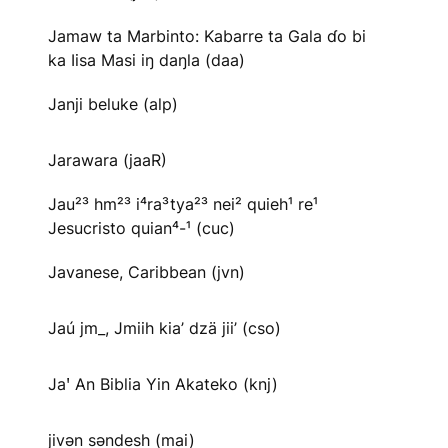
Jamaw ta Marbinto: Kabarre ta Gala ɗo bi
ka Iisa Masi iŋ daŋla (daa)
Janji beluke (alp)
Jarawara (jaaR)
Jau²³ hm²³ i⁴ra³tya²³ nei² quieh¹ re¹
Jesucristo quian⁴-¹ (cuc)
Javanese, Caribbean (jvn)
Jaú jm_, Jmiih kia’ dzä jii’ (cso)
Jaꞌ An Biblia Yin Akateko (knj)
jivən səndesh (mai)