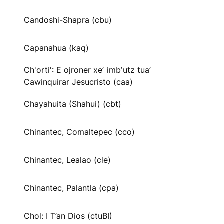
Candoshi-Shapra (cbu)
Capanahua (kaq)
Ch'orti': E ojroner xeʼ imbʼutz tuaʼ
Cawinquirar Jesucristo (caa)
Chayahuita (Shahui) (cbt)
Chinantec, Comaltepec (cco)
Chinantec, Lealao (cle)
Chinantec, Palantla (cpa)
Chol: I T’an Dios (ctuBI)