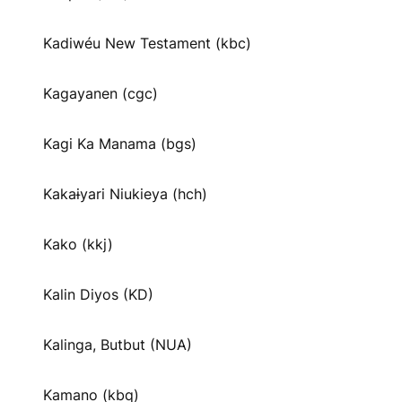
Kadiwéu New Testament (kbc)
Kagayanen (cgc)
Kagi Ka Manama (bgs)
Kakaɨyari Niukieya (hch)
Kako (kkj)
Kalin Diyos (KD)
Kalinga, Butbut (NUA)
Kamano (kbq)