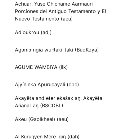
Achuar: Yuse Chichame Aarmauri
Porciones del Antiguo Testamento y El
Nuevo Testamento (acu)
Adioukrou (adj)
Agɔmɔ ngia wʉ Ɨtakɨ-takɨ (BudKoya)
AGɄMƐ WAMBƗYA (lik)
Ajyíninka Apurucayali (cpc)
Akayëta and eter ekaŝax aŋ. Akayëta
Añanar aŋ (BSCDBL)
Akeu (Gaolkheel) (aeu)
Al Kuruŋyen Mere Igiŋ (dah)