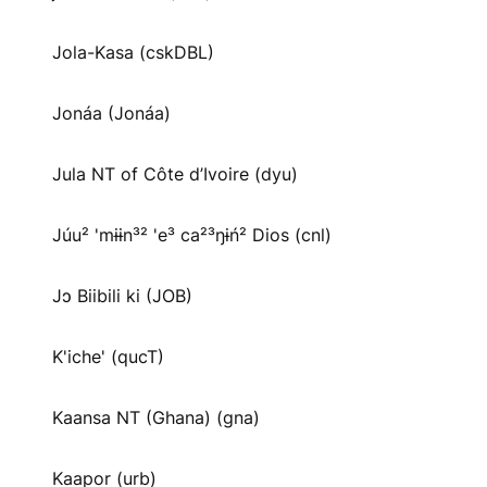
Jola-Kasa (cskDBL)
Jonáa (Jonáa)
Jula NT of Côte d’Ivoire (dyu)
Júu² 'mɨɨn³² 'e³ ca²³ŋɨń² Dios (cnl)
Jɔ Biibili ki (JOB)
K'iche' (qucT)
Kaansa NT (Ghana) (gna)
Kaapor (urb)