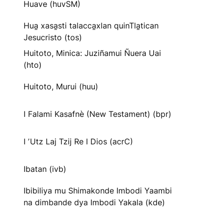
Huave (huvSM)
Hua̱ xasa̱sti talacca̱xlan quinTla̱tican
Jesucristo (tos)
Huitoto, Minica: Juziñamui Ñuera Uai
(hto)
Huitoto, Murui (huu)
I Falami Kasafnè (New Testament) (bpr)
I ʼUtz Laj Tzij Re I Dios (acrC)
Ibatan (ivb)
Ibibiliya mu Shimakonde Imbodi Yaambi
na dimbande dya Imbodi Yakala (kde)