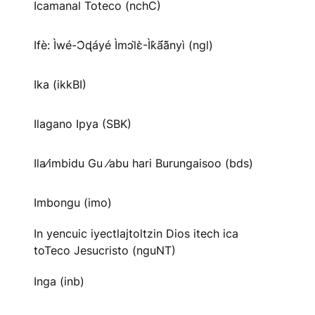
Icamanal Toteco (nchC)
Ifè: Ìwé-Ɔ̀ɖáyé Ìmↄl̀ɛ̀-Ìk̀ã́ã̀nyì (ngl)
Ika (ikkBI)
Ilagano Ipya (SBK)
Ila⁄imbidu Gu ⁄abu hari Burungaisoo (bds)
Imbongu (imo)
In yencuic iyectlajtoltzin Dios itech ica
toTeco Jesucristo (nguNT)
Inga (inb)