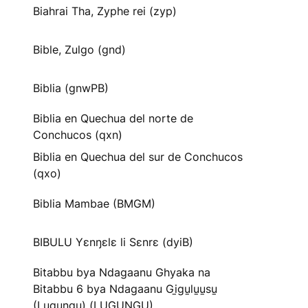
Biahrai Tha, Zyphe rei (zyp)
Bible, Zulgo (gnd)
Biblia (gnwPB)
Biblia en Quechua del norte de
Conchucos (qxn)
Biblia en Quechua del sur de Conchucos
(qxo)
Biblia Mambae (BMGM)
BIBULU Yɛnŋɛlɛ li Sɛnrɛ (dyiB)
Bitabbu bya Ndagaanu Ghyaka na
Bitabbu 6 bya Ndagaanu Gi̱gu̱lu̱u̱su̱
(Lugungu) (LUGUNGU)