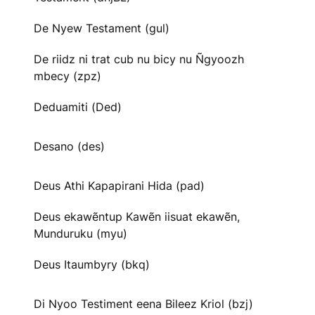
De Nyew Testament (gul)
De riidz ni trat cub nu bicy nu Ñgyoozh
mbecy (zpz)
Deduamiti (Ded)
Desano (des)
Deus Athi Kapapirani Hida (pad)
Deus ekawẽntup Kawẽn iisuat ekawẽn,
Munduruku (myu)
Deus Itaumbyry (bkq)
Di Nyoo Testiment eena Bileez Kriol (bzj)