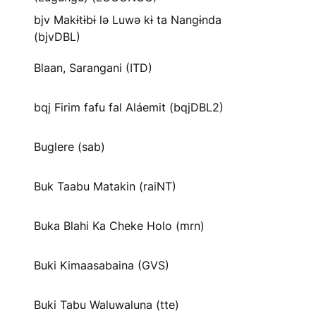
bjv Makɨtɨbɨ lə Luwə kɨ ta Nangɨnda
(bjvDBL)
Blaan, Sarangani (ITD)
bqj Firim fafu fal Aláemit (bqjDBL2)
Buglere (sab)
Buk Taabu Matakin (raiNT)
Buka Blahi Ka Cheke Holo (mrn)
Buki Kimaasabaina (GVS)
Buki Tabu Waluwaluna (tte)