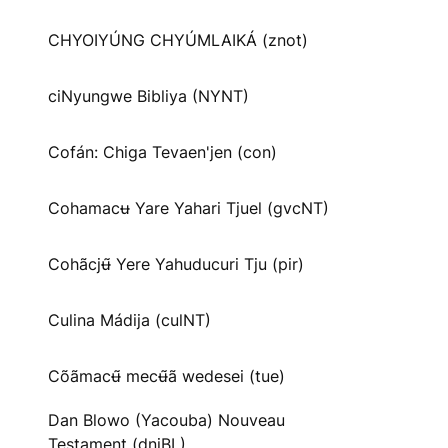
CHYOIYÚNG CHYÚMLAIKÁ (znot)
ciNyungwe Bibliya (NYNT)
Cofán: Chiga Tevaen'jen (con)
Cohamacʉ Yare Yahari Tjuel (gvcNT)
Cohãcjʉ̃ Yere Yahuducuri Tju (pir)
Culina Mádija (culNT)
Cõãmacʉ̃ mecʉ̃ã wedesei (tue)
Dan Blowo (Yacouba) Nouveau
Testament (dnjBL)