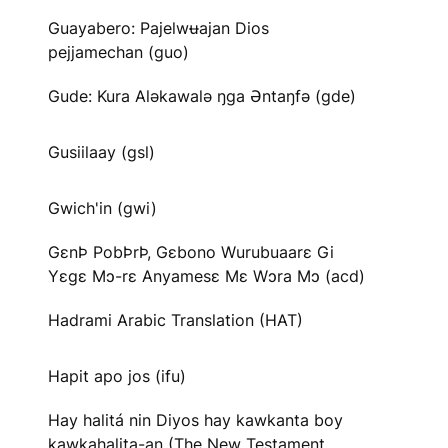
Guayabero: Pajelwʉajan Dios
pejjamechan (guo)
Gude: Kura Aləkawalə ŋga Əntaŋfə (gde)
Gusiilaay (gsl)
Gwich'in (gwi)
GɛnÞ PobÞrÞ, Gɛbono Wurubuaarɛ Gi
Yɛgɛ Mɔ-rɛ Anyamesɛ Mɛ Wɔra Mɔ (acd)
Hadrami Arabic Translation (HAT)
Hapit apo jos (ifu)
Hay halitá nin Diyos hay kawkanta boy
kawkahalita-an (The New Testament