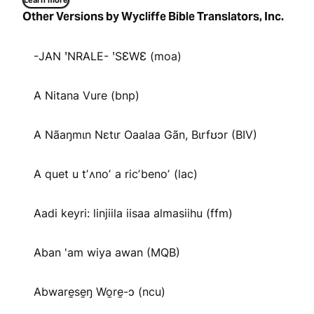
Learn more
Other Versions by Wycliffe Bible Translators, Inc.
-JAN ꞌNRALE- ꞌSƐWƐ (moa)
A Nitana Vure (bnp)
A Nãaŋmɩn Nɛtɩr Oaalaa Gãn, Bɩrfʊɔr (BIV)
A quet u tʼʌnoʼ a ricʼbenoʼ (lac)
Aadi keyri: linjiila iisaa almasiihu (ffm)
Aban 'am wiya awan (MQB)
Abware̱se̱ŋ Wo̱re̱-ɔ (ncu)