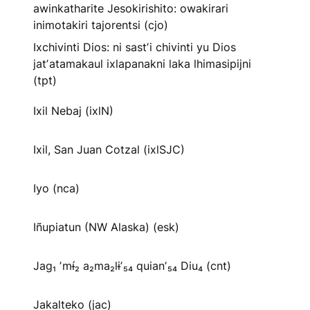
awinkatharite Jesokirishito: owakirari
inimotakiri tajorentsi (cjo)
Ixchivinti Dios: ni sastʼi chivinti yu Dios
jatʼatamakaul ixlapanakni laka lhimasipijni
(tpt)
Ixil Nebaj (ixlN)
Ixil, San Juan Cotzal (ixlSJC)
Iyo (nca)
Iñupiatun (NW Alaska) (esk)
Jag₁ ʼmɨ́₂ a₂ma₂lɨʼ₅₄ quianʼ₅₄ Diu₄ (cnt)
Jakalteko (jac)