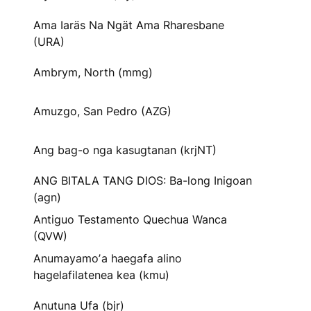
Ama Iaräs Na Ngät Ama Rharesbane
(URA)
Ambrym, North (mmg)
Amuzgo, San Pedro (AZG)
Ang bag-o nga kasugtanan (krjNT)
ANG BITALA TANG DIOS: Ba-long Inigoan
(agn)
Antiguo Testamento Quechua Wanca
(QVW)
Anumayamoʼa haegafa alino
hagelafilatenea kea (kmu)
Anutuna Ufa (bjr)