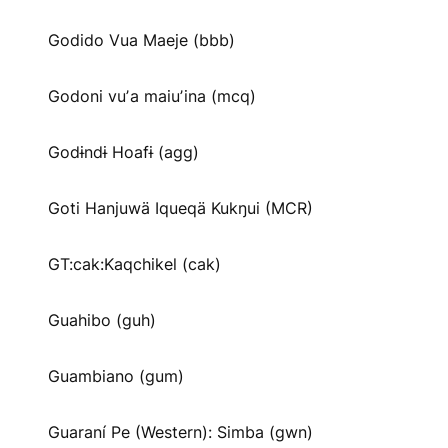
Godido Vua Maeje (bbb)
Godoni vuʼa maiuʼina (mcq)
Godɨndɨ Hoafɨ (agg)
Goti Hanjuwä Iqueqä Kukŋui (MCR)
GT:cak:Kaqchikel (cak)
Guahibo (guh)
Guambiano (gum)
Guaraní Pe (Western): Simba (gwn)