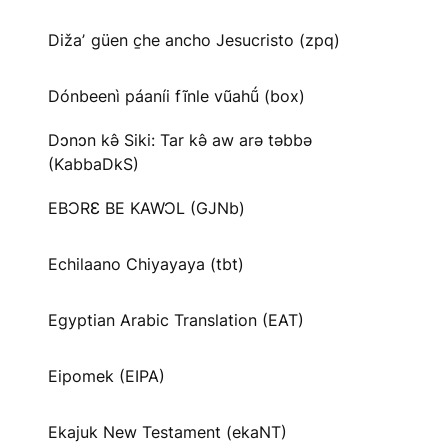
Dižaʼ güen c̱he ancho Jesucristo (zpq)
Dónbeenì páaníi fĩnle vũahṹ (box)
Dɔnɔn kə̂ Siki: Tar kə̂ aw arə təbbə
(KabbaDkS)
EBƆRƐ BE KAWƆL (GJNb)
Echilaano Chiyayaya (tbt)
Egyptian Arabic Translation (EAT)
Eipomek (EIPA)
Ekajuk New Testament (ekaNT)