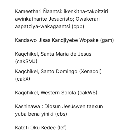
Kameethari Ñaantsi: ikenkitha-takoitziri
awinkatharite Jesucristo; Owakerari
aapatziya-wakagaantsi (cpb)
Kandawo Jisas Kandjiyebe Wopake (gam)
Kaqchikel, Santa Maria de Jesus
(cakSMJ)
Kaqchikel, Santo Domingo (Xenacoj)
(cakX)
Kaqchikel, Western Solola (cakWS)
Kashinawa : Diosun Jesúswen taexun
yuba bena yiniki (cbs)
Katɔti Ɔku Kedee (lef)