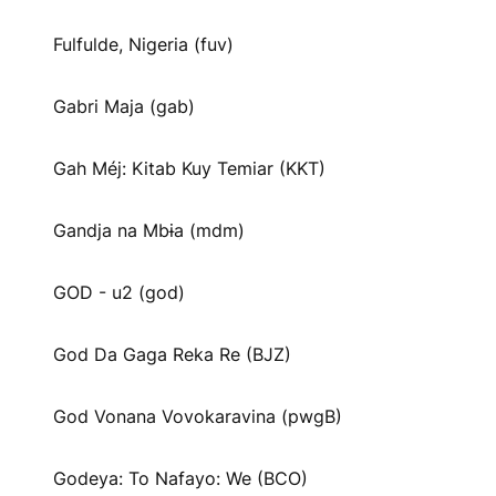
Fulfulde, Nigeria (fuv)
Gabri Maja (gab)
Gah Méj: Kitab Kuy Temiar (KKT)
Gandja na Mbɨa (mdm)
GOD - u2 (god)
God Da Gaga Reka Re (BJZ)
God Vonana Vovokaravina (pwgB)
Godeya: To Nafayo: We (BCO)