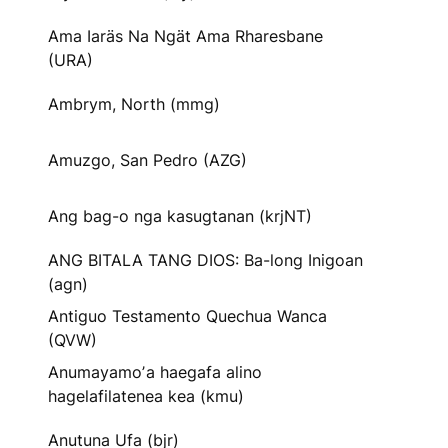
Ama Iaräs Na Ngät Ama Rharesbane
(URA)
Ambrym, North (mmg)
Amuzgo, San Pedro (AZG)
Ang bag-o nga kasugtanan (krjNT)
ANG BITALA TANG DIOS: Ba-long Inigoan
(agn)
Antiguo Testamento Quechua Wanca
(QVW)
Anumayamoʼa haegafa alino
hagelafilatenea kea (kmu)
Anutuna Ufa (bjr)