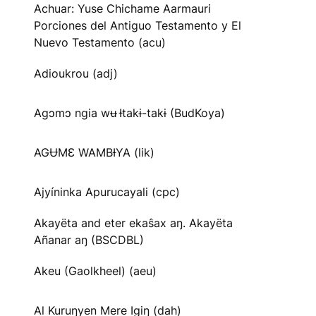
Achuar: Yuse Chichame Aarmauri
Porciones del Antiguo Testamento y El
Nuevo Testamento (acu)
Adioukrou (adj)
Agɔmɔ ngia wʉ Ɨtakɨ-takɨ (BudKoya)
AGɄMƐ WAMBƗYA (lik)
Ajyíninka Apurucayali (cpc)
Akayëta and eter ekaŝax aŋ. Akayëta
Añanar aŋ (BSCDBL)
Akeu (Gaolkheel) (aeu)
Al Kuruŋyen Mere Igiŋ (dah)