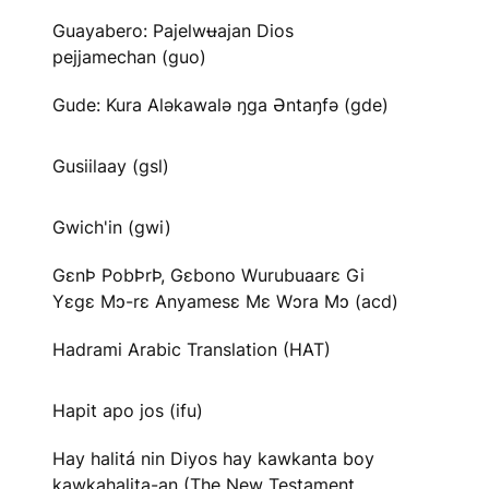
Guayabero: Pajelwʉajan Dios
pejjamechan (guo)
Gude: Kura Aləkawalə ŋga Əntaŋfə (gde)
Gusiilaay (gsl)
Gwich'in (gwi)
GɛnÞ PobÞrÞ, Gɛbono Wurubuaarɛ Gi
Yɛgɛ Mɔ-rɛ Anyamesɛ Mɛ Wɔra Mɔ (acd)
Hadrami Arabic Translation (HAT)
Hapit apo jos (ifu)
Hay halitá nin Diyos hay kawkanta boy
kawkahalita-an (The New Testament