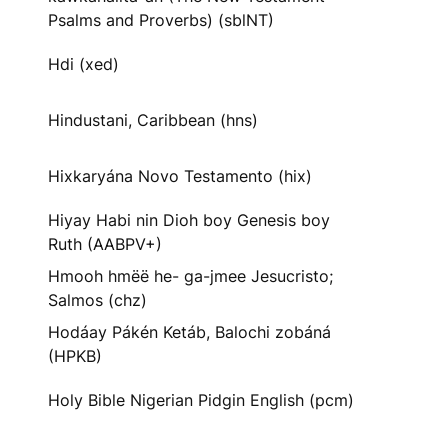
Psalms and Proverbs) (sblNT)
Hdi (xed)
Hindustani, Caribbean (hns)
Hixkaryána Novo Testamento (hix)
Hiyay Habi nin Dioh boy Genesis boy
Ruth (AABPV+)
Hmooh hmëë he- ga-jmee Jesucristo;
Salmos (chz)
Hodáay Pákén Ketáb, Balochi zobáná
(HPKB)
Holy Bible Nigerian Pidgin English (pcm)