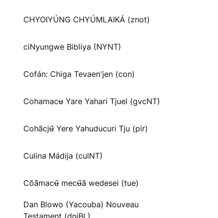
CHYOIYÚNG CHYÚMLAIKÁ (znot)
ciNyungwe Bibliya (NYNT)
Cofán: Chiga Tevaen'jen (con)
Cohamacʉ Yare Yahari Tjuel (gvcNT)
Cohãcjʉ̃ Yere Yahuducuri Tju (pir)
Culina Mádija (culNT)
Cõãmacʉ̃ mecʉ̃ã wedesei (tue)
Dan Blowo (Yacouba) Nouveau
Testament (dnjBL)