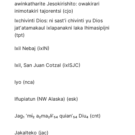
awinkatharite Jesokirishito: owakirari
inimotakiri tajorentsi (cjo)
Ixchivinti Dios: ni sastʼi chivinti yu Dios
jatʼatamakaul ixlapanakni laka lhimasipijni
(tpt)
Ixil Nebaj (ixlN)
Ixil, San Juan Cotzal (ixlSJC)
Iyo (nca)
Iñupiatun (NW Alaska) (esk)
Jag₁ ʼmɨ́₂ a₂ma₂lɨʼ₅₄ quianʼ₅₄ Diu₄ (cnt)
Jakalteko (jac)