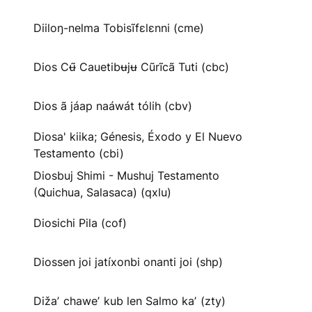
Diiloŋ-nelma Tobisĩfɛlɛnni (cme)
Dios Cʉ̃ Cauetibʉjʉ Cũrĩcã Tuti (cbc)
Dios ã jáap naáwát tólih (cbv)
Diosa' kiika; Génesis, Éxodo y El Nuevo
Testamento (cbi)
Diosbuj Shimi - Mushuj Testamento
(Quichua, Salasaca) (qxlu)
Diosichi Pila (cof)
Diossen joi jatíxonbi onanti joi (shp)
Dižaʼ chaweʼ kub len Salmo kaʼ (zty)