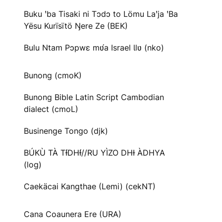
Buku ꞌba Tisaki ni Tɔdɔ to Lömu Laꞌja ꞌBa
Yësu Kurïsïtö Ŋere Ze (BEK)
Bulu Ntam Pɔpwɛ mʋ́a Israel Ɩlʋ (nko)
Bunong (cmoK)
Bunong Bible Latin Script Cambodian
dialect (cmoL)
Businenge Tongo (djk)
BÚKÙ TÀ TƗ́DHƗ́//RU YÌZO DHƗ ÀDHYA
(log)
Caekäcai Kangthae (Lemi) (cekNT)
Cana Coaunera Ere (URA)