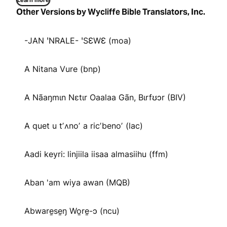
Learn more
Other Versions by Wycliffe Bible Translators, Inc.
-JAN ꞌNRALE- ꞌSƐWƐ (moa)
A Nitana Vure (bnp)
A Nãaŋmɩn Nɛtɩr Oaalaa Gãn, Bɩrfʊɔr (BIV)
A quet u tʼʌnoʼ a ricʼbenoʼ (lac)
Aadi keyri: linjiila iisaa almasiihu (ffm)
Aban 'am wiya awan (MQB)
Abware̱se̱ŋ Wo̱re̱-ɔ (ncu)