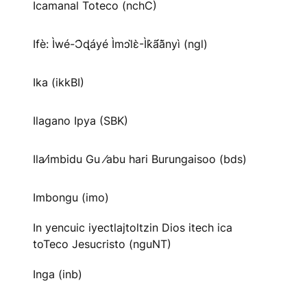
Icamanal Toteco (nchC)
Ifè: Ìwé-Ɔ̀ɖáyé Ìmↄl̀ɛ̀-Ìk̀ã́ã̀nyì (ngl)
Ika (ikkBI)
Ilagano Ipya (SBK)
Ila⁄imbidu Gu ⁄abu hari Burungaisoo (bds)
Imbongu (imo)
In yencuic iyectlajtoltzin Dios itech ica
toTeco Jesucristo (nguNT)
Inga (inb)