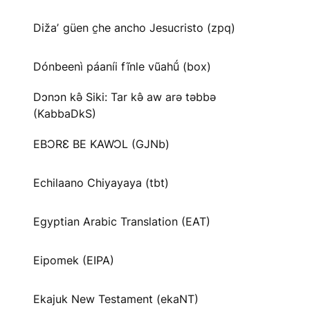
Dižaʼ güen c̱he ancho Jesucristo (zpq)
Dónbeenì páaníi fĩnle vũahṹ (box)
Dɔnɔn kə̂ Siki: Tar kə̂ aw arə təbbə
(KabbaDkS)
EBƆRƐ BE KAWƆL (GJNb)
Echilaano Chiyayaya (tbt)
Egyptian Arabic Translation (EAT)
Eipomek (EIPA)
Ekajuk New Testament (ekaNT)