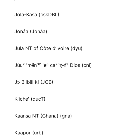
Jola-Kasa (cskDBL)
Jonáa (Jonáa)
Jula NT of Côte d’Ivoire (dyu)
Júu² 'mɨɨn³² 'e³ ca²³ŋɨń² Dios (cnl)
Jɔ Biibili ki (JOB)
K'iche' (qucT)
Kaansa NT (Ghana) (gna)
Kaapor (urb)