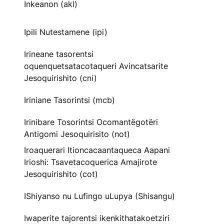
Inkeanon (akl)
Ipili Nutestamene (ipi)
Irineane tasorentsi
oquenquetsatacotaqueri Avincatsarite
Jesoquirishito (cni)
Iriniane Tasorintsi (mcb)
Irinibare Tosorintsi Ocomantëgotëri
Antigomi Jesoquirisito (not)
Iroaquerari Itioncacaantaqueca Aapani
Irioshi: Tsavetacoquerica Amajirote
Jesoquirishito (cot)
IShiyanso nu Lufingo uLupya (Shisangu)
Iwaperite tajorentsi ikenkithatakoetziri