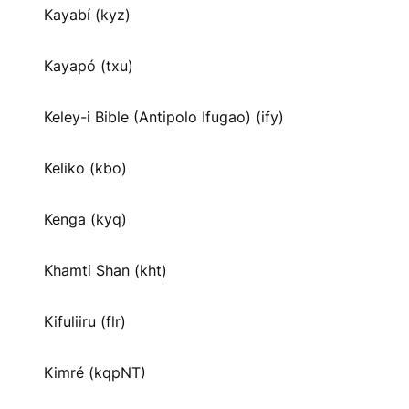
Kayabí (kyz)
Kayapó (txu)
Keley-i Bible (Antipolo Ifugao) (ify)
Keliko (kbo)
Kenga (kyq)
Khamti Shan (kht)
Kifuliiru (flr)
Kimré (kqpNT)