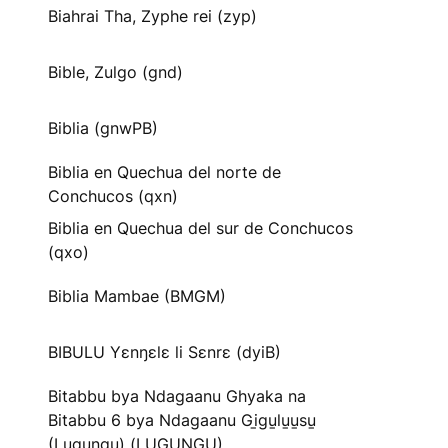
Biahrai Tha, Zyphe rei (zyp)
Bible, Zulgo (gnd)
Biblia (gnwPB)
Biblia en Quechua del norte de
Conchucos (qxn)
Biblia en Quechua del sur de Conchucos
(qxo)
Biblia Mambae (BMGM)
BIBULU Yɛnŋɛlɛ li Sɛnrɛ (dyiB)
Bitabbu bya Ndagaanu Ghyaka na
Bitabbu 6 bya Ndagaanu Gi̱gu̱lu̱u̱su̱
(Lugungu) (LUGUNGU)