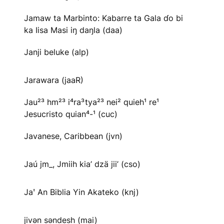
Jamaw ta Marbinto: Kabarre ta Gala ɗo bi
ka Iisa Masi iŋ daŋla (daa)
Janji beluke (alp)
Jarawara (jaaR)
Jau²³ hm²³ i⁴ra³tya²³ nei² quieh¹ re¹
Jesucristo quian⁴-¹ (cuc)
Javanese, Caribbean (jvn)
Jaú jm_, Jmiih kia’ dzä jii’ (cso)
Jaꞌ An Biblia Yin Akateko (knj)
jivən səndesh (mai)