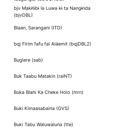
bjv Makɨtɨbɨ lə Luwə kɨ ta Nangɨnda
(bjvDBL)
Blaan, Sarangani (ITD)
bqj Firim fafu fal Aláemit (bqjDBL2)
Buglere (sab)
Buk Taabu Matakin (raiNT)
Buka Blahi Ka Cheke Holo (mrn)
Buki Kimaasabaina (GVS)
Buki Tabu Waluwaluna (tte)