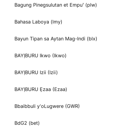
Bagung Pinegsulutan et Empuꞌ (plw)
Bahasa Laboya (lmy)
Bayun Tipan sa Aytan Mag-Indi (blx)
BAYỊBURU Ikwo (Ikwo)
BAYỊBURU Izii (Izii)
BAYỊBURU Ẹzaa (Ezaa)
Bbaibbuli y'oLugwere (GWR)
BdG2 (bet)