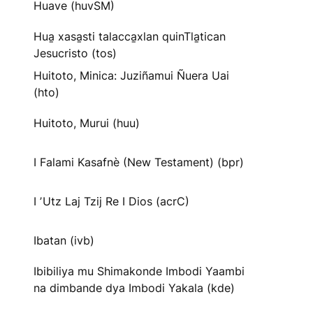
Huave (huvSM)
Hua̱ xasa̱sti talacca̱xlan quinTla̱tican
Jesucristo (tos)
Huitoto, Minica: Juziñamui Ñuera Uai
(hto)
Huitoto, Murui (huu)
I Falami Kasafnè (New Testament) (bpr)
I ʼUtz Laj Tzij Re I Dios (acrC)
Ibatan (ivb)
Ibibiliya mu Shimakonde Imbodi Yaambi
na dimbande dya Imbodi Yakala (kde)