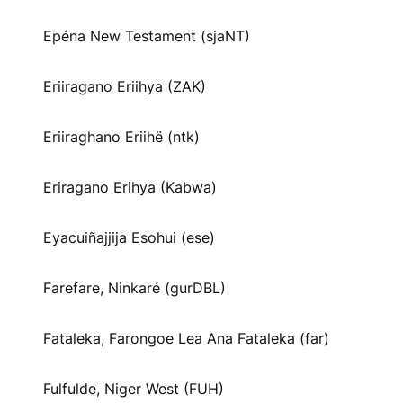
Epéna New Testament (sjaNT)
Eriiragano Eriihya (ZAK)
Eriiraghano Eriihë (ntk)
Eriragano Erihya (Kabwa)
Eyacuiñajjija Esohui (ese)
Farefare, Ninkaré (gurDBL)
Fataleka, Farongoe Lea Ana Fataleka (far)
Fulfulde, Niger West (FUH)