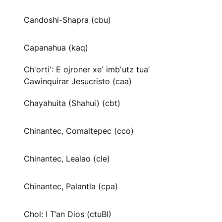
Candoshi-Shapra (cbu)
Capanahua (kaq)
Ch'orti': E ojroner xeʼ imbʼutz tuaʼ
Cawinquirar Jesucristo (caa)
Chayahuita (Shahui) (cbt)
Chinantec, Comaltepec (cco)
Chinantec, Lealao (cle)
Chinantec, Palantla (cpa)
Chol: I T’an Dios (ctuBI)