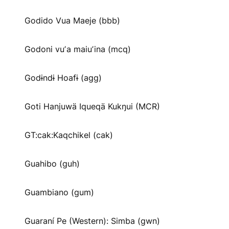
Godido Vua Maeje (bbb)
Godoni vuʼa maiuʼina (mcq)
Godɨndɨ Hoafɨ (agg)
Goti Hanjuwä Iqueqä Kukŋui (MCR)
GT:cak:Kaqchikel (cak)
Guahibo (guh)
Guambiano (gum)
Guaraní Pe (Western): Simba (gwn)