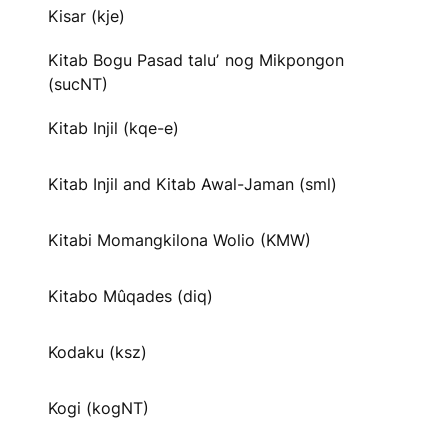
Kisar (kje)
Kitab Bogu Pasad taluʼ nog Mikpongon
(sucNT)
Kitab Injil (kqe-e)
Kitab Injil and Kitab Awal-Jaman (sml)
Kitabi Momangkilona Wolio (KMW)
Kitabo Mûqades (diq)
Kodaku (ksz)
Kogi (kogNT)