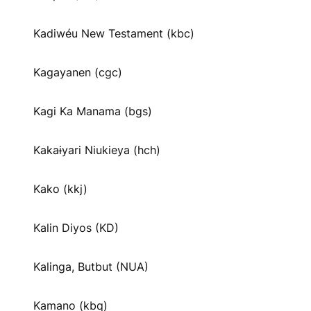
Kadiwéu New Testament (kbc)
Kagayanen (cgc)
Kagi Ka Manama (bgs)
Kakaɨyari Niukieya (hch)
Kako (kkj)
Kalin Diyos (KD)
Kalinga, Butbut (NUA)
Kamano (kbq)