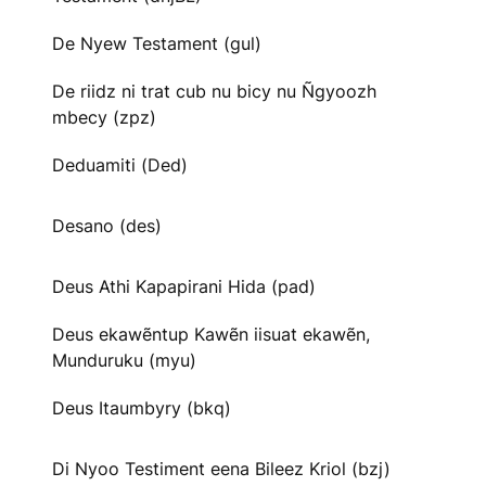
De Nyew Testament (gul)
De riidz ni trat cub nu bicy nu Ñgyoozh
mbecy (zpz)
Deduamiti (Ded)
Desano (des)
Deus Athi Kapapirani Hida (pad)
Deus ekawẽntup Kawẽn iisuat ekawẽn,
Munduruku (myu)
Deus Itaumbyry (bkq)
Di Nyoo Testiment eena Bileez Kriol (bzj)