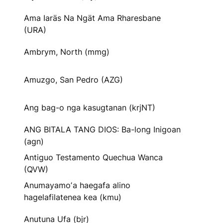
Ama Iaräs Na Ngät Ama Rharesbane
(URA)
Ambrym, North (mmg)
Amuzgo, San Pedro (AZG)
Ang bag-o nga kasugtanan (krjNT)
ANG BITALA TANG DIOS: Ba-long Inigoan
(agn)
Antiguo Testamento Quechua Wanca
(QVW)
Anumayamoʼa haegafa alino
hagelafilatenea kea (kmu)
Anutuna Ufa (bjr)