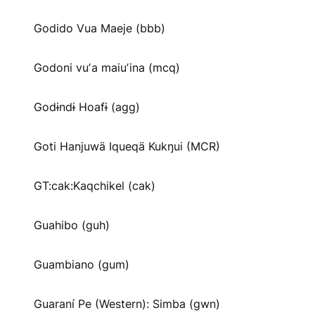
Godido Vua Maeje (bbb)
Godoni vuʼa maiuʼina (mcq)
Godɨndɨ Hoafɨ (agg)
Goti Hanjuwä Iqueqä Kukŋui (MCR)
GT:cak:Kaqchikel (cak)
Guahibo (guh)
Guambiano (gum)
Guaraní Pe (Western): Simba (gwn)