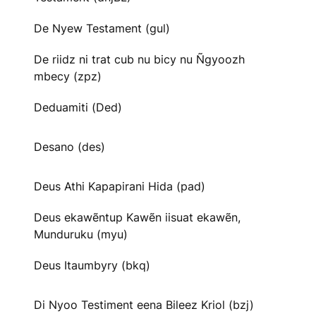
De Nyew Testament (gul)
De riidz ni trat cub nu bicy nu Ñgyoozh
mbecy (zpz)
Deduamiti (Ded)
Desano (des)
Deus Athi Kapapirani Hida (pad)
Deus ekawẽntup Kawẽn iisuat ekawẽn,
Munduruku (myu)
Deus Itaumbyry (bkq)
Di Nyoo Testiment eena Bileez Kriol (bzj)