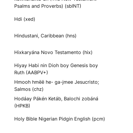
Psalms and Proverbs) (sblNT)
Hdi (xed)
Hindustani, Caribbean (hns)
Hixkaryána Novo Testamento (hix)
Hiyay Habi nin Dioh boy Genesis boy
Ruth (AABPV+)
Hmooh hmëë he- ga-jmee Jesucristo;
Salmos (chz)
Hodáay Pákén Ketáb, Balochi zobáná
(HPKB)
Holy Bible Nigerian Pidgin English (pcm)