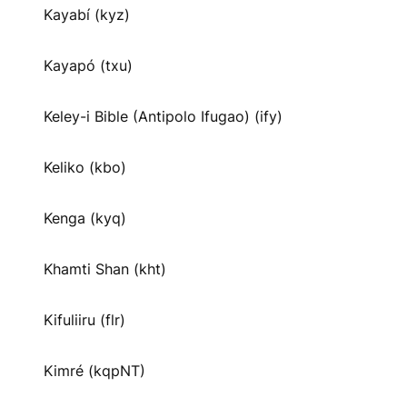
Kayabí (kyz)
Kayapó (txu)
Keley-i Bible (Antipolo Ifugao) (ify)
Keliko (kbo)
Kenga (kyq)
Khamti Shan (kht)
Kifuliiru (flr)
Kimré (kqpNT)