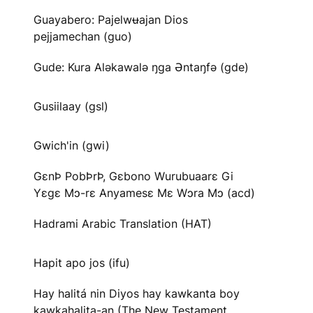
Guayabero: Pajelwʉajan Dios
pejjamechan (guo)
Gude: Kura Aləkawalə ŋga Əntaŋfə (gde)
Gusiilaay (gsl)
Gwich'in (gwi)
GɛnÞ PobÞrÞ, Gɛbono Wurubuaarɛ Gi
Yɛgɛ Mɔ-rɛ Anyamesɛ Mɛ Wɔra Mɔ (acd)
Hadrami Arabic Translation (HAT)
Hapit apo jos (ifu)
Hay halitá nin Diyos hay kawkanta boy
kawkahalita-an (The New Testament