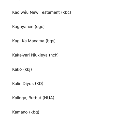
Kadiwéu New Testament (kbc)
Kagayanen (cgc)
Kagi Ka Manama (bgs)
Kakaɨyari Niukieya (hch)
Kako (kkj)
Kalin Diyos (KD)
Kalinga, Butbut (NUA)
Kamano (kbq)