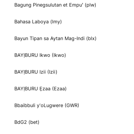
Bagung Pinegsulutan et Empuꞌ (plw)
Bahasa Laboya (lmy)
Bayun Tipan sa Aytan Mag-Indi (blx)
BAYỊBURU Ikwo (Ikwo)
BAYỊBURU Izii (Izii)
BAYỊBURU Ẹzaa (Ezaa)
Bbaibbuli y'oLugwere (GWR)
BdG2 (bet)