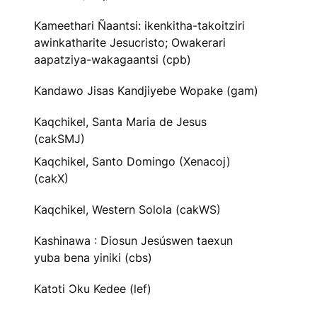
Kameethari Ñaantsi: ikenkitha-takoitziri
awinkatharite Jesucristo; Owakerari
aapatziya-wakagaantsi (cpb)
Kandawo Jisas Kandjiyebe Wopake (gam)
Kaqchikel, Santa Maria de Jesus
(cakSMJ)
Kaqchikel, Santo Domingo (Xenacoj)
(cakX)
Kaqchikel, Western Solola (cakWS)
Kashinawa : Diosun Jesúswen taexun
yuba bena yiniki (cbs)
Katɔti Ɔku Kedee (lef)