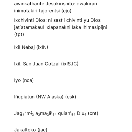
awinkatharite Jesokirishito: owakirari
inimotakiri tajorentsi (cjo)
Ixchivinti Dios: ni sastʼi chivinti yu Dios
jatʼatamakaul ixlapanakni laka lhimasipijni
(tpt)
Ixil Nebaj (ixlN)
Ixil, San Juan Cotzal (ixlSJC)
Iyo (nca)
Iñupiatun (NW Alaska) (esk)
Jag₁ ʼmɨ́₂ a₂ma₂lɨʼ₅₄ quianʼ₅₄ Diu₄ (cnt)
Jakalteko (jac)