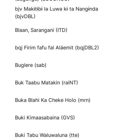
bjv Makɨtɨbɨ lə Luwə kɨ ta Nangɨnda
(bjvDBL)
Blaan, Sarangani (ITD)
bqj Firim fafu fal Aláemit (bqjDBL2)
Buglere (sab)
Buk Taabu Matakin (raiNT)
Buka Blahi Ka Cheke Holo (mrn)
Buki Kimaasabaina (GVS)
Buki Tabu Waluwaluna (tte)