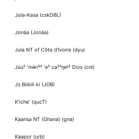
Jola-Kasa (cskDBL)
Jonáa (Jonáa)
Jula NT of Côte d’Ivoire (dyu)
Júu² 'mɨɨn³² 'e³ ca²³ŋɨń² Dios (cnl)
Jɔ Biibili ki (JOB)
K'iche' (qucT)
Kaansa NT (Ghana) (gna)
Kaapor (urb)