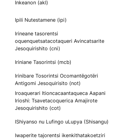
Inkeanon (akl)
Ipili Nutestamene (ipi)
Irineane tasorentsi
oquenquetsatacotaqueri Avincatsarite
Jesoquirishito (cni)
Iriniane Tasorintsi (mcb)
Irinibare Tosorintsi Ocomantëgotëri
Antigomi Jesoquirisito (not)
Iroaquerari Itioncacaantaqueca Aapani
Irioshi: Tsavetacoquerica Amajirote
Jesoquirishito (cot)
IShiyanso nu Lufingo uLupya (Shisangu)
Iwaperite tajorentsi ikenkithatakoetziri