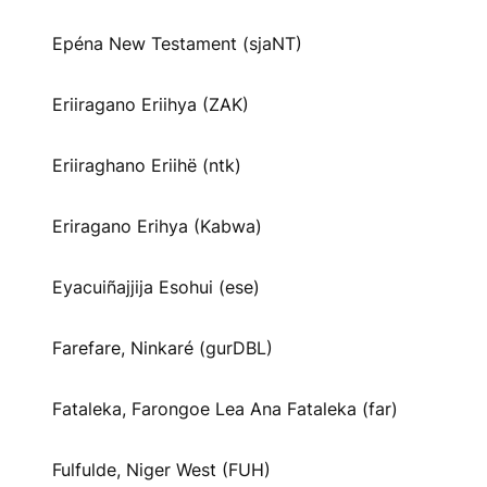
Epéna New Testament (sjaNT)
Eriiragano Eriihya (ZAK)
Eriiraghano Eriihë (ntk)
Eriragano Erihya (Kabwa)
Eyacuiñajjija Esohui (ese)
Farefare, Ninkaré (gurDBL)
Fataleka, Farongoe Lea Ana Fataleka (far)
Fulfulde, Niger West (FUH)