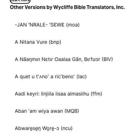
Learn more
Other Versions by Wycliffe Bible Translators, Inc.
-JAN ꞌNRALE- ꞌSƐWƐ (moa)
A Nitana Vure (bnp)
A Nãaŋmɩn Nɛtɩr Oaalaa Gãn, Bɩrfʊɔr (BIV)
A quet u tʼʌnoʼ a ricʼbenoʼ (lac)
Aadi keyri: linjiila iisaa almasiihu (ffm)
Aban 'am wiya awan (MQB)
Abware̱se̱ŋ Wo̱re̱-ɔ (ncu)