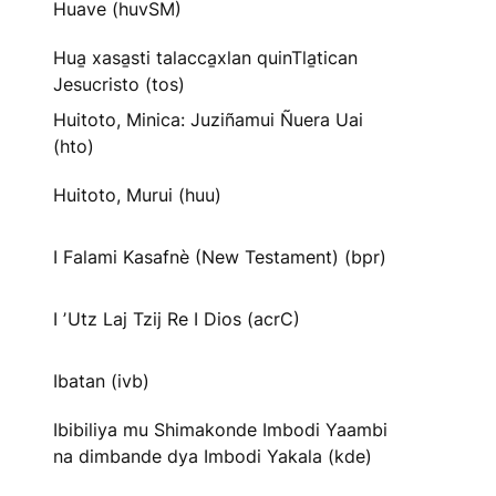
Huave (huvSM)
Hua̱ xasa̱sti talacca̱xlan quinTla̱tican
Jesucristo (tos)
Huitoto, Minica: Juziñamui Ñuera Uai
(hto)
Huitoto, Murui (huu)
I Falami Kasafnè (New Testament) (bpr)
I ʼUtz Laj Tzij Re I Dios (acrC)
Ibatan (ivb)
Ibibiliya mu Shimakonde Imbodi Yaambi
na dimbande dya Imbodi Yakala (kde)