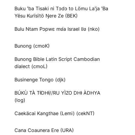
Buku ꞌba Tisaki ni Tɔdɔ to Lömu Laꞌja ꞌBa
Yësu Kurïsïtö Ŋere Ze (BEK)
Bulu Ntam Pɔpwɛ mʋ́a Israel Ɩlʋ (nko)
Bunong (cmoK)
Bunong Bible Latin Script Cambodian
dialect (cmoL)
Businenge Tongo (djk)
BÚKÙ TÀ TƗ́DHƗ́//RU YÌZO DHƗ ÀDHYA
(log)
Caekäcai Kangthae (Lemi) (cekNT)
Cana Coaunera Ere (URA)