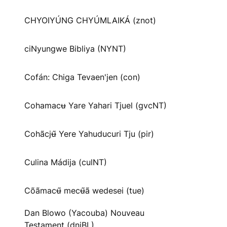
CHYOIYÚNG CHYÚMLAIKÁ (znot)
ciNyungwe Bibliya (NYNT)
Cofán: Chiga Tevaen'jen (con)
Cohamacʉ Yare Yahari Tjuel (gvcNT)
Cohãcjʉ̃ Yere Yahuducuri Tju (pir)
Culina Mádija (culNT)
Cõãmacʉ̃ mecʉ̃ã wedesei (tue)
Dan Blowo (Yacouba) Nouveau
Testament (dnjBL)