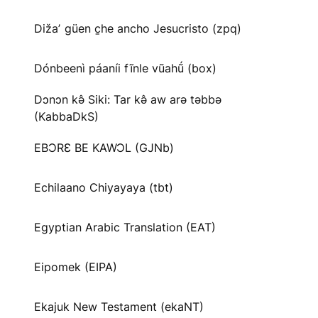
Dižaʼ güen c̱he ancho Jesucristo (zpq)
Dónbeenì páaníi fĩnle vũahṹ (box)
Dɔnɔn kə̂ Siki: Tar kə̂ aw arə təbbə
(KabbaDkS)
EBƆRƐ BE KAWƆL (GJNb)
Echilaano Chiyayaya (tbt)
Egyptian Arabic Translation (EAT)
Eipomek (EIPA)
Ekajuk New Testament (ekaNT)