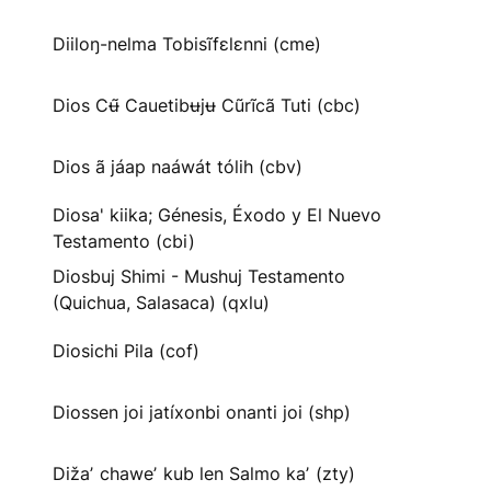
Diiloŋ-nelma Tobisĩfɛlɛnni (cme)
Dios Cʉ̃ Cauetibʉjʉ Cũrĩcã Tuti (cbc)
Dios ã jáap naáwát tólih (cbv)
Diosa' kiika; Génesis, Éxodo y El Nuevo
Testamento (cbi)
Diosbuj Shimi - Mushuj Testamento
(Quichua, Salasaca) (qxlu)
Diosichi Pila (cof)
Diossen joi jatíxonbi onanti joi (shp)
Dižaʼ chaweʼ kub len Salmo kaʼ (zty)