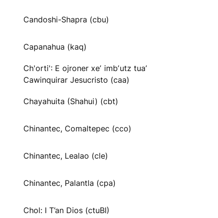
Candoshi-Shapra (cbu)
Capanahua (kaq)
Ch'orti': E ojroner xeʼ imbʼutz tuaʼ
Cawinquirar Jesucristo (caa)
Chayahuita (Shahui) (cbt)
Chinantec, Comaltepec (cco)
Chinantec, Lealao (cle)
Chinantec, Palantla (cpa)
Chol: I T’an Dios (ctuBI)