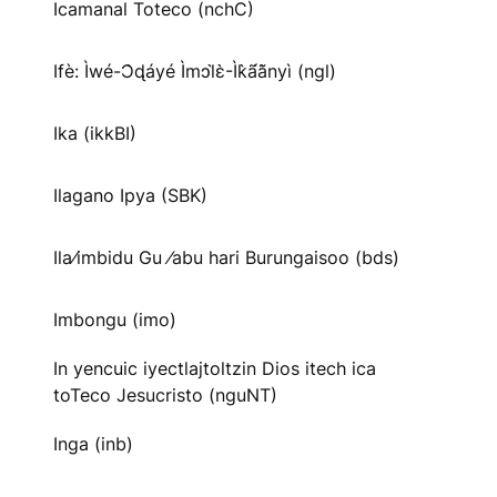
Icamanal Toteco (nchC)
Ifè: Ìwé-Ɔ̀ɖáyé Ìmↄl̀ɛ̀-Ìk̀ã́ã̀nyì (ngl)
Ika (ikkBI)
Ilagano Ipya (SBK)
Ila⁄imbidu Gu ⁄abu hari Burungaisoo (bds)
Imbongu (imo)
In yencuic iyectlajtoltzin Dios itech ica
toTeco Jesucristo (nguNT)
Inga (inb)