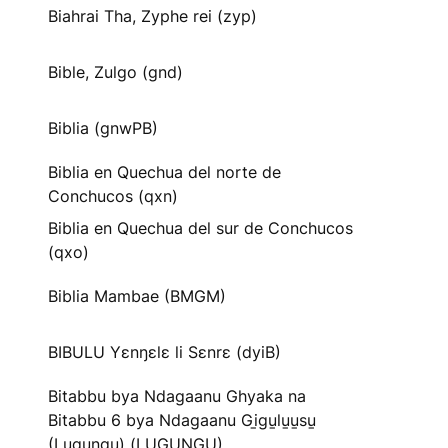
Biahrai Tha, Zyphe rei (zyp)
Bible, Zulgo (gnd)
Biblia (gnwPB)
Biblia en Quechua del norte de
Conchucos (qxn)
Biblia en Quechua del sur de Conchucos
(qxo)
Biblia Mambae (BMGM)
BIBULU Yɛnŋɛlɛ li Sɛnrɛ (dyiB)
Bitabbu bya Ndagaanu Ghyaka na
Bitabbu 6 bya Ndagaanu Gi̱gu̱lu̱u̱su̱
(Lugungu) (LUGUNGU)