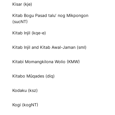
Kisar (kje)
Kitab Bogu Pasad taluʼ nog Mikpongon
(sucNT)
Kitab Injil (kqe-e)
Kitab Injil and Kitab Awal-Jaman (sml)
Kitabi Momangkilona Wolio (KMW)
Kitabo Mûqades (diq)
Kodaku (ksz)
Kogi (kogNT)