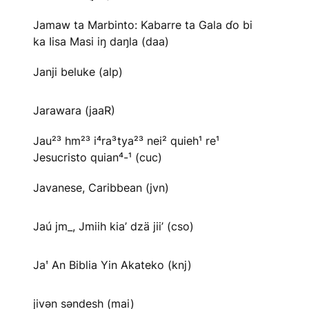
Jamaw ta Marbinto: Kabarre ta Gala ɗo bi
ka Iisa Masi iŋ daŋla (daa)
Janji beluke (alp)
Jarawara (jaaR)
Jau²³ hm²³ i⁴ra³tya²³ nei² quieh¹ re¹
Jesucristo quian⁴-¹ (cuc)
Javanese, Caribbean (jvn)
Jaú jm_, Jmiih kia’ dzä jii’ (cso)
Jaꞌ An Biblia Yin Akateko (knj)
jivən səndesh (mai)