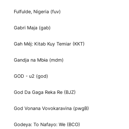
Fulfulde, Nigeria (fuv)
Gabri Maja (gab)
Gah Méj: Kitab Kuy Temiar (KKT)
Gandja na Mbɨa (mdm)
GOD - u2 (god)
God Da Gaga Reka Re (BJZ)
God Vonana Vovokaravina (pwgB)
Godeya: To Nafayo: We (BCO)