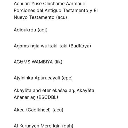
Achuar: Yuse Chichame Aarmauri
Porciones del Antiguo Testamento y El
Nuevo Testamento (acu)
Adioukrou (adj)
Agɔmɔ ngia wʉ Ɨtakɨ-takɨ (BudKoya)
AGɄMƐ WAMBƗYA (lik)
Ajyíninka Apurucayali (cpc)
Akayëta and eter ekaŝax aŋ. Akayëta
Añanar aŋ (BSCDBL)
Akeu (Gaolkheel) (aeu)
Al Kuruŋyen Mere Igiŋ (dah)