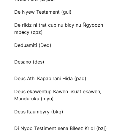
De Nyew Testament (gul)
De riidz ni trat cub nu bicy nu Ñgyoozh
mbecy (zpz)
Deduamiti (Ded)
Desano (des)
Deus Athi Kapapirani Hida (pad)
Deus ekawẽntup Kawẽn iisuat ekawẽn,
Munduruku (myu)
Deus Itaumbyry (bkq)
Di Nyoo Testiment eena Bileez Kriol (bzj)