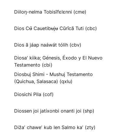
Diiloŋ-nelma Tobisĩfɛlɛnni (cme)
Dios Cʉ̃ Cauetibʉjʉ Cũrĩcã Tuti (cbc)
Dios ã jáap naáwát tólih (cbv)
Diosa' kiika; Génesis, Éxodo y El Nuevo
Testamento (cbi)
Diosbuj Shimi - Mushuj Testamento
(Quichua, Salasaca) (qxlu)
Diosichi Pila (cof)
Diossen joi jatíxonbi onanti joi (shp)
Dižaʼ chaweʼ kub len Salmo kaʼ (zty)