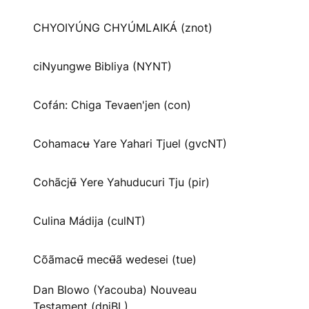
CHYOIYÚNG CHYÚMLAIKÁ (znot)
ciNyungwe Bibliya (NYNT)
Cofán: Chiga Tevaen'jen (con)
Cohamacʉ Yare Yahari Tjuel (gvcNT)
Cohãcjʉ̃ Yere Yahuducuri Tju (pir)
Culina Mádija (culNT)
Cõãmacʉ̃ mecʉ̃ã wedesei (tue)
Dan Blowo (Yacouba) Nouveau
Testament (dnjBL)