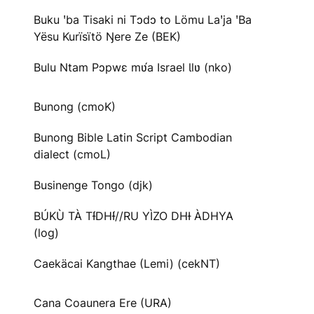
Buku ꞌba Tisaki ni Tɔdɔ to Lömu Laꞌja ꞌBa
Yësu Kurïsïtö Ŋere Ze (BEK)
Bulu Ntam Pɔpwɛ mʋ́a Israel Ɩlʋ (nko)
Bunong (cmoK)
Bunong Bible Latin Script Cambodian
dialect (cmoL)
Businenge Tongo (djk)
BÚKÙ TÀ TƗ́DHƗ́//RU YÌZO DHƗ ÀDHYA
(log)
Caekäcai Kangthae (Lemi) (cekNT)
Cana Coaunera Ere (URA)