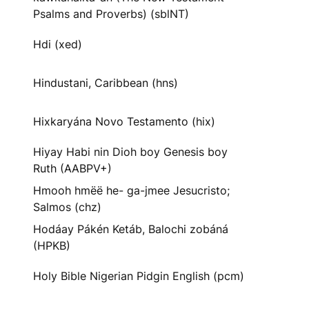
Psalms and Proverbs) (sblNT)
Hdi (xed)
Hindustani, Caribbean (hns)
Hixkaryána Novo Testamento (hix)
Hiyay Habi nin Dioh boy Genesis boy
Ruth (AABPV+)
Hmooh hmëë he- ga-jmee Jesucristo;
Salmos (chz)
Hodáay Pákén Ketáb, Balochi zobáná
(HPKB)
Holy Bible Nigerian Pidgin English (pcm)