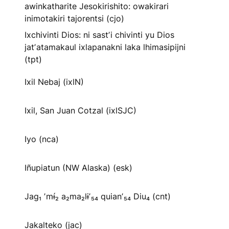
awinkatharite Jesokirishito: owakirari
inimotakiri tajorentsi (cjo)
Ixchivinti Dios: ni sastʼi chivinti yu Dios
jatʼatamakaul ixlapanakni laka lhimasipijni
(tpt)
Ixil Nebaj (ixlN)
Ixil, San Juan Cotzal (ixlSJC)
Iyo (nca)
Iñupiatun (NW Alaska) (esk)
Jag₁ ʼmɨ́₂ a₂ma₂lɨʼ₅₄ quianʼ₅₄ Diu₄ (cnt)
Jakalteko (jac)