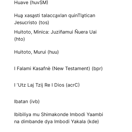
Huave (huvSM)
Hua̱ xasa̱sti talacca̱xlan quinTla̱tican
Jesucristo (tos)
Huitoto, Minica: Juziñamui Ñuera Uai
(hto)
Huitoto, Murui (huu)
I Falami Kasafnè (New Testament) (bpr)
I ʼUtz Laj Tzij Re I Dios (acrC)
Ibatan (ivb)
Ibibiliya mu Shimakonde Imbodi Yaambi
na dimbande dya Imbodi Yakala (kde)