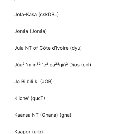
Jola-Kasa (cskDBL)
Jonáa (Jonáa)
Jula NT of Côte d’Ivoire (dyu)
Júu² 'mɨɨn³² 'e³ ca²³ŋɨń² Dios (cnl)
Jɔ Biibili ki (JOB)
K'iche' (qucT)
Kaansa NT (Ghana) (gna)
Kaapor (urb)