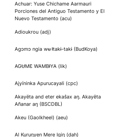
Achuar: Yuse Chichame Aarmauri
Porciones del Antiguo Testamento y El
Nuevo Testamento (acu)
Adioukrou (adj)
Agɔmɔ ngia wʉ Ɨtakɨ-takɨ (BudKoya)
AGɄMƐ WAMBƗYA (lik)
Ajyíninka Apurucayali (cpc)
Akayëta and eter ekaŝax aŋ. Akayëta
Añanar aŋ (BSCDBL)
Akeu (Gaolkheel) (aeu)
Al Kuruŋyen Mere Igiŋ (dah)