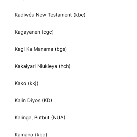
Kadiwéu New Testament (kbc)
Kagayanen (cgc)
Kagi Ka Manama (bgs)
Kakaɨyari Niukieya (hch)
Kako (kkj)
Kalin Diyos (KD)
Kalinga, Butbut (NUA)
Kamano (kbq)