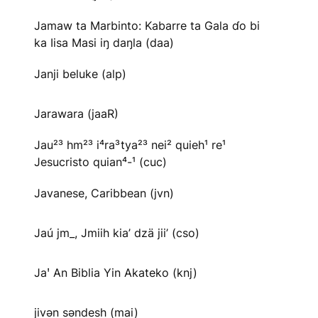
Jamaw ta Marbinto: Kabarre ta Gala ɗo bi
ka Iisa Masi iŋ daŋla (daa)
Janji beluke (alp)
Jarawara (jaaR)
Jau²³ hm²³ i⁴ra³tya²³ nei² quieh¹ re¹
Jesucristo quian⁴-¹ (cuc)
Javanese, Caribbean (jvn)
Jaú jm_, Jmiih kia’ dzä jii’ (cso)
Jaꞌ An Biblia Yin Akateko (knj)
jivən səndesh (mai)