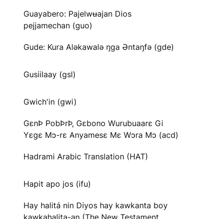
Guayabero: Pajelwʉajan Dios
pejjamechan (guo)
Gude: Kura Aləkawalə ŋga Əntaŋfə (gde)
Gusiilaay (gsl)
Gwich'in (gwi)
GɛnÞ PobÞrÞ, Gɛbono Wurubuaarɛ Gi
Yɛgɛ Mɔ-rɛ Anyamesɛ Mɛ Wɔra Mɔ (acd)
Hadrami Arabic Translation (HAT)
Hapit apo jos (ifu)
Hay halitá nin Diyos hay kawkanta boy
kawkahalita-an (The New Testament