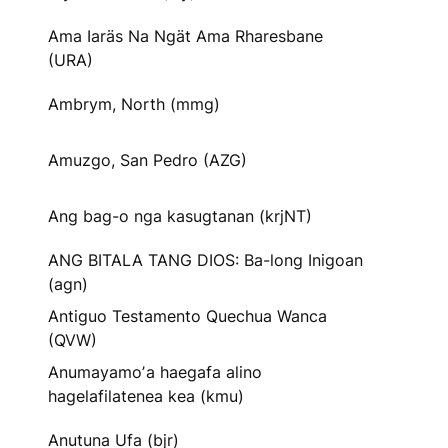
Ama Iaräs Na Ngät Ama Rharesbane
(URA)
Ambrym, North (mmg)
Amuzgo, San Pedro (AZG)
Ang bag-o nga kasugtanan (krjNT)
ANG BITALA TANG DIOS: Ba-long Inigoan
(agn)
Antiguo Testamento Quechua Wanca
(QVW)
Anumayamoʼa haegafa alino
hagelafilatenea kea (kmu)
Anutuna Ufa (bjr)