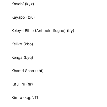
Kayabí (kyz)
Kayapó (txu)
Keley-i Bible (Antipolo Ifugao) (ify)
Keliko (kbo)
Kenga (kyq)
Khamti Shan (kht)
Kifuliiru (flr)
Kimré (kqpNT)