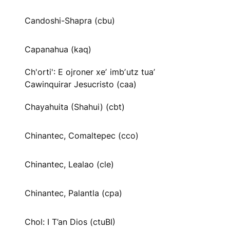
Candoshi-Shapra (cbu)
Capanahua (kaq)
Ch'orti': E ojroner xeʼ imbʼutz tuaʼ
Cawinquirar Jesucristo (caa)
Chayahuita (Shahui) (cbt)
Chinantec, Comaltepec (cco)
Chinantec, Lealao (cle)
Chinantec, Palantla (cpa)
Chol: I T’an Dios (ctuBI)