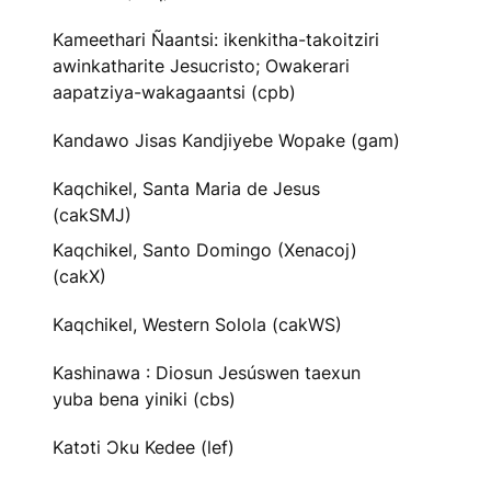
Kameethari Ñaantsi: ikenkitha-takoitziri
awinkatharite Jesucristo; Owakerari
aapatziya-wakagaantsi (cpb)
Kandawo Jisas Kandjiyebe Wopake (gam)
Kaqchikel, Santa Maria de Jesus
(cakSMJ)
Kaqchikel, Santo Domingo (Xenacoj)
(cakX)
Kaqchikel, Western Solola (cakWS)
Kashinawa : Diosun Jesúswen taexun
yuba bena yiniki (cbs)
Katɔti Ɔku Kedee (lef)