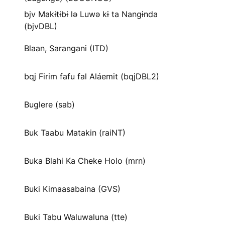
bjv Makɨtɨbɨ lə Luwə kɨ ta Nangɨnda
(bjvDBL)
Blaan, Sarangani (ITD)
bqj Firim fafu fal Aláemit (bqjDBL2)
Buglere (sab)
Buk Taabu Matakin (raiNT)
Buka Blahi Ka Cheke Holo (mrn)
Buki Kimaasabaina (GVS)
Buki Tabu Waluwaluna (tte)