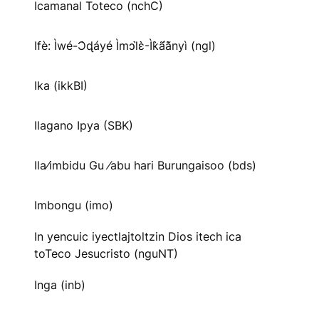
Icamanal Toteco (nchC)
Ifè: Ìwé-Ɔ̀ɖáyé Ìmↄl̀ɛ̀-Ìk̀ã́ã̀nyì (ngl)
Ika (ikkBI)
Ilagano Ipya (SBK)
Ila⁄imbidu Gu ⁄abu hari Burungaisoo (bds)
Imbongu (imo)
In yencuic iyectlajtoltzin Dios itech ica
toTeco Jesucristo (nguNT)
Inga (inb)