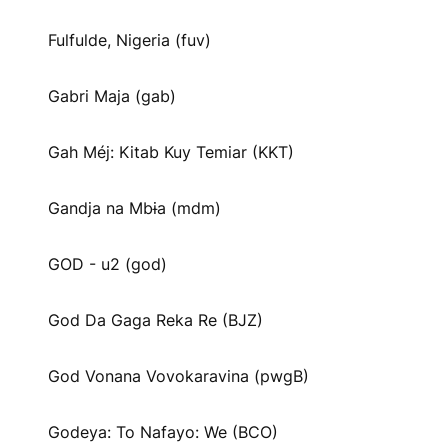
Fulfulde, Nigeria (fuv)
Gabri Maja (gab)
Gah Méj: Kitab Kuy Temiar (KKT)
Gandja na Mbɨa (mdm)
GOD - u2 (god)
God Da Gaga Reka Re (BJZ)
God Vonana Vovokaravina (pwgB)
Godeya: To Nafayo: We (BCO)