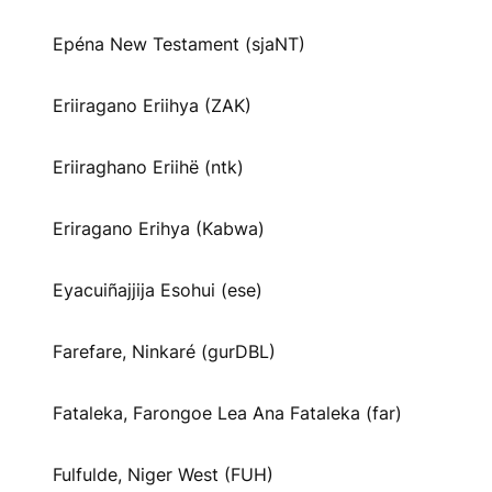
Epéna New Testament (sjaNT)
Eriiragano Eriihya (ZAK)
Eriiraghano Eriihë (ntk)
Eriragano Erihya (Kabwa)
Eyacuiñajjija Esohui (ese)
Farefare, Ninkaré (gurDBL)
Fataleka, Farongoe Lea Ana Fataleka (far)
Fulfulde, Niger West (FUH)