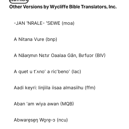
Learn more
Other Versions by Wycliffe Bible Translators, Inc.
-JAN ꞌNRALE- ꞌSƐWƐ (moa)
A Nitana Vure (bnp)
A Nãaŋmɩn Nɛtɩr Oaalaa Gãn, Bɩrfʊɔr (BIV)
A quet u tʼʌnoʼ a ricʼbenoʼ (lac)
Aadi keyri: linjiila iisaa almasiihu (ffm)
Aban 'am wiya awan (MQB)
Abware̱se̱ŋ Wo̱re̱-ɔ (ncu)