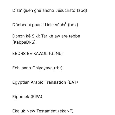
Dižaʼ güen c̱he ancho Jesucristo (zpq)
Dónbeenì páaníi fĩnle vũahṹ (box)
Dɔnɔn kə̂ Siki: Tar kə̂ aw arə təbbə
(KabbaDkS)
EBƆRƐ BE KAWƆL (GJNb)
Echilaano Chiyayaya (tbt)
Egyptian Arabic Translation (EAT)
Eipomek (EIPA)
Ekajuk New Testament (ekaNT)