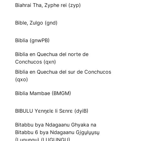
Biahrai Tha, Zyphe rei (zyp)
Bible, Zulgo (gnd)
Biblia (gnwPB)
Biblia en Quechua del norte de
Conchucos (qxn)
Biblia en Quechua del sur de Conchucos
(qxo)
Biblia Mambae (BMGM)
BIBULU Yɛnŋɛlɛ li Sɛnrɛ (dyiB)
Bitabbu bya Ndagaanu Ghyaka na
Bitabbu 6 bya Ndagaanu Gi̱gu̱lu̱u̱su̱
(Lugungu) (LUGUNGU)