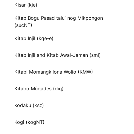
Kisar (kje)
Kitab Bogu Pasad taluʼ nog Mikpongon
(sucNT)
Kitab Injil (kqe-e)
Kitab Injil and Kitab Awal-Jaman (sml)
Kitabi Momangkilona Wolio (KMW)
Kitabo Mûqades (diq)
Kodaku (ksz)
Kogi (kogNT)