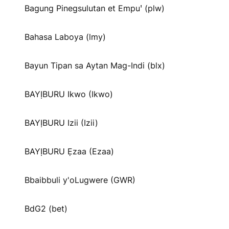
Bagung Pinegsulutan et Empuꞌ (plw)
Bahasa Laboya (lmy)
Bayun Tipan sa Aytan Mag-Indi (blx)
BAYỊBURU Ikwo (Ikwo)
BAYỊBURU Izii (Izii)
BAYỊBURU Ẹzaa (Ezaa)
Bbaibbuli y'oLugwere (GWR)
BdG2 (bet)