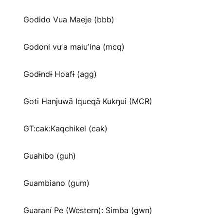
Godido Vua Maeje (bbb)
Godoni vuʼa maiuʼina (mcq)
Godɨndɨ Hoafɨ (agg)
Goti Hanjuwä Iqueqä Kukŋui (MCR)
GT:cak:Kaqchikel (cak)
Guahibo (guh)
Guambiano (gum)
Guaraní Pe (Western): Simba (gwn)