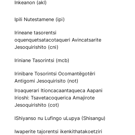
Inkeanon (akl)
Ipili Nutestamene (ipi)
Irineane tasorentsi
oquenquetsatacotaqueri Avincatsarite
Jesoquirishito (cni)
Iriniane Tasorintsi (mcb)
Irinibare Tosorintsi Ocomantëgotëri
Antigomi Jesoquirisito (not)
Iroaquerari Itioncacaantaqueca Aapani
Irioshi: Tsavetacoquerica Amajirote
Jesoquirishito (cot)
IShiyanso nu Lufingo uLupya (Shisangu)
Iwaperite tajorentsi ikenkithatakoetziri