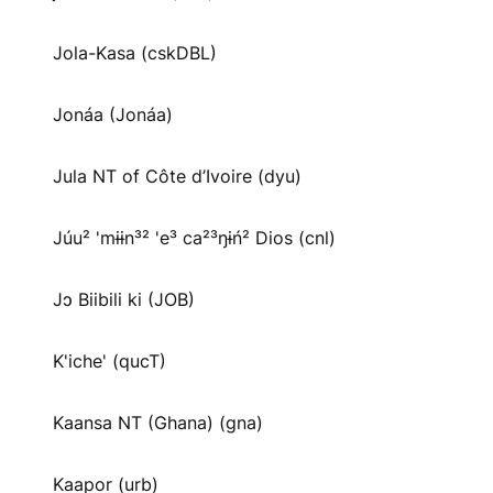
Jola-Kasa (cskDBL)
Jonáa (Jonáa)
Jula NT of Côte d’Ivoire (dyu)
Júu² 'mɨɨn³² 'e³ ca²³ŋɨń² Dios (cnl)
Jɔ Biibili ki (JOB)
K'iche' (qucT)
Kaansa NT (Ghana) (gna)
Kaapor (urb)