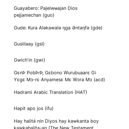
Guayabero: Pajelwʉajan Dios
pejjamechan (guo)
Gude: Kura Aləkawalə ŋga Əntaŋfə (gde)
Gusiilaay (gsl)
Gwich'in (gwi)
GɛnÞ PobÞrÞ, Gɛbono Wurubuaarɛ Gi
Yɛgɛ Mɔ-rɛ Anyamesɛ Mɛ Wɔra Mɔ (acd)
Hadrami Arabic Translation (HAT)
Hapit apo jos (ifu)
Hay halitá nin Diyos hay kawkanta boy
kawkahalita-an (The New Testament