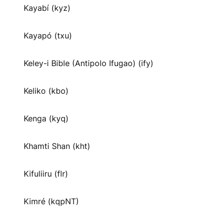
Kayabí (kyz)
Kayapó (txu)
Keley-i Bible (Antipolo Ifugao) (ify)
Keliko (kbo)
Kenga (kyq)
Khamti Shan (kht)
Kifuliiru (flr)
Kimré (kqpNT)