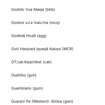
Godido Vua Maeje (bbb)
Godoni vuʼa maiuʼina (mcq)
Godɨndɨ Hoafɨ (agg)
Goti Hanjuwä Iqueqä Kukŋui (MCR)
GT:cak:Kaqchikel (cak)
Guahibo (guh)
Guambiano (gum)
Guaraní Pe (Western): Simba (gwn)