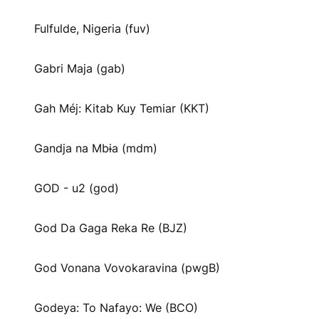
Fulfulde, Nigeria (fuv)
Gabri Maja (gab)
Gah Méj: Kitab Kuy Temiar (KKT)
Gandja na Mbɨa (mdm)
GOD - u2 (god)
God Da Gaga Reka Re (BJZ)
God Vonana Vovokaravina (pwgB)
Godeya: To Nafayo: We (BCO)