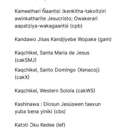
Kameethari Ñaantsi: ikenkitha-takoitziri
awinkatharite Jesucristo; Owakerari
aapatziya-wakagaantsi (cpb)
Kandawo Jisas Kandjiyebe Wopake (gam)
Kaqchikel, Santa Maria de Jesus
(cakSMJ)
Kaqchikel, Santo Domingo (Xenacoj)
(cakX)
Kaqchikel, Western Solola (cakWS)
Kashinawa : Diosun Jesúswen taexun
yuba bena yiniki (cbs)
Katɔti Ɔku Kedee (lef)