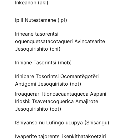
Inkeanon (akl)
Ipili Nutestamene (ipi)
Irineane tasorentsi
oquenquetsatacotaqueri Avincatsarite
Jesoquirishito (cni)
Iriniane Tasorintsi (mcb)
Irinibare Tosorintsi Ocomantëgotëri
Antigomi Jesoquirisito (not)
Iroaquerari Itioncacaantaqueca Aapani
Irioshi: Tsavetacoquerica Amajirote
Jesoquirishito (cot)
IShiyanso nu Lufingo uLupya (Shisangu)
Iwaperite tajorentsi ikenkithatakoetziri