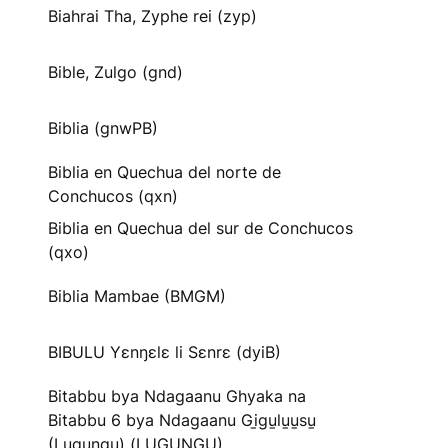
Biahrai Tha, Zyphe rei (zyp)
Bible, Zulgo (gnd)
Biblia (gnwPB)
Biblia en Quechua del norte de
Conchucos (qxn)
Biblia en Quechua del sur de Conchucos
(qxo)
Biblia Mambae (BMGM)
BIBULU Yɛnŋɛlɛ li Sɛnrɛ (dyiB)
Bitabbu bya Ndagaanu Ghyaka na
Bitabbu 6 bya Ndagaanu Gi̱gu̱lu̱u̱su̱
(Lugungu) (LUGUNGU)