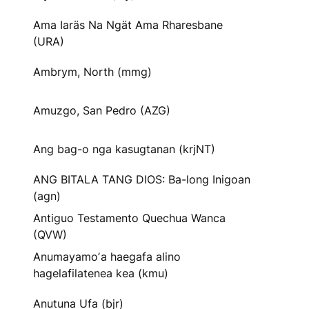
Ama Iaräs Na Ngät Ama Rharesbane
(URA)
Ambrym, North (mmg)
Amuzgo, San Pedro (AZG)
Ang bag-o nga kasugtanan (krjNT)
ANG BITALA TANG DIOS: Ba-long Inigoan
(agn)
Antiguo Testamento Quechua Wanca
(QVW)
Anumayamoʼa haegafa alino
hagelafilatenea kea (kmu)
Anutuna Ufa (bjr)