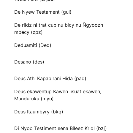
De Nyew Testament (gul)
De riidz ni trat cub nu bicy nu Ñgyoozh
mbecy (zpz)
Deduamiti (Ded)
Desano (des)
Deus Athi Kapapirani Hida (pad)
Deus ekawẽntup Kawẽn iisuat ekawẽn,
Munduruku (myu)
Deus Itaumbyry (bkq)
Di Nyoo Testiment eena Bileez Kriol (bzj)