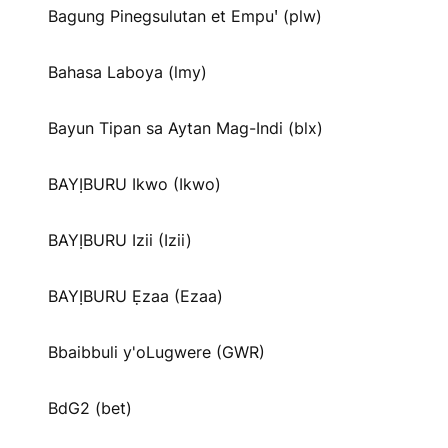
Bagung Pinegsulutan et Empuꞌ (plw)
Bahasa Laboya (lmy)
Bayun Tipan sa Aytan Mag-Indi (blx)
BAYỊBURU Ikwo (Ikwo)
BAYỊBURU Izii (Izii)
BAYỊBURU Ẹzaa (Ezaa)
Bbaibbuli y'oLugwere (GWR)
BdG2 (bet)