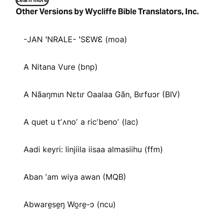
Learn more
Other Versions by Wycliffe Bible Translators, Inc.
-JAN ꞌNRALE- ꞌSƐWƐ (moa)
A Nitana Vure (bnp)
A Nãaŋmɩn Nɛtɩr Oaalaa Gãn, Bɩrfʊɔr (BIV)
A quet u tʼʌnoʼ a ricʼbenoʼ (lac)
Aadi keyri: linjiila iisaa almasiihu (ffm)
Aban 'am wiya awan (MQB)
Abware̱se̱ŋ Wo̱re̱-ɔ (ncu)