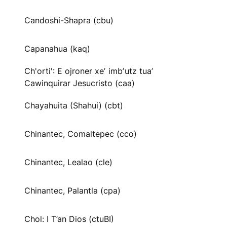
Candoshi-Shapra (cbu)
Capanahua (kaq)
Ch'orti': E ojroner xeʼ imbʼutz tuaʼ
Cawinquirar Jesucristo (caa)
Chayahuita (Shahui) (cbt)
Chinantec, Comaltepec (cco)
Chinantec, Lealao (cle)
Chinantec, Palantla (cpa)
Chol: I T’an Dios (ctuBI)