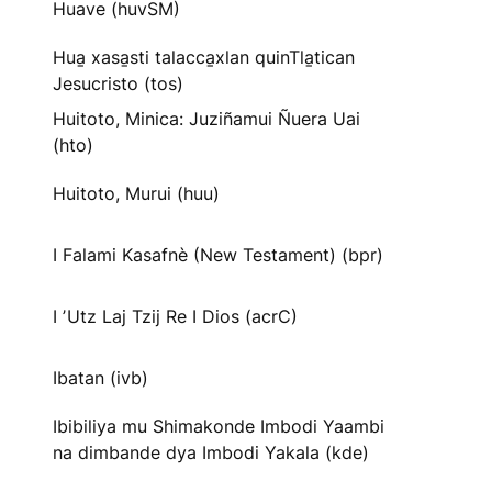
Huave (huvSM)
Hua̱ xasa̱sti talacca̱xlan quinTla̱tican
Jesucristo (tos)
Huitoto, Minica: Juziñamui Ñuera Uai
(hto)
Huitoto, Murui (huu)
I Falami Kasafnè (New Testament) (bpr)
I ʼUtz Laj Tzij Re I Dios (acrC)
Ibatan (ivb)
Ibibiliya mu Shimakonde Imbodi Yaambi
na dimbande dya Imbodi Yakala (kde)