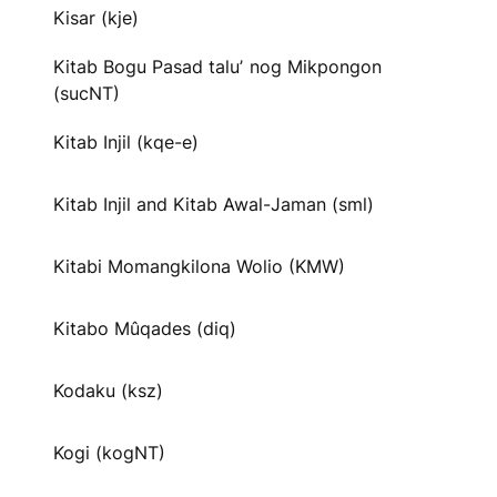
Kisar (kje)
Kitab Bogu Pasad taluʼ nog Mikpongon
(sucNT)
Kitab Injil (kqe-e)
Kitab Injil and Kitab Awal-Jaman (sml)
Kitabi Momangkilona Wolio (KMW)
Kitabo Mûqades (diq)
Kodaku (ksz)
Kogi (kogNT)