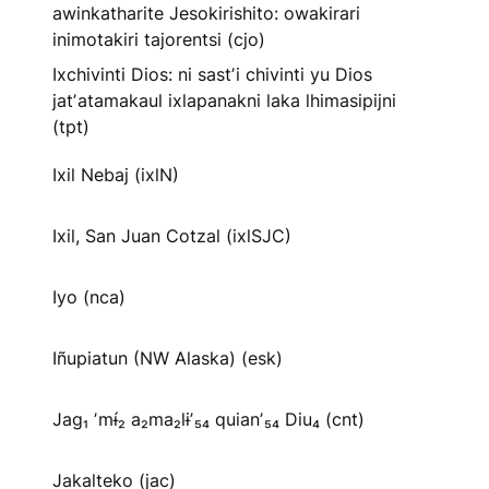
awinkatharite Jesokirishito: owakirari
inimotakiri tajorentsi (cjo)
Ixchivinti Dios: ni sastʼi chivinti yu Dios
jatʼatamakaul ixlapanakni laka lhimasipijni
(tpt)
Ixil Nebaj (ixlN)
Ixil, San Juan Cotzal (ixlSJC)
Iyo (nca)
Iñupiatun (NW Alaska) (esk)
Jag₁ ʼmɨ́₂ a₂ma₂lɨʼ₅₄ quianʼ₅₄ Diu₄ (cnt)
Jakalteko (jac)