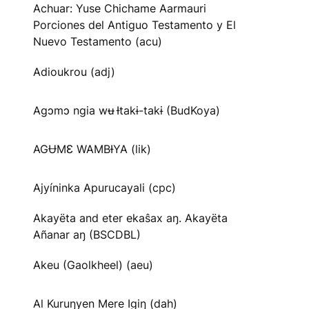
Achuar: Yuse Chichame Aarmauri
Porciones del Antiguo Testamento y El
Nuevo Testamento (acu)
Adioukrou (adj)
Agɔmɔ ngia wʉ Ɨtakɨ-takɨ (BudKoya)
AGɄMƐ WAMBƗYA (lik)
Ajyíninka Apurucayali (cpc)
Akayëta and eter ekaŝax aŋ. Akayëta
Añanar aŋ (BSCDBL)
Akeu (Gaolkheel) (aeu)
Al Kuruŋyen Mere Igiŋ (dah)