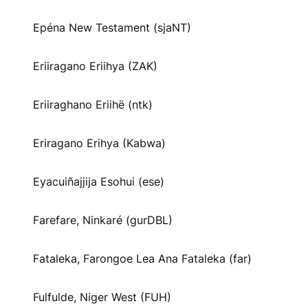
Epéna New Testament (sjaNT)
Eriiragano Eriihya (ZAK)
Eriiraghano Eriihë (ntk)
Eriragano Erihya (Kabwa)
Eyacuiñajjija Esohui (ese)
Farefare, Ninkaré (gurDBL)
Fataleka, Farongoe Lea Ana Fataleka (far)
Fulfulde, Niger West (FUH)