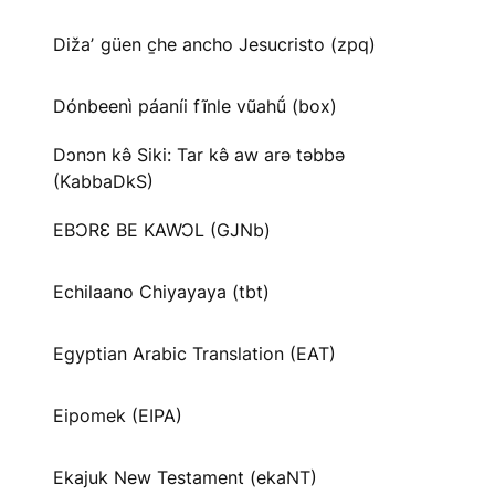
Dižaʼ güen c̱he ancho Jesucristo (zpq)
Dónbeenì páaníi fĩnle vũahṹ (box)
Dɔnɔn kə̂ Siki: Tar kə̂ aw arə təbbə
(KabbaDkS)
EBƆRƐ BE KAWƆL (GJNb)
Echilaano Chiyayaya (tbt)
Egyptian Arabic Translation (EAT)
Eipomek (EIPA)
Ekajuk New Testament (ekaNT)