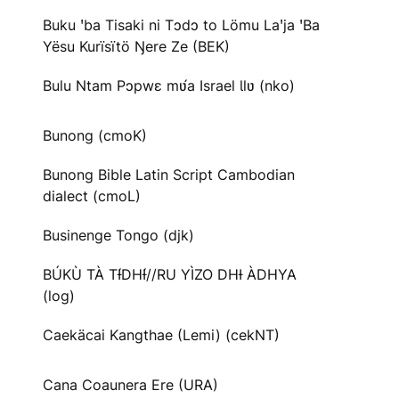
Buku ꞌba Tisaki ni Tɔdɔ to Lömu Laꞌja ꞌBa
Yësu Kurïsïtö Ŋere Ze (BEK)
Bulu Ntam Pɔpwɛ mʋ́a Israel Ɩlʋ (nko)
Bunong (cmoK)
Bunong Bible Latin Script Cambodian
dialect (cmoL)
Businenge Tongo (djk)
BÚKÙ TÀ TƗ́DHƗ́//RU YÌZO DHƗ ÀDHYA
(log)
Caekäcai Kangthae (Lemi) (cekNT)
Cana Coaunera Ere (URA)