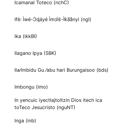
Icamanal Toteco (nchC)
Ifè: Ìwé-Ɔ̀ɖáyé Ìmↄl̀ɛ̀-Ìk̀ã́ã̀nyì (ngl)
Ika (ikkBI)
Ilagano Ipya (SBK)
Ila⁄imbidu Gu ⁄abu hari Burungaisoo (bds)
Imbongu (imo)
In yencuic iyectlajtoltzin Dios itech ica
toTeco Jesucristo (nguNT)
Inga (inb)