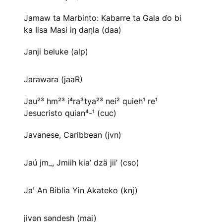
Jamaw ta Marbinto: Kabarre ta Gala ɗo bi
ka Iisa Masi iŋ daŋla (daa)
Janji beluke (alp)
Jarawara (jaaR)
Jau²³ hm²³ i⁴ra³tya²³ nei² quieh¹ re¹
Jesucristo quian⁴-¹ (cuc)
Javanese, Caribbean (jvn)
Jaú jm_, Jmiih kia’ dzä jii’ (cso)
Jaꞌ An Biblia Yin Akateko (knj)
jivən səndesh (mai)