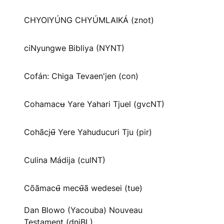
CHYOIYÚNG CHYÚMLAIKÁ (znot)
ciNyungwe Bibliya (NYNT)
Cofán: Chiga Tevaen'jen (con)
Cohamacʉ Yare Yahari Tjuel (gvcNT)
Cohãcjʉ̃ Yere Yahuducuri Tju (pir)
Culina Mádija (culNT)
Cõãmacʉ̃ mecʉ̃ã wedesei (tue)
Dan Blowo (Yacouba) Nouveau
Testament (dnjBL)