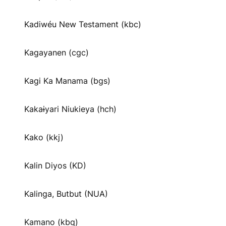
Kadiwéu New Testament (kbc)
Kagayanen (cgc)
Kagi Ka Manama (bgs)
Kakaɨyari Niukieya (hch)
Kako (kkj)
Kalin Diyos (KD)
Kalinga, Butbut (NUA)
Kamano (kbq)