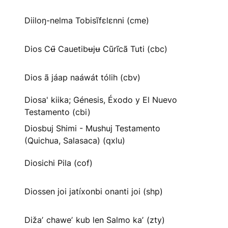
Diiloŋ-nelma Tobisĩfɛlɛnni (cme)
Dios Cʉ̃ Cauetibʉjʉ Cũrĩcã Tuti (cbc)
Dios ã jáap naáwát tólih (cbv)
Diosa' kiika; Génesis, Éxodo y El Nuevo
Testamento (cbi)
Diosbuj Shimi - Mushuj Testamento
(Quichua, Salasaca) (qxlu)
Diosichi Pila (cof)
Diossen joi jatíxonbi onanti joi (shp)
Dižaʼ chaweʼ kub len Salmo kaʼ (zty)