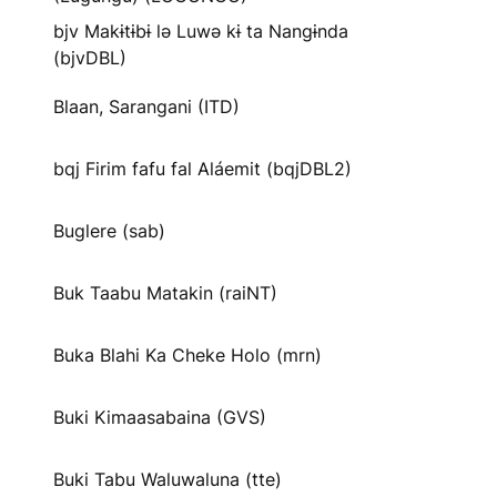
bjv Makɨtɨbɨ lə Luwə kɨ ta Nangɨnda
(bjvDBL)
Blaan, Sarangani (ITD)
bqj Firim fafu fal Aláemit (bqjDBL2)
Buglere (sab)
Buk Taabu Matakin (raiNT)
Buka Blahi Ka Cheke Holo (mrn)
Buki Kimaasabaina (GVS)
Buki Tabu Waluwaluna (tte)