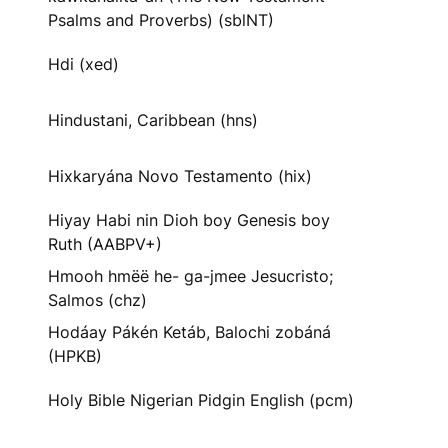
Psalms and Proverbs) (sblNT)
Hdi (xed)
Hindustani, Caribbean (hns)
Hixkaryána Novo Testamento (hix)
Hiyay Habi nin Dioh boy Genesis boy
Ruth (AABPV+)
Hmooh hmëë he- ga-jmee Jesucristo;
Salmos (chz)
Hodáay Pákén Ketáb, Balochi zobáná
(HPKB)
Holy Bible Nigerian Pidgin English (pcm)