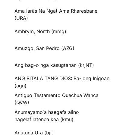
Ama Iaräs Na Ngät Ama Rharesbane
(URA)
Ambrym, North (mmg)
Amuzgo, San Pedro (AZG)
Ang bag-o nga kasugtanan (krjNT)
ANG BITALA TANG DIOS: Ba-long Inigoan
(agn)
Antiguo Testamento Quechua Wanca
(QVW)
Anumayamoʼa haegafa alino
hagelafilatenea kea (kmu)
Anutuna Ufa (bjr)