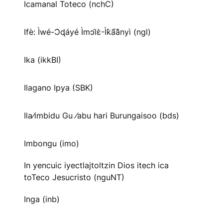
Icamanal Toteco (nchC)
Ifè: Ìwé-Ɔ̀ɖáyé Ìmↄl̀ɛ̀-Ìk̀ã́ã̀nyì (ngl)
Ika (ikkBI)
Ilagano Ipya (SBK)
Ila⁄imbidu Gu ⁄abu hari Burungaisoo (bds)
Imbongu (imo)
In yencuic iyectlajtoltzin Dios itech ica
toTeco Jesucristo (nguNT)
Inga (inb)