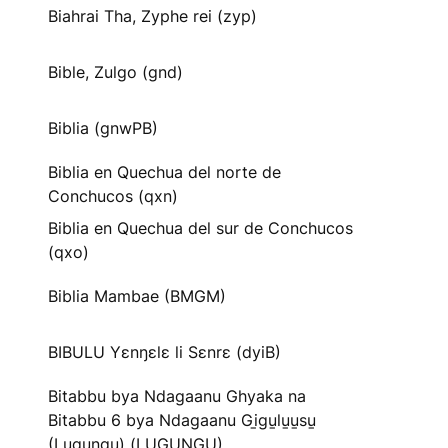
Biahrai Tha, Zyphe rei (zyp)
Bible, Zulgo (gnd)
Biblia (gnwPB)
Biblia en Quechua del norte de
Conchucos (qxn)
Biblia en Quechua del sur de Conchucos
(qxo)
Biblia Mambae (BMGM)
BIBULU Yɛnŋɛlɛ li Sɛnrɛ (dyiB)
Bitabbu bya Ndagaanu Ghyaka na
Bitabbu 6 bya Ndagaanu Gi̱gu̱lu̱u̱su̱
(Lugungu) (LUGUNGU)