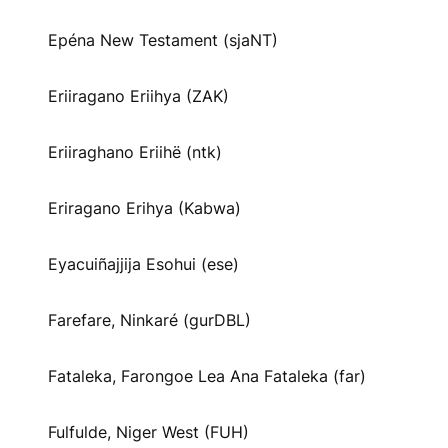
Epéna New Testament (sjaNT)
Eriiragano Eriihya (ZAK)
Eriiraghano Eriihë (ntk)
Eriragano Erihya (Kabwa)
Eyacuiñajjija Esohui (ese)
Farefare, Ninkaré (gurDBL)
Fataleka, Farongoe Lea Ana Fataleka (far)
Fulfulde, Niger West (FUH)