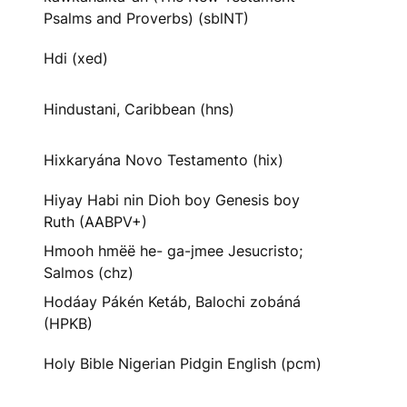
Psalms and Proverbs) (sblNT)
Hdi (xed)
Hindustani, Caribbean (hns)
Hixkaryána Novo Testamento (hix)
Hiyay Habi nin Dioh boy Genesis boy
Ruth (AABPV+)
Hmooh hmëë he- ga-jmee Jesucristo;
Salmos (chz)
Hodáay Pákén Ketáb, Balochi zobáná
(HPKB)
Holy Bible Nigerian Pidgin English (pcm)