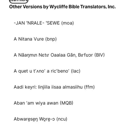
Learn more
Other Versions by Wycliffe Bible Translators, Inc.
-JAN ꞌNRALE- ꞌSƐWƐ (moa)
A Nitana Vure (bnp)
A Nãaŋmɩn Nɛtɩr Oaalaa Gãn, Bɩrfʊɔr (BIV)
A quet u tʼʌnoʼ a ricʼbenoʼ (lac)
Aadi keyri: linjiila iisaa almasiihu (ffm)
Aban 'am wiya awan (MQB)
Abware̱se̱ŋ Wo̱re̱-ɔ (ncu)