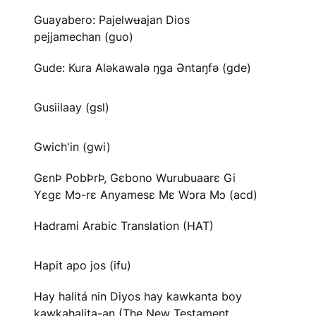
Guayabero: Pajelwʉajan Dios
pejjamechan (guo)
Gude: Kura Aləkawalə ŋga Əntaŋfə (gde)
Gusiilaay (gsl)
Gwich'in (gwi)
GɛnÞ PobÞrÞ, Gɛbono Wurubuaarɛ Gi
Yɛgɛ Mɔ-rɛ Anyamesɛ Mɛ Wɔra Mɔ (acd)
Hadrami Arabic Translation (HAT)
Hapit apo jos (ifu)
Hay halitá nin Diyos hay kawkanta boy
kawkahalita-an (The New Testament