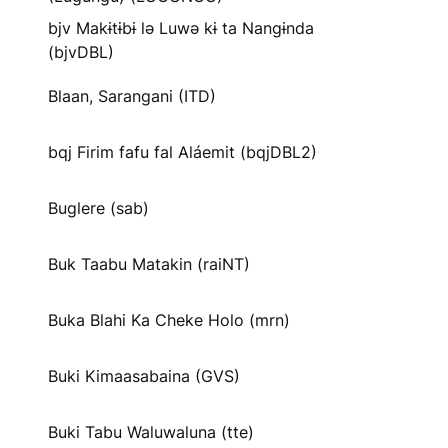
bjv Makɨtɨbɨ lə Luwə kɨ ta Nangɨnda
(bjvDBL)
Blaan, Sarangani (ITD)
bqj Firim fafu fal Aláemit (bqjDBL2)
Buglere (sab)
Buk Taabu Matakin (raiNT)
Buka Blahi Ka Cheke Holo (mrn)
Buki Kimaasabaina (GVS)
Buki Tabu Waluwaluna (tte)