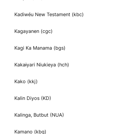
Kadiwéu New Testament (kbc)
Kagayanen (cgc)
Kagi Ka Manama (bgs)
Kakaɨyari Niukieya (hch)
Kako (kkj)
Kalin Diyos (KD)
Kalinga, Butbut (NUA)
Kamano (kbq)