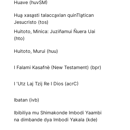
Huave (huvSM)
Hua̱ xasa̱sti talacca̱xlan quinTla̱tican
Jesucristo (tos)
Huitoto, Minica: Juziñamui Ñuera Uai
(hto)
Huitoto, Murui (huu)
I Falami Kasafnè (New Testament) (bpr)
I ʼUtz Laj Tzij Re I Dios (acrC)
Ibatan (ivb)
Ibibiliya mu Shimakonde Imbodi Yaambi
na dimbande dya Imbodi Yakala (kde)