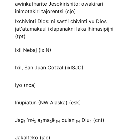
awinkatharite Jesokirishito: owakirari
inimotakiri tajorentsi (cjo)
Ixchivinti Dios: ni sastʼi chivinti yu Dios
jatʼatamakaul ixlapanakni laka lhimasipijni
(tpt)
Ixil Nebaj (ixlN)
Ixil, San Juan Cotzal (ixlSJC)
Iyo (nca)
Iñupiatun (NW Alaska) (esk)
Jag₁ ʼmɨ́₂ a₂ma₂lɨʼ₅₄ quianʼ₅₄ Diu₄ (cnt)
Jakalteko (jac)