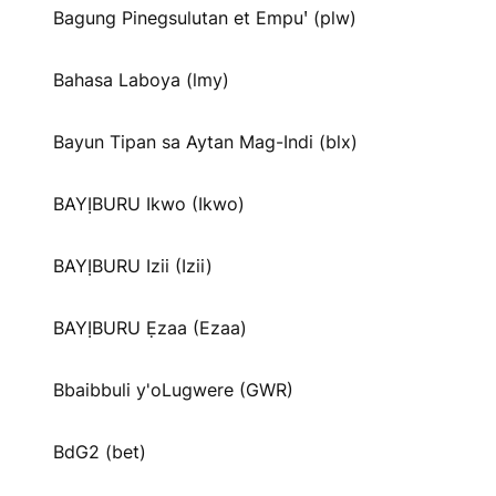
Bagung Pinegsulutan et Empuꞌ (plw)
Bahasa Laboya (lmy)
Bayun Tipan sa Aytan Mag-Indi (blx)
BAYỊBURU Ikwo (Ikwo)
BAYỊBURU Izii (Izii)
BAYỊBURU Ẹzaa (Ezaa)
Bbaibbuli y'oLugwere (GWR)
BdG2 (bet)