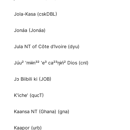
Jola-Kasa (cskDBL)
Jonáa (Jonáa)
Jula NT of Côte d’Ivoire (dyu)
Júu² 'mɨɨn³² 'e³ ca²³ŋɨń² Dios (cnl)
Jɔ Biibili ki (JOB)
K'iche' (qucT)
Kaansa NT (Ghana) (gna)
Kaapor (urb)