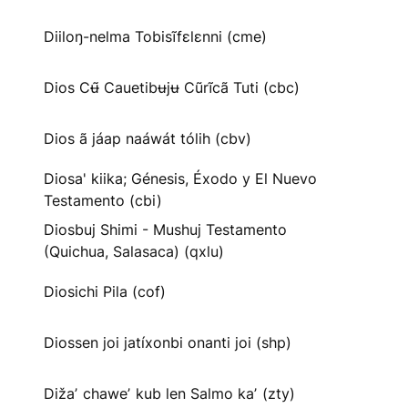
Diiloŋ-nelma Tobisĩfɛlɛnni (cme)
Dios Cʉ̃ Cauetibʉjʉ Cũrĩcã Tuti (cbc)
Dios ã jáap naáwát tólih (cbv)
Diosa' kiika; Génesis, Éxodo y El Nuevo
Testamento (cbi)
Diosbuj Shimi - Mushuj Testamento
(Quichua, Salasaca) (qxlu)
Diosichi Pila (cof)
Diossen joi jatíxonbi onanti joi (shp)
Dižaʼ chaweʼ kub len Salmo kaʼ (zty)