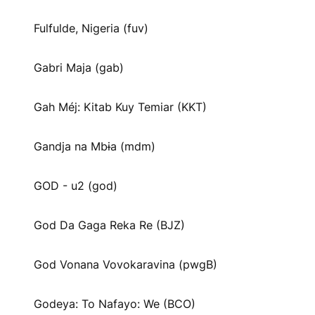
Fulfulde, Nigeria (fuv)
Gabri Maja (gab)
Gah Méj: Kitab Kuy Temiar (KKT)
Gandja na Mbɨa (mdm)
GOD - u2 (god)
God Da Gaga Reka Re (BJZ)
God Vonana Vovokaravina (pwgB)
Godeya: To Nafayo: We (BCO)