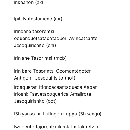
Inkeanon (akl)
Ipili Nutestamene (ipi)
Irineane tasorentsi
oquenquetsatacotaqueri Avincatsarite
Jesoquirishito (cni)
Iriniane Tasorintsi (mcb)
Irinibare Tosorintsi Ocomantëgotëri
Antigomi Jesoquirisito (not)
Iroaquerari Itioncacaantaqueca Aapani
Irioshi: Tsavetacoquerica Amajirote
Jesoquirishito (cot)
IShiyanso nu Lufingo uLupya (Shisangu)
Iwaperite tajorentsi ikenkithatakoetziri