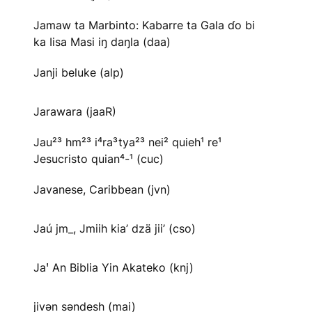
Jamaw ta Marbinto: Kabarre ta Gala ɗo bi
ka Iisa Masi iŋ daŋla (daa)
Janji beluke (alp)
Jarawara (jaaR)
Jau²³ hm²³ i⁴ra³tya²³ nei² quieh¹ re¹
Jesucristo quian⁴-¹ (cuc)
Javanese, Caribbean (jvn)
Jaú jm_, Jmiih kia’ dzä jii’ (cso)
Jaꞌ An Biblia Yin Akateko (knj)
jivən səndesh (mai)