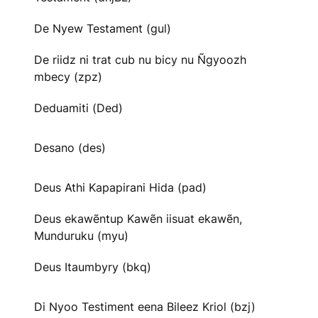
De Nyew Testament (gul)
De riidz ni trat cub nu bicy nu Ñgyoozh
mbecy (zpz)
Deduamiti (Ded)
Desano (des)
Deus Athi Kapapirani Hida (pad)
Deus ekawẽntup Kawẽn iisuat ekawẽn,
Munduruku (myu)
Deus Itaumbyry (bkq)
Di Nyoo Testiment eena Bileez Kriol (bzj)