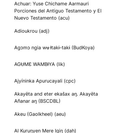
Achuar: Yuse Chichame Aarmauri
Porciones del Antiguo Testamento y El
Nuevo Testamento (acu)
Adioukrou (adj)
Agɔmɔ ngia wʉ Ɨtakɨ-takɨ (BudKoya)
AGɄMƐ WAMBƗYA (lik)
Ajyíninka Apurucayali (cpc)
Akayëta and eter ekaŝax aŋ. Akayëta
Añanar aŋ (BSCDBL)
Akeu (Gaolkheel) (aeu)
Al Kuruŋyen Mere Igiŋ (dah)