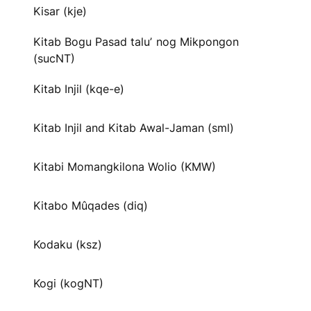
Kisar (kje)
Kitab Bogu Pasad taluʼ nog Mikpongon
(sucNT)
Kitab Injil (kqe-e)
Kitab Injil and Kitab Awal-Jaman (sml)
Kitabi Momangkilona Wolio (KMW)
Kitabo Mûqades (diq)
Kodaku (ksz)
Kogi (kogNT)