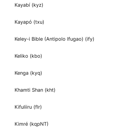
Kayabí (kyz)
Kayapó (txu)
Keley-i Bible (Antipolo Ifugao) (ify)
Keliko (kbo)
Kenga (kyq)
Khamti Shan (kht)
Kifuliiru (flr)
Kimré (kqpNT)