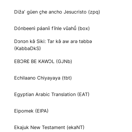
Dižaʼ güen c̱he ancho Jesucristo (zpq)
Dónbeenì páaníi fĩnle vũahṹ (box)
Dɔnɔn kə̂ Siki: Tar kə̂ aw arə təbbə
(KabbaDkS)
EBƆRƐ BE KAWƆL (GJNb)
Echilaano Chiyayaya (tbt)
Egyptian Arabic Translation (EAT)
Eipomek (EIPA)
Ekajuk New Testament (ekaNT)