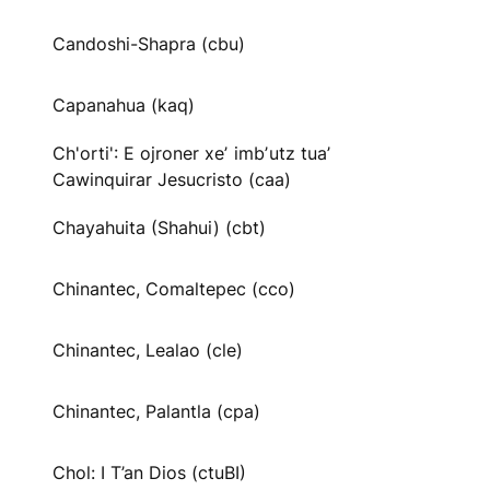
Candoshi-Shapra (cbu)
Capanahua (kaq)
Ch'orti': E ojroner xeʼ imbʼutz tuaʼ
Cawinquirar Jesucristo (caa)
Chayahuita (Shahui) (cbt)
Chinantec, Comaltepec (cco)
Chinantec, Lealao (cle)
Chinantec, Palantla (cpa)
Chol: I T’an Dios (ctuBI)