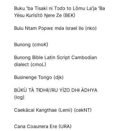
Buku ꞌba Tisaki ni Tɔdɔ to Lömu Laꞌja ꞌBa
Yësu Kurïsïtö Ŋere Ze (BEK)
Bulu Ntam Pɔpwɛ mʋ́a Israel Ɩlʋ (nko)
Bunong (cmoK)
Bunong Bible Latin Script Cambodian
dialect (cmoL)
Businenge Tongo (djk)
BÚKÙ TÀ TƗ́DHƗ́//RU YÌZO DHƗ ÀDHYA
(log)
Caekäcai Kangthae (Lemi) (cekNT)
Cana Coaunera Ere (URA)