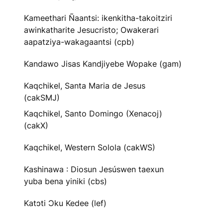
Kameethari Ñaantsi: ikenkitha-takoitziri
awinkatharite Jesucristo; Owakerari
aapatziya-wakagaantsi (cpb)
Kandawo Jisas Kandjiyebe Wopake (gam)
Kaqchikel, Santa Maria de Jesus
(cakSMJ)
Kaqchikel, Santo Domingo (Xenacoj)
(cakX)
Kaqchikel, Western Solola (cakWS)
Kashinawa : Diosun Jesúswen taexun
yuba bena yiniki (cbs)
Katɔti Ɔku Kedee (lef)