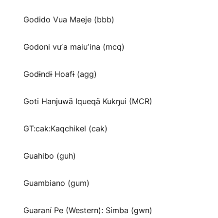
Godido Vua Maeje (bbb)
Godoni vuʼa maiuʼina (mcq)
Godɨndɨ Hoafɨ (agg)
Goti Hanjuwä Iqueqä Kukŋui (MCR)
GT:cak:Kaqchikel (cak)
Guahibo (guh)
Guambiano (gum)
Guaraní Pe (Western): Simba (gwn)