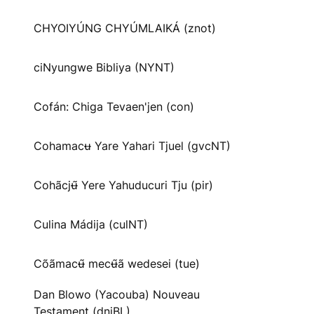
CHYOIYÚNG CHYÚMLAIKÁ (znot)
ciNyungwe Bibliya (NYNT)
Cofán: Chiga Tevaen'jen (con)
Cohamacʉ Yare Yahari Tjuel (gvcNT)
Cohãcjʉ̃ Yere Yahuducuri Tju (pir)
Culina Mádija (culNT)
Cõãmacʉ̃ mecʉ̃ã wedesei (tue)
Dan Blowo (Yacouba) Nouveau
Testament (dnjBL)