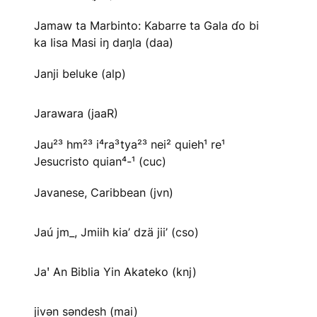
Jamaw ta Marbinto: Kabarre ta Gala ɗo bi
ka Iisa Masi iŋ daŋla (daa)
Janji beluke (alp)
Jarawara (jaaR)
Jau²³ hm²³ i⁴ra³tya²³ nei² quieh¹ re¹
Jesucristo quian⁴-¹ (cuc)
Javanese, Caribbean (jvn)
Jaú jm_, Jmiih kia’ dzä jii’ (cso)
Jaꞌ An Biblia Yin Akateko (knj)
jivən səndesh (mai)