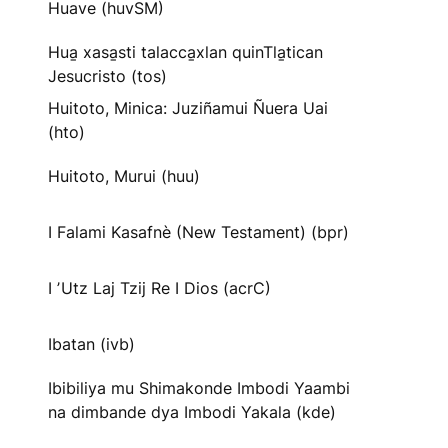
Huave (huvSM)
Hua̱ xasa̱sti talacca̱xlan quinTla̱tican
Jesucristo (tos)
Huitoto, Minica: Juziñamui Ñuera Uai
(hto)
Huitoto, Murui (huu)
I Falami Kasafnè (New Testament) (bpr)
I ʼUtz Laj Tzij Re I Dios (acrC)
Ibatan (ivb)
Ibibiliya mu Shimakonde Imbodi Yaambi
na dimbande dya Imbodi Yakala (kde)