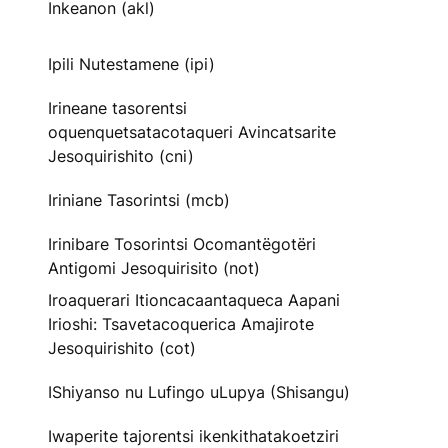
Inkeanon (akl)
Ipili Nutestamene (ipi)
Irineane tasorentsi
oquenquetsatacotaqueri Avincatsarite
Jesoquirishito (cni)
Iriniane Tasorintsi (mcb)
Irinibare Tosorintsi Ocomantëgotëri
Antigomi Jesoquirisito (not)
Iroaquerari Itioncacaantaqueca Aapani
Irioshi: Tsavetacoquerica Amajirote
Jesoquirishito (cot)
IShiyanso nu Lufingo uLupya (Shisangu)
Iwaperite tajorentsi ikenkithatakoetziri