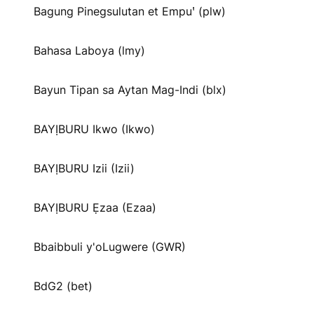
Bagung Pinegsulutan et Empuꞌ (plw)
Bahasa Laboya (lmy)
Bayun Tipan sa Aytan Mag-Indi (blx)
BAYỊBURU Ikwo (Ikwo)
BAYỊBURU Izii (Izii)
BAYỊBURU Ẹzaa (Ezaa)
Bbaibbuli y'oLugwere (GWR)
BdG2 (bet)