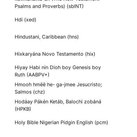
Psalms and Proverbs) (sblNT)
Hdi (xed)
Hindustani, Caribbean (hns)
Hixkaryána Novo Testamento (hix)
Hiyay Habi nin Dioh boy Genesis boy
Ruth (AABPV+)
Hmooh hmëë he- ga-jmee Jesucristo;
Salmos (chz)
Hodáay Pákén Ketáb, Balochi zobáná
(HPKB)
Holy Bible Nigerian Pidgin English (pcm)