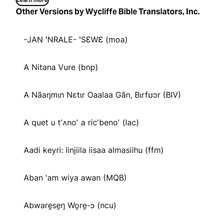
Learn more
Other Versions by Wycliffe Bible Translators, Inc.
-JAN ꞌNRALE- ꞌSƐWƐ (moa)
A Nitana Vure (bnp)
A Nãaŋmɩn Nɛtɩr Oaalaa Gãn, Bɩrfʊɔr (BIV)
A quet u tʼʌnoʼ a ricʼbenoʼ (lac)
Aadi keyri: linjiila iisaa almasiihu (ffm)
Aban 'am wiya awan (MQB)
Abware̱se̱ŋ Wo̱re̱-ɔ (ncu)