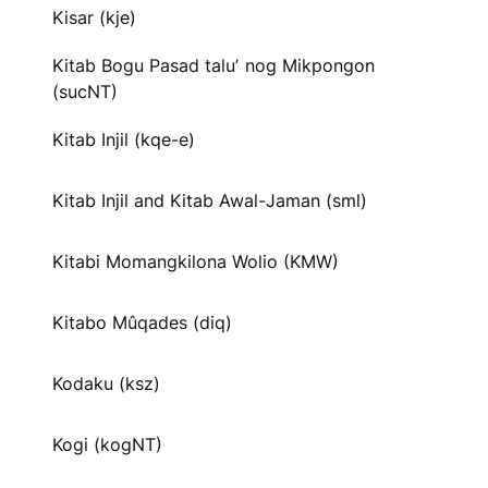
Kisar (kje)
Kitab Bogu Pasad taluʼ nog Mikpongon
(sucNT)
Kitab Injil (kqe-e)
Kitab Injil and Kitab Awal-Jaman (sml)
Kitabi Momangkilona Wolio (KMW)
Kitabo Mûqades (diq)
Kodaku (ksz)
Kogi (kogNT)