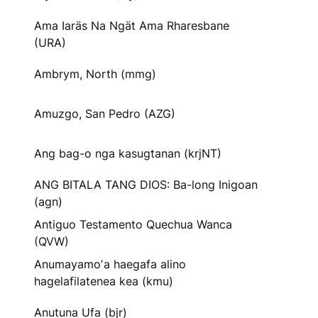
Ama Iaräs Na Ngät Ama Rharesbane
(URA)
Ambrym, North (mmg)
Amuzgo, San Pedro (AZG)
Ang bag-o nga kasugtanan (krjNT)
ANG BITALA TANG DIOS: Ba-long Inigoan
(agn)
Antiguo Testamento Quechua Wanca
(QVW)
Anumayamoʼa haegafa alino
hagelafilatenea kea (kmu)
Anutuna Ufa (bjr)