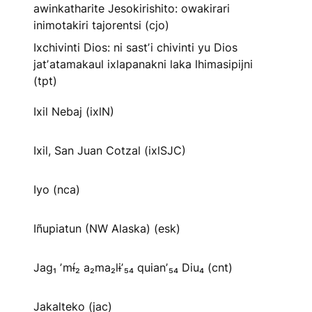
awinkatharite Jesokirishito: owakirari
inimotakiri tajorentsi (cjo)
Ixchivinti Dios: ni sastʼi chivinti yu Dios
jatʼatamakaul ixlapanakni laka lhimasipijni
(tpt)
Ixil Nebaj (ixlN)
Ixil, San Juan Cotzal (ixlSJC)
Iyo (nca)
Iñupiatun (NW Alaska) (esk)
Jag₁ ʼmɨ́₂ a₂ma₂lɨʼ₅₄ quianʼ₅₄ Diu₄ (cnt)
Jakalteko (jac)