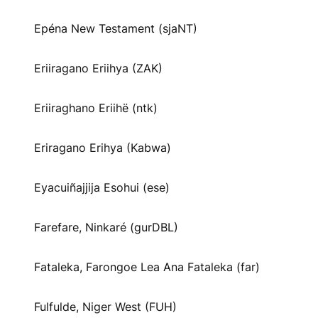
Epéna New Testament (sjaNT)
Eriiragano Eriihya (ZAK)
Eriiraghano Eriihë (ntk)
Eriragano Erihya (Kabwa)
Eyacuiñajjija Esohui (ese)
Farefare, Ninkaré (gurDBL)
Fataleka, Farongoe Lea Ana Fataleka (far)
Fulfulde, Niger West (FUH)