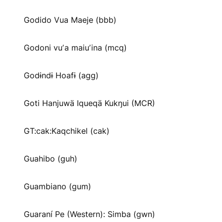
Godido Vua Maeje (bbb)
Godoni vuʼa maiuʼina (mcq)
Godɨndɨ Hoafɨ (agg)
Goti Hanjuwä Iqueqä Kukŋui (MCR)
GT:cak:Kaqchikel (cak)
Guahibo (guh)
Guambiano (gum)
Guaraní Pe (Western): Simba (gwn)