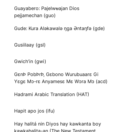
Guayabero: Pajelwʉajan Dios
pejjamechan (guo)
Gude: Kura Aləkawalə ŋga Əntaŋfə (gde)
Gusiilaay (gsl)
Gwich'in (gwi)
GɛnÞ PobÞrÞ, Gɛbono Wurubuaarɛ Gi
Yɛgɛ Mɔ-rɛ Anyamesɛ Mɛ Wɔra Mɔ (acd)
Hadrami Arabic Translation (HAT)
Hapit apo jos (ifu)
Hay halitá nin Diyos hay kawkanta boy
kawkahalita-an (The New Testament