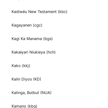
Kadiwéu New Testament (kbc)
Kagayanen (cgc)
Kagi Ka Manama (bgs)
Kakaɨyari Niukieya (hch)
Kako (kkj)
Kalin Diyos (KD)
Kalinga, Butbut (NUA)
Kamano (kbq)