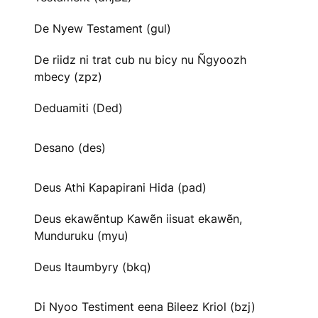
De Nyew Testament (gul)
De riidz ni trat cub nu bicy nu Ñgyoozh
mbecy (zpz)
Deduamiti (Ded)
Desano (des)
Deus Athi Kapapirani Hida (pad)
Deus ekawẽntup Kawẽn iisuat ekawẽn,
Munduruku (myu)
Deus Itaumbyry (bkq)
Di Nyoo Testiment eena Bileez Kriol (bzj)