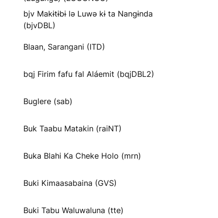
bjv Makɨtɨbɨ lə Luwə kɨ ta Nangɨnda
(bjvDBL)
Blaan, Sarangani (ITD)
bqj Firim fafu fal Aláemit (bqjDBL2)
Buglere (sab)
Buk Taabu Matakin (raiNT)
Buka Blahi Ka Cheke Holo (mrn)
Buki Kimaasabaina (GVS)
Buki Tabu Waluwaluna (tte)