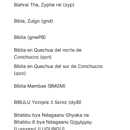
Biahrai Tha, Zyphe rei (zyp)
Bible, Zulgo (gnd)
Biblia (gnwPB)
Biblia en Quechua del norte de
Conchucos (qxn)
Biblia en Quechua del sur de Conchucos
(qxo)
Biblia Mambae (BMGM)
BIBULU Yɛnŋɛlɛ li Sɛnrɛ (dyiB)
Bitabbu bya Ndagaanu Ghyaka na
Bitabbu 6 bya Ndagaanu Gi̱gu̱lu̱u̱su̱
(Lugungu) (LUGUNGU)