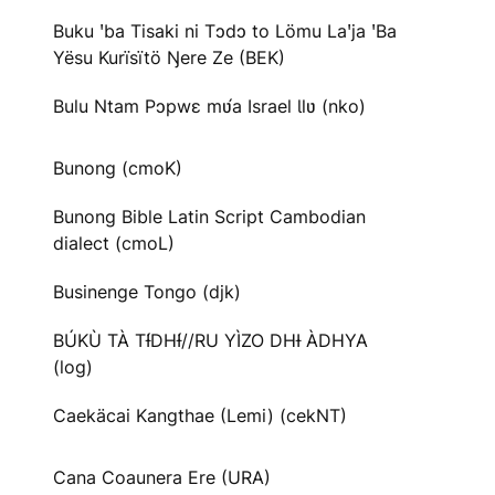
Buku ꞌba Tisaki ni Tɔdɔ to Lömu Laꞌja ꞌBa
Yësu Kurïsïtö Ŋere Ze (BEK)
Bulu Ntam Pɔpwɛ mʋ́a Israel Ɩlʋ (nko)
Bunong (cmoK)
Bunong Bible Latin Script Cambodian
dialect (cmoL)
Businenge Tongo (djk)
BÚKÙ TÀ TƗ́DHƗ́//RU YÌZO DHƗ ÀDHYA
(log)
Caekäcai Kangthae (Lemi) (cekNT)
Cana Coaunera Ere (URA)