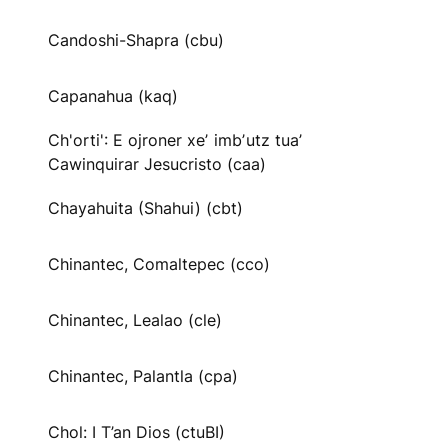
Candoshi-Shapra (cbu)
Capanahua (kaq)
Ch'orti': E ojroner xeʼ imbʼutz tuaʼ
Cawinquirar Jesucristo (caa)
Chayahuita (Shahui) (cbt)
Chinantec, Comaltepec (cco)
Chinantec, Lealao (cle)
Chinantec, Palantla (cpa)
Chol: I T’an Dios (ctuBI)