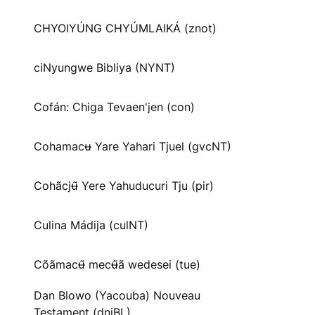
CHYOIYÚNG CHYÚMLAIKÁ (znot)
ciNyungwe Bibliya (NYNT)
Cofán: Chiga Tevaen'jen (con)
Cohamacʉ Yare Yahari Tjuel (gvcNT)
Cohãcjʉ̃ Yere Yahuducuri Tju (pir)
Culina Mádija (culNT)
Cõãmacʉ̃ mecʉ̃ã wedesei (tue)
Dan Blowo (Yacouba) Nouveau
Testament (dnjBL)