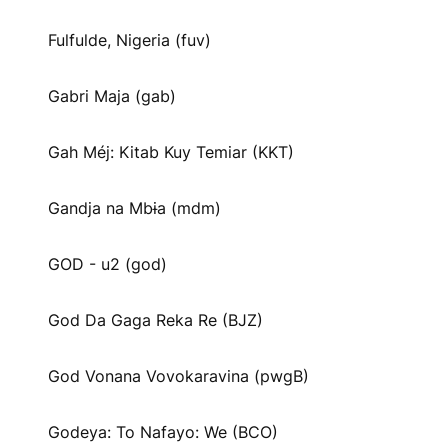
Fulfulde, Nigeria (fuv)
Gabri Maja (gab)
Gah Méj: Kitab Kuy Temiar (KKT)
Gandja na Mbɨa (mdm)
GOD - u2 (god)
God Da Gaga Reka Re (BJZ)
God Vonana Vovokaravina (pwgB)
Godeya: To Nafayo: We (BCO)