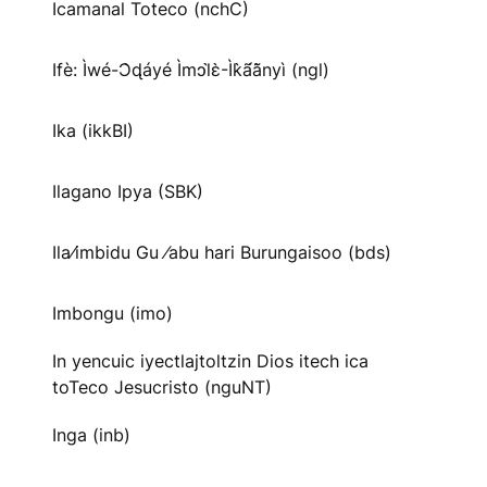
Icamanal Toteco (nchC)
Ifè: Ìwé-Ɔ̀ɖáyé Ìmↄl̀ɛ̀-Ìk̀ã́ã̀nyì (ngl)
Ika (ikkBI)
Ilagano Ipya (SBK)
Ila⁄imbidu Gu ⁄abu hari Burungaisoo (bds)
Imbongu (imo)
In yencuic iyectlajtoltzin Dios itech ica
toTeco Jesucristo (nguNT)
Inga (inb)