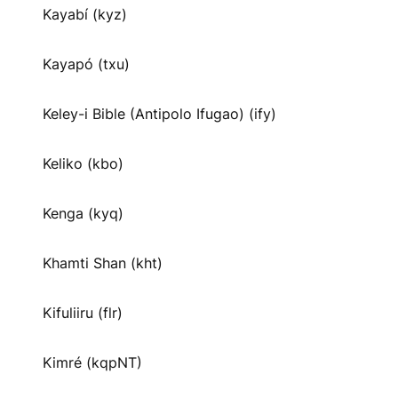
Kayabí (kyz)
Kayapó (txu)
Keley-i Bible (Antipolo Ifugao) (ify)
Keliko (kbo)
Kenga (kyq)
Khamti Shan (kht)
Kifuliiru (flr)
Kimré (kqpNT)