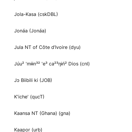
Jola-Kasa (cskDBL)
Jonáa (Jonáa)
Jula NT of Côte d’Ivoire (dyu)
Júu² 'mɨɨn³² 'e³ ca²³ŋɨń² Dios (cnl)
Jɔ Biibili ki (JOB)
K'iche' (qucT)
Kaansa NT (Ghana) (gna)
Kaapor (urb)