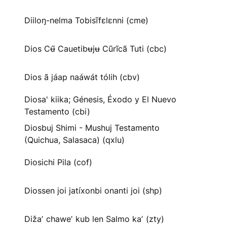
Diiloŋ-nelma Tobisĩfɛlɛnni (cme)
Dios Cʉ̃ Cauetibʉjʉ Cũrĩcã Tuti (cbc)
Dios ã jáap naáwát tólih (cbv)
Diosa' kiika; Génesis, Éxodo y El Nuevo
Testamento (cbi)
Diosbuj Shimi - Mushuj Testamento
(Quichua, Salasaca) (qxlu)
Diosichi Pila (cof)
Diossen joi jatíxonbi onanti joi (shp)
Dižaʼ chaweʼ kub len Salmo kaʼ (zty)