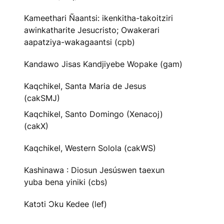
Kameethari Ñaantsi: ikenkitha-takoitziri
awinkatharite Jesucristo; Owakerari
aapatziya-wakagaantsi (cpb)
Kandawo Jisas Kandjiyebe Wopake (gam)
Kaqchikel, Santa Maria de Jesus
(cakSMJ)
Kaqchikel, Santo Domingo (Xenacoj)
(cakX)
Kaqchikel, Western Solola (cakWS)
Kashinawa : Diosun Jesúswen taexun
yuba bena yiniki (cbs)
Katɔti Ɔku Kedee (lef)