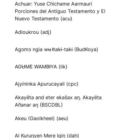
Achuar: Yuse Chichame Aarmauri
Porciones del Antiguo Testamento y El
Nuevo Testamento (acu)
Adioukrou (adj)
Agɔmɔ ngia wʉ Ɨtakɨ-takɨ (BudKoya)
AGɄMƐ WAMBƗYA (lik)
Ajyíninka Apurucayali (cpc)
Akayëta and eter ekaŝax aŋ. Akayëta
Añanar aŋ (BSCDBL)
Akeu (Gaolkheel) (aeu)
Al Kuruŋyen Mere Igiŋ (dah)