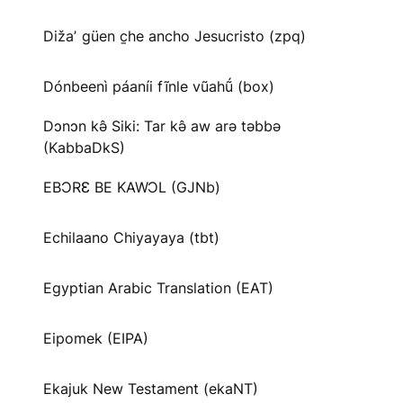
Dižaʼ güen c̱he ancho Jesucristo (zpq)
Dónbeenì páaníi fĩnle vũahṹ (box)
Dɔnɔn kə̂ Siki: Tar kə̂ aw arə təbbə
(KabbaDkS)
EBƆRƐ BE KAWƆL (GJNb)
Echilaano Chiyayaya (tbt)
Egyptian Arabic Translation (EAT)
Eipomek (EIPA)
Ekajuk New Testament (ekaNT)