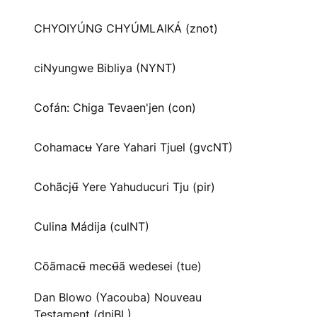
CHYOIYÚNG CHYÚMLAIKÁ (znot)
ciNyungwe Bibliya (NYNT)
Cofán: Chiga Tevaen'jen (con)
Cohamacʉ Yare Yahari Tjuel (gvcNT)
Cohãcjʉ̃ Yere Yahuducuri Tju (pir)
Culina Mádija (culNT)
Cõãmacʉ̃ mecʉ̃ã wedesei (tue)
Dan Blowo (Yacouba) Nouveau
Testament (dnjBL)