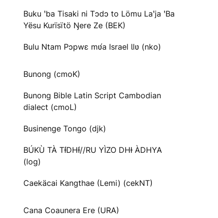
Buku ꞌba Tisaki ni Tɔdɔ to Lömu Laꞌja ꞌBa
Yësu Kurïsïtö Ŋere Ze (BEK)
Bulu Ntam Pɔpwɛ mʋ́a Israel Ɩlʋ (nko)
Bunong (cmoK)
Bunong Bible Latin Script Cambodian
dialect (cmoL)
Businenge Tongo (djk)
BÚKÙ TÀ TƗ́DHƗ́//RU YÌZO DHƗ ÀDHYA
(log)
Caekäcai Kangthae (Lemi) (cekNT)
Cana Coaunera Ere (URA)