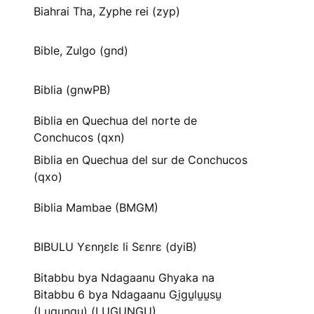
Biahrai Tha, Zyphe rei (zyp)
Bible, Zulgo (gnd)
Biblia (gnwPB)
Biblia en Quechua del norte de
Conchucos (qxn)
Biblia en Quechua del sur de Conchucos
(qxo)
Biblia Mambae (BMGM)
BIBULU Yɛnŋɛlɛ li Sɛnrɛ (dyiB)
Bitabbu bya Ndagaanu Ghyaka na
Bitabbu 6 bya Ndagaanu Gi̱gu̱lu̱u̱su̱
(Lugungu) (LUGUNGU)