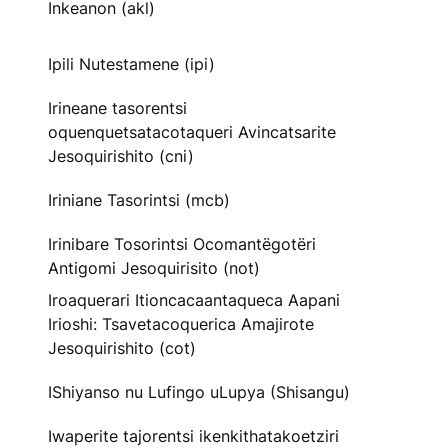
Inkeanon (akl)
Ipili Nutestamene (ipi)
Irineane tasorentsi
oquenquetsatacotaqueri Avincatsarite
Jesoquirishito (cni)
Iriniane Tasorintsi (mcb)
Irinibare Tosorintsi Ocomantëgotëri
Antigomi Jesoquirisito (not)
Iroaquerari Itioncacaantaqueca Aapani
Irioshi: Tsavetacoquerica Amajirote
Jesoquirishito (cot)
IShiyanso nu Lufingo uLupya (Shisangu)
Iwaperite tajorentsi ikenkithatakoetziri