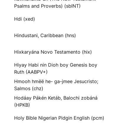
Psalms and Proverbs) (sblNT)
Hdi (xed)
Hindustani, Caribbean (hns)
Hixkaryána Novo Testamento (hix)
Hiyay Habi nin Dioh boy Genesis boy
Ruth (AABPV+)
Hmooh hmëë he- ga-jmee Jesucristo;
Salmos (chz)
Hodáay Pákén Ketáb, Balochi zobáná
(HPKB)
Holy Bible Nigerian Pidgin English (pcm)