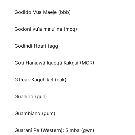
Godido Vua Maeje (bbb)
Godoni vuʼa maiuʼina (mcq)
Godɨndɨ Hoafɨ (agg)
Goti Hanjuwä Iqueqä Kukŋui (MCR)
GT:cak:Kaqchikel (cak)
Guahibo (guh)
Guambiano (gum)
Guaraní Pe (Western): Simba (gwn)