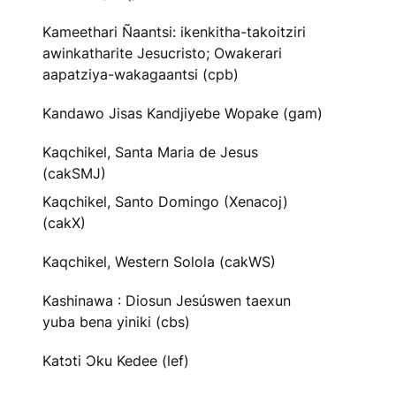
Kameethari Ñaantsi: ikenkitha-takoitziri
awinkatharite Jesucristo; Owakerari
aapatziya-wakagaantsi (cpb)
Kandawo Jisas Kandjiyebe Wopake (gam)
Kaqchikel, Santa Maria de Jesus
(cakSMJ)
Kaqchikel, Santo Domingo (Xenacoj)
(cakX)
Kaqchikel, Western Solola (cakWS)
Kashinawa : Diosun Jesúswen taexun
yuba bena yiniki (cbs)
Katɔti Ɔku Kedee (lef)