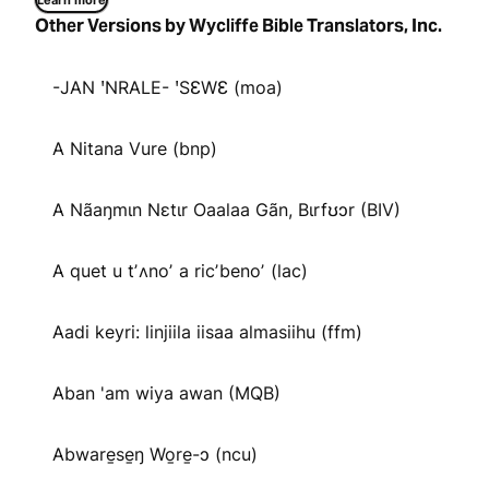
Learn more
Other Versions by Wycliffe Bible Translators, Inc.
-JAN ꞌNRALE- ꞌSƐWƐ (moa)
A Nitana Vure (bnp)
A Nãaŋmɩn Nɛtɩr Oaalaa Gãn, Bɩrfʊɔr (BIV)
A quet u tʼʌnoʼ a ricʼbenoʼ (lac)
Aadi keyri: linjiila iisaa almasiihu (ffm)
Aban 'am wiya awan (MQB)
Abware̱se̱ŋ Wo̱re̱-ɔ (ncu)