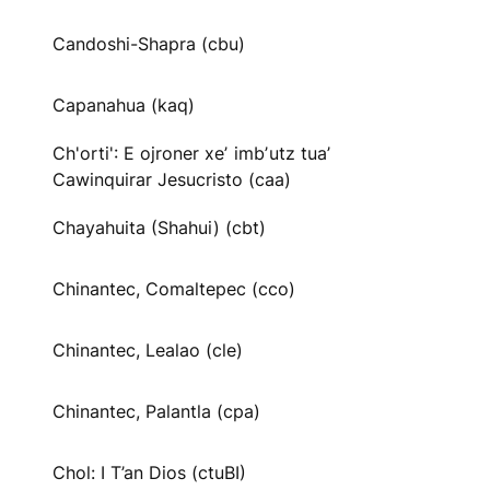
Candoshi-Shapra (cbu)
Capanahua (kaq)
Ch'orti': E ojroner xeʼ imbʼutz tuaʼ
Cawinquirar Jesucristo (caa)
Chayahuita (Shahui) (cbt)
Chinantec, Comaltepec (cco)
Chinantec, Lealao (cle)
Chinantec, Palantla (cpa)
Chol: I T’an Dios (ctuBI)