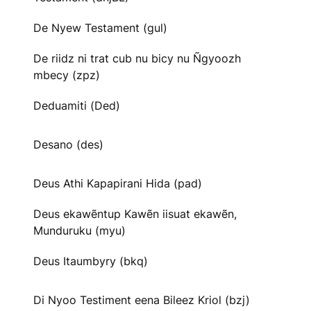
De Nyew Testament (gul)
De riidz ni trat cub nu bicy nu Ñgyoozh
mbecy (zpz)
Deduamiti (Ded)
Desano (des)
Deus Athi Kapapirani Hida (pad)
Deus ekawẽntup Kawẽn iisuat ekawẽn,
Munduruku (myu)
Deus Itaumbyry (bkq)
Di Nyoo Testiment eena Bileez Kriol (bzj)