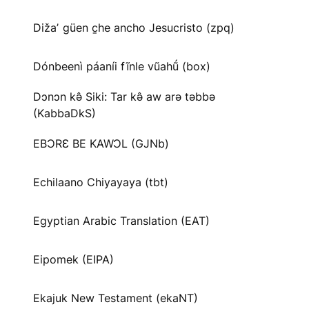
Dižaʼ güen c̱he ancho Jesucristo (zpq)
Dónbeenì páaníi fĩnle vũahṹ (box)
Dɔnɔn kə̂ Siki: Tar kə̂ aw arə təbbə
(KabbaDkS)
EBƆRƐ BE KAWƆL (GJNb)
Echilaano Chiyayaya (tbt)
Egyptian Arabic Translation (EAT)
Eipomek (EIPA)
Ekajuk New Testament (ekaNT)