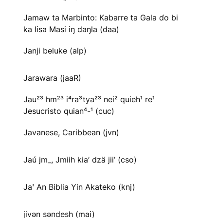
Jamaw ta Marbinto: Kabarre ta Gala ɗo bi
ka Iisa Masi iŋ daŋla (daa)
Janji beluke (alp)
Jarawara (jaaR)
Jau²³ hm²³ i⁴ra³tya²³ nei² quieh¹ re¹
Jesucristo quian⁴-¹ (cuc)
Javanese, Caribbean (jvn)
Jaú jm_, Jmiih kia’ dzä jii’ (cso)
Jaꞌ An Biblia Yin Akateko (knj)
jivən səndesh (mai)