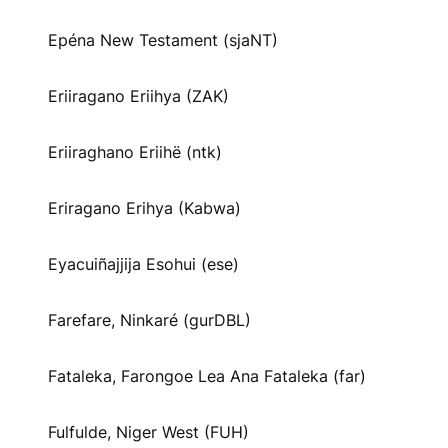
Epéna New Testament (sjaNT)
Eriiragano Eriihya (ZAK)
Eriiraghano Eriihë (ntk)
Eriragano Erihya (Kabwa)
Eyacuiñajjija Esohui (ese)
Farefare, Ninkaré (gurDBL)
Fataleka, Farongoe Lea Ana Fataleka (far)
Fulfulde, Niger West (FUH)