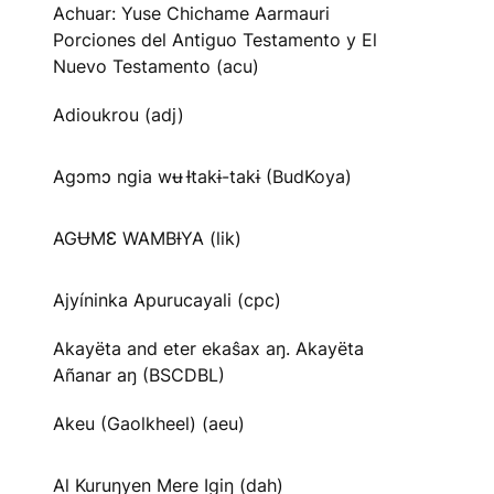
Achuar: Yuse Chichame Aarmauri
Porciones del Antiguo Testamento y El
Nuevo Testamento (acu)
Adioukrou (adj)
Agɔmɔ ngia wʉ Ɨtakɨ-takɨ (BudKoya)
AGɄMƐ WAMBƗYA (lik)
Ajyíninka Apurucayali (cpc)
Akayëta and eter ekaŝax aŋ. Akayëta
Añanar aŋ (BSCDBL)
Akeu (Gaolkheel) (aeu)
Al Kuruŋyen Mere Igiŋ (dah)