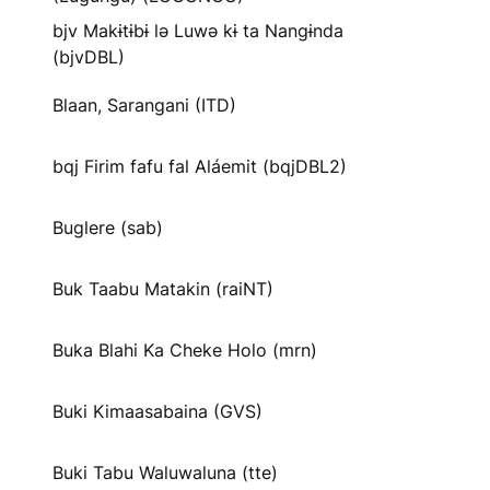
bjv Makɨtɨbɨ lə Luwə kɨ ta Nangɨnda
(bjvDBL)
Blaan, Sarangani (ITD)
bqj Firim fafu fal Aláemit (bqjDBL2)
Buglere (sab)
Buk Taabu Matakin (raiNT)
Buka Blahi Ka Cheke Holo (mrn)
Buki Kimaasabaina (GVS)
Buki Tabu Waluwaluna (tte)