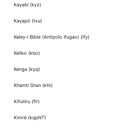
Kayabí (kyz)
Kayapó (txu)
Keley-i Bible (Antipolo Ifugao) (ify)
Keliko (kbo)
Kenga (kyq)
Khamti Shan (kht)
Kifuliiru (flr)
Kimré (kqpNT)