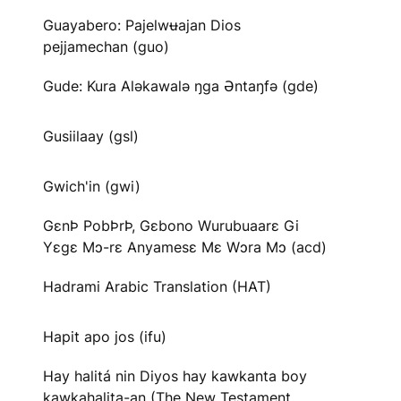
Guayabero: Pajelwʉajan Dios
pejjamechan (guo)
Gude: Kura Aləkawalə ŋga Əntaŋfə (gde)
Gusiilaay (gsl)
Gwich'in (gwi)
GɛnÞ PobÞrÞ, Gɛbono Wurubuaarɛ Gi
Yɛgɛ Mɔ-rɛ Anyamesɛ Mɛ Wɔra Mɔ (acd)
Hadrami Arabic Translation (HAT)
Hapit apo jos (ifu)
Hay halitá nin Diyos hay kawkanta boy
kawkahalita-an (The New Testament