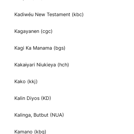
Kadiwéu New Testament (kbc)
Kagayanen (cgc)
Kagi Ka Manama (bgs)
Kakaɨyari Niukieya (hch)
Kako (kkj)
Kalin Diyos (KD)
Kalinga, Butbut (NUA)
Kamano (kbq)