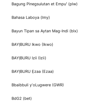
Bagung Pinegsulutan et Empuꞌ (plw)
Bahasa Laboya (lmy)
Bayun Tipan sa Aytan Mag-Indi (blx)
BAYỊBURU Ikwo (Ikwo)
BAYỊBURU Izii (Izii)
BAYỊBURU Ẹzaa (Ezaa)
Bbaibbuli y'oLugwere (GWR)
BdG2 (bet)