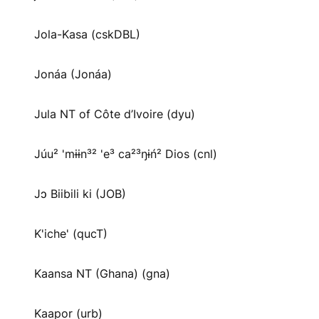
Jola-Kasa (cskDBL)
Jonáa (Jonáa)
Jula NT of Côte d’Ivoire (dyu)
Júu² 'mɨɨn³² 'e³ ca²³ŋɨń² Dios (cnl)
Jɔ Biibili ki (JOB)
K'iche' (qucT)
Kaansa NT (Ghana) (gna)
Kaapor (urb)