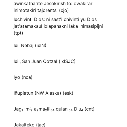
awinkatharite Jesokirishito: owakirari
inimotakiri tajorentsi (cjo)
Ixchivinti Dios: ni sastʼi chivinti yu Dios
jatʼatamakaul ixlapanakni laka lhimasipijni
(tpt)
Ixil Nebaj (ixlN)
Ixil, San Juan Cotzal (ixlSJC)
Iyo (nca)
Iñupiatun (NW Alaska) (esk)
Jag₁ ʼmɨ́₂ a₂ma₂lɨʼ₅₄ quianʼ₅₄ Diu₄ (cnt)
Jakalteko (jac)