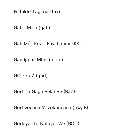
Fulfulde, Nigeria (fuv)
Gabri Maja (gab)
Gah Méj: Kitab Kuy Temiar (KKT)
Gandja na Mbɨa (mdm)
GOD - u2 (god)
God Da Gaga Reka Re (BJZ)
God Vonana Vovokaravina (pwgB)
Godeya: To Nafayo: We (BCO)