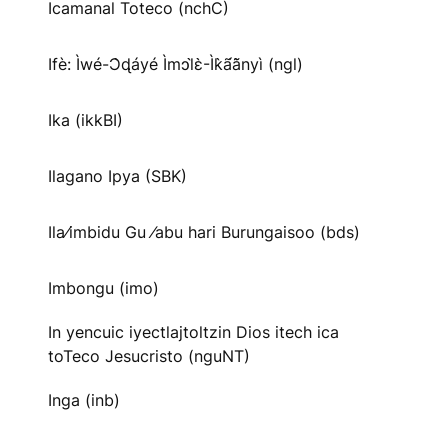
Icamanal Toteco (nchC)
Ifè: Ìwé-Ɔ̀ɖáyé Ìmↄl̀ɛ̀-Ìk̀ã́ã̀nyì (ngl)
Ika (ikkBI)
Ilagano Ipya (SBK)
Ila⁄imbidu Gu ⁄abu hari Burungaisoo (bds)
Imbongu (imo)
In yencuic iyectlajtoltzin Dios itech ica
toTeco Jesucristo (nguNT)
Inga (inb)