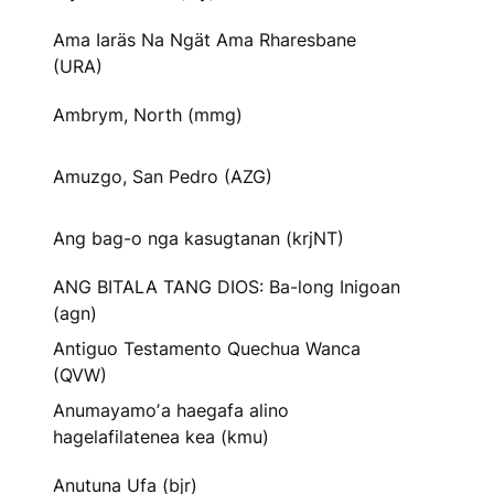
Ama Iaräs Na Ngät Ama Rharesbane
(URA)
Ambrym, North (mmg)
Amuzgo, San Pedro (AZG)
Ang bag-o nga kasugtanan (krjNT)
ANG BITALA TANG DIOS: Ba-long Inigoan
(agn)
Antiguo Testamento Quechua Wanca
(QVW)
Anumayamoʼa haegafa alino
hagelafilatenea kea (kmu)
Anutuna Ufa (bjr)