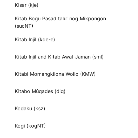
Kisar (kje)
Kitab Bogu Pasad taluʼ nog Mikpongon
(sucNT)
Kitab Injil (kqe-e)
Kitab Injil and Kitab Awal-Jaman (sml)
Kitabi Momangkilona Wolio (KMW)
Kitabo Mûqades (diq)
Kodaku (ksz)
Kogi (kogNT)