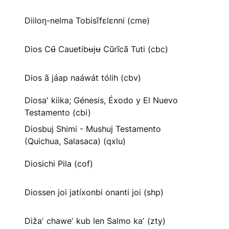
Diiloŋ-nelma Tobisĩfɛlɛnni (cme)
Dios Cʉ̃ Cauetibʉjʉ Cũrĩcã Tuti (cbc)
Dios ã jáap naáwát tólih (cbv)
Diosa' kiika; Génesis, Éxodo y El Nuevo
Testamento (cbi)
Diosbuj Shimi - Mushuj Testamento
(Quichua, Salasaca) (qxlu)
Diosichi Pila (cof)
Diossen joi jatíxonbi onanti joi (shp)
Dižaʼ chaweʼ kub len Salmo kaʼ (zty)