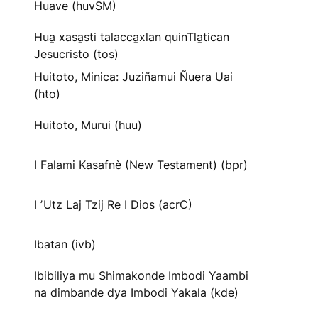
Huave (huvSM)
Hua̱ xasa̱sti talacca̱xlan quinTla̱tican
Jesucristo (tos)
Huitoto, Minica: Juziñamui Ñuera Uai
(hto)
Huitoto, Murui (huu)
I Falami Kasafnè (New Testament) (bpr)
I ʼUtz Laj Tzij Re I Dios (acrC)
Ibatan (ivb)
Ibibiliya mu Shimakonde Imbodi Yaambi
na dimbande dya Imbodi Yakala (kde)