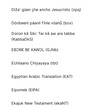
Dižaʼ güen c̱he ancho Jesucristo (zpq)
Dónbeenì páaníi fĩnle vũahṹ (box)
Dɔnɔn kə̂ Siki: Tar kə̂ aw arə təbbə
(KabbaDkS)
EBƆRƐ BE KAWƆL (GJNb)
Echilaano Chiyayaya (tbt)
Egyptian Arabic Translation (EAT)
Eipomek (EIPA)
Ekajuk New Testament (ekaNT)