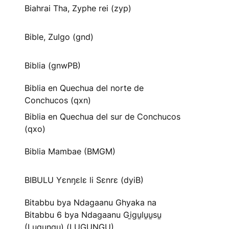
Biahrai Tha, Zyphe rei (zyp)
Bible, Zulgo (gnd)
Biblia (gnwPB)
Biblia en Quechua del norte de
Conchucos (qxn)
Biblia en Quechua del sur de Conchucos
(qxo)
Biblia Mambae (BMGM)
BIBULU Yɛnŋɛlɛ li Sɛnrɛ (dyiB)
Bitabbu bya Ndagaanu Ghyaka na
Bitabbu 6 bya Ndagaanu Gi̱gu̱lu̱u̱su̱
(Lugungu) (LUGUNGU)