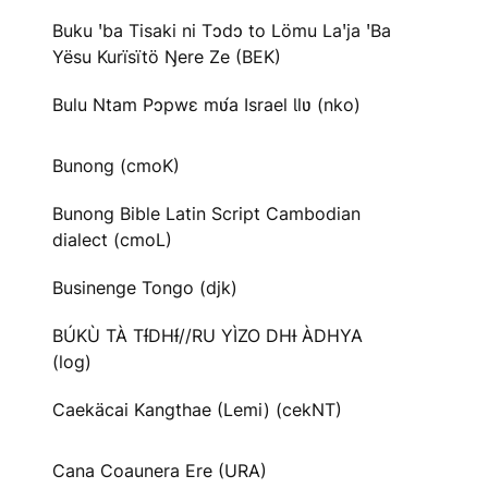
Buku ꞌba Tisaki ni Tɔdɔ to Lömu Laꞌja ꞌBa
Yësu Kurïsïtö Ŋere Ze (BEK)
Bulu Ntam Pɔpwɛ mʋ́a Israel Ɩlʋ (nko)
Bunong (cmoK)
Bunong Bible Latin Script Cambodian
dialect (cmoL)
Businenge Tongo (djk)
BÚKÙ TÀ TƗ́DHƗ́//RU YÌZO DHƗ ÀDHYA
(log)
Caekäcai Kangthae (Lemi) (cekNT)
Cana Coaunera Ere (URA)