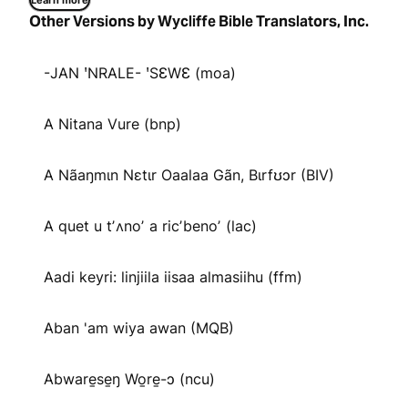
Learn more
Other Versions by Wycliffe Bible Translators, Inc.
-JAN ꞌNRALE- ꞌSƐWƐ (moa)
A Nitana Vure (bnp)
A Nãaŋmɩn Nɛtɩr Oaalaa Gãn, Bɩrfʊɔr (BIV)
A quet u tʼʌnoʼ a ricʼbenoʼ (lac)
Aadi keyri: linjiila iisaa almasiihu (ffm)
Aban 'am wiya awan (MQB)
Abware̱se̱ŋ Wo̱re̱-ɔ (ncu)