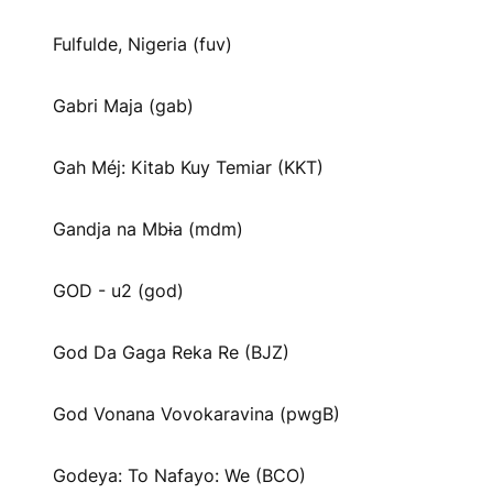
Fulfulde, Nigeria (fuv)
Gabri Maja (gab)
Gah Méj: Kitab Kuy Temiar (KKT)
Gandja na Mbɨa (mdm)
GOD - u2 (god)
God Da Gaga Reka Re (BJZ)
God Vonana Vovokaravina (pwgB)
Godeya: To Nafayo: We (BCO)