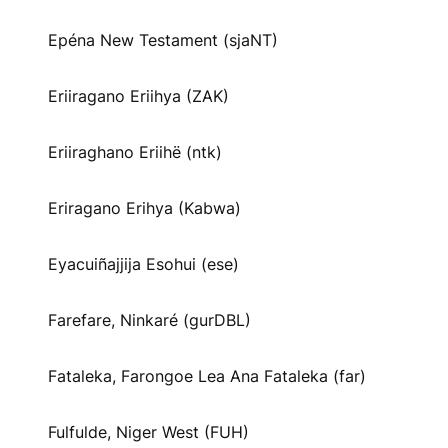
Epéna New Testament (sjaNT)
Eriiragano Eriihya (ZAK)
Eriiraghano Eriihë (ntk)
Eriragano Erihya (Kabwa)
Eyacuiñajjija Esohui (ese)
Farefare, Ninkaré (gurDBL)
Fataleka, Farongoe Lea Ana Fataleka (far)
Fulfulde, Niger West (FUH)