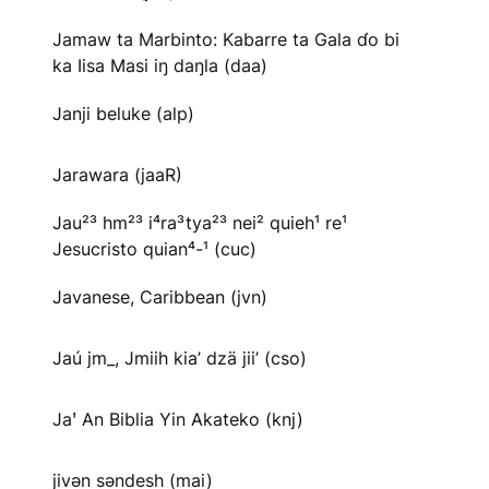
Jamaw ta Marbinto: Kabarre ta Gala ɗo bi
ka Iisa Masi iŋ daŋla (daa)
Janji beluke (alp)
Jarawara (jaaR)
Jau²³ hm²³ i⁴ra³tya²³ nei² quieh¹ re¹
Jesucristo quian⁴-¹ (cuc)
Javanese, Caribbean (jvn)
Jaú jm_, Jmiih kia’ dzä jii’ (cso)
Jaꞌ An Biblia Yin Akateko (knj)
jivən səndesh (mai)