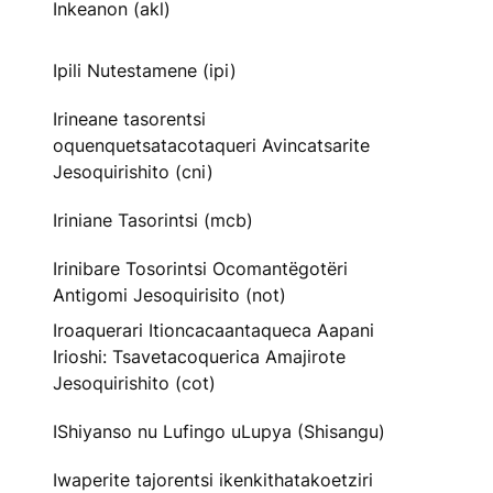
Inkeanon (akl)
Ipili Nutestamene (ipi)
Irineane tasorentsi
oquenquetsatacotaqueri Avincatsarite
Jesoquirishito (cni)
Iriniane Tasorintsi (mcb)
Irinibare Tosorintsi Ocomantëgotëri
Antigomi Jesoquirisito (not)
Iroaquerari Itioncacaantaqueca Aapani
Irioshi: Tsavetacoquerica Amajirote
Jesoquirishito (cot)
IShiyanso nu Lufingo uLupya (Shisangu)
Iwaperite tajorentsi ikenkithatakoetziri