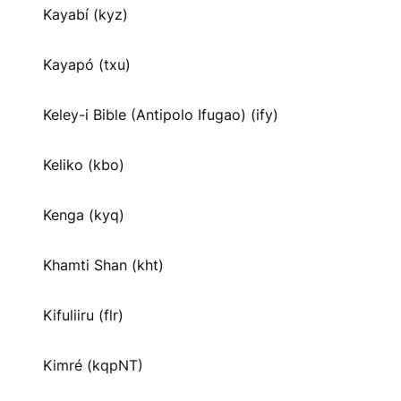
Kayabí (kyz)
Kayapó (txu)
Keley-i Bible (Antipolo Ifugao) (ify)
Keliko (kbo)
Kenga (kyq)
Khamti Shan (kht)
Kifuliiru (flr)
Kimré (kqpNT)