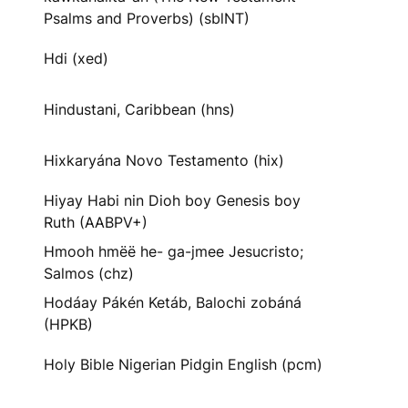
Psalms and Proverbs) (sblNT)
Hdi (xed)
Hindustani, Caribbean (hns)
Hixkaryána Novo Testamento (hix)
Hiyay Habi nin Dioh boy Genesis boy
Ruth (AABPV+)
Hmooh hmëë he- ga-jmee Jesucristo;
Salmos (chz)
Hodáay Pákén Ketáb, Balochi zobáná
(HPKB)
Holy Bible Nigerian Pidgin English (pcm)