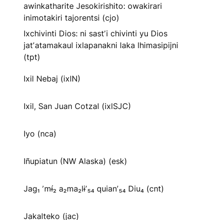
awinkatharite Jesokirishito: owakirari
inimotakiri tajorentsi (cjo)
Ixchivinti Dios: ni sastʼi chivinti yu Dios
jatʼatamakaul ixlapanakni laka lhimasipijni
(tpt)
Ixil Nebaj (ixlN)
Ixil, San Juan Cotzal (ixlSJC)
Iyo (nca)
Iñupiatun (NW Alaska) (esk)
Jag₁ ʼmɨ́₂ a₂ma₂lɨʼ₅₄ quianʼ₅₄ Diu₄ (cnt)
Jakalteko (jac)