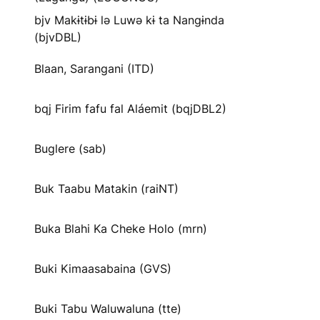
bjv Makɨtɨbɨ lə Luwə kɨ ta Nangɨnda
(bjvDBL)
Blaan, Sarangani (ITD)
bqj Firim fafu fal Aláemit (bqjDBL2)
Buglere (sab)
Buk Taabu Matakin (raiNT)
Buka Blahi Ka Cheke Holo (mrn)
Buki Kimaasabaina (GVS)
Buki Tabu Waluwaluna (tte)