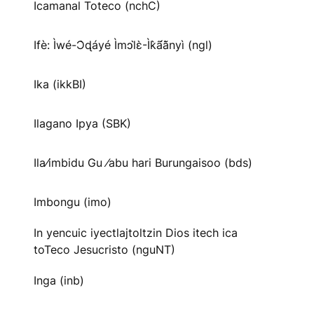
Icamanal Toteco (nchC)
Ifè: Ìwé-Ɔ̀ɖáyé Ìmↄl̀ɛ̀-Ìk̀ã́ã̀nyì (ngl)
Ika (ikkBI)
Ilagano Ipya (SBK)
Ila⁄imbidu Gu ⁄abu hari Burungaisoo (bds)
Imbongu (imo)
In yencuic iyectlajtoltzin Dios itech ica
toTeco Jesucristo (nguNT)
Inga (inb)