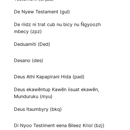
De Nyew Testament (gul)
De riidz ni trat cub nu bicy nu Ñgyoozh
mbecy (zpz)
Deduamiti (Ded)
Desano (des)
Deus Athi Kapapirani Hida (pad)
Deus ekawẽntup Kawẽn iisuat ekawẽn,
Munduruku (myu)
Deus Itaumbyry (bkq)
Di Nyoo Testiment eena Bileez Kriol (bzj)