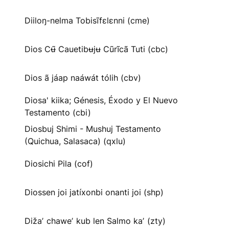
Diiloŋ-nelma Tobisĩfɛlɛnni (cme)
Dios Cʉ̃ Cauetibʉjʉ Cũrĩcã Tuti (cbc)
Dios ã jáap naáwát tólih (cbv)
Diosa' kiika; Génesis, Éxodo y El Nuevo
Testamento (cbi)
Diosbuj Shimi - Mushuj Testamento
(Quichua, Salasaca) (qxlu)
Diosichi Pila (cof)
Diossen joi jatíxonbi onanti joi (shp)
Dižaʼ chaweʼ kub len Salmo kaʼ (zty)