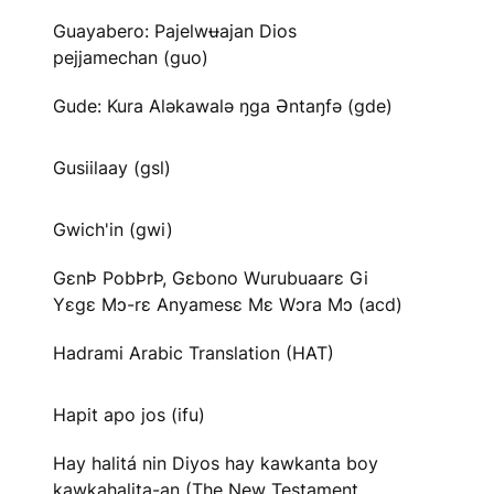
Guayabero: Pajelwʉajan Dios
pejjamechan (guo)
Gude: Kura Aləkawalə ŋga Əntaŋfə (gde)
Gusiilaay (gsl)
Gwich'in (gwi)
GɛnÞ PobÞrÞ, Gɛbono Wurubuaarɛ Gi
Yɛgɛ Mɔ-rɛ Anyamesɛ Mɛ Wɔra Mɔ (acd)
Hadrami Arabic Translation (HAT)
Hapit apo jos (ifu)
Hay halitá nin Diyos hay kawkanta boy
kawkahalita-an (The New Testament