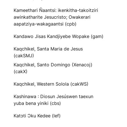
Kameethari Ñaantsi: ikenkitha-takoitziri
awinkatharite Jesucristo; Owakerari
aapatziya-wakagaantsi (cpb)
Kandawo Jisas Kandjiyebe Wopake (gam)
Kaqchikel, Santa Maria de Jesus
(cakSMJ)
Kaqchikel, Santo Domingo (Xenacoj)
(cakX)
Kaqchikel, Western Solola (cakWS)
Kashinawa : Diosun Jesúswen taexun
yuba bena yiniki (cbs)
Katɔti Ɔku Kedee (lef)