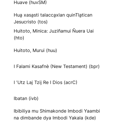
Huave (huvSM)
Hua̱ xasa̱sti talacca̱xlan quinTla̱tican
Jesucristo (tos)
Huitoto, Minica: Juziñamui Ñuera Uai
(hto)
Huitoto, Murui (huu)
I Falami Kasafnè (New Testament) (bpr)
I ʼUtz Laj Tzij Re I Dios (acrC)
Ibatan (ivb)
Ibibiliya mu Shimakonde Imbodi Yaambi
na dimbande dya Imbodi Yakala (kde)