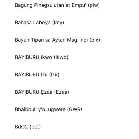
Bagung Pinegsulutan et Empuꞌ (plw)
Bahasa Laboya (lmy)
Bayun Tipan sa Aytan Mag-Indi (blx)
BAYỊBURU Ikwo (Ikwo)
BAYỊBURU Izii (Izii)
BAYỊBURU Ẹzaa (Ezaa)
Bbaibbuli y'oLugwere (GWR)
BdG2 (bet)