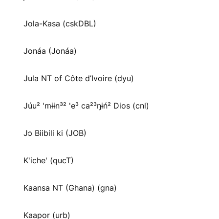
Jola-Kasa (cskDBL)
Jonáa (Jonáa)
Jula NT of Côte d’Ivoire (dyu)
Júu² 'mɨɨn³² 'e³ ca²³ŋɨń² Dios (cnl)
Jɔ Biibili ki (JOB)
K'iche' (qucT)
Kaansa NT (Ghana) (gna)
Kaapor (urb)