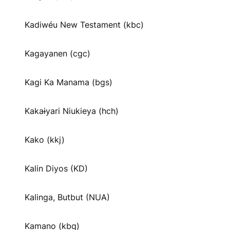
Kadiwéu New Testament (kbc)
Kagayanen (cgc)
Kagi Ka Manama (bgs)
Kakaɨyari Niukieya (hch)
Kako (kkj)
Kalin Diyos (KD)
Kalinga, Butbut (NUA)
Kamano (kbq)