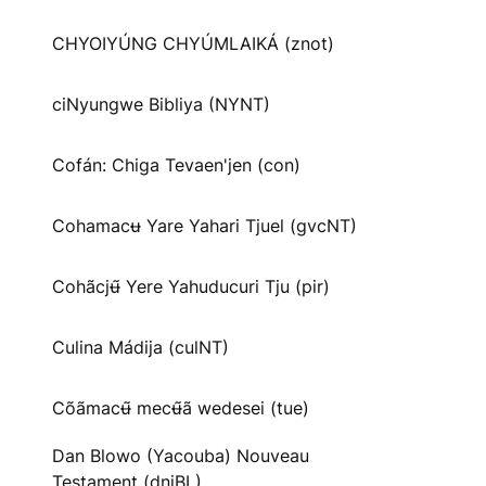
CHYOIYÚNG CHYÚMLAIKÁ (znot)
ciNyungwe Bibliya (NYNT)
Cofán: Chiga Tevaen'jen (con)
Cohamacʉ Yare Yahari Tjuel (gvcNT)
Cohãcjʉ̃ Yere Yahuducuri Tju (pir)
Culina Mádija (culNT)
Cõãmacʉ̃ mecʉ̃ã wedesei (tue)
Dan Blowo (Yacouba) Nouveau
Testament (dnjBL)