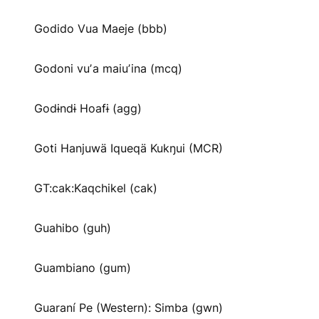
Godido Vua Maeje (bbb)
Godoni vuʼa maiuʼina (mcq)
Godɨndɨ Hoafɨ (agg)
Goti Hanjuwä Iqueqä Kukŋui (MCR)
GT:cak:Kaqchikel (cak)
Guahibo (guh)
Guambiano (gum)
Guaraní Pe (Western): Simba (gwn)