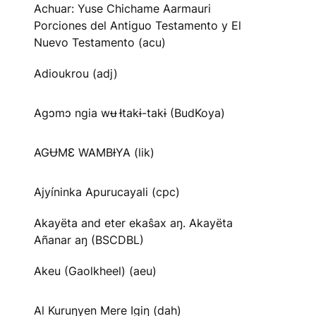
Achuar: Yuse Chichame Aarmauri
Porciones del Antiguo Testamento y El
Nuevo Testamento (acu)
Adioukrou (adj)
Agɔmɔ ngia wʉ Ɨtakɨ-takɨ (BudKoya)
AGɄMƐ WAMBƗYA (lik)
Ajyíninka Apurucayali (cpc)
Akayëta and eter ekaŝax aŋ. Akayëta
Añanar aŋ (BSCDBL)
Akeu (Gaolkheel) (aeu)
Al Kuruŋyen Mere Igiŋ (dah)