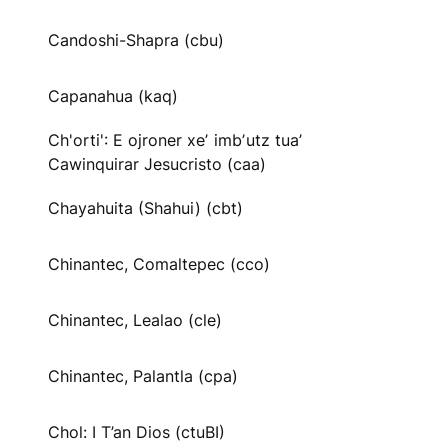
Candoshi-Shapra (cbu)
Capanahua (kaq)
Ch'orti': E ojroner xeʼ imbʼutz tuaʼ
Cawinquirar Jesucristo (caa)
Chayahuita (Shahui) (cbt)
Chinantec, Comaltepec (cco)
Chinantec, Lealao (cle)
Chinantec, Palantla (cpa)
Chol: I T’an Dios (ctuBI)