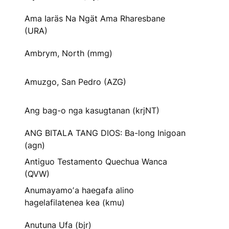
Ama Iaräs Na Ngät Ama Rharesbane
(URA)
Ambrym, North (mmg)
Amuzgo, San Pedro (AZG)
Ang bag-o nga kasugtanan (krjNT)
ANG BITALA TANG DIOS: Ba-long Inigoan
(agn)
Antiguo Testamento Quechua Wanca
(QVW)
Anumayamoʼa haegafa alino
hagelafilatenea kea (kmu)
Anutuna Ufa (bjr)