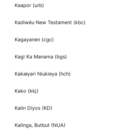
Kaapor (urb)
Kadiwéu New Testament (kbc)
Kagayanen (cgc)
Kagi Ka Manama (bgs)
Kakaɨyari Niukieya (hch)
Kako (kkj)
Kalin Diyos (KD)
Kalinga, Butbut (NUA)