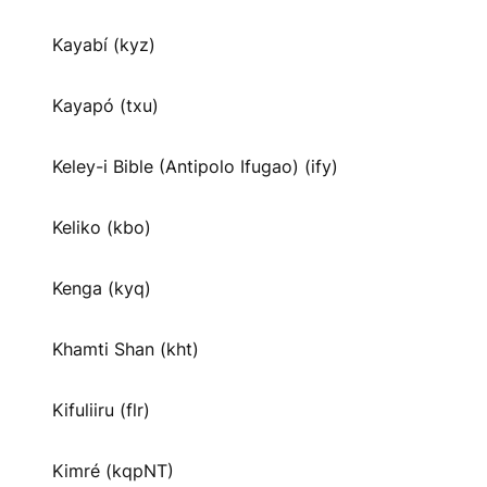
Kayabí (kyz)
Kayapó (txu)
Keley-i Bible (Antipolo Ifugao) (ify)
Keliko (kbo)
Kenga (kyq)
Khamti Shan (kht)
Kifuliiru (flr)
Kimré (kqpNT)