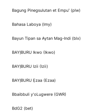
Bagung Pinegsulutan et Empuꞌ (plw)
Bahasa Laboya (lmy)
Bayun Tipan sa Aytan Mag-Indi (blx)
BAYỊBURU Ikwo (Ikwo)
BAYỊBURU Izii (Izii)
BAYỊBURU Ẹzaa (Ezaa)
Bbaibbuli y'oLugwere (GWR)
BdG2 (bet)