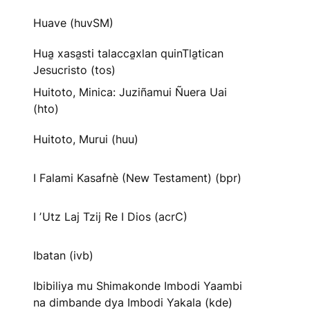
Huave (huvSM)
Hua̱ xasa̱sti talacca̱xlan quinTla̱tican
Jesucristo (tos)
Huitoto, Minica: Juziñamui Ñuera Uai
(hto)
Huitoto, Murui (huu)
I Falami Kasafnè (New Testament) (bpr)
I ʼUtz Laj Tzij Re I Dios (acrC)
Ibatan (ivb)
Ibibiliya mu Shimakonde Imbodi Yaambi
na dimbande dya Imbodi Yakala (kde)