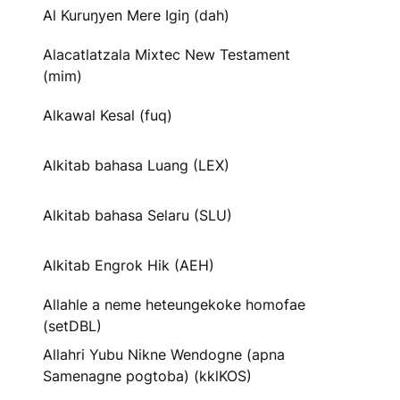
Al Kuruŋyen Mere Igiŋ (dah)
Alacatlatzala Mixtec New Testament
(mim)
Alkawal Kesal (fuq)
Alkitab bahasa Luang (LEX)
Alkitab bahasa Selaru (SLU)
Alkitab Engrok Hik (AEH)
Allahle a neme heteungekoke homofae
(setDBL)
Allahri Yubu Nikne Wendogne (apna
Samenagne pogtoba) (kklKOS)