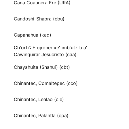
Cana Coaunera Ere (URA)
Candoshi-Shapra (cbu)
Capanahua (kaq)
Ch'orti': E ojroner xeʼ imbʼutz tuaʼ
Cawinquirar Jesucristo (caa)
Chayahuita (Shahui) (cbt)
Chinantec, Comaltepec (cco)
Chinantec, Lealao (cle)
Chinantec, Palantla (cpa)