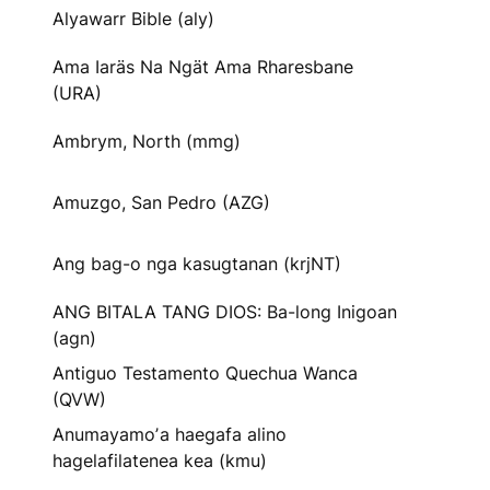
Alyawarr Bible (aly)
Ama Iaräs Na Ngät Ama Rharesbane
(URA)
Ambrym, North (mmg)
Amuzgo, San Pedro (AZG)
Ang bag-o nga kasugtanan (krjNT)
ANG BITALA TANG DIOS: Ba-long Inigoan
(agn)
Antiguo Testamento Quechua Wanca
(QVW)
Anumayamoʼa haegafa alino
hagelafilatenea kea (kmu)