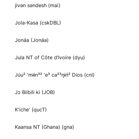
jivən səndesh (mai)
Jola-Kasa (cskDBL)
Jonáa (Jonáa)
Jula NT of Côte d’Ivoire (dyu)
Júu² 'mɨɨn³² 'e³ ca²³ŋɨń² Dios (cnl)
Jɔ Biibili ki (JOB)
K'iche' (qucT)
Kaansa NT (Ghana) (gna)