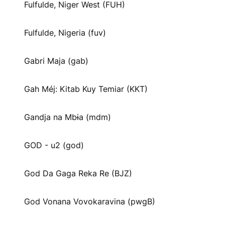
Fulfulde, Niger West (FUH)
Fulfulde, Nigeria (fuv)
Gabri Maja (gab)
Gah Méj: Kitab Kuy Temiar (KKT)
Gandja na Mbɨa (mdm)
GOD - u2 (god)
God Da Gaga Reka Re (BJZ)
God Vonana Vovokaravina (pwgB)