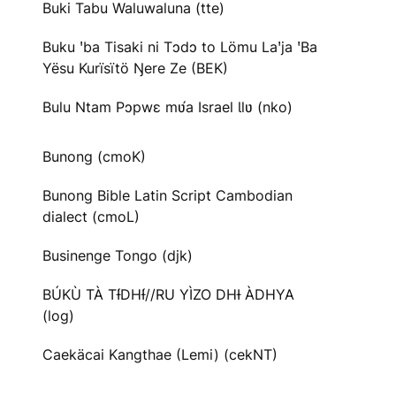
Buki Tabu Waluwaluna (tte)
Buku ꞌba Tisaki ni Tɔdɔ to Lömu Laꞌja ꞌBa
Yësu Kurïsïtö Ŋere Ze (BEK)
Bulu Ntam Pɔpwɛ mʋ́a Israel Ɩlʋ (nko)
Bunong (cmoK)
Bunong Bible Latin Script Cambodian
dialect (cmoL)
Businenge Tongo (djk)
BÚKÙ TÀ TƗ́DHƗ́//RU YÌZO DHƗ ÀDHYA
(log)
Caekäcai Kangthae (Lemi) (cekNT)