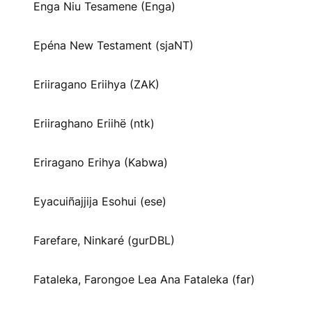
Enga Niu Tesamene (Enga)
Epéna New Testament (sjaNT)
Eriiragano Eriihya (ZAK)
Eriiraghano Eriihë (ntk)
Eriragano Erihya (Kabwa)
Eyacuiñajjija Esohui (ese)
Farefare, Ninkaré (gurDBL)
Fataleka, Farongoe Lea Ana Fataleka (far)