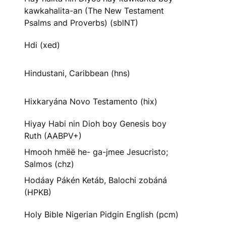
kawkahalita-an (The New Testament
Psalms and Proverbs) (sblNT)
Hdi (xed)
Hindustani, Caribbean (hns)
Hixkaryána Novo Testamento (hix)
Hiyay Habi nin Dioh boy Genesis boy
Ruth (AABPV+)
Hmooh hmëë he- ga-jmee Jesucristo;
Salmos (chz)
Hodáay Pákén Ketáb, Balochi zobáná
(HPKB)
Holy Bible Nigerian Pidgin English (pcm)