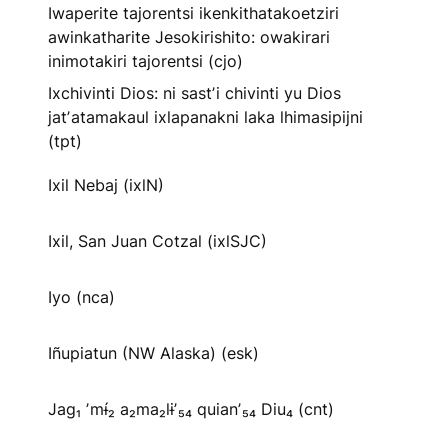
Iwaperite tajorentsi ikenkithatakoetziri
awinkatharite Jesokirishito: owakirari
inimotakiri tajorentsi (cjo)
Ixchivinti Dios: ni sastʼi chivinti yu Dios
jatʼatamakaul ixlapanakni laka lhimasipijni
(tpt)
Ixil Nebaj (ixlN)
Ixil, San Juan Cotzal (ixlSJC)
Iyo (nca)
Iñupiatun (NW Alaska) (esk)
Jag₁ ʼmɨ́₂ a₂ma₂lɨʼ₅₄ quianʼ₅₄ Diu₄ (cnt)