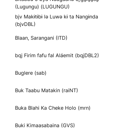
(Lugungu) (LUGUNGU)
bjv Makɨtɨbɨ lə Luwə kɨ ta Nangɨnda
(bjvDBL)
Blaan, Sarangani (ITD)
bqj Firim fafu fal Aláemit (bqjDBL2)
Buglere (sab)
Buk Taabu Matakin (raiNT)
Buka Blahi Ka Cheke Holo (mrn)
Buki Kimaasabaina (GVS)