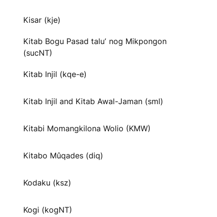
Kisar (kje)
Kitab Bogu Pasad taluʼ nog Mikpongon
(sucNT)
Kitab Injil (kqe-e)
Kitab Injil and Kitab Awal-Jaman (sml)
Kitabi Momangkilona Wolio (KMW)
Kitabo Mûqades (diq)
Kodaku (ksz)
Kogi (kogNT)