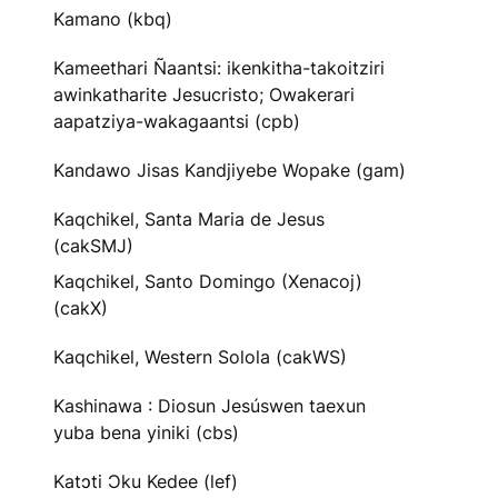
Kamano (kbq)
Kameethari Ñaantsi: ikenkitha-takoitziri
awinkatharite Jesucristo; Owakerari
aapatziya-wakagaantsi (cpb)
Kandawo Jisas Kandjiyebe Wopake (gam)
Kaqchikel, Santa Maria de Jesus
(cakSMJ)
Kaqchikel, Santo Domingo (Xenacoj)
(cakX)
Kaqchikel, Western Solola (cakWS)
Kashinawa : Diosun Jesúswen taexun
yuba bena yiniki (cbs)
Katɔti Ɔku Kedee (lef)