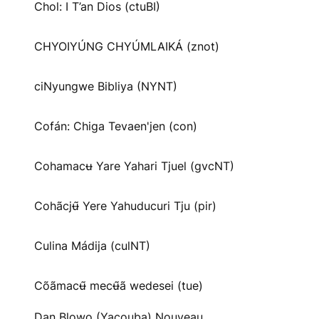
Chol: I T’an Dios (ctuBI)
CHYOIYÚNG CHYÚMLAIKÁ (znot)
ciNyungwe Bibliya (NYNT)
Cofán: Chiga Tevaen'jen (con)
Cohamacʉ Yare Yahari Tjuel (gvcNT)
Cohãcjʉ̃ Yere Yahuducuri Tju (pir)
Culina Mádija (culNT)
Cõãmacʉ̃ mecʉ̃ã wedesei (tue)
Dan Blowo (Yacouba) Nouveau