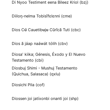
Di Nyoo Testiment eena Bileez Kriol (bzj)
Diiloŋ-nelma Tobisĩfɛlɛnni (cme)
Dios Cʉ̃ Cauetibʉjʉ Cũrĩcã Tuti (cbc)
Dios ã jáap naáwát tólih (cbv)
Diosa' kiika; Génesis, Éxodo y El Nuevo
Testamento (cbi)
Diosbuj Shimi - Mushuj Testamento
(Quichua, Salasaca) (qxlu)
Diosichi Pila (cof)
Diossen joi jatíxonbi onanti joi (shp)