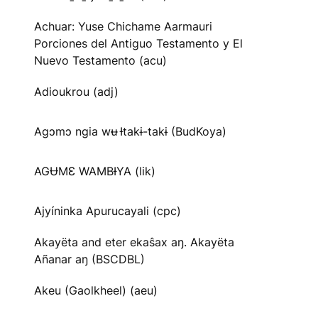
Achuar: Yuse Chichame Aarmauri
Porciones del Antiguo Testamento y El
Nuevo Testamento (acu)
Adioukrou (adj)
Agɔmɔ ngia wʉ Ɨtakɨ-takɨ (BudKoya)
AGɄMƐ WAMBƗYA (lik)
Ajyíninka Apurucayali (cpc)
Akayëta and eter ekaŝax aŋ. Akayëta
Añanar aŋ (BSCDBL)
Akeu (Gaolkheel) (aeu)