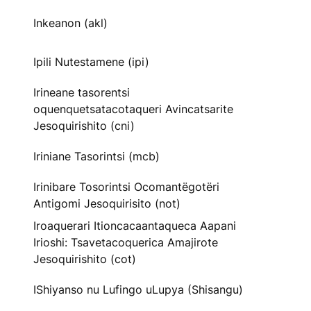
Inkeanon (akl)
Ipili Nutestamene (ipi)
Irineane tasorentsi
oquenquetsatacotaqueri Avincatsarite
Jesoquirishito (cni)
Iriniane Tasorintsi (mcb)
Irinibare Tosorintsi Ocomantëgotëri
Antigomi Jesoquirisito (not)
Iroaquerari Itioncacaantaqueca Aapani
Irioshi: Tsavetacoquerica Amajirote
Jesoquirishito (cot)
IShiyanso nu Lufingo uLupya (Shisangu)