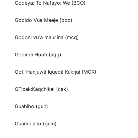
Godeya: To Nafayo: We (BCO)
Godido Vua Maeje (bbb)
Godoni vuʼa maiuʼina (mcq)
Godɨndɨ Hoafɨ (agg)
Goti Hanjuwä Iqueqä Kukŋui (MCR)
GT:cak:Kaqchikel (cak)
Guahibo (guh)
Guambiano (gum)