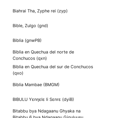
Biahrai Tha, Zyphe rei (zyp)
Bible, Zulgo (gnd)
Biblia (gnwPB)
Biblia en Quechua del norte de
Conchucos (qxn)
Biblia en Quechua del sur de Conchucos
(qxo)
Biblia Mambae (BMGM)
BIBULU Yɛnŋɛlɛ li Sɛnrɛ (dyiB)
Bitabbu bya Ndagaanu Ghyaka na
Bitabbu 6 bya Ndagaanu Gi̱gu̱lu̱u̱su̱