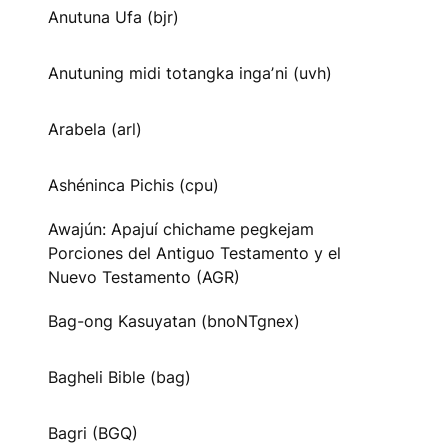
Anutuna Ufa (bjr)
Anutuning midi totangka ingaʼni (uvh)
Arabela (arl)
Ashéninca Pichis (cpu)
Awajún: Apajuí chichame pegkejam
Porciones del Antiguo Testamento y el
Nuevo Testamento (AGR)
Bag-ong Kasuyatan (bnoNTgnex)
Bagheli Bible (bag)
Bagri (BGQ)