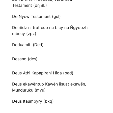
Testament (dnjBL)
De Nyew Testament (gul)
De riidz ni trat cub nu bicy nu Ñgyoozh
mbecy (zpz)
Deduamiti (Ded)
Desano (des)
Deus Athi Kapapirani Hida (pad)
Deus ekawẽntup Kawẽn iisuat ekawẽn,
Munduruku (myu)
Deus Itaumbyry (bkq)