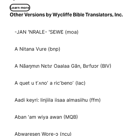
Learn more
Other Versions by Wycliffe Bible Translators, Inc.
-JAN ꞌNRALE- ꞌSƐWƐ (moa)
A Nitana Vure (bnp)
A Nãaŋmɩn Nɛtɩr Oaalaa Gãn, Bɩrfʊɔr (BIV)
A quet u tʼʌnoʼ a ricʼbenoʼ (lac)
Aadi keyri: linjiila iisaa almasiihu (ffm)
Aban 'am wiya awan (MQB)
Abware̱se̱ŋ Wo̱re̱-ɔ (ncu)