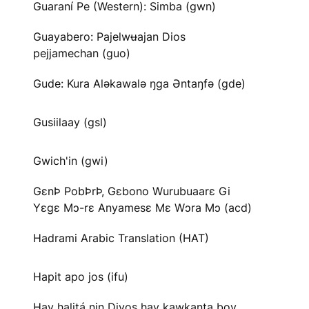
Guaraní Pe (Western): Simba (gwn)
Guayabero: Pajelwʉajan Dios
pejjamechan (guo)
Gude: Kura Aləkawalə ŋga Əntaŋfə (gde)
Gusiilaay (gsl)
Gwich'in (gwi)
GɛnÞ PobÞrÞ, Gɛbono Wurubuaarɛ Gi
Yɛgɛ Mɔ-rɛ Anyamesɛ Mɛ Wɔra Mɔ (acd)
Hadrami Arabic Translation (HAT)
Hapit apo jos (ifu)
Hay halitá nin Diyos hay kawkanta boy