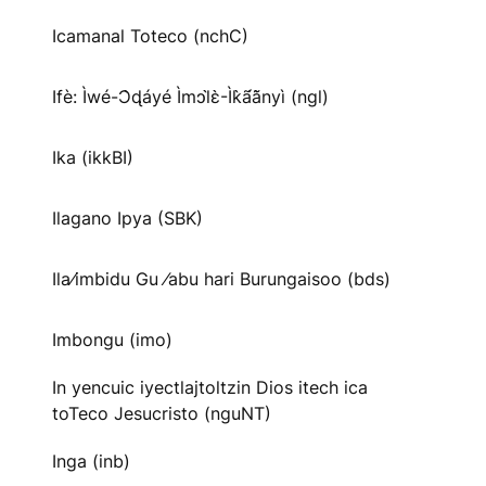
Icamanal Toteco (nchC)
Ifè: Ìwé-Ɔ̀ɖáyé Ìmↄl̀ɛ̀-Ìk̀ã́ã̀nyì (ngl)
Ika (ikkBI)
Ilagano Ipya (SBK)
Ila⁄imbidu Gu ⁄abu hari Burungaisoo (bds)
Imbongu (imo)
In yencuic iyectlajtoltzin Dios itech ica
toTeco Jesucristo (nguNT)
Inga (inb)