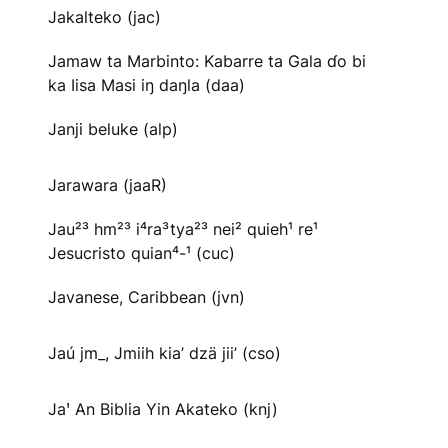
Jakalteko (jac)
Jamaw ta Marbinto: Kabarre ta Gala ɗo bi
ka Iisa Masi iŋ daŋla (daa)
Janji beluke (alp)
Jarawara (jaaR)
Jau²³ hm²³ i⁴ra³tya²³ nei² quieh¹ re¹
Jesucristo quian⁴-¹ (cuc)
Javanese, Caribbean (jvn)
Jaú jm_, Jmiih kia’ dzä jii’ (cso)
Jaꞌ An Biblia Yin Akateko (knj)