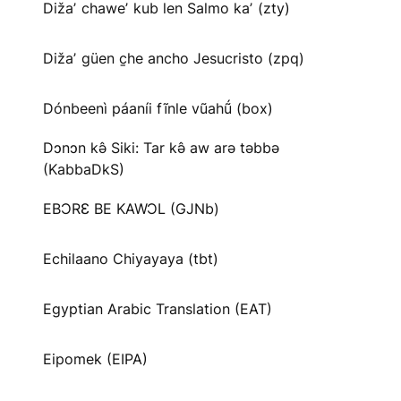
Dižaʼ chaweʼ kub len Salmo kaʼ (zty)
Dižaʼ güen c̱he ancho Jesucristo (zpq)
Dónbeenì páaníi fĩnle vũahṹ (box)
Dɔnɔn kə̂ Siki: Tar kə̂ aw arə təbbə
(KabbaDkS)
EBƆRƐ BE KAWƆL (GJNb)
Echilaano Chiyayaya (tbt)
Egyptian Arabic Translation (EAT)
Eipomek (EIPA)