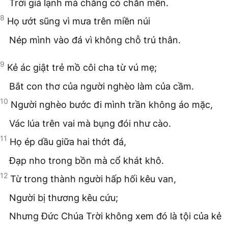
Trời giá lạnh mà chẳng có chăn mền.
8
Họ ướt sũng vì mưa trên miền núi
Nép mình vào đá vì không chỗ trú thân.
9
Kẻ ác giật trẻ mồ côi cha từ vú mẹ;
Bắt con thơ của người nghèo làm của cầm.
10
Người nghèo bước đi mình trần không áo mặc,
Vác lúa trên vai mà bụng đói như cào.
11
Họ ép dầu giữa hai thớt đá,
Đạp nho trong bồn mà cổ khát khô.
12
Từ trong thành người hấp hối kêu van,
Người bị thương kêu cứu;
Nhưng Đức Chúa Trời không xem đó là tội của kẻ