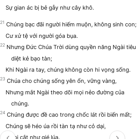
Sự gian ác bị bẻ gẫy như cây khô.
21
Chúng bạc đãi người hiếm muộn, không sinh con;
Cư xử tệ với người góa bụa.
22
Nhưng Đức Chúa Trời dùng quyền năng Ngài tiêu
diệt kẻ bạo tàn;
Khi Ngài ra tay, chúng không còn hi vọng sống.
23
Chúa cho chúng sống yên ổn, vững vàng,
Nhưng mắt Ngài theo dõi mọi nẻo đường của
chúng.
24
Chúng được đề cao trong chốc lát rồi biến mất;
Chúng sẽ héo úa rồi tàn tạ như cỏ dại,
Và bị cắt như gié lúa.