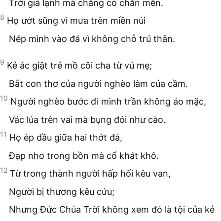
Trời giá lạnh mà chẳng có chăn mền.
8
Họ ướt sũng vì mưa trên miền núi
Nép mình vào đá vì không chỗ trú thân.
9
Kẻ ác giật trẻ mồ côi cha từ vú mẹ;
Bắt con thơ của người nghèo làm của cầm.
10
Người nghèo bước đi mình trần không áo mặc,
Vác lúa trên vai mà bụng đói như cào.
11
Họ ép dầu giữa hai thớt đá,
Đạp nho trong bồn mà cổ khát khô.
12
Từ trong thành người hấp hối kêu van,
Người bị thương kêu cứu;
Nhưng Đức Chúa Trời không xem đó là tội của kẻ