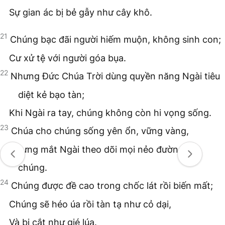
Sự gian ác bị bẻ gẫy như cây khô.
21
Chúng bạc đãi người hiếm muộn, không sinh con;
Cư xử tệ với người góa bụa.
22
Nhưng Đức Chúa Trời dùng quyền năng Ngài tiêu
diệt kẻ bạo tàn;
Khi Ngài ra tay, chúng không còn hi vọng sống.
23
Chúa cho chúng sống yên ổn, vững vàng,
Nhưng mắt Ngài theo dõi mọi nẻo đường của
chúng.
24
Chúng được đề cao trong chốc lát rồi biến mất;
Chúng sẽ héo úa rồi tàn tạ như cỏ dại,
Và bị cắt như gié lúa.