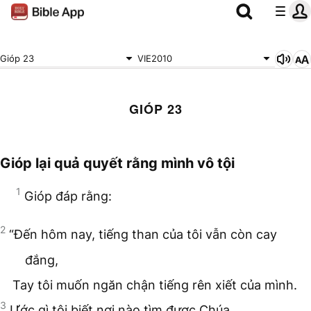
Gióp 23
VIE2010
GIÓP 23
Gióp lại quả quyết rằng mình vô tội
1
Gióp đáp rằng:
2
“Đến hôm nay, tiếng than của tôi vẫn còn cay
đắng,
Tay tôi muốn ngăn chận tiếng rên xiết của mình.
3
Ước gì tôi biết nơi nào tìm được Chúa,