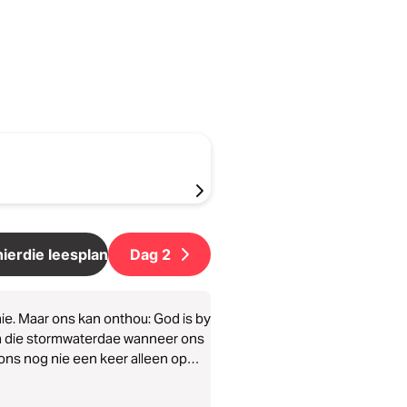
ierdie leesplan
Dag
2
e. Maar ons kan onthou: God is by
 in die stormwaterdae wanneer ons
ons nog nie een keer alleen op