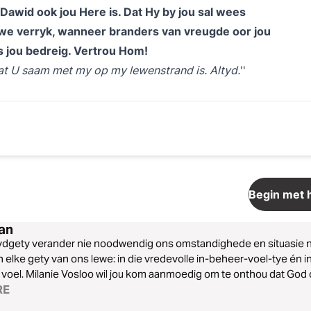
Dawid ook jou Here is. Dat Hy by jou sal wees
we verryk, wanneer branders van vreugde oor jou
 jou bedreig. Vertrou Hom!
t U saam met my op my lewenstrand is. Altyd.
Begin met h
an
ydgety verander nie noodwendig ons omstandighede en situasie ni
n elke gety van ons lewe: in die vredevolle in-beheer-voel-tye én
voel. Milanie Vosloo wil jou kom aanmoedig om te onthou dat God 
ewenstrand gelos het nie.
RE