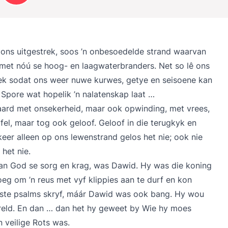
 ons uitgestrek, soos ’n onbesoedelde strand waarvan
 met nóú se hoog- en laagwaterbranders. Net so lê ons
rek sodat ons weer nuwe kurwes, getye en seisoene kan
Spore wat hopelik ’n nalatenskap laat …
aard met onsekerheid, maar ook opwinding, met vrees,
el, maar tog ook geloof. Geloof in die terugkyk en
eer alleen op ons lewenstrand gelos het nie; ook nie
het nie.
n God se sorg en krag, was Dawid. Hy was die koning
eg om ’n reus met vyf klippies aan te durf en kon
oiste psalms skryf, máár Dawid was ook bang. Hy wou
reld. En dan … dan het hy geweet by Wie hy moes
n veilige Rots was.