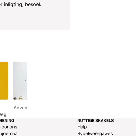
r inligting, besoek
Advent Bewondering
Die Wonderwerk wat Is
Weg
genoem word
IENING
NUTTIGE SKAKELS
s oor ons
Hulp
joernaal
Bybelweergawes