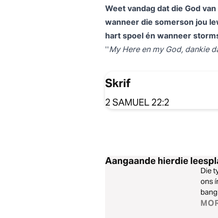
Weet vandag dat die God van 
wanneer die somerson jou le
hart spoel én wanneer storms
My Here en my God, dankie da
Skrif
2 SAMUEL 22:2
Aangaande hierdie leespl
Die t
ons í
bang 
ons l
MO