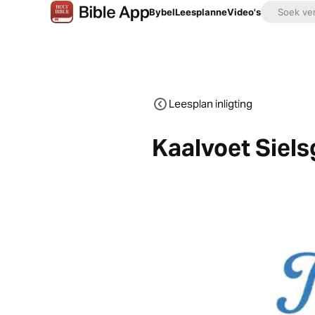
Bybel
Leesplanne
Video's
Leesplan inligting
Kaalvoet Siel