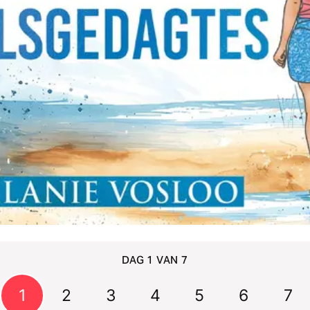
DAG 1 VAN 7
1
2
3
4
5
6
7