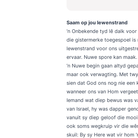
Saam op jou lewenstrand
’n Onbekende tyd lê dalk voor
die gistermerke toegespoel is
lewenstrand voor ons uitgest
ervaar. Nuwe spore kan maak. 
’n Nuwe begin gaan altyd gep
maar ook verwagting. Met twyf
sien dat God ons nog nie een k
wanneer ons van Hom vergeet 
Iemand wat diep bewus was va
van Israel, hy was dapper geno
vanuit sy diep geloof die mo
ook soms wegkruip vir die wê
skuil: By sy Here wat vir hom ’