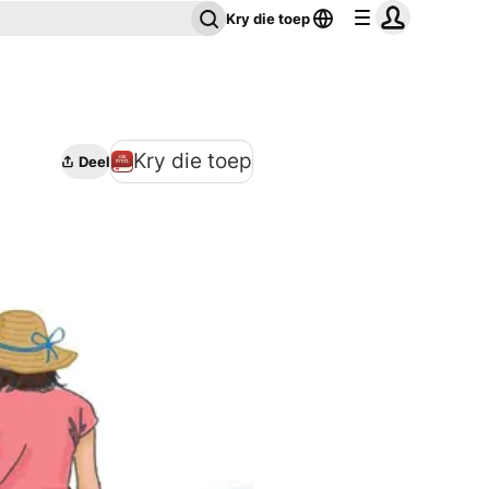
Kry die toep
Kry die toep
Deel