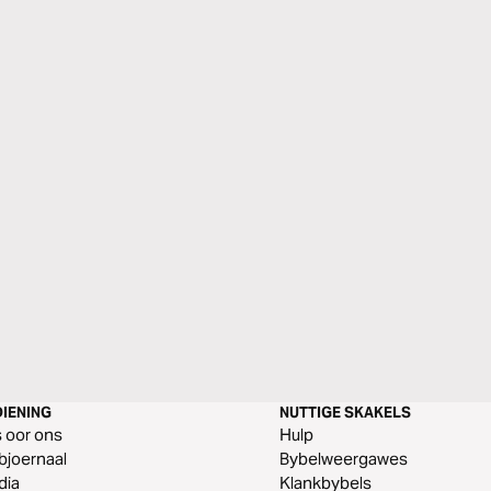
IENING
NUTTIGE SKAKELS
s oor ons
Hulp
joernaal
Bybelweergawes
dia
Klankbybels