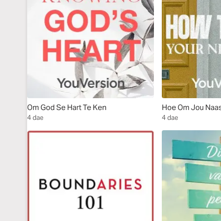
Om God Se Hart Te Ken
Hoe Om Jou Naast
4 dae
4 dae