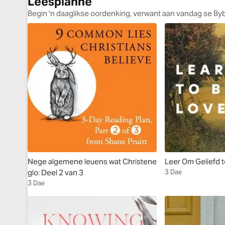
Leesplanne
Begin 'n daaglikse oordenking, verwant aan vandag se By
Nege algemene leuens wat Christene
Leer Om Geliefd 
glo: Deel 2 van 3
3 Dae
3 Dae