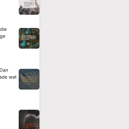
 die
nge
 Dan
dade wat