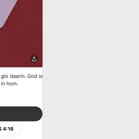
 glo daarin. God is
y in hom.
S 4:16