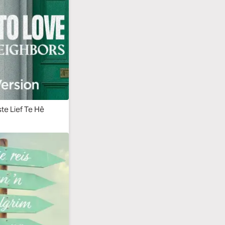
e Lief Te Hê