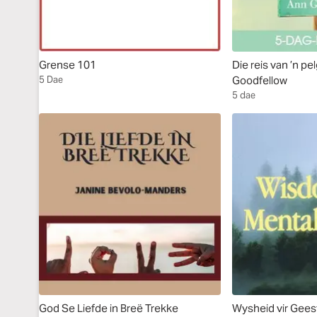
Grense 101
Die reis van ’n pe
5 Dae
Goodfellow
5 dae
God Se Liefde in Breë Trekke
Wysheid vir Gee