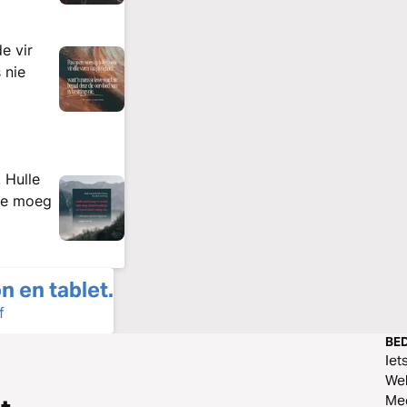
e vir
 nie
 Hulle
nie moeg
on en tablet.
f
BED
Iet
Web
Me