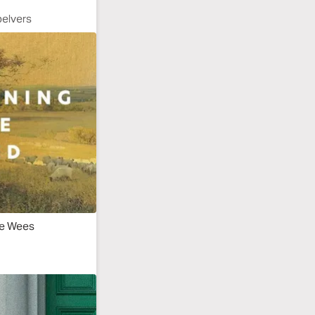
belvers
te Wees