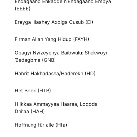
Endagaano Enkadde n’Endagaano Empya
(EEEE)
Ereyga Illaahey Axdiga Cusub (EI)
Firman Allah Yang Hidup (FAYH)
Gbagyi Nyizeyenya Baibwulu: Shekwoyi
Ɓədagbma (GNB)
Habrit Hakhadasha/Haderekh (HD)
Het Boek (HTB)
Hiikkaa Ammayyaa Haaraa, Loqoda
Dhiʼaa (HAH)
Hoffnung für alle (Hfa)