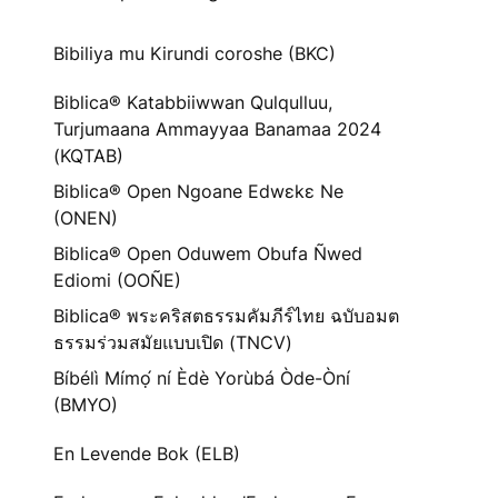
Bibiliya mu Kirundi coroshe (BKC)
Biblica® Katabbiiwwan Qulqulluu,
Turjumaana Ammayyaa Banamaa 2024
(KQTAB)
Biblica® Open Ngoane Edwɛkɛ Ne
(ONEN)
Biblica® Open Oduwem Obufa Ñwed
Ediomi (OOÑE)
Biblica® พระคริสตธรรมคัมภีร์ไทย ฉบับอมต
ธรรมร่วมสมัยแบบเปิด (TNCV)
Bíbélì Mímọ́ ní Èdè Yorùbá Òde-Òní
(BMYO)
En Levende Bok (ELB)