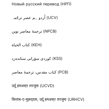
Новый русский перевод (НРП)
اُردو ہم عصر ترجُمہ (UCV)
ترجمۀ معاصر نوین (NPCB)
كتاب الحياة (KEH)
كوردی سۆرانی ستانده‌رد (KSS)
کتاب مقدس، ترجمۀ معاصر (PCB)
उर्दू हमअस्र तरजुमा (UCVD)
किताब-ए-मुक़द्‍दस, उर्दू हमअस्र तरजुमा (URHCV)