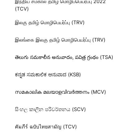
இந்திய சமகால தமிழ் மொழிப்பெயர்ப்பு 2022
(TCV)
இலகு தமிழ் மொழிபெயர்ப்பு (TRV)
இலங்கை இலகு தமிழ் மொழிபெயர்ப்பு (TRV)
తెలుగు సమకాలీన అనువాదం, పవిత్ర గ్రంథం (TSA)
ಕನ್ನಡ ಸಮಕಾಲಿಕ ಅನುವಾದ (KSB)
സമകാലിക മലയാളവിവർത്തനം (MCV)
සිංහල කාලීන පරිවර්තනය (SCV)
คัมภีร์ ฉบับไทยสามัญ (TCV)