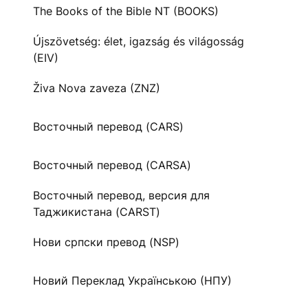
The Books of the Bible NT (BOOKS)
Újszövetség: élet, igazság és világosság
(EIV)
Živa Nova zaveza (ZNZ)
Восточный перевод (CARS)
Восточный перевод (CARSA)
Восточный перевод, версия для
Таджикистана (CARST)
Нови српски превод (NSP)
Новий Переклад Українською (НПУ)