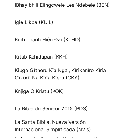
IBhayibhili Elingcwele LesiNdebele (BEN)
Igie Likpa (KUIL)
Kinh Thánh Hiện Đại (KTHD)
Kitab Kehidupan (KKH)
Kiugo Gĩtheru Kĩa Ngai, Kĩrĩkanĩro Kĩrĩa
Gĩkũrũ Na Kĩrĩa Kĩerũ (GKY)
Knjiga O Kristu (KOK)
La Bible du Semeur 2015 (BDS)
La Santa Biblia, Nueva Versión
Internacional Simplificada (NVIs)