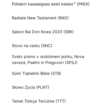
Pühakiri kaasaegses eesti keeles™ (PKEK)
Radiate New Testament (RAD)
Sabon Rai Don Kowa 2020 (SRK)
Slovo na cestu (SNC)
Sveto pismo v sodobnem jeziku, Nova
zaveza, Psalmi in Pregovori (SPSJ)
Sümi Tiqhelimi Bible (STB)
Słowo Życia (PLNT)
Temel Türkçe Tercüme (TTT)