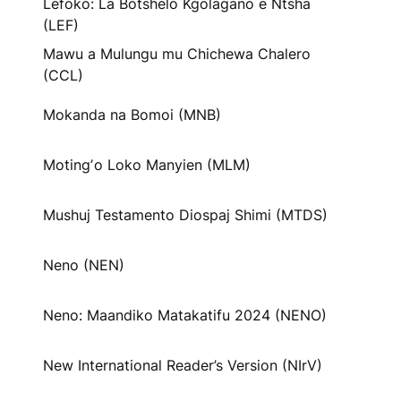
Lefoko: La Botshelo Kgolagano e Ntsha
(LEF)
Mawu a Mulungu mu Chichewa Chalero
(CCL)
Mokanda na Bomoi (MNB)
Motingʼo Loko Manyien (MLM)
Mushuj Testamento Diospaj Shimi (MTDS)
Neno (NEN)
Neno: Maandiko Matakatifu 2024 (NENO)
New International Reader’s Version (NIrV)