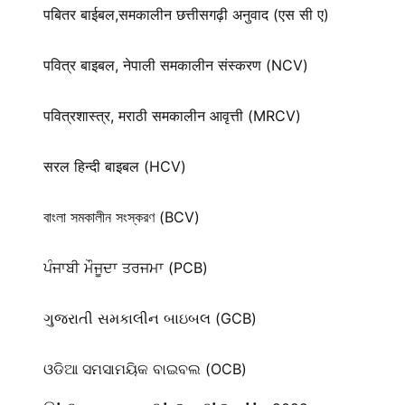
पबितर बाईबल,समकालीन छत्तीसगढ़ी अनुवाद (एस सी ए)
पवित्र बाइबल, नेपाली समकालीन संस्करण (NCV)
पवित्रशास्त्र, मराठी समकालीन आवृत्ती (MRCV)
सरल हिन्दी बाइबल (HCV)
বাংলা সমকালীন সংস্করণ (BCV)
ਪੰਜਾਬੀ ਮੌਜੂਦਾ ਤਰਜਮਾ (PCB)
ગુજરાતી સમકાલીન બાઇબલ (GCB)
ଓଡିଆ ସମସାମୟିକ ବାଇବଲ (OCB)