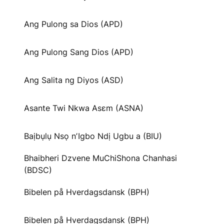
Ang Pulong sa Dios (APD)
Ang Pulong Sang Dios (APD)
Ang Salita ng Diyos (ASD)
Asante Twi Nkwa Asɛm (ASNA)
Baịbụlụ Nsọ nʼIgbo Ndị Ugbu a (BIU)
Bhaibheri Dzvene MuChiShona Chanhasi
(BDSC)
Bibelen på Hverdagsdansk (BPH)
Bibelen på Hverdagsdansk (BPH)