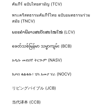
คัมภีร์ ฉบับไทยสามัญ (TCV)
พระคริสตธรรมคัมภีร์ไทย ฉบับอมตธรรมร่วม
สมัย (TNCV)
ພຣະຄຳພີລາວສະບັບສະໄໝໃໝ່ (LCV)
ခေတ်သစ်​မြန်မာ သမ္မာကျမ်း (BCB)
አዲሱ መደበኛ ትርጒም (NASV)
ክታበ ቁልቁሉ፣ ሂካ አመያ ሃራ (NOCV)
リビングバイブル (JCB)
当代译本 (CCB)