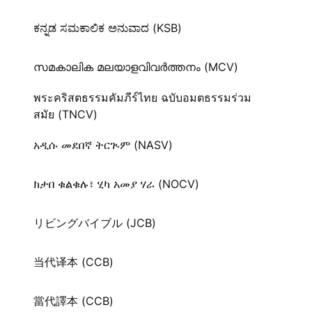
ಕನ್ನಡ ಸಮಕಾಲಿಕ ಅನುವಾದ (KSB)
സമകാലിക മലയാളവിവർത്തനം (MCV)
พระคริสตธรรมคัมภีร์ไทย ฉบับอมตธรรมร่วม
สมัย (TNCV)
አዲሱ መደበኛ ትርጒም (NASV)
ክታበ ቁልቁሉ፣ ሂካ አመያ ሃራ (NOCV)
リビングバイブル (JCB)
当代译本 (CCB)
當代譯本 (CCB)