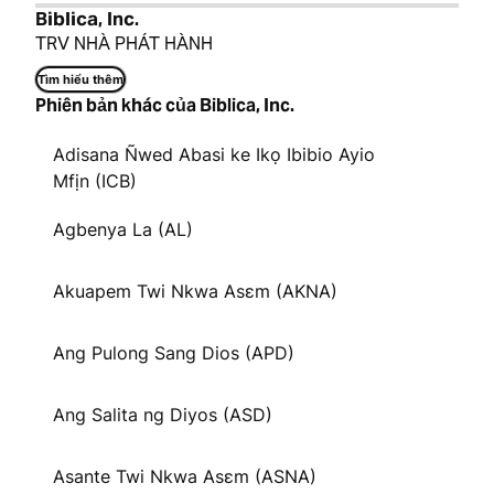
Biblica, Inc.
TRV NHÀ PHÁT HÀNH
Tìm hiểu thêm
Phiên bản khác của Biblica, Inc.
Adisana Ñwed Abasi ke Ikọ Ibibio Ayio
Mfịn (ICB)
Agbenya La (AL)
Akuapem Twi Nkwa Asɛm (AKNA)
Ang Pulong Sang Dios (APD)
Ang Salita ng Diyos (ASD)
Asante Twi Nkwa Asɛm (ASNA)