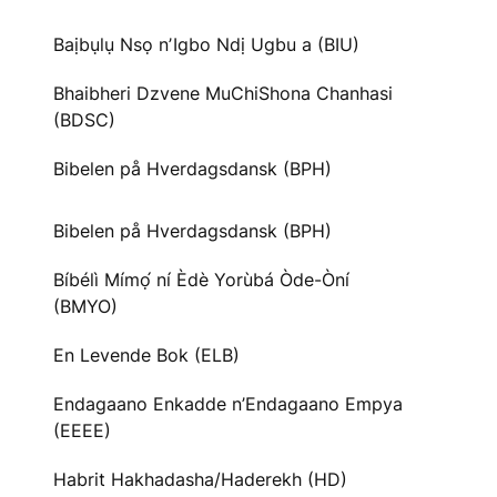
Baịbụlụ Nsọ nʼIgbo Ndị Ugbu a (BIU)
Bhaibheri Dzvene MuChiShona Chanhasi
(BDSC)
Bibelen på Hverdagsdansk (BPH)
Bibelen på Hverdagsdansk (BPH)
Bíbélì Mímọ́ ní Èdè Yorùbá Òde-Òní
(BMYO)
En Levende Bok (ELB)
Endagaano Enkadde n’Endagaano Empya
(EEEE)
Habrit Hakhadasha/Haderekh (HD)