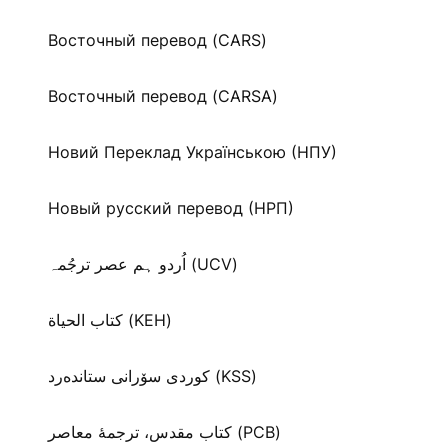
Восточный перевод (CARS)
Восточный перевод (CARSA)
Новий Переклад Українською (НПУ)
Новый русский перевод (НРП)
اُردو ہم عصر ترجُمہ (UCV)
كتاب الحياة (KEH)
كوردی سۆرانی ستانده‌رد (KSS)
کتاب مقدس، ترجمۀ معاصر (PCB)