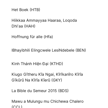
Het Boek (HTB)
Hiikkaa Ammayyaa Haaraa, Loqoda
Dhiʼaa (HAH)
Hoffnung für alle (Hfa)
IBhayibhili Elingcwele LesiNdebele (BEN)
Kinh Thánh Hiện Đại (KTHD)
Kiugo Gĩtheru Kĩa Ngai, Kĩrĩkanĩro Kĩrĩa
Gĩkũrũ Na Kĩrĩa Kĩerũ (GKY)
La Bible du Semeur 2015 (BDS)
Mawu a Mulungu mu Chichewa Chalero
(CCL)