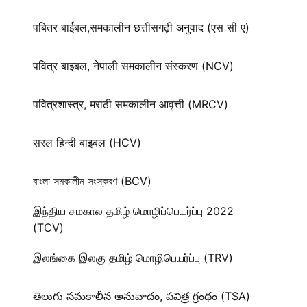
पबितर बाईबल,समकालीन छत्तीसगढ़ी अनुवाद (एस सी ए)
पवित्र बाइबल, नेपाली समकालीन संस्करण (NCV)
पवित्रशास्त्र, मराठी समकालीन आवृत्ती (MRCV)
सरल हिन्दी बाइबल (HCV)
বাংলা সমকালীন সংস্করণ (BCV)
இந்திய சமகால தமிழ் மொழிப்பெயர்ப்பு 2022
(TCV)
இலங்கை இலகு தமிழ் மொழிபெயர்ப்பு (TRV)
తెలుగు సమకాలీన అనువాదం, పవిత్ర గ్రంథం (TSA)