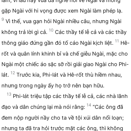
lắm, vì lâu nay vua đã nghe nói về Ngài và mong
gặp Ngài với hi vọng được xem Ngài làm phép lạ.
9
Vì thế, vua gạn hỏi Ngài nhiều câu, nhưng Ngài
10
không trả lời gì cả.
Các thầy tế lễ cả và các thầy
11
thông giáo đứng gần đó tố cáo Ngài kịch liệt.
Hê-
rốt và quân lính khinh bỉ và chế giễu Ngài, mặc cho
Ngài một chiếc áo sặc sỡ rồi giải giao Ngài cho Phi-
12
lát.
Trước kia, Phi-lát và Hê-rốt thù hiềm nhau,
nhưng trong ngày ấy họ trở nên bạn hữu.
13
Phi-lát triệu tập các thầy tế lễ cả, các nhà lãnh
14
đạo và dân chúng lại mà nói rằng:
“Các ông đã
đem nộp người nầy cho ta về tội xúi dân nổi loạn;
nhưng ta đã tra hỏi trước mặt các ông, thì không