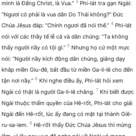
3
mình là Đấng Christ, là Vua.”
Phi-lát tra gạn Ngài:
“Ngươi có phải là vua dân Do Thái không?” Đức
4
Chúa Jêsus đáp: “Chính ngươi đã nói thế.”
Phi-lát
nói với các thầy tế lễ cả và dân chúng: “Ta không
5
thấy người nầy có tội gì.”
Nhưng họ cứ một mực
nói: “Người nầy kích động dân chúng, giảng dạy
khắp miền Giu-đê, bắt đầu từ miền Ga-li-lê cho đến
6
tận nơi nầy.”
Khi nghe điều ấy, Phi-lát hỏi xem
7
Ngài có thật là người Ga-li-lê chăng.
Khi biết được
Ngài thuộc thẩm quyền của Hê-rốt, Phi-lát cho giải
Ngài đến Hê-rốt, lúc ấy đang có mặt tại thành Giê-
8
ru-sa-lem.
Hê-rốt thấy Đức Chúa Jêsus thì mừng