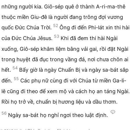
những người kia. Giô-sép quê ở thành A-ri-ma-thê
thuộc miền Giu-đê là người đang trông đợi vương
52
quốc Đức Chúa Trời.
Ông đi đến Phi-lát xin thi hài
53
của Đức Chúa Jêsus.
Khi đã đem thi hài Ngài
xuống, Giô-sép khâm liệm bằng vải gai, rồi đặt Ngài
trong huyệt đã đục trong vầng đá, nơi chưa chôn ai
54
hết.
Bấy giờ là ngày Chuẩn Bị và ngày sa-bát sắp
55
đến.
Các phụ nữ cùng đi với Chúa từ miền Ga-li-
lê cũng đi theo để xem mộ và cách họ an táng Ngài.
Rồi họ trở về, chuẩn bị hương liệu và dầu thơm.
56
Ngày sa-bát họ nghỉ ngơi theo luật định.