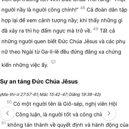
48
người nầy là người công chính!”
Cả đoàn dân tập
hợp lại để xem cảnh tượng nầy; khi thấy những gì
49
đã xảy ra thì họ đấm ngực mà trở về.
Tất cả
những người quen biết Đức Chúa Jêsus và các phụ
nữ theo Ngài từ Ga-li-lê đều đứng đằng xa chứng
kiến những việc ấy.
Sự an táng Đức Chúa Jêsus
Ma-thi-ơ 27:57-61
Mác 15:42-47
Giăng 19:38-42
(
;
;
)
50
Có một người tên là Giô-sép, nghị viên Hội
đồng Công luận, là người tốt và công chính,
51
không tán thành về quyết định và hành động của