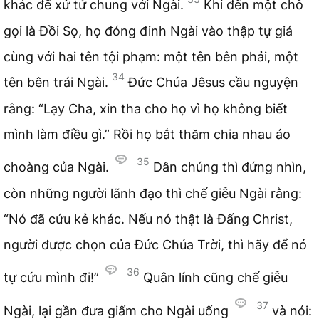
khác để xử tử chung với Ngài.
Khi đến một chỗ
gọi là Đồi Sọ, họ đóng đinh Ngài vào thập tự giá
cùng với hai tên tội phạm: một tên bên phải, một
34
tên bên trái Ngài.
Đức Chúa Jêsus cầu nguyện
rằng: “Lạy Cha, xin tha cho họ vì họ không biết
mình làm điều gì.” Rồi họ bắt thăm chia nhau áo
35
choàng của Ngài.
Dân chúng thì đứng nhìn,
còn những người lãnh đạo thì chế giễu Ngài rằng:
“Nó đã cứu kẻ khác. Nếu nó thật là Đấng Christ,
người được chọn của Đức Chúa Trời, thì hãy để nó
36
tự cứu mình đi!”
Quân lính cũng chế giễu
37
Ngài, lại gần đưa giấm cho Ngài uống
và nói: