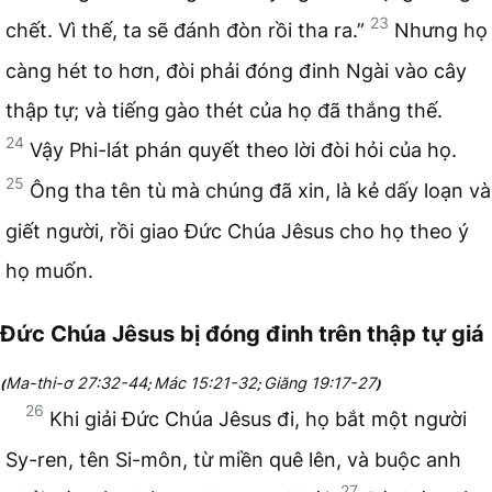
23
chết. Vì thế, ta sẽ đánh đòn rồi tha ra.”
Nhưng họ
càng hét to hơn, đòi phải đóng đinh Ngài vào cây
thập tự; và tiếng gào thét của họ đã thắng thế.
24
Vậy Phi-lát phán quyết theo lời đòi hỏi của họ.
25
Ông tha tên tù mà chúng đã xin, là kẻ dấy loạn và
giết người, rồi giao Đức Chúa Jêsus cho họ theo ý
họ muốn.
Đức Chúa Jêsus bị đóng đinh trên thập tự giá
Ma-thi-ơ 27:32-44
Mác 15:21-32
Giăng 19:17-27
(
;
;
)
26
Khi giải Đức Chúa Jêsus đi, họ bắt một người
Sy-ren, tên Si-môn, từ miền quê lên, và buộc anh
27