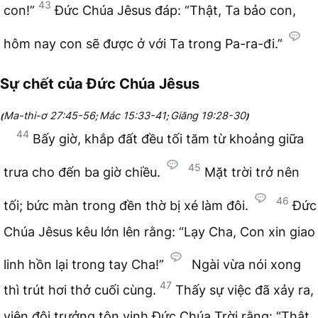
43
con!”
Đức Chúa Jêsus đáp: “Thật, Ta bảo con,
hôm nay con sẽ được ở với Ta trong Pa-ra-đi.”
Sự chết của Đức Chúa Jêsus
Ma-thi-ơ 27:45-56
Mác 15:33-41
Giăng 19:28-30
(
;
;
)
44
Bấy giờ, khắp đất đều tối tăm từ khoảng giữa
45
trưa cho đến ba giờ chiều.
Mặt trời trở nên
46
tối; bức màn trong đền thờ bị xé làm đôi.
Đức
Chúa Jêsus kêu lớn lên rằng: “Lạy Cha, Con xin giao
linh hồn lại trong tay Cha!”
Ngài vừa nói xong
47
thì trút hơi thở cuối cùng.
Thấy sự việc đã xảy ra,
viên đội trưởng tôn vinh Đức Chúa Trời rằng: “Thật