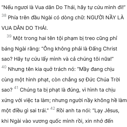
“Nếu ngươi là Vua dân Do Thái, hãy tự cứu mình đi!”
38
Phía trên đầu Ngài có dòng chữ: NGƯỜI NẦY LÀ
VUA DÂN DO THÁI.
39
Một trong hai tên tội phạm bị treo cũng phỉ
báng Ngài rằng: “Ông không phải là Đấng Christ
sao? Hãy tự cứu lấy mình và cả chúng tôi nữa!”
40
Nhưng tên kia quở trách nó: “Mầy đang chịu
cùng một hình phạt, còn chẳng sợ Đức Chúa Trời
41
sao?
Chúng ta bị phạt là đúng, vì hình ta chịu
xứng với việc ta làm; nhưng người nầy không hề làm
42
một điều gì sai trái.”
Rồi anh ta nói: “Lạy Jêsus,
khi Ngài vào vương quốc mình rồi, xin nhớ đến