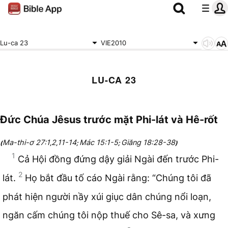
Lu-ca 23
VIE2010
LU-CA 23
Đức Chúa Jêsus trước mặt Phi-lát và Hê-rốt
Ma-thi-ơ 27:1
2
11-14
Mác 15:1-5
Giăng 18:28-38
(
,
,
;
;
)
1
Cả Hội đồng đứng dậy giải Ngài đến trước Phi-
2
lát.
Họ bắt đầu tố cáo Ngài rằng: “Chúng tôi đã
phát hiện người nầy xúi giục dân chúng nổi loạn,
ngăn cấm chúng tôi nộp thuế cho Sê-sa, và xưng