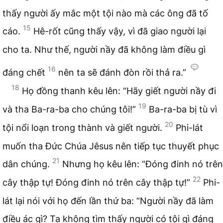
thấy người ấy mắc một tội nào mà các ông đã tố
15
cáo.
Hê-rốt cũng thấy vậy, vì đã giao người lại
cho ta. Như thế, người nầy đã không làm điều gì
16
đáng chết
nên ta sẽ đánh đòn rồi thả ra.”
18
Họ đồng thanh kêu lên: “Hãy giết người nầy đi
19
và tha Ba-ra-ba cho chúng tôi!”
Ba-ra-ba bị tù vì
20
tội nổi loạn trong thành và giết người.
Phi-lát
muốn tha Đức Chúa Jêsus nên tiếp tục thuyết phục
21
dân chúng.
Nhưng họ kêu lên: “Đóng đinh nó trên
22
cây thập tự! Đóng đinh nó trên cây thập tự!”
Phi-
lát lại nói với họ đến lần thứ ba: “Người nầy đã làm
điều ác gì? Ta không tìm thấy người có tội gì đáng