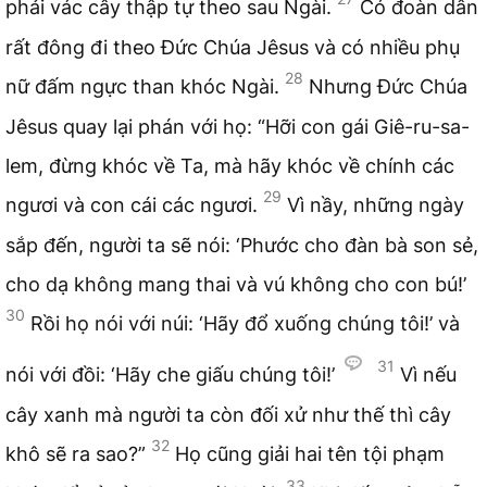
phải vác cây thập tự theo sau Ngài.
Có đoàn dân
rất đông đi theo Đức Chúa Jêsus và có nhiều phụ
28
nữ đấm ngực than khóc Ngài.
Nhưng Đức Chúa
Jêsus quay lại phán với họ: “Hỡi con gái Giê-ru-sa-
lem, đừng khóc về Ta, mà hãy khóc về chính các
29
ngươi và con cái các ngươi.
Vì nầy, những ngày
sắp đến, người ta sẽ nói: ‘Phước cho đàn bà son sẻ,
cho dạ không mang thai và vú không cho con bú!’
30
Rồi họ nói với núi: ‘Hãy đổ xuống chúng tôi!’ và
31
nói với đồi: ‘Hãy che giấu chúng tôi!’
Vì nếu
cây xanh mà người ta còn đối xử như thế thì cây
32
khô sẽ ra sao?”
Họ cũng giải hai tên tội phạm
33