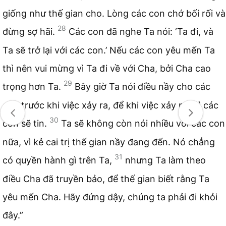
giống như thế gian cho. Lòng các con chớ bối rối và
28
đừng sợ hãi.
Các con đã nghe Ta nói: ‘Ta đi, và
Ta sẽ trở lại với các con.’ Nếu các con yêu mến Ta
thì nên vui mừng vì Ta đi về với Cha, bởi Cha cao
29
trọng hơn Ta.
Bây giờ Ta nói điều nầy cho các
con trước khi việc xảy ra, để khi việc xảy ra thì các
30
con sẽ tin.
Ta sẽ không còn nói nhiều với các con
nữa, vì kẻ cai trị thế gian nầy đang đến. Nó chẳng
31
có quyền hành gì trên Ta,
nhưng Ta làm theo
điều Cha đã truyền bảo, để thế gian biết rằng Ta
yêu mến Cha. Hãy đứng dậy, chúng ta phải đi khỏi
đây.”