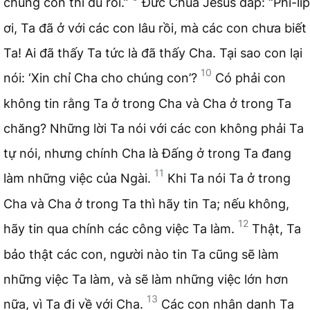
chúng con thì đủ rồi.”
Đức Chúa Jêsus đáp: “Phi-líp
ơi, Ta đã ở với các con lâu rồi, mà các con chưa biết
Ta! Ai đã thấy Ta tức là đã thấy Cha. Tại sao con lại
10
nói: ‘Xin chỉ Cha cho chúng con’?
Có phải con
không tin rằng Ta ở trong Cha và Cha ở trong Ta
chăng? Những lời Ta nói với các con không phải Ta
tự nói, nhưng chính Cha là Đấng ở trong Ta đang
11
làm những việc của Ngài.
Khi Ta nói Ta ở trong
Cha và Cha ở trong Ta thì hãy tin Ta; nếu không,
12
hãy tin qua chính các công việc Ta làm.
Thật, Ta
bảo thật các con, người nào tin Ta cũng sẽ làm
những việc Ta làm, và sẽ làm những việc lớn hơn
13
nữa, vì Ta đi về với Cha.
Các con nhân danh Ta