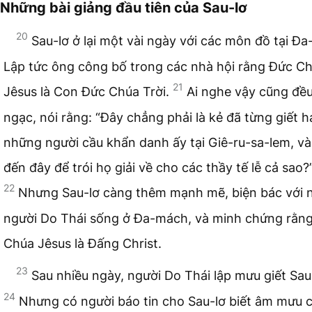
Những bài giảng đầu tiên của Sau-lơ
20
Sau-lơ ở lại một vài ngày với các môn đồ tại Đ
Lập tức ông công bố trong các nhà hội rằng Đức C
21
Jêsus là Con Đức Chúa Trời.
Ai nghe vậy cũng đều
ngạc, nói rằng: “Đây chẳng phải là kẻ đã từng giết h
những người cầu khẩn danh ấy tại Giê-ru-sa-lem, v
đến đây để trói họ giải về cho các thầy tế lễ cả sao?
22
Nhưng Sau-lơ càng thêm mạnh mẽ, biện bác với
người Do Thái sống ở Đa-mách, và minh chứng rằn
Chúa Jêsus là Đấng Christ.
23
Sau nhiều ngày, người Do Thái lập mưu giết Sau
24
Nhưng có người báo tin cho Sau-lơ biết âm mưu c