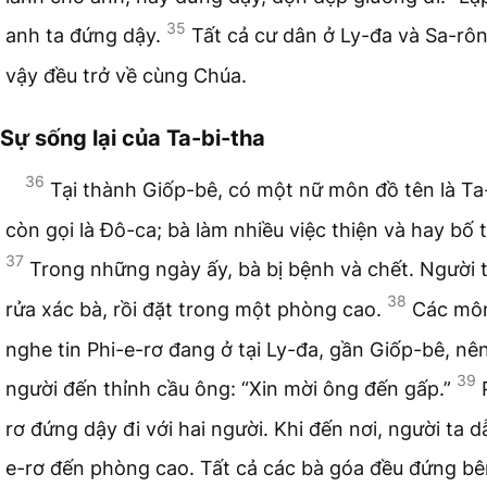
35
anh ta đứng dậy.
Tất cả cư dân ở Ly-đa và Sa-rô
vậy đều trở về cùng Chúa.
Sự sống lại của Ta-bi-tha
36
Tại thành Giốp-bê, có một nữ môn đồ tên là Ta-
còn gọi là Đô-ca; bà làm nhiều việc thiện và hay bố t
37
Trong những ngày ấy, bà bị bệnh và chết. Người 
38
rửa xác bà, rồi đặt trong một phòng cao.
Các mô
nghe tin Phi-e-rơ đang ở tại Ly-đa, gần Giốp-bê, nên
39
người đến thỉnh cầu ông: “Xin mời ông đến gấp.”
rơ đứng dậy đi với hai người. Khi đến nơi, người ta d
e-rơ đến phòng cao. Tất cả các bà góa đều đứng b