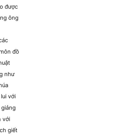
ho được
òng ông
 các
 môn đồ
huật
ng như
húa
lui với
 giảng
 với
ch giết