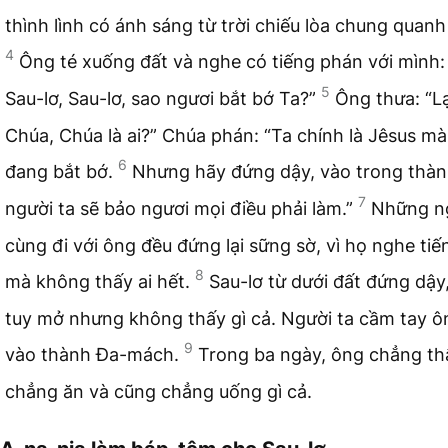
thình lình có ánh sáng từ trời chiếu lòa chung quanh
4
Ông té xuống đất và nghe có tiếng phán với mình:
5
Sau-lơ, Sau-lơ, sao ngươi bắt bớ Ta?”
Ông thưa: “L
Chúa, Chúa là ai?” Chúa phán: “Ta chính là Jêsus mà
6
đang bắt bớ.
Nhưng hãy đứng dậy, vào trong thàn
7
người ta sẽ bảo ngươi mọi điều phải làm.”
Những n
cùng đi với ông đều đứng lại sững sờ, vì họ nghe tiế
8
mà không thấy ai hết.
Sau-lơ từ dưới đất đứng dậy
tuy mở nhưng không thấy gì cả. Người ta cầm tay ô
9
vào thành Đa-mách.
Trong ba ngày, ông chẳng th
chẳng ăn và cũng chẳng uống gì cả.