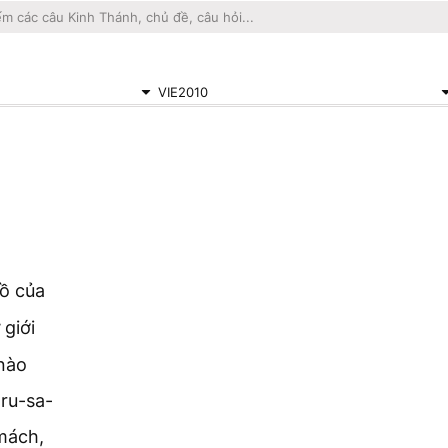
VIE2010
đồ của
 giới
nào
-ru-sa-
mách,