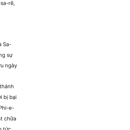
sa-rê,
à Sa-
ng sự
ữu ngày
 thánh
 bị bại
Phi-e-
st chữa
 tức,