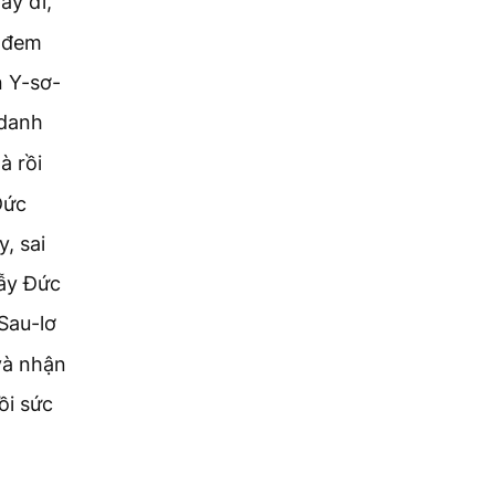
ãy đi,
ể đem
n Y-sơ-
 danh
à rồi
Đức
, sai
dẫy Đức
 Sau-lơ
và nhận
ồi sức