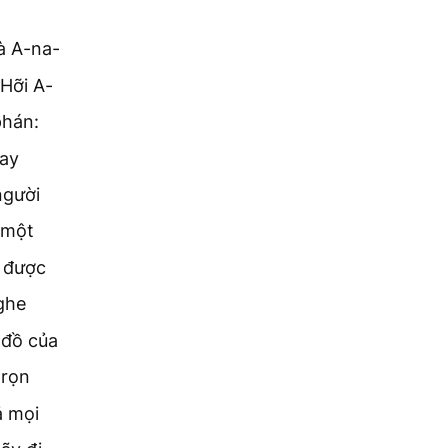
à A-na-
“Hỡi A-
phán:
gay
người
 một
ể được
ghe
 đồ của
trọn
ả mọi