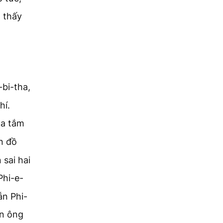
n thấy
bi-tha,
hí.
ta tắm
n đồ
 sai hai
Phi-e-
ẫn Phi-
ên ông