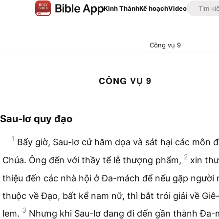
Kinh Thánh
Kế hoạch
Video
Công vụ 9
CÔNG VỤ 9
Sau-lơ quy đạo
1
Bấy giờ, Sau-lơ cứ hăm dọa và sát hại các môn 
2
Chúa. Ông đến với thầy tế lễ thượng phẩm,
xin thư
thiệu đến các nhà hội ở Đa-mách để nếu gặp người 
thuộc về Đạo, bất kể nam nữ, thì bắt trói giải về Giê
3
lem.
Nhưng khi Sau-lơ đang đi đến gần thành Đa-