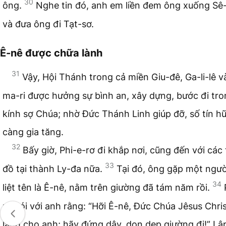
30
ông.
Nghe tin đó, anh em liền đem ông xuống Sê-
và đưa ông đi Tạt-sơ.
Ê-nê được chữa lành
31
Vậy, Hội Thánh trong cả miền Giu-đê, Ga-li-lê v
ma-ri được hưởng sự bình an, xây dựng, bước đi tro
kính sợ Chúa; nhờ Đức Thánh Linh giúp đỡ, số tín h
càng gia tăng.
32
Bấy giờ, Phi-e-rơ đi khắp nơi, cũng đến với các
33
đồ tại thành Ly-đa nữa.
Tại đó, ông gặp một người
34
liệt tên là Ê-nê, nằm trên giường đã tám năm rồi.
rơ nói với anh rằng: “Hỡi Ê-nê, Đức Chúa Jêsus Chri
lành cho anh; hãy đứng dậy, dọn dẹp giường đi!” Lập