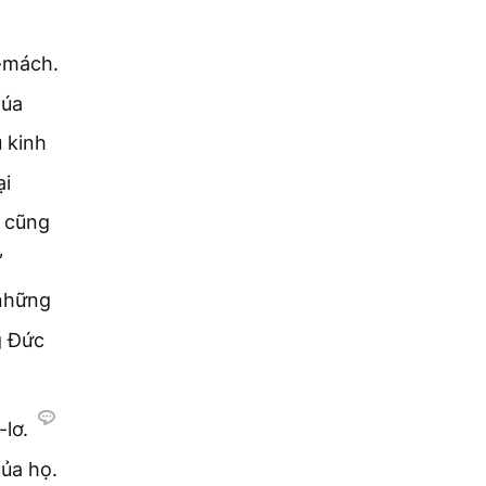
a-mách.
húa
 kinh
ại
à cũng
”
 những
g Đức
-lơ.
ủa họ.