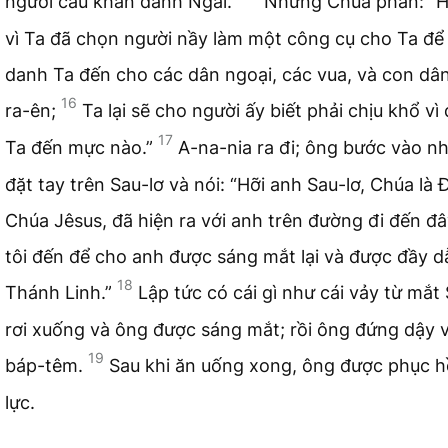
người cầu khẩn danh Ngài.”
Nhưng Chúa phán: “H
vì Ta đã chọn người nầy làm một công cụ cho Ta đ
danh Ta đến cho các dân ngoại, các vua, và con dâ
16
ra-ên;
Ta lại sẽ cho người ấy biết phải chịu khổ vì
17
Ta đến mực nào.”
A-na-nia ra đi; ông bước vào nh
đặt tay trên Sau-lơ và nói: “Hỡi anh Sau-lơ, Chúa là 
Chúa Jêsus, đã hiện ra với anh trên đường đi đến đây
tôi đến để cho anh được sáng mắt lại và được đầy 
18
Thánh Linh.”
Lập tức có cái gì như cái vảy từ mắt
rơi xuống và ông được sáng mắt; rồi ông đứng dậy 
19
báp-têm.
Sau khi ăn uống xong, ông được phục h
lực.