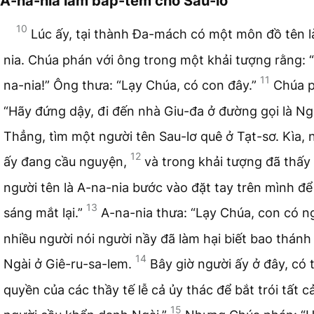
A-na-nia làm báp-têm cho Sau-lơ
10
Lúc ấy, tại thành Đa-mách có một môn đồ tên l
nia. Chúa phán với ông trong một khải tượng rằng: 
11
na-nia!” Ông thưa: “Lạy Chúa, có con đây.”
Chúa 
“Hãy đứng dậy, đi đến nhà Giu-đa ở đường gọi là N
Thẳng, tìm một người tên Sau-lơ quê ở Tạt-sơ. Kìa, 
12
ấy đang cầu nguyện,
và trong khải tượng đã thấy
người tên là A-na-nia bước vào đặt tay trên mình đ
13
sáng mắt lại.”
A-na-nia thưa: “Lạy Chúa, con có n
nhiều người nói người nầy đã làm hại biết bao thánh
14
Ngài ở Giê-ru-sa-lem.
Bây giờ người ấy ở đây, có 
quyền của các thầy tế lễ cả ủy thác để bắt trói tất c
15