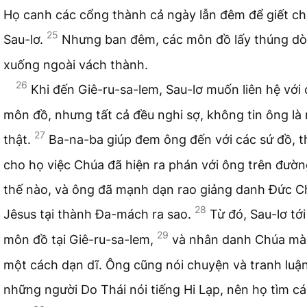
Họ canh các cổng thành cả ngày lẫn đêm để giết c
25
Sau-lơ.
Nhưng ban đêm, các môn đồ lấy thúng d
xuống ngoài vách thành.
26
Khi đến Giê-ru-sa-lem, Sau-lơ muốn liên hệ với
môn đồ, nhưng tất cả đều nghi sợ, không tin ông là
27
thật.
Ba-na-ba giúp đem ông đến với các sứ đồ, t
cho họ việc Chúa đã hiện ra phán với ông trên đườ
thế nào, và ông đã mạnh dạn rao giảng danh Đức C
28
Jêsus tại thành Đa-mách ra sao.
Từ đó, Sau-lơ tới 
29
môn đồ tại Giê-ru-sa-lem,
và nhân danh Chúa mà
một cách dạn dĩ. Ông cũng nói chuyện và tranh luận
những người Do Thái nói tiếng Hi Lạp, nên họ tìm cá