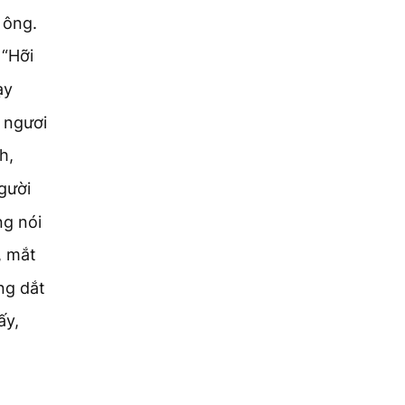
 ông.
 “Hỡi
ạy
 ngươi
h,
gười
ng nói
, mắt
ng dắt
ấy,