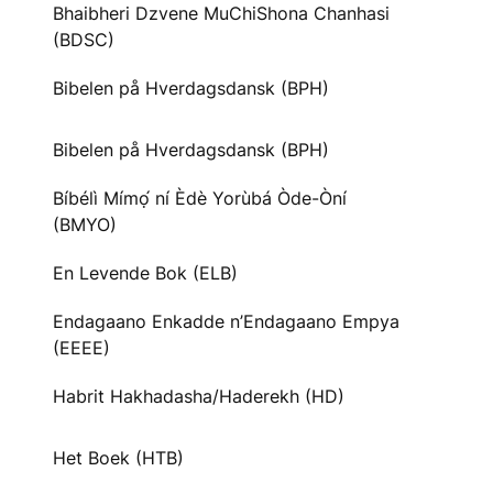
Bhaibheri Dzvene MuChiShona Chanhasi
(BDSC)
Bibelen på Hverdagsdansk (BPH)
Bibelen på Hverdagsdansk (BPH)
Bíbélì Mímọ́ ní Èdè Yorùbá Òde-Òní
(BMYO)
En Levende Bok (ELB)
Endagaano Enkadde n’Endagaano Empya
(EEEE)
Habrit Hakhadasha/Haderekh (HD)
Het Boek (HTB)