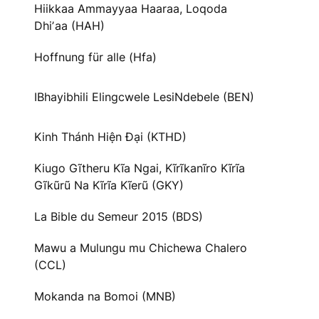
Hiikkaa Ammayyaa Haaraa, Loqoda
Dhiʼaa (HAH)
Hoffnung für alle (Hfa)
IBhayibhili Elingcwele LesiNdebele (BEN)
Kinh Thánh Hiện Đại (KTHD)
Kiugo Gĩtheru Kĩa Ngai, Kĩrĩkanĩro Kĩrĩa
Gĩkũrũ Na Kĩrĩa Kĩerũ (GKY)
La Bible du Semeur 2015 (BDS)
Mawu a Mulungu mu Chichewa Chalero
(CCL)
Mokanda na Bomoi (MNB)