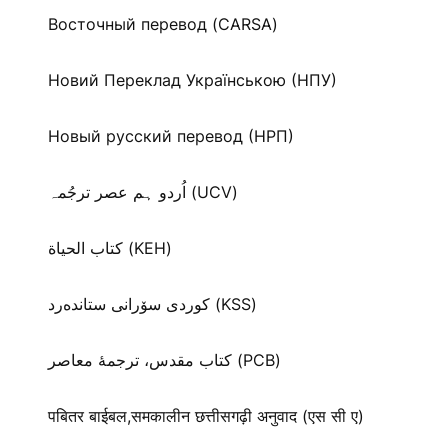
Восточный перевод (CARSA)
Новий Переклад Українською (НПУ)
Новый русский перевод (НРП)
اُردو ہم عصر ترجُمہ (UCV)
كتاب الحياة (KEH)
كوردی سۆرانی ستانده‌رد (KSS)
کتاب مقدس، ترجمۀ معاصر (PCB)
पबितर बाईबल,समकालीन छत्तीसगढ़ी अनुवाद (एस सी ए)