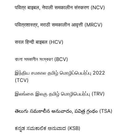
पवित्र बाइबल, नेपाली समकालीन संस्करण (NCV)
पवित्रशास्त्र, मराठी समकालीन आवृत्ती (MRCV)
सरल हिन्दी बाइबल (HCV)
বাংলা সমকালীন সংস্করণ (BCV)
இந்திய சமகால தமிழ் மொழிப்பெயர்ப்பு 2022
(TCV)
இலங்கை இலகு தமிழ் மொழிபெயர்ப்பு (TRV)
తెలుగు సమకాలీన అనువాదం, పవిత్ర గ్రంథం (TSA)
ಕನ್ನಡ ಸಮಕಾಲಿಕ ಅನುವಾದ (KSB)