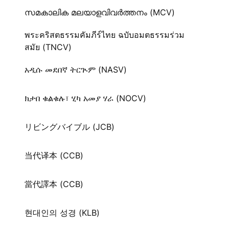
സമകാലിക മലയാളവിവർത്തനം (MCV)
พระคริสตธรรมคัมภีร์ไทย ฉบับอมตธรรมร่วม
สมัย (TNCV)
አዲሱ መደበኛ ትርጒም (NASV)
ክታበ ቁልቁሉ፣ ሂካ አመያ ሃራ (NOCV)
リビングバイブル (JCB)
当代译本 (CCB)
當代譯本 (CCB)
현대인의 성경 (KLB)