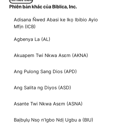
Tìm hiểu thêm
Phiên bản khác của Biblica, Inc.
Adisana Ñwed Abasi ke Ikọ Ibibio Ayio
Mfịn (ICB)
Agbenya La (AL)
Akuapem Twi Nkwa Asɛm (AKNA)
Ang Pulong Sang Dios (APD)
Ang Salita ng Diyos (ASD)
Asante Twi Nkwa Asɛm (ASNA)
Baịbụlụ Nsọ nʼIgbo Ndị Ugbu a (BIU)