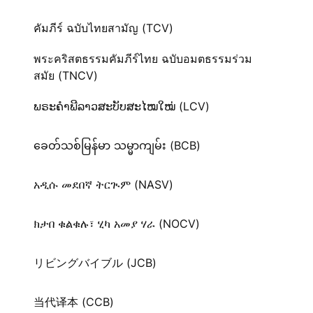
คัมภีร์ ฉบับไทยสามัญ (TCV)
พระคริสตธรรมคัมภีร์ไทย ฉบับอมตธรรมร่วม
สมัย (TNCV)
ພຣະຄຳພີລາວສະບັບສະໄໝໃໝ່ (LCV)
ခေတ်သစ်​မြန်မာ သမ္မာကျမ်း (BCB)
አዲሱ መደበኛ ትርጒም (NASV)
ክታበ ቁልቁሉ፣ ሂካ አመያ ሃራ (NOCV)
リビングバイブル (JCB)
当代译本 (CCB)