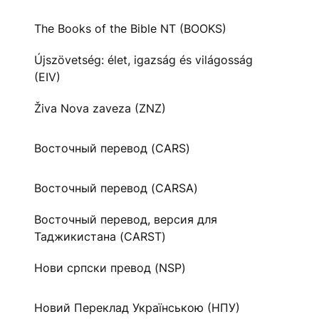
The Books of the Bible NT (BOOKS)
Újszövetség: élet, igazság és világosság
(EIV)
Živa Nova zaveza (ZNZ)
Восточный перевод (CARS)
Восточный перевод (CARSA)
Восточный перевод, версия для
Таджикистана (CARST)
Нови српски превод (NSP)
Новий Переклад Українською (НПУ)