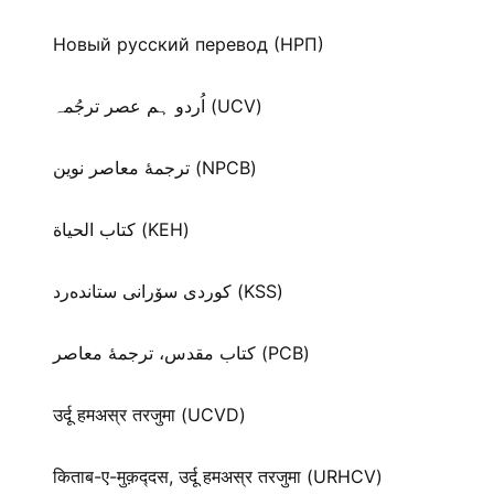
Новый русский перевод (НРП)
اُردو ہم عصر ترجُمہ (UCV)
ترجمۀ معاصر نوین (NPCB)
كتاب الحياة (KEH)
كوردی سۆرانی ستانده‌رد (KSS)
کتاب مقدس، ترجمۀ معاصر (PCB)
उर्दू हमअस्र तरजुमा (UCVD)
किताब-ए-मुक़द्‍दस, उर्दू हमअस्र तरजुमा (URHCV)