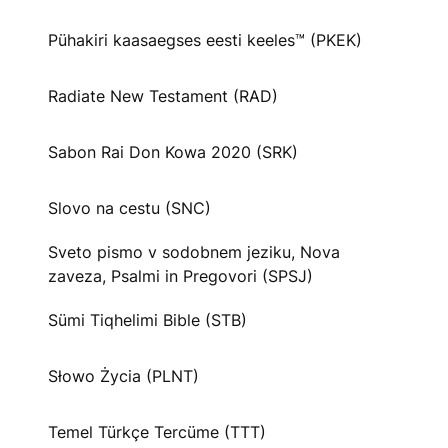
Pühakiri kaasaegses eesti keeles™ (PKEK)
Radiate New Testament (RAD)
Sabon Rai Don Kowa 2020 (SRK)
Slovo na cestu (SNC)
Sveto pismo v sodobnem jeziku, Nova
zaveza, Psalmi in Pregovori (SPSJ)
Sümi Tiqhelimi Bible (STB)
Słowo Życia (PLNT)
Temel Türkçe Tercüme (TTT)