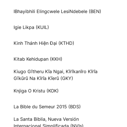
IBhayibhili Elingcwele LesiNdebele (BEN)
Igie Likpa (KUIL)
Kinh Thánh Hiện Đại (KTHD)
Kitab Kehidupan (KKH)
Kiugo Gĩtheru Kĩa Ngai, Kĩrĩkanĩro Kĩrĩa
Gĩkũrũ Na Kĩrĩa Kĩerũ (GKY)
Knjiga O Kristu (KOK)
La Bible du Semeur 2015 (BDS)
La Santa Biblia, Nueva Versión
Internacional Simplificada (NVIs)