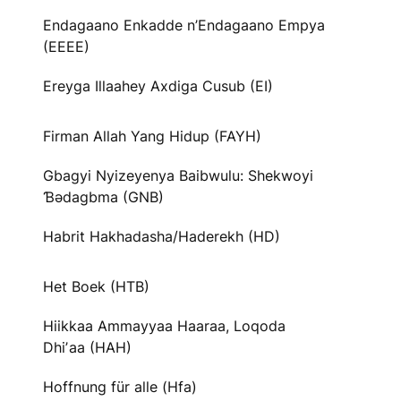
Endagaano Enkadde n’Endagaano Empya
(EEEE)
Ereyga Illaahey Axdiga Cusub (EI)
Firman Allah Yang Hidup (FAYH)
Gbagyi Nyizeyenya Baibwulu: Shekwoyi
Ɓədagbma (GNB)
Habrit Hakhadasha/Haderekh (HD)
Het Boek (HTB)
Hiikkaa Ammayyaa Haaraa, Loqoda
Dhiʼaa (HAH)
Hoffnung für alle (Hfa)