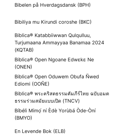
Bibelen på Hverdagsdansk (BPH)
Bibiliya mu Kirundi coroshe (BKC)
Biblica® Katabbiiwwan Qulqulluu,
Turjumaana Ammayyaa Banamaa 2024
(KQTAB)
Biblica® Open Ngoane Edwɛkɛ Ne
(ONEN)
Biblica® Open Oduwem Obufa Ñwed
Ediomi (OOÑE)
Biblica® พระคริสตธรรมคัมภีร์ไทย ฉบับอมต
ธรรมร่วมสมัยแบบเปิด (TNCV)
Bíbélì Mímọ́ ní Èdè Yorùbá Òde-Òní
(BMYO)
En Levende Bok (ELB)