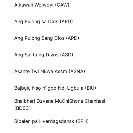
Alkawali Woiwoyi (GAW)
Ang Pulong sa Dios (APD)
Ang Pulong Sang Dios (APD)
Ang Salita ng Diyos (ASD)
Asante Twi Nkwa Asɛm (ASNA)
Baịbụlụ Nsọ nʼIgbo Ndị Ugbu a (BIU)
Bhaibheri Dzvene MuChiShona Chanhasi
(BDSC)
Bibelen på Hverdagsdansk (BPH)