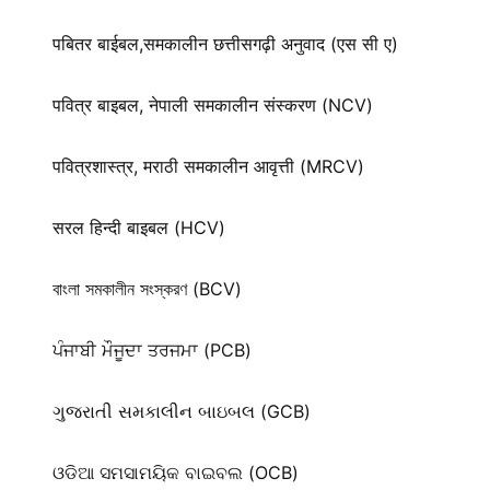
पबितर बाईबल,समकालीन छत्तीसगढ़ी अनुवाद (एस सी ए)
पवित्र बाइबल, नेपाली समकालीन संस्करण (NCV)
पवित्रशास्त्र, मराठी समकालीन आवृत्ती (MRCV)
सरल हिन्दी बाइबल (HCV)
বাংলা সমকালীন সংস্করণ (BCV)
ਪੰਜਾਬੀ ਮੌਜੂਦਾ ਤਰਜਮਾ (PCB)
ગુજરાતી સમકાલીન બાઇબલ (GCB)
ଓଡିଆ ସମସାମୟିକ ବାଇବଲ (OCB)