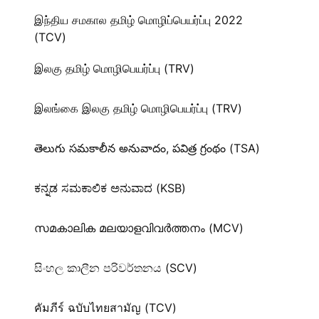
இந்திய சமகால தமிழ் மொழிப்பெயர்ப்பு 2022
(TCV)
இலகு தமிழ் மொழிபெயர்ப்பு (TRV)
இலங்கை இலகு தமிழ் மொழிபெயர்ப்பு (TRV)
తెలుగు సమకాలీన అనువాదం, పవిత్ర గ్రంథం (TSA)
ಕನ್ನಡ ಸಮಕಾಲಿಕ ಅನುವಾದ (KSB)
സമകാലിക മലയാളവിവർത്തനം (MCV)
සිංහල කාලීන පරිවර්තනය (SCV)
คัมภีร์ ฉบับไทยสามัญ (TCV)