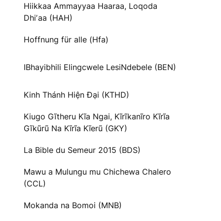
Hiikkaa Ammayyaa Haaraa, Loqoda
Dhiʼaa (HAH)
Hoffnung für alle (Hfa)
IBhayibhili Elingcwele LesiNdebele (BEN)
Kinh Thánh Hiện Đại (KTHD)
Kiugo Gĩtheru Kĩa Ngai, Kĩrĩkanĩro Kĩrĩa
Gĩkũrũ Na Kĩrĩa Kĩerũ (GKY)
La Bible du Semeur 2015 (BDS)
Mawu a Mulungu mu Chichewa Chalero
(CCL)
Mokanda na Bomoi (MNB)