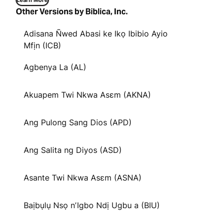
Learn More
Other Versions by Biblica, Inc.
Adisana Ñwed Abasi ke Ikọ Ibibio Ayio
Mfịn (ICB)
Agbenya La (AL)
Akuapem Twi Nkwa Asɛm (AKNA)
Ang Pulong Sang Dios (APD)
Ang Salita ng Diyos (ASD)
Asante Twi Nkwa Asɛm (ASNA)
Baịbụlụ Nsọ nʼIgbo Ndị Ugbu a (BIU)