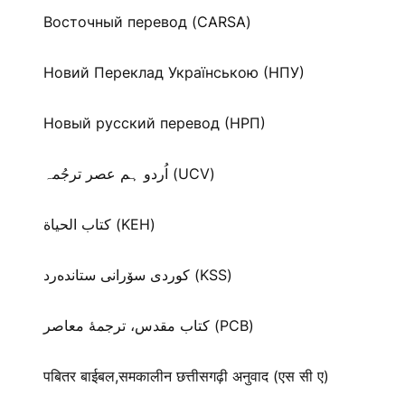
Восточный перевод (CARSA)
Новий Переклад Українською (НПУ)
Новый русский перевод (НРП)
اُردو ہم عصر ترجُمہ (UCV)
كتاب الحياة (KEH)
كوردی سۆرانی ستانده‌رد (KSS)
کتاب مقدس، ترجمۀ معاصر (PCB)
पबितर बाईबल,समकालीन छत्तीसगढ़ी अनुवाद (एस सी ए)