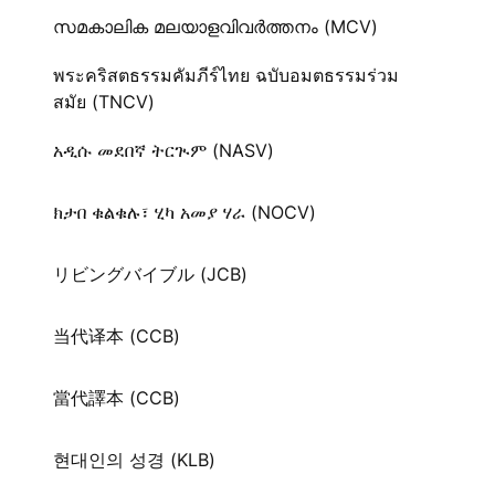
സമകാലിക മലയാളവിവർത്തനം (MCV)
พระคริสตธรรมคัมภีร์ไทย ฉบับอมตธรรมร่วม
สมัย (TNCV)
አዲሱ መደበኛ ትርጒም (NASV)
ክታበ ቁልቁሉ፣ ሂካ አመያ ሃራ (NOCV)
リビングバイブル (JCB)
当代译本 (CCB)
當代譯本 (CCB)
현대인의 성경 (KLB)