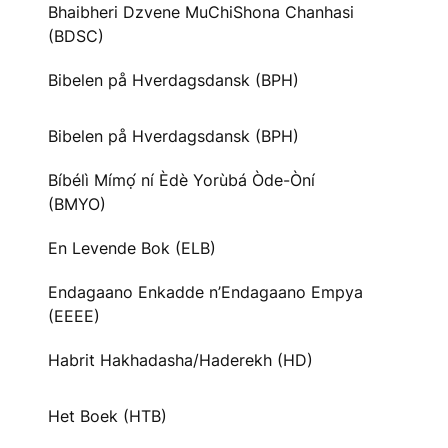
Bhaibheri Dzvene MuChiShona Chanhasi
(BDSC)
Bibelen på Hverdagsdansk (BPH)
Bibelen på Hverdagsdansk (BPH)
Bíbélì Mímọ́ ní Èdè Yorùbá Òde-Òní
(BMYO)
En Levende Bok (ELB)
Endagaano Enkadde n’Endagaano Empya
(EEEE)
Habrit Hakhadasha/Haderekh (HD)
Het Boek (HTB)