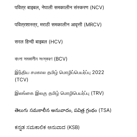
पवित्र बाइबल, नेपाली समकालीन संस्करण (NCV)
पवित्रशास्त्र, मराठी समकालीन आवृत्ती (MRCV)
सरल हिन्दी बाइबल (HCV)
বাংলা সমকালীন সংস্করণ (BCV)
இந்திய சமகால தமிழ் மொழிப்பெயர்ப்பு 2022
(TCV)
இலங்கை இலகு தமிழ் மொழிபெயர்ப்பு (TRV)
తెలుగు సమకాలీన అనువాదం, పవిత్ర గ్రంథం (TSA)
ಕನ್ನಡ ಸಮಕಾಲಿಕ ಅನುವಾದ (KSB)