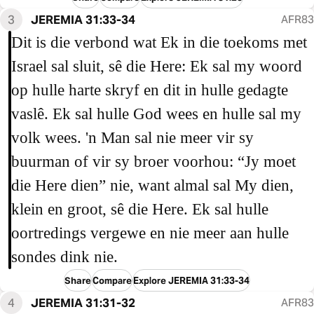
3
JEREMIA 31:33-34
AFR83
Dit is die verbond wat Ek in die toekoms met
Israel sal sluit, sê die Here: Ek sal my woord
op hulle harte skryf en dit in hulle gedagte
vaslê. Ek sal hulle God wees en hulle sal my
volk wees. 'n Man sal nie meer vir sy
buurman of vir sy broer voorhou: “Jy moet
die Here dien” nie, want almal sal My dien,
klein en groot, sê die Here. Ek sal hulle
oortredings vergewe en nie meer aan hulle
sondes dink nie.
Share
Compare
Explore JEREMIA 31:33-34
4
JEREMIA 31:31-32
AFR83