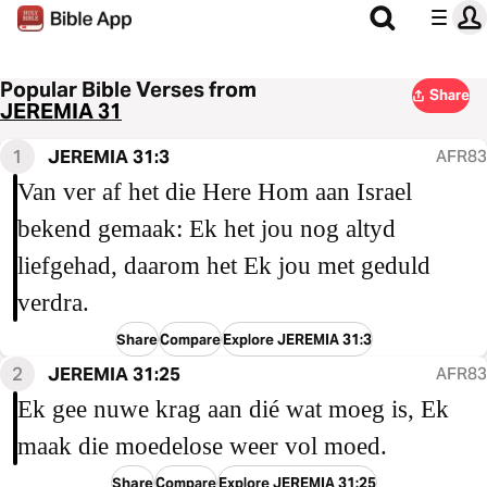
Popular Bible Verses from
Share
JEREMIA 31
1
JEREMIA 31:3
AFR83
Van ver af het die Here Hom aan Israel
bekend gemaak: Ek het jou nog altyd
liefgehad, daarom het Ek jou met geduld
verdra.
Share
Compare
Explore JEREMIA 31:3
2
JEREMIA 31:25
AFR83
Ek gee nuwe krag aan dié wat moeg is, Ek
maak die moedelose weer vol moed.
Share
Compare
Explore JEREMIA 31:25